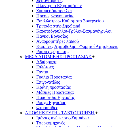
Ξεμονταριστές
Πλυντήρια Εξαρτημάτων
Συμπιεσόμετρα Σετ
Πρέσες Φανοποιείας
Ξαπλώστρες- Καθίσματα Συνεργείου
Τρίποδα στήριξης-Stand
Καροτσόγρυλλοι-Γρύλοι-Σασμανόγρυλοι
Πάγκοι Εργασίας
Αναρροφητήρες λαδιού
Καμπίνες Αμμοβολής - Φορητοί Αμμοβολείς
Ράμπες φόρτωσης
ΜΕΣΑ ΑΤΟΜΙΚΗΣ ΠΡΟΣΤΑΣΙΑΣ
+
Αδιάβροχα
Γαλότσες
Γάντια
Γυαλιά Προστασίας
Επιγονατίδες
Κράνη προστασίας
Μάσκες Προστασίας
Παπούτσια Εργασίας
Ρούχα Εργασίας
Ωτοασπίδες
ΑΠΟΘΗΚΕΥΣΗ - ΤΑΚΤΟΠΟΙΗΣΗ
+
Ιμάντες ανύψωσης-Σαμπάνια
Τσερκομηχανές