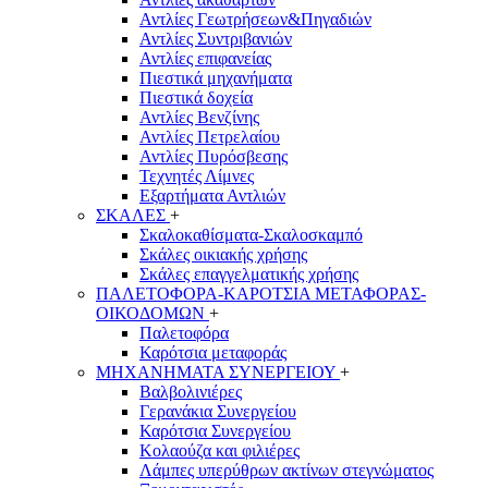
Αντλίες Γεωτρήσεων&Πηγαδιών
Αντλίες Συντριβανιών
Αντλίες επιφανείας
Πιεστικά μηχανήματα
Πιεστικά δοχεία
Αντλίες Βενζίνης
Αντλίες Πετρελαίου
Αντλίες Πυρόσβεσης
Τεχνητές Λίμνες
Εξαρτήματα Αντλιών
ΣΚΑΛΕΣ
+
Σκαλοκαθίσματα-Σκαλοσκαμπό
Σκάλες οικιακής χρήσης
Σκάλες επαγγελματικής χρήσης
ΠΑΛΕΤΟΦΟΡΑ-ΚΑΡΟΤΣΙΑ ΜΕΤΑΦΟΡΑΣ-
ΟΙΚΟΔΟΜΩΝ
+
Παλετοφόρα
Καρότσια μεταφοράς
ΜΗΧΑΝΗΜΑΤΑ ΣΥΝΕΡΓΕΙΟΥ
+
Βαλβολινιέρες
Γερανάκια Συνεργείου
Καρότσια Συνεργείου
Κολαούζα και φιλιέρες
Λάμπες υπερύθρων ακτίνων στεγνώματος