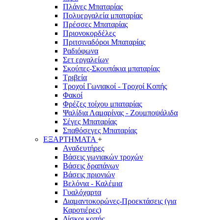
Πλάνες Μπαταρίας
Πολυεργαλεία μπαταρίας
Πρέσσες Μπαταρίας
Πριονοκορδέλες
Πριτσιναδόροι Μπαταρίας
Ραδιόφωνα
Σετ εργαλείων
Σκούπες-Σκουπάκια μπαταρίας
Τριβεία
Τροχοί Γωνιακοί - Τροχοί Κοπής
Φακοί
Φρέζες τοίχου μπαταρίας
Ψαλίδια Λαμαρίνας - Ζουμποψάλιδα
Σέγες Μπαταρίας
Σπαθόσεγες Μπαταρίας
ΕΞΑΡΤΗΜΑΤΑ
+
Αναδευτήρες
Βάσεις γωνιακών τροχών
Βάσεις δραπάνων
Βάσεις πριονιών
Βελόνια - Καλέμια
Γυαλόχαρτα
Διαμαντοκορώνες-Προεκτάσεις (για
Καροτιέρες)
Δίσκοι κοπής