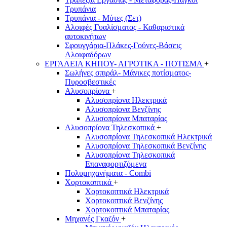
Τρυπάνια
Τρυπάνια - Μύτες (Σετ)
Αλοιφές Γυαλίσματος - Καθαριστικά
αυτοκινήτων
Σφουγγάρια-Πλάκες-Γούνες-Βάσεις
Αλοιφαδόρων
ΕΡΓΑΛΕΙΑ ΚΗΠΟΥ- ΑΓΡΟΤΙΚΑ - ΠΟΤΙΣΜΑ
+
Σωλήνες σπιράλ- Μάνικες ποτίσματος-
Πυροσβεστικές
Αλυσοπρίονα
+
Αλυσοπρίονα Ηλεκτρικά
Αλυσοπρίονα Βενζίνης
Αλυσοπρίονα Μπαταρίας
Αλυσοπρίονα Τηλεσκοπικά
+
Αλυσοπρίονα Τηλεσκοπικά Ηλεκτρικά
Αλυσοπρίονα Τηλεσκοπικά Βενζίνης
Αλυσοπρίονα Τηλεσκοπικά
Επαναφορτιζόμενα
Πολυμηχανήματα - Combi
Χορτοκοπτικά
+
Χορτοκοπτικά Ηλεκτρικά
Χορτοκοπτικά Βενζίνης
Χορτοκοπτικά Μπαταρίας
Μηχανές Γκαζόν
+