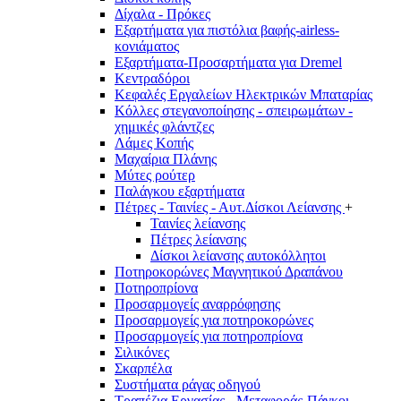
Δίχαλα - Πρόκες
Εξαρτήματα για πιστόλια βαφής-airless-
κονιάματος
Εξαρτήματα-Προσαρτήματα για Dremel
Κεντραδόροι
Κεφαλές Εργαλείων Ηλεκτρικών Μπαταρίας
Κόλλες στεγανοποίησης - σπειρωμάτων -
χημικές φλάντζες
Λάμες Κοπής
Μαχαίρια Πλάνης
Μύτες ρούτερ
Παλάγκου εξαρτήματα
Πέτρες - Ταινίες - Αυτ.Δίσκοι Λείανσης
+
Ταινίες λείανσης
Πέτρες λείανσης
Δίσκοι λείανσης αυτοκόλλητοι
Ποτηροκορώνες Μαγνητικού Δραπάνου
Ποτηροπρίονα
Προσαρμογείς αναρρόφησης
Προσαρμογείς για ποτηροκορώνες
Προσαρμογείς για ποτηροπρίονα
Σιλικόνες
Σκαρπέλα
Συστήματα ράγας οδηγού
Τραπέζια Εργασίας - Μεταφοράς-Πάγκοι