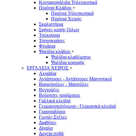
Κονταροψάλιδα Τηλεσκοπικά
Πριόνια Κλάδου
+
Πριόνια Τηλεσκοπικά
Πριόνια Χειρός
Σκαλιστήρια
Σφήνες κοπής ξύλων
Τσεκούρια
Τσουγκράνες
Φτυάρια
Ψαλίδια κλάδου
+
Ψαλίδια κλαδέματος
Ψαλίδια κορυφής
ΕΡΓΑΛΕΙΑ ΧΕΙΡΟΣ
+
Αλφάδια
Αντάπτορες - Αντάπτορες Μαγνητικοί
Βαριοπούλες - Ματσόλες
Βεντούζες
Βούρτσες τριψίματος
Γαλλικά κλειδιά
Γερμανοπολύγωνα - Γερμανικά κλειδιά
Γρασσαδόροι
Γωνιές-Στέλες
Διαβήτες
Δίχαλα
Δοχεία σοβά