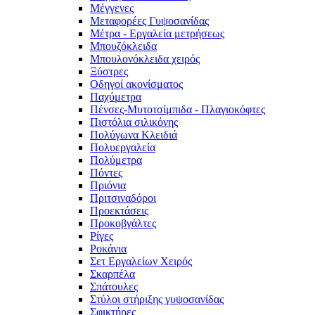
Μέγγενες
Μεταφορέες Γυψοσανίδας
Μέτρα - Εργαλεία μετρήσεως
Μπουζόκλειδα
Μπουλονόκλειδα χειρός
Ξύστρες
Οδηγοί ακονίσματος
Παχύμετρα
Πένσες-Μυτοτσίμπιδα - Πλαγιοκόφτες
Πιστόλια σιλικόνης
Πολύγωνα Κλειδιά
Πολυεργαλεία
Πολύμετρα
Πόντες
Πριόνια
Πριτσιναδόροι
Προεκτάσεις
Προκοβγάλτες
Ρίγες
Ροκάνια
Σετ Εργαλείων Χειρός
Σκαρπέλα
Σπάτουλες
Στύλοι στήριξης γυψοσανίδας
Σφικτήρες