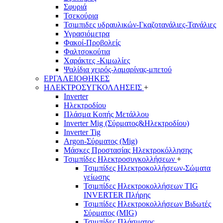
Σφυριά
Τσεκούρια
Τσιμπιδες υδραυλικών-Γκαζοτανάλιες-Τανάλιες
Υγρασιόμετρα
Φακοί-Προβολείς
Φαλτσοκούτια
Χαράκτες -Κιμωλίες
Ψαλίδια χειρός-λαμαρίνας-μπετού
ΕΡΓΑΛΕΙΟΘΗΚΕΣ
ΗΛΕΚΤΡΟΣΥΓΚΟΛΛΗΣΕΙΣ
+
Inverter
Ηλεκτροδίου
Πλάσμα Κοπής Μετάλλου
Inverter Mig (Σύρματος&Ηλεκτροδίου)
Inverter Tig
Argon-Σύρματος (Mig)
Μάσκες Προστασίας Ηλεκτροκόλλησης
Τσιμπίδες Ηλεκτροσυγκολλήσεων
+
Τσιμπίδες Ηλεκτροκολλήσεων-Σώματα
γείωσης
Τσιμπίδες Ηλεκτροκολλήσεων TIG
INVERTER Πλήρης
Τσιμπίδες Ηλεκτροκολλήσεων Βιδωτές
Σύρματος (MIG)
Τσιμπίδες Πλάσματος