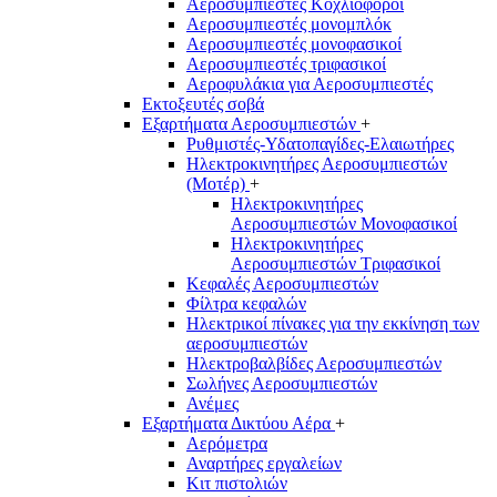
Αεροσυμπιεστές Κοχλιοφόροι
Αεροσυμπιεστές μονομπλόκ
Αεροσυμπιεστές μονοφασικοί
Αεροσυμπιεστές τριφασικοί
Αεροφυλάκια για Αεροσυμπιεστές
Εκτοξευτές σοβά
Εξαρτήματα Αεροσυμπιεστών
+
Ρυθμιστές-Υδατοπαγίδες-Ελαιωτήρες
Ηλεκτροκινητήρες Αεροσυμπιεστών
(Μοτέρ)
+
Ηλεκτροκινητήρες
Αεροσυμπιεστών Μονοφασικοί
Ηλεκτροκινητήρες
Αεροσυμπιεστών Τριφασικοί
Κεφαλές Αεροσυμπιεστών
Φίλτρα κεφαλών
Ηλεκτρικοί πίνακες για την εκκίνηση των
αεροσυμπιεστών
Ηλεκτροβαλβίδες Αεροσυμπιεστών
Σωλήνες Αεροσυμπιεστών
Ανέμες
Εξαρτήματα Δικτύου Αέρα
+
Αερόμετρα
Αναρτήρες εργαλείων
Κιτ πιστολιών