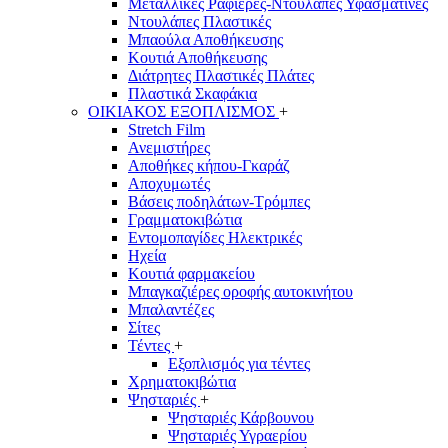
Μεταλλικές Ραφιέρες-Ντουλάπες Υφασμάτινες
Ντουλάπες Πλαστικές
Μπαούλα Αποθήκευσης
Κουτιά Αποθήκευσης
Διάτρητες Πλαστικές Πλάτες
Πλαστικά Σκαφάκια
ΟΙΚΙΑΚΟΣ ΕΞΟΠΛΙΣΜΟΣ
+
Stretch Film
Ανεμιστήρες
Αποθήκες κήπου-Γκαράζ
Αποχυμωτές
Βάσεις ποδηλάτων-Τρόμπες
Γραμματοκιβώτια
Εντομοπαγίδες Ηλεκτρικές
Ηχεία
Κουτιά φαρμακείου
Μπαγκαζιέρες οροφής αυτοκινήτου
Μπαλαντέζες
Σίτες
Τέντες
+
Εξοπλισμός για τέντες
Χρηματοκιβώτια
Ψησταριές
+
Ψησταριές Κάρβουνου
Ψησταριές Υγραερίου