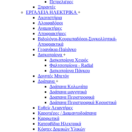
Πετρελιέρες
Ξηραντές
ΕΡΓΑΛΕΙΑ ΗΛΕΚΤΡΙΚΑ
+
Ακονιστήρια
Αλοιφαδόροι
Αναμικτήρες
Αποφρακτήρες
Βιδολόγοι-Κουρμπαδόροι-Συγκολλητικά-
Αποφρακτικά
Γερανάκια-Παλάγκο
Δισκοπρίονα
+
Δισκοπρίονα Χειρός
Φαλτσοπρίονα - Radial
Δισκοπρίονα Πάγκου
Δονητές Μπετόν
Δράπανα
+
Δράπανα Κολωνάτα
Δράπανα μαγνητικά
Δραπανα Περιστροφικά
Δράπανα Περιστροφικά Κρουστικά
Ευθείς Λειαντήρες
Καροτιέρες / Διαμαντοδράπανα
Καρφωτικά
Κατσαβίδια Ηλεκτρικά
Κόφτες Δομικών Υλικών