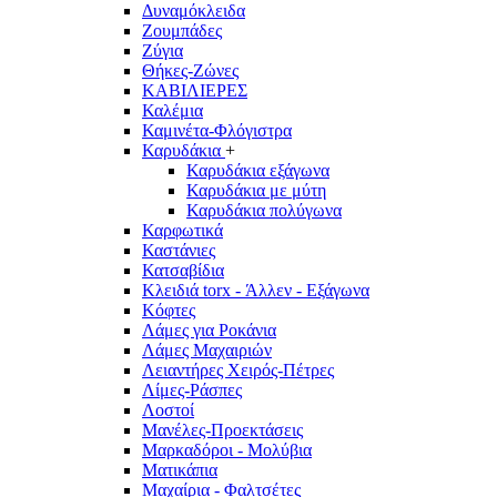
Δυναμόκλειδα
Ζουμπάδες
Ζύγια
Θήκες-Ζώνες
ΚΑΒΙΛΙΕΡΕΣ
Καλέμια
Καμινέτα-Φλόγιστρα
Καρυδάκια
+
Καρυδάκια εξάγωνα
Καρυδάκια με μύτη
Καρυδάκια πολύγωνα
Καρφωτικά
Καστάνιες
Κατσαβίδια
Κλειδιά torx - Άλλεν - Εξάγωνα
Κόφτες
Λάμες για Ροκάνια
Λάμες Μαχαιριών
Λειαντήρες Χειρός-Πέτρες
Λίμες-Ράσπες
Λοστοί
Μανέλες-Προεκτάσεις
Μαρκαδόροι - Μολύβια
Ματικάπια
Μαχαίρια - Φαλτσέτες