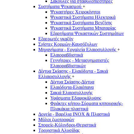
Σακούλες για σταφυλοπιεστήρες
Συστήματα Ψεκασμού
+
Ψεκαστήρες Χειροκίνητοι
Ψεκαστικά Συστήματα Ηλεκτρικά
Ψεκαστικά Συστήματα Βενζίνης
Ψεκαστικά Συστήματα Μπαταρίας
Εξαρτήματα Ψεκαστικών Συστημάτων
Εξαερωτές γκαζόν
Σχίστες Κορμών-Καυσόξυλων
Μηχανήματα - Εργαλεία Ελαιοσυλλογής
+
Ελαιοραβδιστικά
Γεννήτριες - Μετασχηματιστές
Ελαιοραβδιστικών
Δίχτυα Σκίασης - Ελαιόδιχτα - Σακιά
Ελλαιοσυλλογής
+
Δίχτυα Σκίασης-Δίχτυα
Ελαιόδιχτα-Ελαιόπανα
Σακιά Ελαιοσυλλογής
Υφάσματα Εδαφοκάλυψης
Φράκτες κήπου-Σύρματα κηπουρικής-
Πλακάκια πλαστικά
Δοχεία - Βαρέλια INOX & Πλαστικά
Μύλοι ζωοτροφών
Σπορείς-Κύλινδροι-Θεριστικά
Τροχιστικά Αλυσίδας