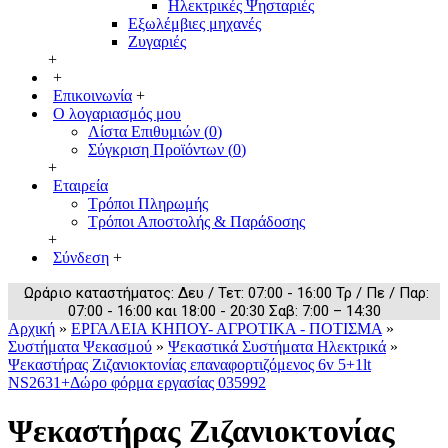
Ηλεκτρικές Ψησταριές
Εξωλέμβιες μηχανές
Ζυγαριές
+
+
Επικοινωνία
+
Ο λογαριασμός μου
Λίστα Επιθυμιών (
0
)
Σύγκριση Προϊόντων (
0
)
+
Εταιρεία
Τρόποι Πληρωμής
Τρόποι Αποστολής & Παράδοσης
+
Σύνδεση
+
Ωράριο καταστήματος: Δευ / Τετ: 07:00 - 16:00 Τρ / Πε / Παρ:
07:00 - 16:00 και 18:00 - 20:30 Σαβ: 7:00 – 14:30
Αρχική
»
ΕΡΓΑΛΕΙΑ ΚΗΠΟΥ- ΑΓΡΟΤΙΚΑ - ΠΟΤΙΣΜΑ
»
Συστήματα Ψεκασμού
»
Ψεκαστικά Συστήματα Ηλεκτρικά
»
Ψεκαστήρας Ζιζανιοκτονίας επαναφορτιζόμενος 6v 5+1lt
NS2631+Δώρο φόρμα εργασίας 035992
Ψεκαστήρας Ζιζανιοκτονίας