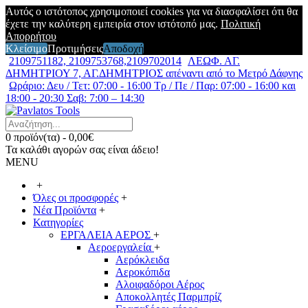
Αυτός ο ιστότοπος χρησιμοποιεί cookies για να διασφαλίσει ότι θα
έχετε την καλύτερη εμπειρία στον ιστότοπό μας.
Πολιτική
Απορρήτου
Κλείσιμο
Προτιμήσεις
Αποδοχή
2109751182, 2109753768,2109702014
ΛΕΩΦ. ΑΓ.
ΔΗΜΗΤΡΙΟΥ 7, ΑΓ.ΔΗΜΗΤΡΙΟΣ απέναντι από το Μετρό Δάφνης
Ωράριο: Δευ / Τετ: 07:00 - 16:00 Τρ / Πε / Παρ: 07:00 - 16:00 και
18:00 - 20:30 Σαβ: 7:00 – 14:30
0 προϊόν(τα) - 0,00€
Τα καλάθι αγορών σας είναι άδειο!
MENU
+
Όλες οι προσφορές
+
Νέα Προϊόντα
+
Κατηγορίες
ΕΡΓΑΛΕΙΑ ΑΕΡΟΣ
+
Αεροεργαλεία
+
Αερόκλειδα
Αεροκόπιδα
Αλοιφαδόροι Αέρος
Αποκολλητές Παρμπρίζ