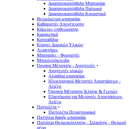
Δραπανοκατσάβιδα Μπαταρίας
Δραπανοκατσάβιδα Παλμικά
Δραπανοκατσάβιδα Κρουστικά
Θερμόμετρα μπαταρίας
Καθαριστές Αποχέτευσης
Κάμερες επιθεώρησης
Καρφωτικά
Κατσαβίδια
Κόφτες Δομικών Υλικών
Λειαντήρες
Μπαταρίες - Φορτιστές
Μπουλονόκλειδα
Όργανα Μέτρησης - Ανιχνευτές
+
Ανιχνευτές υλικών
Αλφάδια μπαταρίας
Ηλεκτρονικοί Μετρητές Αποστάσεων -
Λέιζερ
Όργανα Μέτρησης Κλίσης & Γωνιών
Εξαρτήματα για Μετρητές Αποστάσεων-
Λείζερ
Πιστολέτα
+
Πιστολέτα Περιστροφικά
Πιστόλια βαφής μπαταρίας
Πιστόλια Θερμοκόλλησης - Σιλικόνης - Θερμού
αέρα