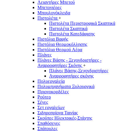
Λειαντήρες Μπετού
Μπετονιέρες
Μπουλονόκλειδα
Πιστολέτα
+
Πιστολέτα Περιστροφικά Σκαπτικά
Πιστολέτα Σκαπτικά
Πιστολέτα Κατεδάφισης
Πιστόλια Βαφής
Πιστόλια Θερμοκόλλησης
Πιστόλια Θερμού Αέρα
Πλάνες
Πλάνες Βάσης - Ξεχονδριστήρες -
Αναρροφητήρες Σκόνης
+
Πλάνες Βάσης-Ξεχονδριστήρες
Αναρροφητήρες σκόνης
Πολυεργαλεία
Πολυμηχανήματα Ξυλουργικά
Πριονοκορδέλες
Ρούτερ
Σέγες
Σετ εργαλείων
Σιδηροπρίονα Ταινίας
Σκούπες Ηλεκτρικές-Στάχτης
Σπαθόσεγες
Σπάτουλες