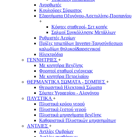
Ανορθωτές
Κουλούρες Σύρματος
Εξαρτήματα Οξυγόνου-Ασετυλίνης-Προπανίου
+
Κόφτες σταθεροί- Σετ κοπής
Σαλμοί Συγκόλλησης Μετάλλων
Ρυθμιστές Αερίων
Πρίζες τσιμπίδων Inverter-Ταχυσύνδεσμοι
καλωδίων θηλυκοί&αρσενικοιί
Ηλεκτρόδια
ΓΕΝΝΗΤΡΙΕΣ
+
Με κινητήρα Βενζίνης
Φορητοί σταθμοί ενέργειας
Με κινητήρα Πετρελαίου
ΘΕΡΜΑΝΤΙΚΑ ΣΩΜΑΤΑ - ΣΟΜΠΕΣ
+
Θερμαντικά Ηλεκτρικά Σώματα
Σόμπες Υγραερίου - Αλογόνου
ΠΛΥΣΤΙΚΑ
+
Πλυστικά κρύου νερού
Πλυστικά ζεστού νερού
Πλυστικά μηχανήματα βενζίνης
Καθαριστικά Πλυστικών μηχανημάτων
ΑΝΤΛΙΕΣ
+
Αντλίες Ομβρίων
Αντλίες ακαθάρτων