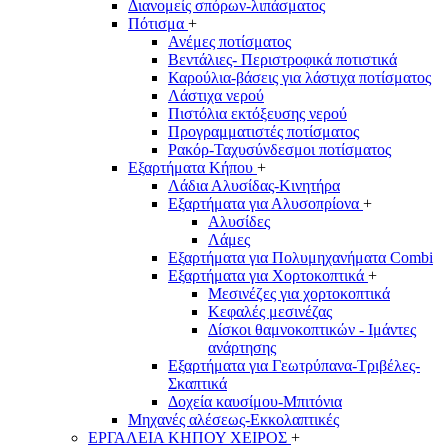
Διανομείς σπόρων-λιπάσματος
Πότισμα
+
Ανέμες ποτίσματος
Βεντάλιες- Περιστροφικά ποτιστικά
Καρούλια-βάσεις για λάστιχα ποτίσματος
Λάστιχα νερού
Πιστόλια εκτόξευσης νερού
Προγραμματιστές ποτίσματος
Ρακόρ-Ταχυσύνδεσμοι ποτίσματος
Εξαρτήματα Κήπου
+
Λάδια Αλυσίδας-Κινητήρα
Εξαρτήματα για Αλυσοπρίονα
+
Αλυσίδες
Λάμες
Εξαρτήματα για Πολυμηχανήματα Combi
Εξαρτήματα για Χορτοκοπτικά
+
Μεσινέζες για χορτοκοπτικά
Κεφαλές μεσινέζας
Δίσκοι θαμνοκοπτικών - Ιμάντες
ανάρτησης
Εξαρτήματα για Γεωτρύπανα-Τριβέλες-
Σκαπτικά
Δοχεία καυσίμου-Μπιτόνια
Μηχανές αλέσεως-Εκκολαπτικές
ΕΡΓΑΛΕΙΑ ΚΗΠΟΥ ΧΕΙΡΟΣ
+