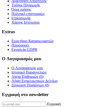
Αναζήτηση Αποστολής
Τρόποι Πληρωμής
Όροι χρήσης
Πολιτική επιστροφών
Επικοινωνία
Χάρτης Ιστότοπου
Extras
Ευρετήριο Κατασκευαστών
Προσφορές
Εργαλεία GDPR
Ο Λογαριασμός μου
O Λογαριασμός μου
Ιστορικό Παραγγελιών
Λίστα Επιθυμιών (
0
)
Λήψη Ενημερωτικών Δελτίων
Σύγκριση Προϊόντων (
0
)
Εγγραφή στο newsletter
Εγγραφή