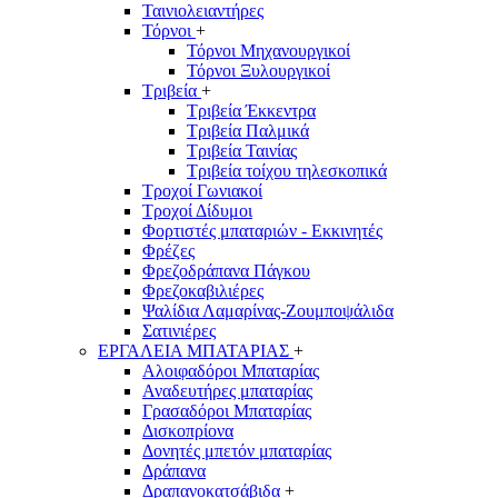
Ταινιολειαντήρες
Τόρνοι
+
Τόρνοι Μηχανουργικοί
Τόρνοι Ξυλουργικοί
Τριβεία
+
Τριβεία Έκκεντρα
Τριβεία Παλμικά
Τριβεία Ταινίας
Τριβεία τοίχου τηλεσκοπικά
Τροχοί Γωνιακοί
Τροχοί Δίδυμοι
Φορτιστές μπαταριών - Εκκινητές
Φρέζες
Φρεζοδράπανα Πάγκου
Φρεζοκαβιλιέρες
Ψαλίδια Λαμαρίνας-Ζουμποψάλιδα
Σατινιέρες
ΕΡΓΑΛΕΙΑ ΜΠΑΤΑΡΙΑΣ
+
Αλοιφαδόροι Μπαταρίας
Αναδευτήρες μπαταρίας
Γρασαδόροι Μπαταρίας
Δισκοπρίονα
Δονητές μπετόν μπαταρίας
Δράπανα
Δραπανοκατσάβιδα
+