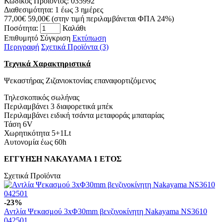
Κωδικός Προϊόντος:
035992
Διαθεσιμότητα:
1 έως 3 ημέρες
77,00€
59,00€
(στην τιμή περιλαμβάνεται ΦΠΑ 24%)
Ποσότητα:
Καλάθι
Επιθυμητό
Σύγκριση
Εκτύπωση
Περιγραφή
Σχετικά Προϊόντα (3)
Τεχνικά Χαρακτηριστικά
Ψεκαστήρας Ζιζανιοκτονίας επαναφορτιζόμενος
Τηλεσκοπικός σωλήνας
Περιλαμβάνει 3 διαφορετικά μπέκ
Περιλαμβάνει ειδική τσάντα μεταφοράς μπαταρίας
Τάση 6V
Χωρητικότητα 5+1Lt
Αυτονομία έως 60h
ΕΓΓΥΗΣΗ NAKAYAMA 1 ΕΤΟΣ
Σχετικά Προϊόντα
-23%
Αντλία Ψεκασμού 3xΦ30mm βενζινοκίνητη Nakayama NS3610
042501