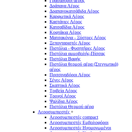
Γρασαδόροι αέρος
Δράπανα Αέρος
Δραπανοκατσάβιδα Αέρος
Καρφωτικά Αέρος
Καστάνιες Αέρος
Κατσαβίδια Αέρος
Κοφτάκια Αέρος
Ματσακόνια - Ξύστρες Αέρος
Ξεπονταριστές Αέρος
Πιστόλια - Φυσητήρες Αέρος
Πιστόλια αμμοβολής-Πίσσας
Πιστόλια Βαφής
Πιστόλια θερμού αέρα (Στεγνωτικά)
αέρος
Πριτσιναδόροι Αέρος
Σέγες Αέρος
Σκαπτικά Αέρος
Τριβεία Αέρος
Τροχοί Αέρος
Ψαλίδια Αέρος
Πιστόλια Θερμού αέρα
Αεροσυμπιεστές
+
Αεροσυμπιεστές compact
Αεροσυμπιεστές Εμβολοφόροι
Αεροσυμπιεστές Ηχομονωμένοι