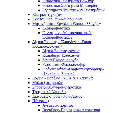
Ψεκαστικά Συστήματα Βενζίνης
Ψεκαστικά Συστήματα Μπαταρίας
Εξαρτήματα Ψεκαστικών Συστημάτων
Εξαερωτές γκαζόν
Σχίστες Κορμών-Καυσόξυλων
Μηχανήματα - Εργαλεία Ελαιοσυλλογής
+
Ελαιοραβδιστικά
Γεννήτριες - Μετασχηματιστές
Ελαιοραβδιστικών
Δίχτυα Σκίασης - Ελαιόδιχτα - Σακιά
Ελλαιοσυλλογής
+
Δίχτυα Σκίασης-Δίχτυα
Ελαιόδιχτα-Ελαιόπανα
Σακιά Ελαιοσυλλογής
Υφάσματα Εδαφοκάλυψης
Φράκτες κήπου-Σύρματα κηπουρικής-
Πλακάκια πλαστικά
Δοχεία - Βαρέλια INOX & Πλαστικά
Μύλοι ζωοτροφών
Σπορείς-Κύλινδροι-Θεριστικά
Τροχιστικά Αλυσίδας
Διανομείς σπόρων-λιπάσματος
Πότισμα
+
Ανέμες ποτίσματος
Βεντάλιες- Περιστροφικά ποτιστικά