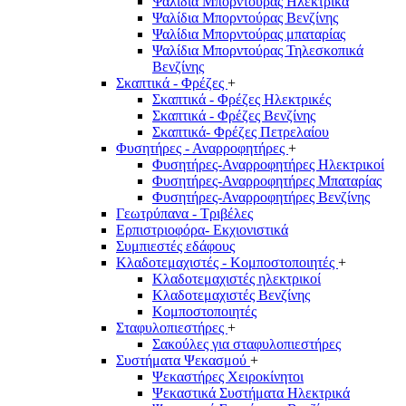
Ψαλίδια Μπορντούρας Hλεκτρικά
Ψαλίδια Μπορντούρας Βενζίνης
Ψαλίδια Μπορντούρας μπαταρίας
Ψαλίδια Μπορντούρας Τηλεσκοπικά
Βενζίνης
Σκαπτικά - Φρέζες
+
Σκαπτικά - Φρέζες Ηλεκτρικές
Σκαπτικά - Φρέζες Βενζίνης
Σκαπτικά- Φρέζες Πετρελαίου
Φυσητήρες - Αναρροφητήρες
+
Φυσητήρες-Αναρροφητήρες Ηλεκτρικοί
Φυσητήρες-Αναρροφητήρες Μπαταρίας
Φυσητήρες-Αναρροφητήρες Βενζίνης
Γεωτρύπανα - Τριβέλες
Ερπιστριοφόρα- Εκχιονιστικά
Συμπιεστές εδάφους
Κλαδοτεμαχιστές - Κομποστοποιητές
+
Κλαδοτεμαχιστές ηλεκτρικοί
Κλαδοτεμαχιστές Βενζίνης
Κομποστοποιητές
Σταφυλοπιεστήρες
+
Σακούλες για σταφυλοπιεστήρες
Συστήματα Ψεκασμού
+
Ψεκαστήρες Χειροκίνητοι
Ψεκαστικά Συστήματα Ηλεκτρικά