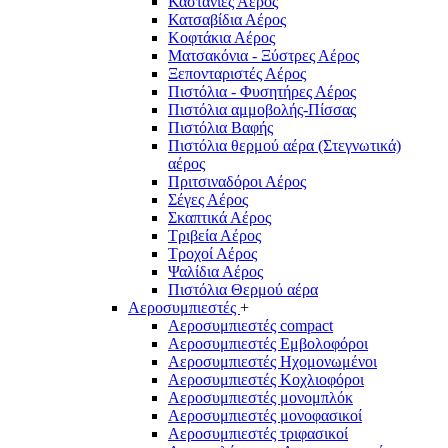
Καστάνιες Αέρος
Κατσαβίδια Αέρος
Κοφτάκια Αέρος
Ματσακόνια - Ξύστρες Αέρος
Ξεπονταριστές Αέρος
Πιστόλια - Φυσητήρες Αέρος
Πιστόλια αμμοβολής-Πίσσας
Πιστόλια Βαφής
Πιστόλια θερμού αέρα (Στεγνωτικά)
αέρος
Πριτσιναδόροι Αέρος
Σέγες Αέρος
Σκαπτικά Αέρος
Τριβεία Αέρος
Τροχοί Αέρος
Ψαλίδια Αέρος
Πιστόλια Θερμού αέρα
Αεροσυμπιεστές
+
Αεροσυμπιεστές compact
Αεροσυμπιεστές Εμβολοφόροι
Αεροσυμπιεστές Ηχομονωμένοι
Αεροσυμπιεστές Κοχλιοφόροι
Αεροσυμπιεστές μονομπλόκ
Αεροσυμπιεστές μονοφασικοί
Αεροσυμπιεστές τριφασικοί