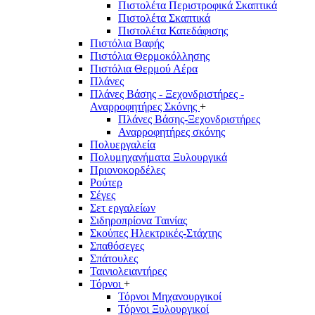
Πιστολέτα Περιστροφικά Σκαπτικά
Πιστολέτα Σκαπτικά
Πιστολέτα Κατεδάφισης
Πιστόλια Βαφής
Πιστόλια Θερμοκόλλησης
Πιστόλια Θερμού Αέρα
Πλάνες
Πλάνες Βάσης - Ξεχονδριστήρες -
Αναρροφητήρες Σκόνης
+
Πλάνες Βάσης-Ξεχονδριστήρες
Αναρροφητήρες σκόνης
Πολυεργαλεία
Πολυμηχανήματα Ξυλουργικά
Πριονοκορδέλες
Ρούτερ
Σέγες
Σετ εργαλείων
Σιδηροπρίονα Ταινίας
Σκούπες Ηλεκτρικές-Στάχτης
Σπαθόσεγες
Σπάτουλες
Ταινιολειαντήρες
Τόρνοι
+
Τόρνοι Μηχανουργικοί
Τόρνοι Ξυλουργικοί