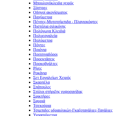
Μπουλονόκλειδα χειρός
Ξύστρες
Οδηγοί ακονίσματος
Παχύμετρα
Πένσες-Μυτοτσίμπιδα - Πλαγιοκόφτες
Πιστόλια σιλικόνης
Πολύγωνα Κλειδιά
Πολυεργαλεία
Πολύμετρα
Πόντες
Πριόνια
Πριτσιναδόροι
Προεκτάσεις
Προκοβγάλτες
Ρίγες
Ροκάνια
Σετ Εργαλείων Χειρός
Σκαρπέλα
Σπάτουλες
Στύλοι στήριξης γυψοσανίδας
Σφικτήρες
Σφυριά
Τσεκούρια
Τσιμπιδες υδραυλικών-Γκαζοτανάλιες-Τανάλιες
Υγρασιόμετρα