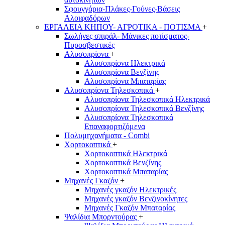
Σφουγγάρια-Πλάκες-Γούνες-Βάσεις
Αλοιφαδόρων
ΕΡΓΑΛΕΙΑ ΚΗΠΟΥ- ΑΓΡΟΤΙΚΑ - ΠΟΤΙΣΜΑ
+
Σωλήνες σπιράλ- Μάνικες ποτίσματος-
Πυροσβεστικές
Αλυσοπρίονα
+
Αλυσοπρίονα Ηλεκτρικά
Αλυσοπρίονα Βενζίνης
Αλυσοπρίονα Μπαταρίας
Αλυσοπρίονα Τηλεσκοπικά
+
Αλυσοπρίονα Τηλεσκοπικά Ηλεκτρικά
Αλυσοπρίονα Τηλεσκοπικά Βενζίνης
Αλυσοπρίονα Τηλεσκοπικά
Επαναφορτιζόμενα
Πολυμηχανήματα - Combi
Χορτοκοπτικά
+
Χορτοκοπτικά Ηλεκτρικά
Χορτοκοπτικά Βενζίνης
Χορτοκοπτικά Μπαταρίας
Μηχανές Γκαζόν
+
Μηχανές γκαζόν Ηλεκτρικές
Μηχανές γκαζόν Βενζινοκίνητες
Μηχανές Γκαζόν Μπαταρίας
Ψαλίδια Μπορντούρας
+