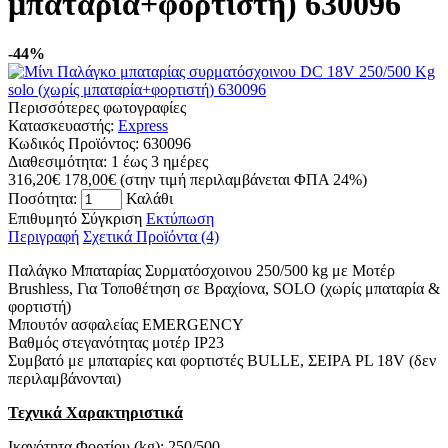
μπαταρία+φορτιστή) 630096
-44%
Περισσότερες φωτογραφίες
Κατασκευαστής:
Express
Κωδικός Προϊόντος:
630096
Διαθεσιμότητα:
1 έως 3 ημέρες
316,20€
178,00€
(στην τιμή περιλαμβάνεται ΦΠΑ 24%)
Ποσότητα:
Καλάθι
Επιθυμητό
Σύγκριση
Εκτύπωση
Περιγραφή
Σχετικά Προϊόντα (4)
Παλάγκο Μπαταρίας Συρματόσχοινου 250/500 kg με Μοτέρ
Brushless, Για Τοποθέτηση σε Βραχίονα, SOLO (χωρίς μπαταρία &
φορτιστή)
Μπουτόν ασφαλείας EMERGENCY
Βαθμός στεγανότητας μοτέρ IP23
Συμβατό με μπαταρίες και φορτιστές BULLE, ΣΕΙΡΑ PL 18V (δεν
περιλαμβάνονται)
Τεχνικά Χαρακτηριστικά
Ικανότητα Φορτίου (kg): 250/500