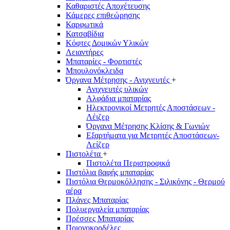
Καθαριστές Αποχέτευσης
Κάμερες επιθεώρησης
Καρφωτικά
Κατσαβίδια
Κόφτες Δομικών Υλικών
Λειαντήρες
Μπαταρίες - Φορτιστές
Μπουλονόκλειδα
Όργανα Μέτρησης - Ανιχνευτές
+
Ανιχνευτές υλικών
Αλφάδια μπαταρίας
Ηλεκτρονικοί Μετρητές Αποστάσεων -
Λέιζερ
Όργανα Μέτρησης Κλίσης & Γωνιών
Εξαρτήματα για Μετρητές Αποστάσεων-
Λείζερ
Πιστολέτα
+
Πιστολέτα Περιστροφικά
Πιστόλια βαφής μπαταρίας
Πιστόλια Θερμοκόλλησης - Σιλικόνης - Θερμού
αέρα
Πλάνες Μπαταρίας
Πολυεργαλεία μπαταρίας
Πρέσσες Μπαταρίας
Πριονοκορδέλες