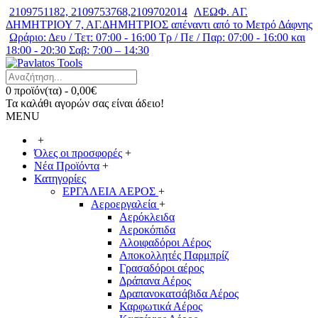
2109751182, 2109753768,2109702014
ΛΕΩΦ. ΑΓ.
ΔΗΜΗΤΡΙΟΥ 7, ΑΓ.ΔΗΜΗΤΡΙΟΣ απέναντι από το Μετρό Δάφνης
Ωράριο: Δευ / Τετ: 07:00 - 16:00 Τρ / Πε / Παρ: 07:00 - 16:00 και
18:00 - 20:30 Σαβ: 7:00 – 14:30
0 προϊόν(τα) - 0,00€
Τα καλάθι αγορών σας είναι άδειο!
MENU
+
Όλες οι προσφορές
+
Νέα Προϊόντα
+
Κατηγορίες
ΕΡΓΑΛΕΙΑ ΑΕΡΟΣ
+
Αεροεργαλεία
+
Αερόκλειδα
Αεροκόπιδα
Αλοιφαδόροι Αέρος
Αποκολλητές Παρμπρίζ
Γρασαδόροι αέρος
Δράπανα Αέρος
Δραπανοκατσάβιδα Αέρος
Καρφωτικά Αέρος