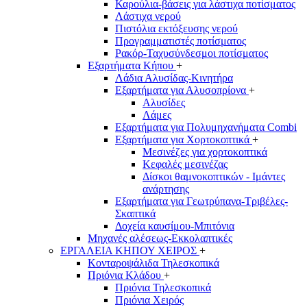
Καρούλια-βάσεις για λάστιχα ποτίσματος
Λάστιχα νερού
Πιστόλια εκτόξευσης νερού
Προγραμματιστές ποτίσματος
Ρακόρ-Ταχυσύνδεσμοι ποτίσματος
Εξαρτήματα Κήπου
+
Λάδια Αλυσίδας-Κινητήρα
Εξαρτήματα για Αλυσοπρίονα
+
Αλυσίδες
Λάμες
Εξαρτήματα για Πολυμηχανήματα Combi
Εξαρτήματα για Χορτοκοπτικά
+
Μεσινέζες για χορτοκοπτικά
Κεφαλές μεσινέζας
Δίσκοι θαμνοκοπτικών - Ιμάντες
ανάρτησης
Εξαρτήματα για Γεωτρύπανα-Τριβέλες-
Σκαπτικά
Δοχεία καυσίμου-Μπιτόνια
Μηχανές αλέσεως-Εκκολαπτικές
ΕΡΓΑΛΕΙΑ ΚΗΠΟΥ ΧΕΙΡΟΣ
+
Κονταροψάλιδα Τηλεσκοπικά
Πριόνια Κλάδου
+
Πριόνια Τηλεσκοπικά
Πριόνια Χειρός