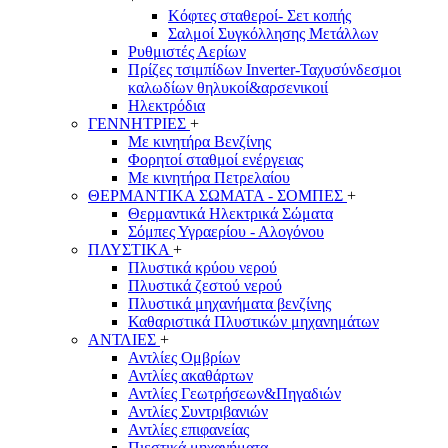
Κόφτες σταθεροί- Σετ κοπής
Σαλμοί Συγκόλλησης Μετάλλων
Ρυθμιστές Αερίων
Πρίζες τσιμπίδων Inverter-Ταχυσύνδεσμοι
καλωδίων θηλυκοί&αρσενικοιί
Ηλεκτρόδια
ΓΕΝΝΗΤΡΙΕΣ
+
Με κινητήρα Βενζίνης
Φορητοί σταθμοί ενέργειας
Με κινητήρα Πετρελαίου
ΘΕΡΜΑΝΤΙΚΑ ΣΩΜΑΤΑ - ΣΟΜΠΕΣ
+
Θερμαντικά Ηλεκτρικά Σώματα
Σόμπες Υγραερίου - Αλογόνου
ΠΛΥΣΤΙΚΑ
+
Πλυστικά κρύου νερού
Πλυστικά ζεστού νερού
Πλυστικά μηχανήματα βενζίνης
Καθαριστικά Πλυστικών μηχανημάτων
ΑΝΤΛΙΕΣ
+
Αντλίες Ομβρίων
Αντλίες ακαθάρτων
Αντλίες Γεωτρήσεων&Πηγαδιών
Αντλίες Συντριβανιών
Αντλίες επιφανείας
Πιεστικά μηχανήματα