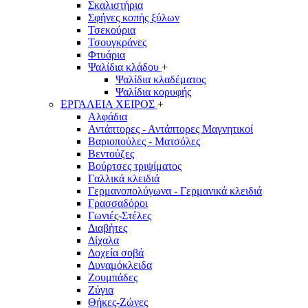
Σκαλιστήρια
Σφήνες κοπής ξύλων
Τσεκούρια
Τσουγκράνες
Φτυάρια
Ψαλίδια κλάδου
+
Ψαλίδια κλαδέματος
Ψαλίδια κορυφής
ΕΡΓΑΛΕΙΑ ΧΕΙΡΟΣ
+
Αλφάδια
Αντάπτορες - Αντάπτορες Μαγνητικοί
Βαριοπούλες - Ματσόλες
Βεντούζες
Βούρτσες τριψίματος
Γαλλικά κλειδιά
Γερμανοπολύγωνα - Γερμανικά κλειδιά
Γρασσαδόροι
Γωνιές-Στέλες
Διαβήτες
Δίχαλα
Δοχεία σοβά
Δυναμόκλειδα
Ζουμπάδες
Ζύγια
Θήκες-Ζώνες