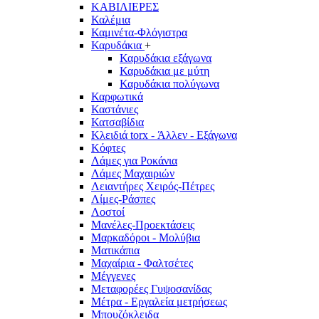
ΚΑΒΙΛΙΕΡΕΣ
Καλέμια
Καμινέτα-Φλόγιστρα
Καρυδάκια
+
Καρυδάκια εξάγωνα
Καρυδάκια με μύτη
Καρυδάκια πολύγωνα
Καρφωτικά
Καστάνιες
Κατσαβίδια
Κλειδιά torx - Άλλεν - Εξάγωνα
Κόφτες
Λάμες για Ροκάνια
Λάμες Μαχαιριών
Λειαντήρες Χειρός-Πέτρες
Λίμες-Ράσπες
Λοστοί
Μανέλες-Προεκτάσεις
Μαρκαδόροι - Μολύβια
Ματικάπια
Μαχαίρια - Φαλτσέτες
Μέγγενες
Μεταφορέες Γυψοσανίδας
Μέτρα - Εργαλεία μετρήσεως
Μπουζόκλειδα