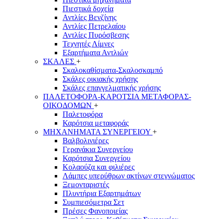
Πιεστικά δοχεία
Αντλίες Βενζίνης
Αντλίες Πετρελαίου
Αντλίες Πυρόσβεσης
Τεχνητές Λίμνες
Εξαρτήματα Αντλιών
ΣΚΑΛΕΣ
+
Σκαλοκαθίσματα-Σκαλοσκαμπό
Σκάλες οικιακής χρήσης
Σκάλες επαγγελματικής χρήσης
ΠΑΛΕΤΟΦΟΡΑ-ΚΑΡΟΤΣΙΑ ΜΕΤΑΦΟΡΑΣ-
ΟΙΚΟΔΟΜΩΝ
+
Παλετοφόρα
Καρότσια μεταφοράς
ΜΗΧΑΝΗΜΑΤΑ ΣΥΝΕΡΓΕΙΟΥ
+
Βαλβολινιέρες
Γερανάκια Συνεργείου
Καρότσια Συνεργείου
Κολαούζα και φιλιέρες
Λάμπες υπερύθρων ακτίνων στεγνώματος
Ξεμονταριστές
Πλυντήρια Εξαρτημάτων
Συμπιεσόμετρα Σετ
Πρέσες Φανοποιείας