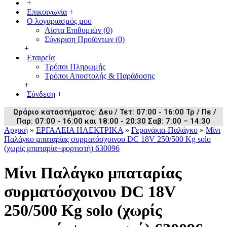
+
Επικοινωνία
+
Ο λογαριασμός μου
Λίστα Επιθυμιών (
0
)
Σύγκριση Προϊόντων (
0
)
+
Εταιρεία
Τρόποι Πληρωμής
Τρόποι Αποστολής & Παράδοσης
+
Σύνδεση
+
Ωράριο καταστήματος: Δευ / Τετ: 07:00 - 16:00 Τρ / Πε /
Παρ: 07:00 - 16:00 και 18:00 - 20:30 Σαβ: 7:00 – 14:30
Αρχική
»
ΕΡΓΑΛΕΙΑ ΗΛΕΚΤΡΙΚΑ
»
Γερανάκια-Παλάγκο
»
Μίνι
Παλάγκο μπαταρίας συρματόσχοινου DC 18V 250/500 Kg solo
(χωρίς μπαταρία+φορτιστή) 630096
Μίνι Παλάγκο μπαταρίας
συρματόσχοινου DC 18V
250/500 Kg solo (χωρίς