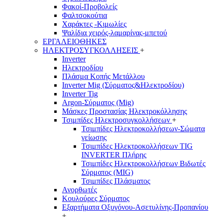
Φακοί-Προβολείς
Φαλτσοκούτια
Χαράκτες -Κιμωλίες
Ψαλίδια χειρός-λαμαρίνας-μπετού
ΕΡΓΑΛΕΙΟΘΗΚΕΣ
ΗΛΕΚΤΡΟΣΥΓΚΟΛΛΗΣΕΙΣ
+
Inverter
Ηλεκτροδίου
Πλάσμα Κοπής Μετάλλου
Inverter Mig (Σύρματος&Ηλεκτροδίου)
Inverter Tig
Argon-Σύρματος (Mig)
Μάσκες Προστασίας Ηλεκτροκόλλησης
Τσιμπίδες Ηλεκτροσυγκολλήσεων
+
Τσιμπίδες Ηλεκτροκολλήσεων-Σώματα
γείωσης
Τσιμπίδες Ηλεκτροκολλήσεων TIG
INVERTER Πλήρης
Τσιμπίδες Ηλεκτροκολλήσεων Βιδωτές
Σύρματος (MIG)
Τσιμπίδες Πλάσματος
Ανορθωτές
Κουλούρες Σύρματος
Εξαρτήματα Οξυγόνου-Ασετυλίνης-Προπανίου
+