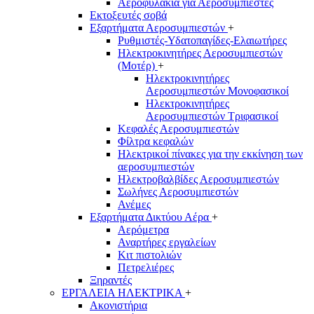
Αεροφυλάκια για Αεροσυμπιεστές
Εκτοξευτές σοβά
Εξαρτήματα Αεροσυμπιεστών
+
Ρυθμιστές-Υδατοπαγίδες-Ελαιωτήρες
Ηλεκτροκινητήρες Αεροσυμπιεστών
(Μοτέρ)
+
Ηλεκτροκινητήρες
Αεροσυμπιεστών Μονοφασικοί
Ηλεκτροκινητήρες
Αεροσυμπιεστών Τριφασικοί
Κεφαλές Αεροσυμπιεστών
Φίλτρα κεφαλών
Ηλεκτρικοί πίνακες για την εκκίνηση των
αεροσυμπιεστών
Ηλεκτροβαλβίδες Αεροσυμπιεστών
Σωλήνες Αεροσυμπιεστών
Ανέμες
Εξαρτήματα Δικτύου Αέρα
+
Αερόμετρα
Αναρτήρες εργαλείων
Κιτ πιστολιών
Πετρελιέρες
Ξηραντές
ΕΡΓΑΛΕΙΑ ΗΛΕΚΤΡΙΚΑ
+
Ακονιστήρια