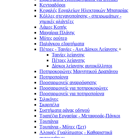
Κεντραδόροι
Κεφαλές Εργαλείων Ηλεκτρικών Μπαταρίας
Κόλλες στεγανοποίησης - σπειρωμάτων -
χημικές φλάντζες
Λάμες Κοπής
Μαχαίρια Πλάνης
Μύτες ρούτερ
Παλάγκου εξαρτήματα
Πέτρες - Ταινίες - Αυτ.Δίσκοι Λείανσης
+
Ταινίες λείανσης
Πέτρες λείανσης
Δίσκοι λείανσης αυτοκόλλητοι
Ποτηροκορώνες Μαγνητικού Δραπάνου
Ποτηροπρίονα
Προσαρμογείς αναρρόφησης
Προσαρμογείς για ποτηροκορώνες
Προσαρμογείς για ποτηροπρίονα
Σιλικόνες
Σκαρπέλα
Συστήματα ράγας οδηγού
Τραπέζια Εργασίας - Μεταφοράς-Πάγκοι
Τρυπάνια
Τρυπάνια - Μύτες (Σετ)
Αλοιφές Γυαλίσματος - Καθαριστικά
αυτοκινήτων