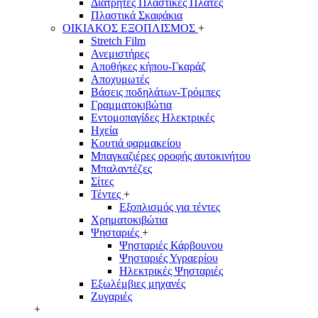
Διάτρητες Πλαστικές Πλάτες
Πλαστικά Σκαφάκια
ΟΙΚΙΑΚΟΣ ΕΞΟΠΛΙΣΜΟΣ
+
Stretch Film
Ανεμιστήρες
Αποθήκες κήπου-Γκαράζ
Αποχυμωτές
Βάσεις ποδηλάτων-Τρόμπες
Γραμματοκιβώτια
Εντομοπαγίδες Ηλεκτρικές
Ηχεία
Κουτιά φαρμακείου
Μπαγκαζιέρες οροφής αυτοκινήτου
Μπαλαντέζες
Σίτες
Τέντες
+
Εξοπλισμός για τέντες
Χρηματοκιβώτια
Ψησταριές
+
Ψησταριές Κάρβουνου
Ψησταριές Υγραερίου
Ηλεκτρικές Ψησταριές
Εξωλέμβιες μηχανές
Ζυγαριές
+