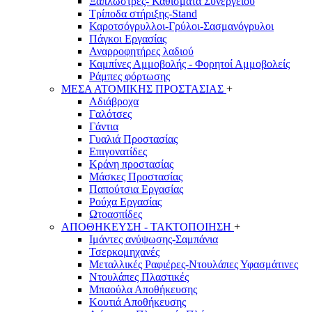
Ξαπλώστρες- Καθίσματα Συνεργείου
Τρίποδα στήριξης-Stand
Καροτσόγρυλλοι-Γρύλοι-Σασμανόγρυλοι
Πάγκοι Εργασίας
Αναρροφητήρες λαδιού
Καμπίνες Αμμοβολής - Φορητοί Αμμοβολείς
Ράμπες φόρτωσης
ΜΕΣΑ ΑΤΟΜΙΚΗΣ ΠΡΟΣΤΑΣΙΑΣ
+
Αδιάβροχα
Γαλότσες
Γάντια
Γυαλιά Προστασίας
Επιγονατίδες
Κράνη προστασίας
Μάσκες Προστασίας
Παπούτσια Εργασίας
Ρούχα Εργασίας
Ωτοασπίδες
ΑΠΟΘΗΚΕΥΣΗ - ΤΑΚΤΟΠΟΙΗΣΗ
+
Ιμάντες ανύψωσης-Σαμπάνια
Τσερκομηχανές
Μεταλλικές Ραφιέρες-Ντουλάπες Υφασμάτινες
Ντουλάπες Πλαστικές
Μπαούλα Αποθήκευσης
Κουτιά Αποθήκευσης