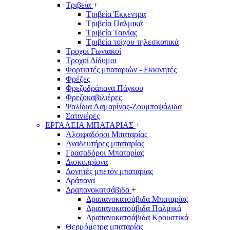
Τριβεία
+
Τριβεία Έκκεντρα
Τριβεία Παλμικά
Τριβεία Ταινίας
Τριβεία τοίχου τηλεσκοπικά
Τροχοί Γωνιακοί
Τροχοί Δίδυμοι
Φορτιστές μπαταριών - Εκκινητές
Φρέζες
Φρεζοδράπανα Πάγκου
Φρεζοκαβιλιέρες
Ψαλίδια Λαμαρίνας-Ζουμποψάλιδα
Σατινιέρες
ΕΡΓΑΛΕΙΑ ΜΠΑΤΑΡΙΑΣ
+
Αλοιφαδόροι Μπαταρίας
Αναδευτήρες μπαταρίας
Γρασαδόροι Μπαταρίας
Δισκοπρίονα
Δονητές μπετόν μπαταρίας
Δράπανα
Δραπανοκατσάβιδα
+
Δραπανοκατσάβιδα Μπαταρίας
Δραπανοκατσάβιδα Παλμικά
Δραπανοκατσάβιδα Κρουστικά
Θερμόμετρα μπαταρίας