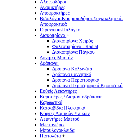
Αλοιφαδόροι
Αναμικτήρες
Αποφρακτήρες
Βιδολόγοι-Κουρμπαδόροι-Συγκολλητικά-
Αποφρακτικά
Γερανάκια-Παλάγκο
Δισκοπρίονα
+
Δισκοπρίονα Χειρός
Φαλτσοπρίονα - Radial
Δισκοπρίονα Πάγκου
Δονητές Μπετόν
Δράπανα
+
Δράπανα Κολωνάτα
Δράπανα μαγνητικά
Δραπανα Περιστροφικά
Δράπανα Περιστροφικά Κρουστικά
Ευθείς Λειαντήρες
Καροτιέρες / Διαμαντοδράπανα
Καρφωτικά
Κατσαβίδια Ηλεκτρικά
Κόφτες Δομικών Υλικών
Λειαντήρες Μπετού
Μπετονιέρες
Μπουλονόκλειδα
Πιστολέτα
+