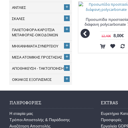
+
ΑΝΤΛΙΕΣ
+
ΣΚΑΛΕΣ
Προσωπίδα προστασίας
διάφανη polycarbonate
+
ΠΑΛΕΤΟΦΟΡΑ-ΚΑΡΟΤΣΙΑ
ΜΕΤΑΦΟΡΑΣ-ΟΙΚΟΔΟΜΩΝ
8,00€
12,40€
+
ΜΗΧΑΝΗΜΑΤΑ ΣΥΝΕΡΓΕΙΟΥ
+
ΜΕΣΑ ΑΤΟΜΙΚΗΣ ΠΡΟΣΤΑΣΙΑΣ
+
ΑΠΟΘΗΚΕΥΣΗ - ΤΑΚΤΟΠΟΙΗΣΗ
+
ΟΙΚΙΑΚΟΣ ΕΞΟΠΛΙΣΜΟΣ
ΠΛΗΡΟΦΟΡΊΕΣ
EXTRAS
Η εταιρία μας
Ευρετήριο Κα
Τρόποι Αποστολής & Παράδοσης
Προσφορές
Αναζήτηση Αποστολής
Εργαλεία GDP