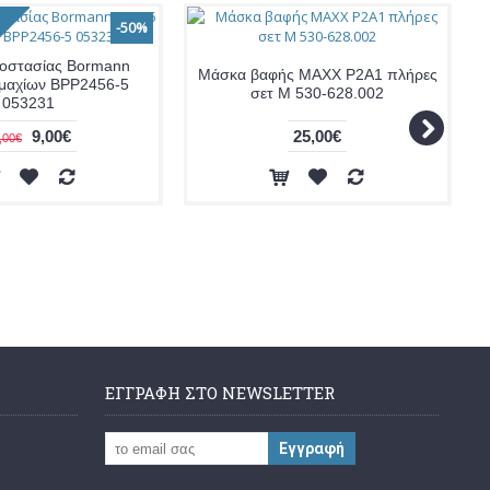
-50%
οστασίας Bormann
Μάσκα βαφής ΜΑΧΧ P2A1 πλήρες
εμαχίων BPP2456-5
σετ M 530-628.002
053231
9,00€
25,00€
,00€
ΕΓΓΡΑΦΉ ΣΤΟ NEWSLETTER
Εγγραφή