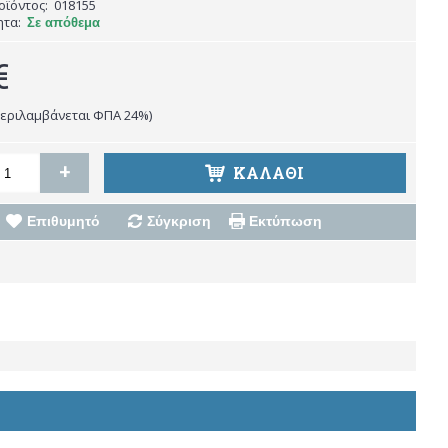
οϊόντος:
018155
ητα:
Σε απόθεμα
€
περιλαμβάνεται ΦΠΑ 24%)
+
ΚΑΛΆΘΙ
Επιθυμητό
Σύγκριση
Εκτύπωση