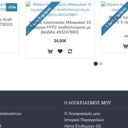
-35%
Μάσκα πρ
 Kraft
FFP2 5 τ
Mάσκα προστασίας Milwaukee 15
 730101
τεμαχίων FFP2 αναδιπλούμενη με
βαλβίδα 4932478801
18
34,00€
Ο ΛΟΓΑΡΙΑΣΜΌΣ ΜΟΥ
τασκευαστών
O Λογαριασμός μου
Ιστορικό Παραγγελιών
R
Λίστα Επιθυμιών (
0
)