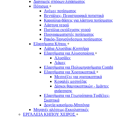
Διανομείς σπόρων-λιπάσματος
Πότισμα
+
Ανέμες ποτίσματος
Βεντάλιες- Περιστροφικά ποτιστικά
Καρούλια-βάσεις για λάστιχα ποτίσματος
Λάστιχα νερού
Πιστόλια εκτόξευσης νερού
Προγραμματιστές ποτίσματος
Ρακόρ-Ταχυσύνδεσμοι ποτίσματος
Εξαρτήματα Κήπου
+
Λάδια Αλυσίδας-Κινητήρα
Εξαρτήματα για Αλυσοπρίονα
+
Αλυσίδες
Λάμες
Εξαρτήματα για Πολυμηχανήματα Combi
Εξαρτήματα για Χορτοκοπτικά
+
Μεσινέζες για χορτοκοπτικά
Κεφαλές μεσινέζας
Δίσκοι θαμνοκοπτικών - Ιμάντες
ανάρτησης
Εξαρτήματα για Γεωτρύπανα-Τριβέλες-
Σκαπτικά
Δοχεία καυσίμου-Μπιτόνια
Μηχανές αλέσεως-Εκκολαπτικές
ΕΡΓΑΛΕΙΑ ΚΗΠΟΥ ΧΕΙΡΟΣ
+