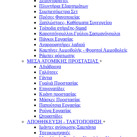
Ξεμονταριστές
Πλυντήρια Εξαρτημάτων
Συμπιεσόμετρα Σετ
Πρέσες Φανοποιείας
Ξαπλώστρες- Καθίσματα Συνεργείου
Τρίποδα στήριξης-Stand
Καροτσόγρυλλοι-Γρύλοι-Σασμανόγρυλοι
Πάγκοι Εργασίας
Αναρροφητήρες λαδιού
Καμπίνες Αμμοβολής - Φορητοί Αμμοβολείς
Ράμπες φόρτωσης
ΜΕΣΑ ΑΤΟΜΙΚΗΣ ΠΡΟΣΤΑΣΙΑΣ
+
Αδιάβροχα
Γαλότσες
Γάντια
Γυαλιά Προστασίας
Επιγονατίδες
Κράνη προστασίας
Μάσκες Προστασίας
Παπούτσια Εργασίας
Ρούχα Εργασίας
Ωτοασπίδες
ΑΠΟΘΗΚΕΥΣΗ - ΤΑΚΤΟΠΟΙΗΣΗ
+
Ιμάντες ανύψωσης-Σαμπάνια
Τσερκομηχανές