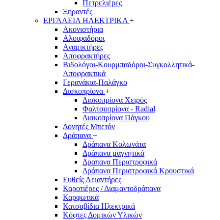
Πετρελιέρες
Ξηραντές
ΕΡΓΑΛΕΙΑ ΗΛΕΚΤΡΙΚΑ
+
Ακονιστήρια
Αλοιφαδόροι
Αναμικτήρες
Αποφρακτήρες
Βιδολόγοι-Κουρμπαδόροι-Συγκολλητικά-
Αποφρακτικά
Γερανάκια-Παλάγκο
Δισκοπρίονα
+
Δισκοπρίονα Χειρός
Φαλτσοπρίονα - Radial
Δισκοπρίονα Πάγκου
Δονητές Μπετόν
Δράπανα
+
Δράπανα Κολωνάτα
Δράπανα μαγνητικά
Δραπανα Περιστροφικά
Δράπανα Περιστροφικά Κρουστικά
Ευθείς Λειαντήρες
Καροτιέρες / Διαμαντοδράπανα
Καρφωτικά
Κατσαβίδια Ηλεκτρικά
Κόφτες Δομικών Υλικών