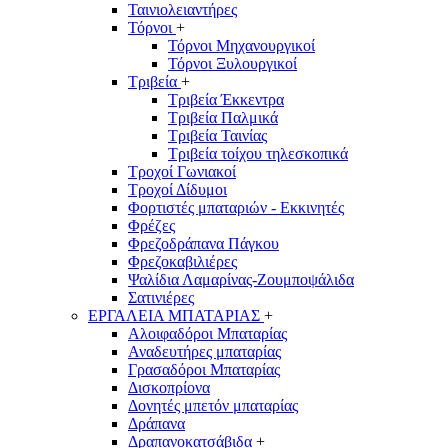
Ταινιολειαντήρες
Τόρνοι
+
Τόρνοι Μηχανουργικοί
Τόρνοι Ξυλουργικοί
Τριβεία
+
Τριβεία Έκκεντρα
Τριβεία Παλμικά
Τριβεία Ταινίας
Τριβεία τοίχου τηλεσκοπικά
Τροχοί Γωνιακοί
Τροχοί Δίδυμοι
Φορτιστές μπαταριών - Εκκινητές
Φρέζες
Φρεζοδράπανα Πάγκου
Φρεζοκαβιλιέρες
Ψαλίδια Λαμαρίνας-Ζουμποψάλιδα
Σατινιέρες
ΕΡΓΑΛΕΙΑ ΜΠΑΤΑΡΙΑΣ
+
Αλοιφαδόροι Μπαταρίας
Αναδευτήρες μπαταρίας
Γρασαδόροι Μπαταρίας
Δισκοπρίονα
Δονητές μπετόν μπαταρίας
Δράπανα
Δραπανοκατσάβιδα
+