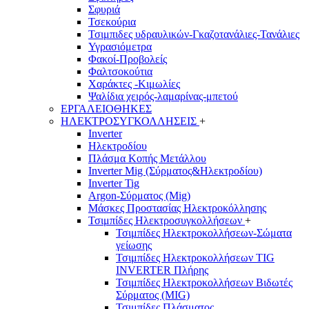
Σφυριά
Τσεκούρια
Τσιμπιδες υδραυλικών-Γκαζοτανάλιες-Τανάλιες
Υγρασιόμετρα
Φακοί-Προβολείς
Φαλτσοκούτια
Χαράκτες -Κιμωλίες
Ψαλίδια χειρός-λαμαρίνας-μπετού
ΕΡΓΑΛΕΙΟΘΗΚΕΣ
ΗΛΕΚΤΡΟΣΥΓΚΟΛΛΗΣΕΙΣ
+
Inverter
Ηλεκτροδίου
Πλάσμα Κοπής Μετάλλου
Inverter Mig (Σύρματος&Ηλεκτροδίου)
Inverter Tig
Argon-Σύρματος (Mig)
Μάσκες Προστασίας Ηλεκτροκόλλησης
Τσιμπίδες Ηλεκτροσυγκολλήσεων
+
Τσιμπίδες Ηλεκτροκολλήσεων-Σώματα
γείωσης
Τσιμπίδες Ηλεκτροκολλήσεων TIG
INVERTER Πλήρης
Τσιμπίδες Ηλεκτροκολλήσεων Βιδωτές
Σύρματος (MIG)
Τσιμπίδες Πλάσματος