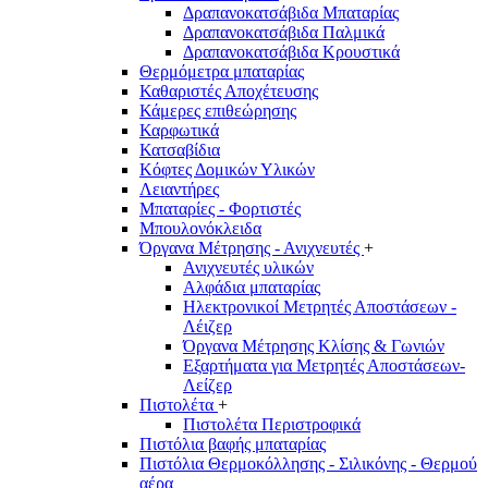
Δραπανοκατσάβιδα Μπαταρίας
Δραπανοκατσάβιδα Παλμικά
Δραπανοκατσάβιδα Κρουστικά
Θερμόμετρα μπαταρίας
Καθαριστές Αποχέτευσης
Κάμερες επιθεώρησης
Καρφωτικά
Κατσαβίδια
Κόφτες Δομικών Υλικών
Λειαντήρες
Μπαταρίες - Φορτιστές
Μπουλονόκλειδα
Όργανα Μέτρησης - Ανιχνευτές
+
Ανιχνευτές υλικών
Αλφάδια μπαταρίας
Ηλεκτρονικοί Μετρητές Αποστάσεων -
Λέιζερ
Όργανα Μέτρησης Κλίσης & Γωνιών
Εξαρτήματα για Μετρητές Αποστάσεων-
Λείζερ
Πιστολέτα
+
Πιστολέτα Περιστροφικά
Πιστόλια βαφής μπαταρίας
Πιστόλια Θερμοκόλλησης - Σιλικόνης - Θερμού
αέρα