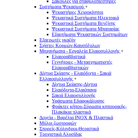
Σακούλες για σταφυλοπιεστήρες
Συστήματα Ψεκασμού
+
Ψεκαστήρες Χειροκίνητοι
Ψεκαστικά Συστήματα Ηλεκτρικά
Ψεκαστικά Συστήματα Βενζίνης
Ψεκαστικά Συστήματα Μπαταρίας
Εξαρτήματα Ψεκαστικών Συστημάτων
Εξαερωτές γκαζόν
Σχίστες Κορμών-Καυσόξυλων
Μηχανήματα - Εργαλεία Ελαιοσυλλογής
+
Ελαιοραβδιστικά
Γεννήτριες - Μετασχηματιστές
Ελαιοραβδιστικών
Δίχτυα Σκίασης - Ελαιόδιχτα - Σακιά
Ελλαιοσυλλογής
+
Δίχτυα Σκίασης-Δίχτυα
Ελαιόδιχτα-Ελαιόπανα
Σακιά Ελαιοσυλλογής
Υφάσματα Εδαφοκάλυψης
Φράκτες κήπου-Σύρματα κηπουρικής-
Πλακάκια πλαστικά
Δοχεία - Βαρέλια INOX & Πλαστικά
Μύλοι ζωοτροφών
Σπορείς-Κύλινδροι-Θεριστικά
Τροχιστικά Αλυσίδας