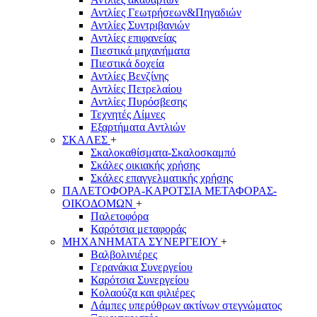
Αντλίες Γεωτρήσεων&Πηγαδιών
Αντλίες Συντριβανιών
Αντλίες επιφανείας
Πιεστικά μηχανήματα
Πιεστικά δοχεία
Αντλίες Βενζίνης
Αντλίες Πετρελαίου
Αντλίες Πυρόσβεσης
Τεχνητές Λίμνες
Εξαρτήματα Αντλιών
ΣΚΑΛΕΣ
+
Σκαλοκαθίσματα-Σκαλοσκαμπό
Σκάλες οικιακής χρήσης
Σκάλες επαγγελματικής χρήσης
ΠΑΛΕΤΟΦΟΡΑ-ΚΑΡΟΤΣΙΑ ΜΕΤΑΦΟΡΑΣ-
ΟΙΚΟΔΟΜΩΝ
+
Παλετοφόρα
Καρότσια μεταφοράς
ΜΗΧΑΝΗΜΑΤΑ ΣΥΝΕΡΓΕΙΟΥ
+
Βαλβολινιέρες
Γερανάκια Συνεργείου
Καρότσια Συνεργείου
Κολαούζα και φιλιέρες
Λάμπες υπερύθρων ακτίνων στεγνώματος