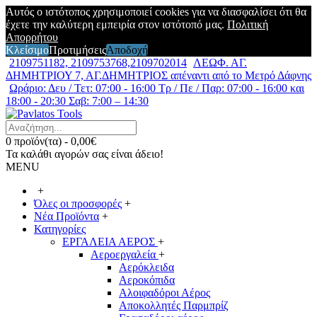
Αυτός ο ιστότοπος χρησιμοποιεί cookies για να διασφαλίσει ότι θα
έχετε την καλύτερη εμπειρία στον ιστότοπό μας.
Πολιτική
Απορρήτου
Κλείσιμο
Προτιμήσεις
Αποδοχή
2109751182, 2109753768,2109702014
ΛΕΩΦ. ΑΓ.
ΔΗΜΗΤΡΙΟΥ 7, ΑΓ.ΔΗΜΗΤΡΙΟΣ απέναντι από το Μετρό Δάφνης
Ωράριο: Δευ / Τετ: 07:00 - 16:00 Τρ / Πε / Παρ: 07:00 - 16:00 και
18:00 - 20:30 Σαβ: 7:00 – 14:30
0 προϊόν(τα) - 0,00€
Τα καλάθι αγορών σας είναι άδειο!
MENU
+
Όλες οι προσφορές
+
Νέα Προϊόντα
+
Κατηγορίες
ΕΡΓΑΛΕΙΑ ΑΕΡΟΣ
+
Αεροεργαλεία
+
Αερόκλειδα
Αεροκόπιδα
Αλοιφαδόροι Αέρος
Αποκολλητές Παρμπρίζ