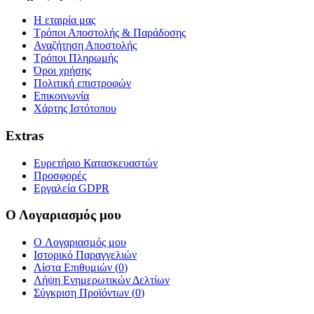
Η εταιρία μας
Τρόποι Αποστολής & Παράδοσης
Αναζήτηση Αποστολής
Τρόποι Πληρωμής
Όροι χρήσης
Πολιτική επιστροφών
Επικοινωνία
Χάρτης Ιστότοπου
Extras
Ευρετήριο Κατασκευαστών
Προσφορές
Εργαλεία GDPR
Ο Λογαριασμός μου
O Λογαριασμός μου
Ιστορικό Παραγγελιών
Λίστα Επιθυμιών (
0
)
Λήψη Ενημερωτικών Δελτίων
Σύγκριση Προϊόντων (
0
)