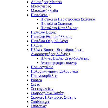
Λειαντήρες Μπετού
Μπετονιέρες
Μπουλονόκλειδα
Πιστολέτα
+
Πιστολέτα Περιστροφικά Σκαπτικά
Πιστολέτα Σκαπτικά
Πιστολέτα Κατεδάφισης
Πιστόλια Βαφής
Πιστόλια Θερμοκόλλησης
Πιστόλια Θερμού Αέρα
Πλάνες
Πλάνες Βάσης - Ξεχονδριστήρες -
Αναρροφητήρες Σκόνης
+
Πλάνες Βάσης-Ξεχονδριστήρες
Αναρροφητήρες σκόνης
Πολυεργαλεία
Πολυμηχανήματα Ξυλουργικά
Πριονοκορδέλες
Ρούτερ
Σέγες
Σετ εργαλείων
Σιδηροπρίονα Ταινίας
Σκούπες Ηλεκτρικές-Στάχτης
Σπαθόσεγες
Σπάτουλες