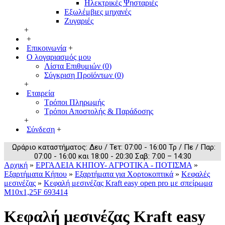
Ηλεκτρικές Ψησταριές
Εξωλέμβιες μηχανές
Ζυγαριές
+
+
Επικοινωνία
+
Ο λογαριασμός μου
Λίστα Επιθυμιών (
0
)
Σύγκριση Προϊόντων (
0
)
+
Εταιρεία
Τρόποι Πληρωμής
Τρόποι Αποστολής & Παράδοσης
+
Σύνδεση
+
Ωράριο καταστήματος: Δευ / Τετ: 07:00 - 16:00 Τρ / Πε / Παρ:
07:00 - 16:00 και 18:00 - 20:30 Σαβ: 7:00 – 14:30
Αρχική
»
ΕΡΓΑΛΕΙΑ ΚΗΠΟΥ- ΑΓΡΟΤΙΚΑ - ΠΟΤΙΣΜΑ
»
Εξαρτήματα Κήπου
»
Εξαρτήματα για Χορτοκοπτικά
»
Κεφαλές
μεσινέζας
»
Κεφαλή μεσινέζας Kraft easy open pro με σπείρωμα
M10x1,25F 693414
Κεφαλή μεσινέζας Kraft easy