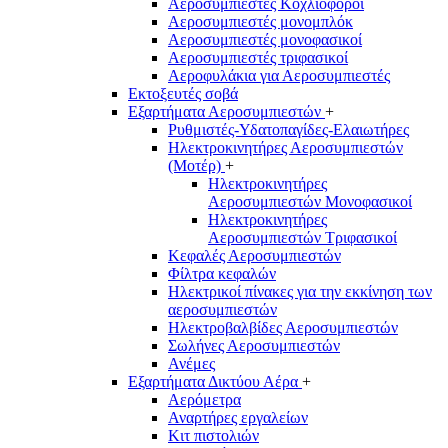
Αεροσυμπιεστές Κοχλιοφόροι
Αεροσυμπιεστές μονομπλόκ
Αεροσυμπιεστές μονοφασικοί
Αεροσυμπιεστές τριφασικοί
Αεροφυλάκια για Αεροσυμπιεστές
Εκτοξευτές σοβά
Εξαρτήματα Αεροσυμπιεστών
+
Ρυθμιστές-Υδατοπαγίδες-Ελαιωτήρες
Ηλεκτροκινητήρες Αεροσυμπιεστών
(Μοτέρ)
+
Ηλεκτροκινητήρες
Αεροσυμπιεστών Μονοφασικοί
Ηλεκτροκινητήρες
Αεροσυμπιεστών Τριφασικοί
Κεφαλές Αεροσυμπιεστών
Φίλτρα κεφαλών
Ηλεκτρικοί πίνακες για την εκκίνηση των
αεροσυμπιεστών
Ηλεκτροβαλβίδες Αεροσυμπιεστών
Σωλήνες Αεροσυμπιεστών
Ανέμες
Εξαρτήματα Δικτύου Αέρα
+
Αερόμετρα
Αναρτήρες εργαλείων
Κιτ πιστολιών