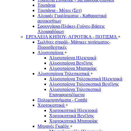
Τρυπάνια
Τρυπάνια - Μύτες (Σετ)
Αλοιφές Γυαλίσματος - Καθαριστικά
αυτοκινήτων
Σφουγγάρια-Πλάκες-Γούνες-Βάσεις
Αλοιφαδόρων
ΕΡΓΑΛΕΙΑ ΚΗΠΟΥ- ΑΓΡΟΤΙΚΑ - ΠΟΤΙΣΜΑ
+
Σωλήνες σπιράλ- Μάνικες ποτίσματος-
Πυροσβεστικές
Αλυσοπρίονα
+
Αλυσοπρίονα Ηλεκτρικά
Αλυσοπρίονα Βενζίνης
Αλυσοπρίονα Μπαταρίας
Αλυσοπρίονα Τηλεσκοπικά
+
Αλυσοπρίονα Τηλεσκοπικά Ηλεκτρικά
Αλυσοπρίονα Τηλεσκοπικά Βενζίνης
Αλυσοπρίονα Τηλεσκοπικά
Επαναφορτιζόμενα
Πολυμηχανήματα - Combi
Χορτοκοπτικά
+
Χορτοκοπτικά Ηλεκτρικά
Χορτοκοπτικά Βενζίνης
Χορτοκοπτικά Μπαταρίας
Μηχανές Γκαζόν
+