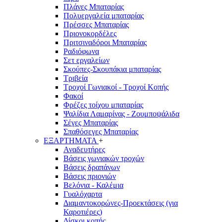
Πλάνες Μπαταρίας
Πολυεργαλεία μπαταρίας
Πρέσσες Μπαταρίας
Πριονοκορδέλες
Πριτσιναδόροι Μπαταρίας
Ραδιόφωνα
Σετ εργαλείων
Σκούπες-Σκουπάκια μπαταρίας
Τριβεία
Τροχοί Γωνιακοί - Τροχοί Κοπής
Φακοί
Φρέζες τοίχου μπαταρίας
Ψαλίδια Λαμαρίνας - Ζουμποψάλιδα
Σέγες Μπαταρίας
Σπαθόσεγες Μπαταρίας
ΕΞΑΡΤΗΜΑΤΑ
+
Αναδευτήρες
Βάσεις γωνιακών τροχών
Βάσεις δραπάνων
Βάσεις πριονιών
Βελόνια - Καλέμια
Γυαλόχαρτα
Διαμαντοκορώνες-Προεκτάσεις (για
Καροτιέρες)
Δίσκοι κοπής