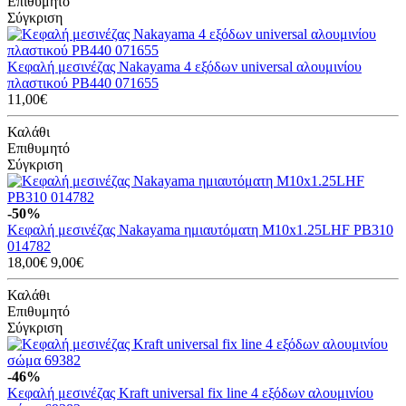
Επιθυμητό
Σύγκριση
Κεφαλή μεσινέζας Nakayama 4 εξόδων universal αλουμινίου
πλαστικού PB440 071655
11,00€
Καλάθι
Επιθυμητό
Σύγκριση
-50%
Κεφαλή μεσινέζας Nakayama ημιαυτόματη M10x1.25LHF PB310
014782
18,00€
9,00€
Καλάθι
Επιθυμητό
Σύγκριση
-46%
Κεφαλή μεσινέζας Kraft universal fix line 4 εξόδων αλουμινίου