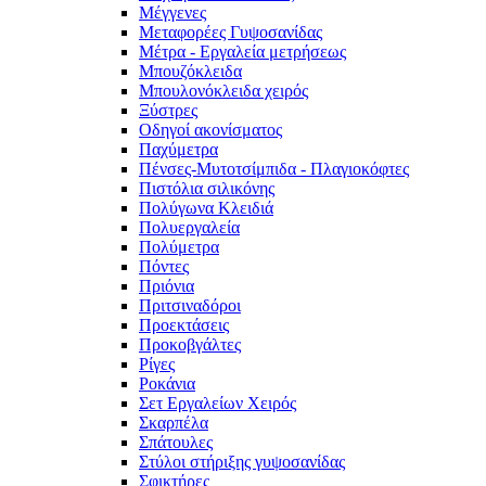
Μέγγενες
Μεταφορέες Γυψοσανίδας
Μέτρα - Εργαλεία μετρήσεως
Μπουζόκλειδα
Μπουλονόκλειδα χειρός
Ξύστρες
Οδηγοί ακονίσματος
Παχύμετρα
Πένσες-Μυτοτσίμπιδα - Πλαγιοκόφτες
Πιστόλια σιλικόνης
Πολύγωνα Κλειδιά
Πολυεργαλεία
Πολύμετρα
Πόντες
Πριόνια
Πριτσιναδόροι
Προεκτάσεις
Προκοβγάλτες
Ρίγες
Ροκάνια
Σετ Εργαλείων Χειρός
Σκαρπέλα
Σπάτουλες
Στύλοι στήριξης γυψοσανίδας
Σφικτήρες