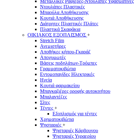
Μεταλλικές Ραφιέρες-Ντουλάπες Υφασμάτινες
Ντουλάπες Πλαστικές
Μπαούλα Αποθήκευσης
Κουτιά Αποθήκευσης
Διάτρητες Πλαστικές Πλάτες
Πλαστικά Σκαφάκια
ΟΙΚΙΑΚΟΣ ΕΞΟΠΛΙΣΜΟΣ
+
Stretch Film
Ανεμιστήρες
Αποθήκες κήπου-Γκαράζ
Αποχυμωτές
Βάσεις ποδηλάτων-Τρόμπες
Γραμματοκιβώτια
Εντομοπαγίδες Ηλεκτρικές
Ηχεία
Κουτιά φαρμακείου
Μπαγκαζιέρες οροφής αυτοκινήτου
Μπαλαντέζες
Σίτες
Τέντες
+
Εξοπλισμός για τέντες
Χρηματοκιβώτια
Ψησταριές
+
Ψησταριές Κάρβουνου
Ψησταριές Υγραερίου