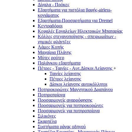
Δίχαλα - Πρόκες
Εξαρτήματα για πιστόλια βαφής-airless-
κονιάματος
Εξαρτήματα-Προσαρτήματα για Dremel
Κεντραδόροι
Κεφαλές Εργαλείων Ηλεκτρικών Μπαταρίας
Κόλλες στεγανοποίησης - σπειρωμάτων -
χημικές φλάντζες
Λάμες Κοπής
Μαχαίρια Πλάνης
Μύτες ρούτερ
Παλάγκου εξαρτήματα
Πέτρες - Ταινίες - Αυτ.Δίσκοι Λείανσης
+
Ταινίες λείανσης
Πέτρες λείανσης
Δίσκοι λείανσης αυτοκόλλητοι
Ποτηροκορώνες Μαγνητικού Δραπάνου
Ποτηροπρίονα
Προσαρμογείς αναρρόφησης
Προσαρμογείς για ποτηροκορώνες
Προσαρμογείς για ποτηροπρίονα
Σιλικόνες
Σκαρπέλα
Συστήματα ράγας οδηγού
Τραπέζια Εργασίας - Μεταφοράς-Πάγκοι