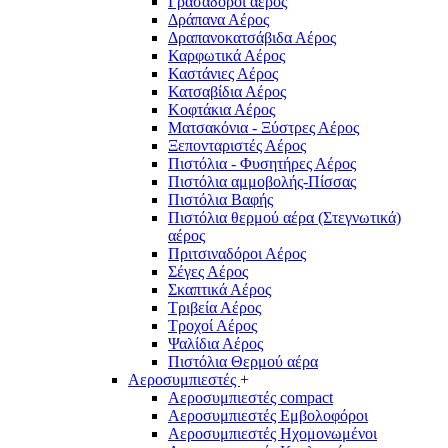
Γρασαδόροι αέρος
Δράπανα Αέρος
Δραπανοκατσάβιδα Αέρος
Καρφωτικά Αέρος
Καστάνιες Αέρος
Κατσαβίδια Αέρος
Κοφτάκια Αέρος
Ματσακόνια - Ξύστρες Αέρος
Ξεπονταριστές Αέρος
Πιστόλια - Φυσητήρες Αέρος
Πιστόλια αμμοβολής-Πίσσας
Πιστόλια Βαφής
Πιστόλια θερμού αέρα (Στεγνωτικά)
αέρος
Πριτσιναδόροι Αέρος
Σέγες Αέρος
Σκαπτικά Αέρος
Τριβεία Αέρος
Τροχοί Αέρος
Ψαλίδια Αέρος
Πιστόλια Θερμού αέρα
Αεροσυμπιεστές
+
Αεροσυμπιεστές compact
Αεροσυμπιεστές Εμβολοφόροι
Αεροσυμπιεστές Ηχομονωμένοι