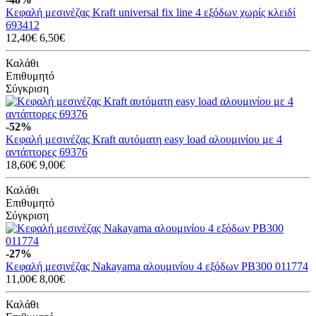
Κεφαλή μεσινέζας Kraft universal fix line 4 εξόδων χωρίς κλειδί
693412
12,40€
6,50€
Καλάθι
Επιθυμητό
Σύγκριση
-52%
Κεφαλή μεσινέζας Kraft αυτόματη easy load αλουμινίου με 4
αντάπτορες 69376
18,60€
9,00€
Καλάθι
Επιθυμητό
Σύγκριση
-27%
Κεφαλή μεσινέζας Nakayama αλουμινίου 4 εξόδων PB300 011774
11,00€
8,00€
Καλάθι