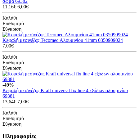
σώμα 69382
11,16€
6,00€
Καλάθι
Επιθυμητό
Σύγκριση
Κεφαλή μεσινέζας Tecomec Αλουμινίου 41mm 0350909024
7,00€
Καλάθι
Επιθυμητό
Σύγκριση
-49%
Κεφαλή μεσινέζας Kraft universal fix line 4 εξόδων αλουμινίου
69381
13,64€
7,00€
Καλάθι
Επιθυμητό
Σύγκριση
Πληροφορίες