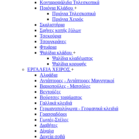
Κονταροψάλιδα Τηλεσκοπικά
Πριόνια Κλάδου
+
Πριόνια Τηλεσκοπικά
Πριόνια Χειρός
Σκαλιστήρια
Σφήνες κοπής ξύλων
Τσεκούρια
Τσουγκράνες
Φτυάρια
Ψαλίδια κλάδου
+
Ψαλίδια κλαδέματος
Ψαλίδια κορυφής
ΕΡΓΑΛΕΙΑ ΧΕΙΡΟΣ
+
Αλφάδια
Αντάπτορες - Αντάπτορες Μαγνητικοί
Βαριοπούλες - Ματσόλες
Βεντούζες
Βούρτσες τριψίματος
Γαλλικά κλειδιά
Γερμανοπολύγωνα - Γερμανικά κλειδιά
Γρασσαδόροι
Γωνιές-Στέλες
Διαβήτες
Δίχαλα
Δοχεία σοβά