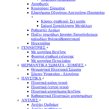
Ανορθωτές
Κουλούρες Σύρματος
Εξαρτήματα Οξυγόνου-Ασετυλίνης-Προπανίου
+
Κόφτες σταθεροί- Σετ κοπής
Σαλμοί Συγκόλλησης Μετάλλων
Ρυθμιστές Αερίων
Πρίζες τσιμπίδων Inverter-Ταχυσύνδεσμοι
καλωδίων θηλυκοί&αρσενικοιί
Ηλεκτρόδια
ΓΕΝΝΗΤΡΙΕΣ
+
Με κινητήρα Βενζίνης
Φορητοί σταθμοί ενέργειας
Με κινητήρα Πετρελαίου
ΘΕΡΜΑΝΤΙΚΑ ΣΩΜΑΤΑ - ΣΟΜΠΕΣ
+
Θερμαντικά Ηλεκτρικά Σώματα
Σόμπες Υγραερίου - Αλογόνου
ΠΛΥΣΤΙΚΑ
+
Πλυστικά κρύου νερού
Πλυστικά ζεστού νερού
Πλυστικά μηχανήματα βενζίνης
Καθαριστικά Πλυστικών μηχανημάτων
ΑΝΤΛΙΕΣ
+
Αντλίες Ομβρίων
Αντλίες ακαθάρτων