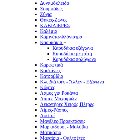
Δυναμόκλειδα
Ζουμπάδες
Ζύγια
Θήκες-Ζώνες
ΚΑΒΙΛΙΕΡΕΣ
Καλέμια
Καμινέτα-Φλόγιστρα
Καρυδάκια
+
Καρυδάκια εξάγωνα
Καρυδάκια με μύτη
Καρυδάκια πολύγωνα
Καρφωτικά
Καστάνιες
Κατσαβίδια
Κλειδιά torx - Άλλεν - Εξάγωνα
Κόφτες
Λάμες για Ροκάνια
Λάμες Μαχαιριών
Λειαντήρες Χειρός-Πέτρες
Λίμες-Ράσπες
Λοστοί
Μανέλες-Προεκτάσεις
Μαρκαδόροι - Μολύβια
Ματικάπια
Μαχαίρια - Φαλτσέτες