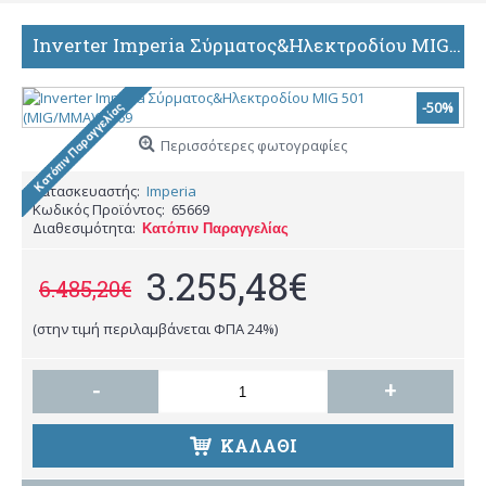
Inverter Imperia Σύρματος&Ηλεκτροδίου MIG 501 (MIG/MMA)65669
-50%
Περισσότερες φωτογραφίες
Κατασκευαστής:
Imperia
Κωδικός Προϊόντος:
65669
Διαθεσιμότητα:
Κατόπιν Παραγγελίας
3.255,48€
6.485,20€
(στην τιμή περιλαμβάνεται ΦΠΑ 24%)
-
+
ΚΑΛΆΘΙ