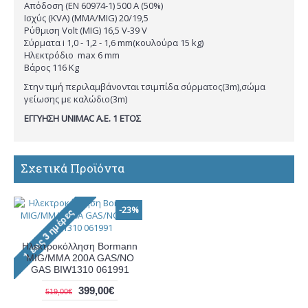
Απόδοση (ΕΝ 60974-1) 500 A (50%)
Ισχύς (KVA) (MMA/MIG) 20/19,5
Ρύθμιση Volt (MIG) 16,5 V-39 V
Σύρματα i 1,0 - 1,2 - 1,6 mm(κουλούρα 15 kg)
Ηλεκτρόδιο max 6 mm
Βάρος 116 Kg
Στην τιμή περιλαμβάνονται τσιμπίδα σύρματος(3m),σώμα
γείωσης με καλώδιο(3m)
ΕΓΓΥΗΣΗ UNIMAC Α.Ε. 1 ΕΤΟΣ
Σχετικά Προϊόντα
-23%
Ηλεκτροκόλληση Bormann
MIG/MMA 200A GAS/NO
GAS BIW1310 061991
399,00€
519,00€