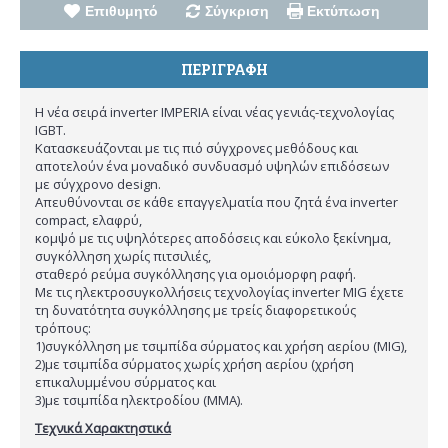
Επιθυμητό
Σύγκριση
Εκτύπωση
ΠΕΡΙΓΡΑΦΉ
H νέα σειρά inverter IMPERIA είναι νέας γενιάς-τεχνολογίας
IGBT.
Κατασκευάζονται με τις πιό σύγχρονες μεθόδους και
αποτελούν ένα μοναδικό συνδυασμό υψηλών επιδόσεων
με σύγχρονο design.
Απευθύνονται σε κάθε επαγγελματία που ζητά ένα inverter
compact, ελαφρύ,
κομψό με τις υψηλότερες αποδόσεις και εύκολο ξεκίνημα,
συγκόλληση χωρίς πιτσιλιές,
σταθερό ρεύμα συγκόλλησης για ομοιόμορφη ραφή.
Με τις ηλεκτροσυγκολλήσεις τεχνολογίας inverter MIG έχετε
τη δυνατότητα συγκόλλησης με τρείς διαφορετικούς
τρόπους:
1)συγκόλληση με τσιμπίδα σύρματος και χρήση αερίου (MIG),
2)με τσιμπίδα σύρματος χωρίς χρήση αερίου (χρήση
επικαλυμμένου σύρματος και
3)με τσιμπίδα ηλεκτροδίου (ΜΜΑ).
Τεχνικά Χαρακτηστικά