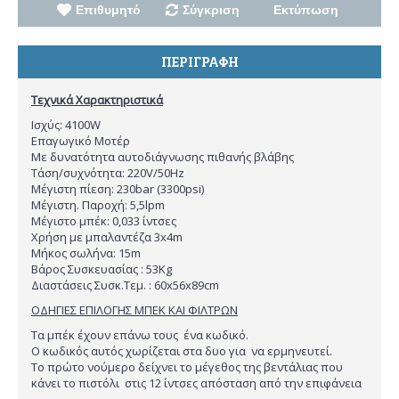
Επιθυμητό
Σύγκριση
Εκτύπωση
ΠΕΡΙΓΡΑΦΗ
Τεχνικά Χαρακτηριστικά
Ισχύς: 4100W
Επαγωγικό Μοτέρ
Με δυνατότητα αυτοδιάγνωσης πιθανής βλάβης
Τάση/συχνότητα: 220V/50Hz
Μέγιστη πίεση: 230bar (3300psi)
Μέγιστη. Παροχή: 5,5lpm
Μέγιστο μπέκ: 0,033 ίντσες
Χρήση με μπαλαντέζα 3x4m
Μήκος σωλήνα: 15m
Βάρος Συσκευασίας : 53Kg
Διαστάσεις Συσκ.Τεμ. : 60x56x89cm
ΟΔΗΓΙΕΣ ΕΠΙΛΟΓΗΣ ΜΠΕΚ ΚΑΙ ΦΙΛΤΡΩΝ
Τα μπέκ έχουν επάνω τους ένα κωδικό.
Ο κωδικός αυτός χωρίζεται στα δυο για να ερμηνευτεί.
Το πρώτο νούμερο δείχνει το μέγεθος της βεντάλιας που
κάνει το πιστόλι στις 12 ίντσες απόσταση από την επιφάνεια