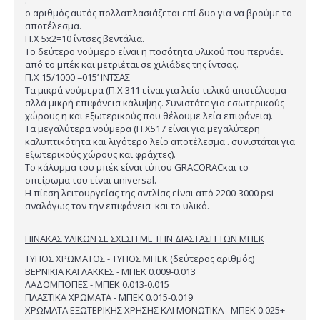
.
ο αριθμός αυτός πολλαπλασιάζεται επί δυο για να βρούμε το
αποτέλεσμα.
Π.Χ 5x2=10 ίντσες βεντάλια.
Το δεύτερο νούμερο είναι η ποσότητα υλικού που περνάει
από το μπέκ και μετριέται σε χιλιάδες της ίντσας.
Π.Χ 15/1000 =015’ ΙΝΤΣΑΣ
Τα μικρά νούμερα (Π.Χ 311 είναι για λείο τελικό αποτέλεσμα
αλλά μικρή επιφάνεια κάλυψης. Συνιστάτε για εσωτερικούς
χώρους η και εξωτερικούς που θέλουμε λεία επιφάνεια).
Τα μεγαλύτερα νούμερα (Π.Χ517 είναι για μεγαλύτερη
καλυπτικότητα και λιγότερο λείο αποτέλεσμα . συνιστάται για
εξωτερικούς χώρους και φράχτες).
Το κάλυμμα του μπέκ είναι τύπου GRACORACκαι το
σπείρωμα του είναι universal.
Η πίεση λειτουργείας της αντλίας είναι από 2200-3000 psi
αναλόγως τον την επιφάνεια και το υλικό.
ΠΙΝΑΚΑΣ ΥΛΙΚΩΝ ΣΕ ΣΧΕΣΗ ΜΕ ΤΗΝ ΔΙΑΣΤΑΣΗ ΤΩΝ ΜΠΕΚ
ΤΥΠΟΣ ΧΡΩΜΑΤΟΣ - ΤΥΠΟΣ ΜΠΕΚ (δεύτερος αριθμός)
ΒΕΡΝΙΚΙΑ ΚΑΙ ΛΑΚΚΕΣ - ΜΠΕΚ 0.009-0.013
ΛΑΔΟΜΠΟΓΙΕΣ - ΜΠΕΚ 0.013-0.015
ΠΛΑΣΤΙΚΑ ΧΡΩΜΑΤΑ - ΜΠΕΚ 0.015-0.019
ΧΡΩΜΑΤΑ ΕΞΩΤΕΡΙΚΗΣ ΧΡΗΣΗΣ ΚΑΙ ΜΟΝΩΤΙΚΑ - ΜΠΕΚ 0.025+