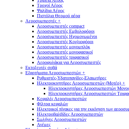
Τριβεία Αέρος
Τροχοί Αέρος
Ψαλίδια Αέρος
Πιστόλια Θερμού αέρα
Αεροσυμπιεστές
+
Αεροσυμπιεστές compact
Αεροσυμπιεστές Εμβολοφόροι
Αεροσυμπιεστές Ηχομονωμένοι
Αεροσυμπιεστές Κοχλιοφόροι
Αεροσυμπιεστές μονομπλόκ
Αεροσυμπιεστές μονοφασικοί
Αεροσυμπιεστές τριφασικοί
Αεροφυλάκια για Αεροσυμπιεστές
Εκτοξευτές σοβά
Εξαρτήματα Αεροσυμπιεστών
+
Ρυθμιστές-Υδατοπαγίδες-Ελαιωτήρες
Ηλεκτροκινητήρες Αεροσυμπιεστών (Μοτέρ)
+
Ηλεκτροκινητήρες Αεροσυμπιεστών Μονο
Ηλεκτροκινητήρες Αεροσυμπιεστών Τριφα
Κεφαλές Αεροσυμπιεστών
Φίλτρα κεφαλών
Ηλεκτρικοί πίνακες για την εκκίνηση των αεροσ
Ηλεκτροβαλβίδες Αεροσυμπιεστών
Σωλήνες Αεροσυμπιεστών
Ανέμες