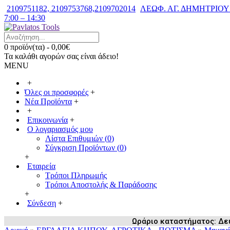
2109751182, 2109753768,2109702014
ΛΕΩΦ. ΑΓ. ΔΗΜΗΤΡΙΟΥ 7
7:00 – 14:30
0 προϊόν(τα) - 0,00€
Τα καλάθι αγορών σας είναι άδειο!
MENU
+
Όλες οι προσφορές
+
Νέα Προϊόντα
+
+
Επικοινωνία
+
Ο λογαριασμός μου
Λίστα Επιθυμιών (
0
)
Σύγκριση Προϊόντων (
0
)
+
Εταιρεία
Τρόποι Πληρωμής
Τρόποι Αποστολής & Παράδοσης
+
Σύνδεση
+
Ωράριο καταστήματος: Δευ /