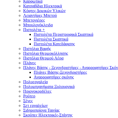
Καρφωτικά
Κατσαβίδια Ηλεκτρικά
Κόφτες Δομικών Υλικών
Λειαντήρες Μπετού
Μπετονιέρες
Μπουλονόκλειδα
Πιστολέτα
+
Πιστολέτα Περιστροφικά Σκαπτικά
Πιστολέτα Σκαπτικά
Πιστολέτα Κατεδάφισης
Πιστόλια Βαφής
Πιστόλια Θερμοκόλλησης
Πιστόλια Θερμού Αέρα
Πλάνες
Πλάνες Βάσης - Ξεχονδριστήρες - Αναρροφητήρες Σκόν
Πλάνες Βάσης-Ξεχονδριστήρες
Αναρροφητήρες σκόνης
Πολυεργαλεία
Πολυμηχανήματα Ξυλουργικά
Πριονοκορδέλες
Ρούτερ
Σέγες
Σετ εργαλείων
Σιδηροπρίονα Ταινίας
Σκούπες Ηλεκτρικές-Στάχτης