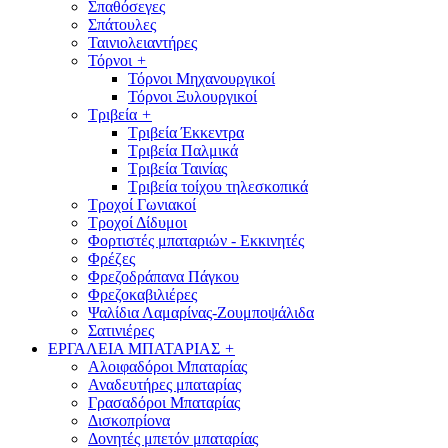
Σπαθόσεγες
Σπάτουλες
Ταινιολειαντήρες
Τόρνοι
+
Τόρνοι Μηχανουργικοί
Τόρνοι Ξυλουργικοί
Τριβεία
+
Τριβεία Έκκεντρα
Τριβεία Παλμικά
Τριβεία Ταινίας
Τριβεία τοίχου τηλεσκοπικά
Τροχοί Γωνιακοί
Τροχοί Δίδυμοι
Φορτιστές μπαταριών - Εκκινητές
Φρέζες
Φρεζοδράπανα Πάγκου
Φρεζοκαβιλιέρες
Ψαλίδια Λαμαρίνας-Ζουμποψάλιδα
Σατινιέρες
ΕΡΓΑΛΕΙΑ ΜΠΑΤΑΡΙΑΣ
+
Αλοιφαδόροι Μπαταρίας
Αναδευτήρες μπαταρίας
Γρασαδόροι Μπαταρίας
Δισκοπρίονα
Δονητές μπετόν μπαταρίας