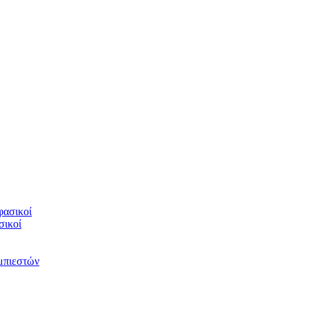
φασικοί
σικοί
υμπιεστών