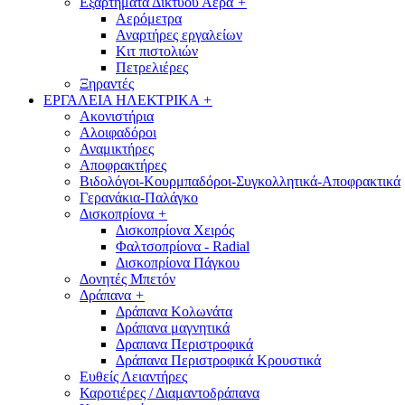
Εξαρτήματα Δικτύου Αέρα
+
Αερόμετρα
Αναρτήρες εργαλείων
Κιτ πιστολιών
Πετρελιέρες
Ξηραντές
ΕΡΓΑΛΕΙΑ ΗΛΕΚΤΡΙΚΑ
+
Ακονιστήρια
Αλοιφαδόροι
Αναμικτήρες
Αποφρακτήρες
Βιδολόγοι-Κουρμπαδόροι-Συγκολλητικά-Αποφρακτικά
Γερανάκια-Παλάγκο
Δισκοπρίονα
+
Δισκοπρίονα Χειρός
Φαλτσοπρίονα - Radial
Δισκοπρίονα Πάγκου
Δονητές Μπετόν
Δράπανα
+
Δράπανα Κολωνάτα
Δράπανα μαγνητικά
Δραπανα Περιστροφικά
Δράπανα Περιστροφικά Κρουστικά
Ευθείς Λειαντήρες
Καροτιέρες / Διαμαντοδράπανα