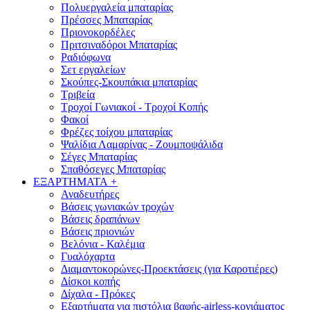
Πολυεργαλεία μπαταρίας
Πρέσσες Μπαταρίας
Πριονοκορδέλες
Πριτσιναδόροι Μπαταρίας
Ραδιόφωνα
Σετ εργαλείων
Σκούπες-Σκουπάκια μπαταρίας
Τριβεία
Τροχοί Γωνιακοί - Τροχοί Κοπής
Φακοί
Φρέζες τοίχου μπαταρίας
Ψαλίδια Λαμαρίνας - Ζουμποψάλιδα
Σέγες Μπαταρίας
Σπαθόσεγες Μπαταρίας
ΕΞΑΡΤΗΜΑΤΑ
+
Αναδευτήρες
Βάσεις γωνιακών τροχών
Βάσεις δραπάνων
Βάσεις πριονιών
Βελόνια - Καλέμια
Γυαλόχαρτα
Διαμαντοκορώνες-Προεκτάσεις (για Καροτιέρες)
Δίσκοι κοπής
Δίχαλα - Πρόκες
Εξαρτήματα για πιστόλια βαφής-airless-κονιάματος