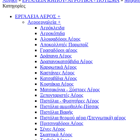
Αρχική
»
ΕΡΓΑΛΕΙΑ ΚΗΠΟΥ- ΑΓΡΟΤΙΚΑ - ΠΟΤΙΣΜΑ
»
Μηχανέ
Κατηγορίες
ΕΡΓΑΛΕΙΑ ΑΕΡΟΣ
+
Αεροεργαλεία
+
Αερόκλειδα
Αεροκόπιδα
Αλοιφαδόροι Αέρος
Αποκολλητές Παρμπρίζ
Γρασαδόροι αέρος
Δράπανα Αέρος
Δραπανοκατσάβιδα Αέρος
Καρφωτικά Αέρος
Καστάνιες Αέρος
Κατσαβίδια Αέρος
Κοφτάκια Αέρος
Ματσακόνια - Ξύστρες Αέρος
Ξεπονταριστές Αέρος
Πιστόλια - Φυσητήρες Αέρος
Πιστόλια αμμοβολής-Πίσσας
Πιστόλια Βαφής
Πιστόλια θερμού αέρα (Στεγνωτικά) αέρος
Πριτσιναδόροι Αέρος
Σέγες Αέρος
Σκαπτικά Αέρος