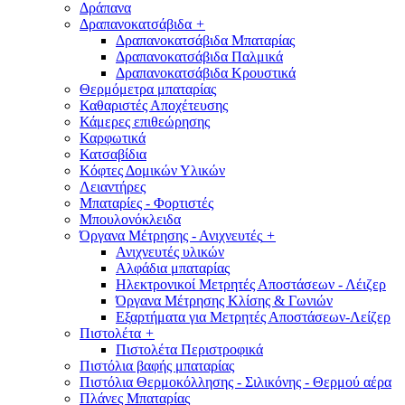
Δράπανα
Δραπανοκατσάβιδα
+
Δραπανοκατσάβιδα Μπαταρίας
Δραπανοκατσάβιδα Παλμικά
Δραπανοκατσάβιδα Κρουστικά
Θερμόμετρα μπαταρίας
Καθαριστές Αποχέτευσης
Κάμερες επιθεώρησης
Καρφωτικά
Κατσαβίδια
Κόφτες Δομικών Υλικών
Λειαντήρες
Μπαταρίες - Φορτιστές
Μπουλονόκλειδα
Όργανα Μέτρησης - Ανιχνευτές
+
Ανιχνευτές υλικών
Αλφάδια μπαταρίας
Ηλεκτρονικοί Μετρητές Αποστάσεων - Λέιζερ
Όργανα Μέτρησης Κλίσης & Γωνιών
Εξαρτήματα για Μετρητές Αποστάσεων-Λείζερ
Πιστολέτα
+
Πιστολέτα Περιστροφικά
Πιστόλια βαφής μπαταρίας
Πιστόλια Θερμοκόλλησης - Σιλικόνης - Θερμού αέρα
Πλάνες Μπαταρίας