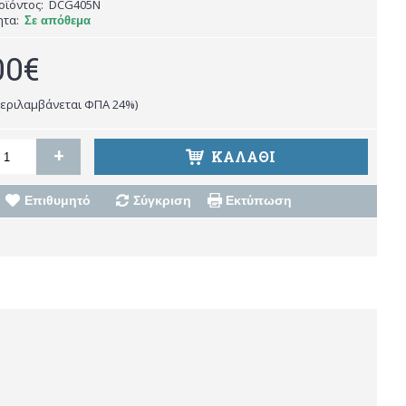
οϊόντος:
DCG405N
ητα:
Σε απόθεμα
00€
περιλαμβάνεται ΦΠΑ 24%)
+
ΚΑΛΆΘΙ
Επιθυμητό
Σύγκριση
Εκτύπωση