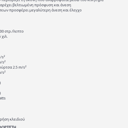
παρέχει βελτιωμένη πρόσφυση και άνεση
σεων προσφέρει μεγαλύτερη άνεση και έλεγχο
00 στρ./λεπτο
 χιλ.
/s²
m/s²
ούρτσα 2.5 m/s²
m/s²
)
)
tts
ρήση κλειδιού
ΦΟΡΤΙΣΤΗ