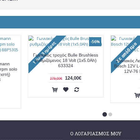
-56%
Γωνιακός τροχός Bulle Brushless
ρυθμιζόμενος 18 Volt (1x5.0Ah)
Γωνιακός Λ
rmann
633324
Bosch 12V L
rpm solo
12V-76
ιστή)
124,00€
279,00€
3
Ο ΛΟΓΑΡΙΑΣΜΌΣ ΜΟΥ