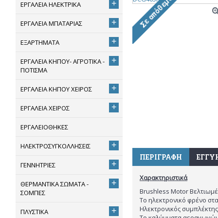
+
ΕΡΓΑΛΕΙΑ ΗΛΕΚΤΡΙΚΑ
+
ΕΡΓΑΛΕΙΑ ΜΠΑΤΑΡΙΑΣ
+
ΕΞΑΡΤΗΜΑΤΑ
+
ΕΡΓΑΛΕΙΑ ΚΗΠΟΥ- ΑΓΡΟΤΙΚΑ -
ΠΟΤΙΣΜΑ
+
ΕΡΓΑΛΕΙΑ ΚΗΠΟΥ ΧΕΙΡΟΣ
+
ΕΡΓΑΛΕΙΑ ΧΕΙΡΟΣ
ΕΡΓΑΛΕΙΟΘΗΚΕΣ
+
ΗΛΕΚΤΡΟΣΥΓΚΟΛΛΗΣΕΙΣ
ΠΕΡΙΓΡΑΦΉ
ΕΓΓΎ
+
ΓΕΝΝΗΤΡΙΕΣ
Χαρακτηριστικά
+
ΘΕΡΜΑΝΤΙΚΑ ΣΩΜΑΤΑ -
Brushless Motor Βελτιωμ
ΣΟΜΠΕΣ
Το ηλεκτρονικό φρένο στ
Ηλεκτρονικός συμπλέκτης
+
ΠΛΥΣΤΙΚΑ
Το καλύμματα αεραγωγών 