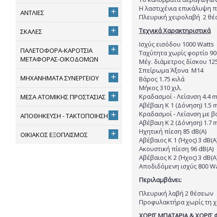
Η λαστιχένια επικάλυψη 
+
ΑΝΤΛΙΕΣ
Πλευρική χειρολαβή 2 θέ
+
Τεχνικά Χαρακτηριστικά
ΣΚΑΛΕΣ
Ισχύς εισόδου 1000 Watts
+
ΠΑΛΕΤΟΦΟΡΑ-ΚΑΡΟΤΣΙΑ
Ταχύτητα χωρίς φορτίο 90
ΜΕΤΑΦΟΡΑΣ-ΟΙΚΟΔΟΜΩΝ
Μέγ. διάμετρος δίσκου 125
Σπείρωμα Άξονα M14
+
ΜΗΧΑΝΗΜΑΤΑ ΣΥΝΕΡΓΕΙΟΥ
Βάρος 1.75 κιλά
Μήκος 310 χιλ.
+
Κραδασμοί - Λείανση 4.4 m
ΜΕΣΑ ΑΤΟΜΙΚΗΣ ΠΡΟΣΤΑΣΙΑΣ
Αβέβαιη K 1 (Δόνηση) 1.5 
Κραδασμοί - Λείανση με β
+
ΑΠΟΘΗΚΕΥΣΗ - ΤΑΚΤΟΠΟΙΗΣΗ
Αβέβαιη K 2 (Δόνηση) 1.7 
Ηχητική πίεση 85 dB(A)
+
ΟΙΚΙΑΚΟΣ ΕΞΟΠΛΙΣΜΟΣ
Αβέβαιος K 1 (Ήχος) 3 dB(A
Ακουστική πίεση 96 dB(A)
Αβέβαιος K 2 (Ήχος) 3 dB(A
Αποδιδόμενη ισχύς 800 Wa
Περιλαμβάνει:
Πλευρική λαβή 2 θέσεων
Προφυλακτήρα χωρίς τη χ
ΧΩΡΙΣ ΜΠΑΤΑΡΙΑ & ΧΩΡΙΣ 