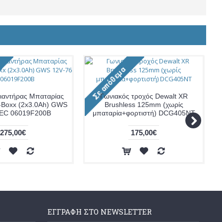
ειαντήρας Μπαταρίας
Γωνιακός τροχός Dewalt XR
-Boxx (2x3.0Ah) GWS
Brushless 125mm (χωρίς
 EC 06019F200B
μπαταρία+φορτιστή) DCG405NT
275,00€
175,00€
ΕΓΓΡΑΦΉ ΣΤΟ NEWSLETTER