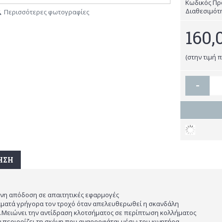
Κωδικός Πρ
Διαθεσιμότ
Περισσότερες φωτογραφίες
160,
(στην τιμή 
-
ΗΣΗ
ένη απόδοση σε απαιτητικές εφαρμογές
αματά γρήγορα τον τροχό όταν απελευθερωθεί η σκανδάλη
.Μειώνει την αντίδραση κλοτσήματος σε περίπτωση κολλήματος
περιορίζει τη σκόνη που αναρροφάται μέσω του κινητήρα