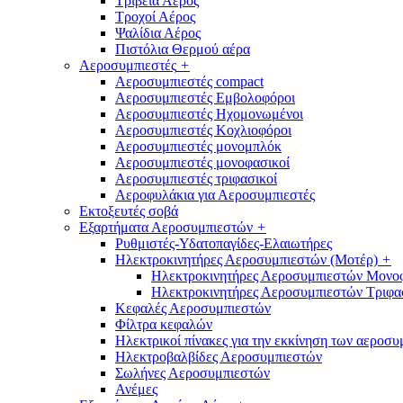
Τριβεία Αέρος
Τροχοί Αέρος
Ψαλίδια Αέρος
Πιστόλια Θερμού αέρα
Αεροσυμπιεστές
+
Αεροσυμπιεστές compact
Αεροσυμπιεστές Εμβολοφόροι
Αεροσυμπιεστές Ηχομονωμένοι
Αεροσυμπιεστές Κοχλιοφόροι
Αεροσυμπιεστές μονομπλόκ
Αεροσυμπιεστές μονοφασικοί
Αεροσυμπιεστές τριφασικοί
Αεροφυλάκια για Αεροσυμπιεστές
Εκτοξευτές σοβά
Εξαρτήματα Αεροσυμπιεστών
+
Ρυθμιστές-Υδατοπαγίδες-Ελαιωτήρες
Ηλεκτροκινητήρες Αεροσυμπιεστών (Μοτέρ)
+
Ηλεκτροκινητήρες Αεροσυμπιεστών Μονο
Ηλεκτροκινητήρες Αεροσυμπιεστών Τριφα
Κεφαλές Αεροσυμπιεστών
Φίλτρα κεφαλών
Ηλεκτρικοί πίνακες για την εκκίνηση των αεροσ
Ηλεκτροβαλβίδες Αεροσυμπιεστών
Σωλήνες Αεροσυμπιεστών
Ανέμες