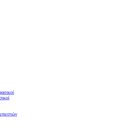
φασικοί
σικοί
υμπιεστών