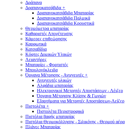
Δράπανα
Δραπανοκατσάβιδα
+
Δραπανοκατσάβιδα Μπαταρίας
Δραπανοκατσάβιδα Παλμικά
Δραπανοκατσάβιδα Κρουστικά
Θερμόμετρα μπαταρίας
Καθαριστές Αποχέτευσης
Κάμερες επιθεώρησης
Καρφωτικά
Κατσαβίδια
Κόφτες Δομικών Υλικών
Λειαντήρες
Μπαταρίες - Φορτιστές
Μπουλονόκλειδα
Όργανα Μέτρησης - Ανιχνευτές
+
Ανιχνευτές υλικών
Αλφάδια μπαταρίας
Ηλεκτρονικοί Μετρητές Αποστάσεων - Λέιζερ
Όργανα Μέτρησης Κλίσης & Γωνιών
Εξαρτήματα για Μετρητές Αποστάσεων-Λείζερ
Πιστολέτα
+
Πιστολέτα Περιστροφικά
Πιστόλια βαφής μπαταρίας
Πιστόλια Θερμοκόλλησης - Σιλικόνης - Θερμού αέρα
Πλάνες Μπαταρίας