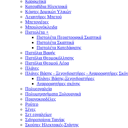
Καρφωτικά
Κατσαβίδια Ηλεκτρικά
Κόφτες Δομικών Υλικών
Λειαντήρες Μπετού
Μπετονιέρες
Μπουλονόκλειδα
Πιστολέτα
+
Πιστολέτα Περιστροφικά Σκαπτικά
Πιστολέτα Σκαπτικά
Πιστολέτα Κατεδάφισης
Πιστόλια Βαφής
Πιστόλια Θερμοκόλλησης
Πιστόλια Θερμού Αέρα
Πλάνες
Πλάνες Βάσης - Ξεχονδριστήρες - Αναρροφητήρες Σκόν
Πλάνες Βάσης-Ξεχονδριστήρες
Αναρροφητήρες σκόνης
Πολυεργαλεία
Πολυμηχανήματα Ξυλουργικά
Πριονοκορδέλες
Ρούτερ
Σέγες
Σετ εργαλείων
Σιδηροπρίονα Ταινίας
Σκούπες Ηλεκτρικές-Στάχτης