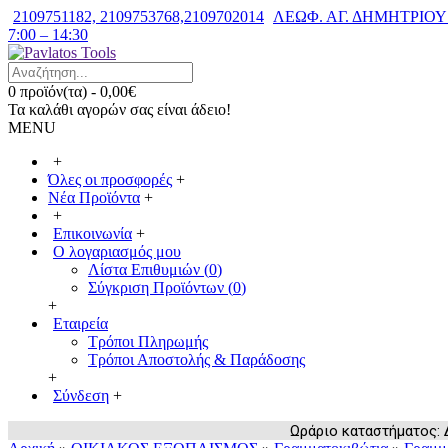
2109751182, 2109753768,2109702014
ΛΕΩΦ. ΑΓ. ΔΗΜΗΤΡΙΟΥ 7
7:00 – 14:30
0 προϊόν(τα) - 0,00€
Τα καλάθι αγορών σας είναι άδειο!
MENU
+
Όλες οι προσφορές
+
Νέα Προϊόντα
+
+
Επικοινωνία
+
Ο λογαριασμός μου
Λίστα Επιθυμιών (
0
)
Σύγκριση Προϊόντων (
0
)
+
Εταιρεία
Τρόποι Πληρωμής
Τρόποι Αποστολής & Παράδοσης
+
Σύνδεση
+
Ωράριο καταστήματος: Δευ