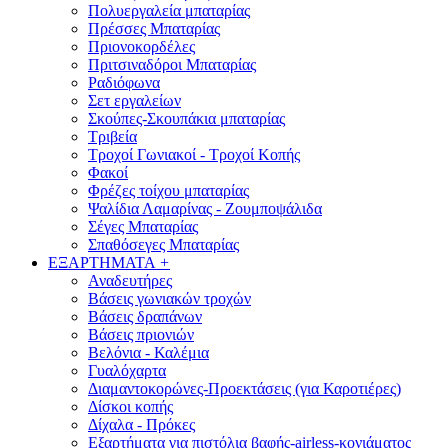
Πολυεργαλεία μπαταρίας
Πρέσσες Μπαταρίας
Πριονοκορδέλες
Πριτσιναδόροι Μπαταρίας
Ραδιόφωνα
Σετ εργαλείων
Σκούπες-Σκουπάκια μπαταρίας
Τριβεία
Τροχοί Γωνιακοί - Τροχοί Κοπής
Φακοί
Φρέζες τοίχου μπαταρίας
Ψαλίδια Λαμαρίνας - Ζουμποψάλιδα
Σέγες Μπαταρίας
Σπαθόσεγες Μπαταρίας
ΕΞΑΡΤΗΜΑΤΑ
+
Αναδευτήρες
Βάσεις γωνιακών τροχών
Βάσεις δραπάνων
Βάσεις πριονιών
Βελόνια - Καλέμια
Γυαλόχαρτα
Διαμαντοκορώνες-Προεκτάσεις (για Καροτιέρες)
Δίσκοι κοπής
Δίχαλα - Πρόκες
Εξαρτήματα για πιστόλια βαφής-airless-κονιάματος