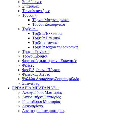
Σπαθόσεγες
Σπάτουλες
Ταινιολειαντήρες
Τόρνοι
+
Τόρνοι Μηχανουργικοί
Τόρνοι Ξυλουργικοί
Τριβεία
+
Τριβεία Έκκεντρα
Τριβεία Παλμικά
Τριβεία Ταινίας
Τριβεία τοίχου τηλεσκοπικά
Τροχοί Γωνιακοί
Τροχοί Δίδυμοι
Φορτιστές μπαταριών - Εκκινητές
Φρέζες
Φρεζοδράπανα Πάγκου
Φρεζοκαβιλιέρες
Ψαλίδια Λαμαρίνας-Ζουμποψάλιδα
Σατινιέρες
ΕΡΓΑΛΕΙΑ ΜΠΑΤΑΡΙΑΣ
+
Αλοιφαδόροι Μπαταρίας
Αναδευτήρες μπαταρίας
Γρασαδόροι Μπαταρίας
Δισκοπρίονα
Δονητές μπετόν μπαταρίας