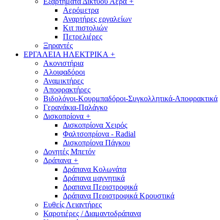
Εξαρτήματα Δικτύου Αέρα
+
Αερόμετρα
Αναρτήρες εργαλείων
Κιτ πιστολιών
Πετρελιέρες
Ξηραντές
ΕΡΓΑΛΕΙΑ ΗΛΕΚΤΡΙΚΑ
+
Ακονιστήρια
Αλοιφαδόροι
Αναμικτήρες
Αποφρακτήρες
Βιδολόγοι-Κουρμπαδόροι-Συγκολλητικά-Αποφρακτικά
Γερανάκια-Παλάγκο
Δισκοπρίονα
+
Δισκοπρίονα Χειρός
Φαλτσοπρίονα - Radial
Δισκοπρίονα Πάγκου
Δονητές Μπετόν
Δράπανα
+
Δράπανα Κολωνάτα
Δράπανα μαγνητικά
Δραπανα Περιστροφικά
Δράπανα Περιστροφικά Κρουστικά
Ευθείς Λειαντήρες
Καροτιέρες / Διαμαντοδράπανα