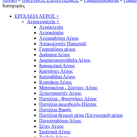
Αρχική
»
ΟΙΚΙΑΚΟΣ ΕΞΟΠΛΙΣΜΟΣ
»
Γραμματοκιβώτια
»
Γραμμ
Κατηγορίες
ΕΡΓΑΛΕΙΑ ΑΕΡΟΣ
+
Αεροεργαλεία
+
Αερόκλειδα
Αεροκόπιδα
Αλοιφαδόροι Αέρος
Αποκολλητές Παρμπρίζ
Γρασαδόροι αέρος
Δράπανα Αέρος
Δραπανοκατσάβιδα Αέρος
Καρφωτικά Αέρος
Καστάνιες Αέρος
Κατσαβίδια Αέρος
Κοφτάκια Αέρος
Ματσακόνια - Ξύστρες Αέρος
Ξεπονταριστές Αέρος
Πιστόλια - Φυσητήρες Αέρος
Πιστόλια αμμοβολής-Πίσσας
Πιστόλια Βαφής
Πιστόλια θερμού αέρα (Στεγνωτικά) αέρος
Πριτσιναδόροι Αέρος
Σέγες Αέρος
Σκαπτικά Αέρος