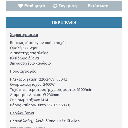
Επιθυμητό
Σύγκριση
Εκτύπωση
ΠΕΡΙΓΡΑΦΗ
Χαρακτηριστικά
Βαρέως τύπου γωνιακός τροχός
Ομαλή εκκίνηση
Διακόπτης ασφαλείας
Κλείδωμα άξονα
3m λαστιχένιο καλώδιο
Προδιαγραφές
Ηλεκτρική τάση: 220-240V~, 50Hz
Ονομαστική ισχύς: 2400W
Ταχύτητα περιστροφής χωρίς φορτίο: 6500/min
Διάμετρος δίσκου: Ø 230mm
Σπείρωμα άξονα: Μ14
Βάρος καθαρό/μικτό :7,28 / 7,68 kg
Περιλαμβάνει
Πλαϊνή λαβή, Κλειδί δίσκου, Κλειδί Allen