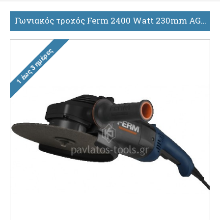
Γωνιακός τροχός Ferm 2400 Watt 230mm AGM1077P