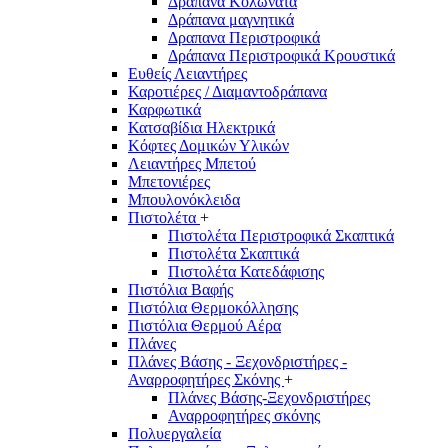
Δράπανα Κολωνάτα
Δράπανα μαγνητικά
Δραπανα Περιστροφικά
Δράπανα Περιστροφικά Κρουστικά
Ευθείς Λειαντήρες
Καροτιέρες / Διαμαντοδράπανα
Καρφωτικά
Κατσαβίδια Ηλεκτρικά
Κόφτες Δομικών Υλικών
Λειαντήρες Μπετού
Μπετονιέρες
Μπουλονόκλειδα
Πιστολέτα
+
Πιστολέτα Περιστροφικά Σκαπτικά
Πιστολέτα Σκαπτικά
Πιστολέτα Κατεδάφισης
Πιστόλια Βαφής
Πιστόλια Θερμοκόλλησης
Πιστόλια Θερμού Αέρα
Πλάνες
Πλάνες Βάσης - Ξεχονδριστήρες -
Αναρροφητήρες Σκόνης
+
Πλάνες Βάσης-Ξεχονδριστήρες
Αναρροφητήρες σκόνης
Πολυεργαλεία