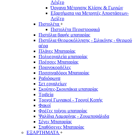
Λέιζερ
Όργανα Μέτρησης Κλίσης & Γωνιών
Εξαρτήματα για Μετρητές Αποστάσεων-
Λείζερ
Πιστολέτα
+
Πιστολέτα Περιστροφικά
Πιστόλια βαφής μπαταρίας
Πιστόλια Θερμοκόλλησης - Σιλικόνης - Θερμού
αέρα
Πλάνες Μπαταρίας
Πολυεργαλεία μπαταρίας
Πρέσσες Μπαταρίας
Πριονοκορδέλες
Πριτσιναδόροι Μπαταρίας
Ραδιόφωνα
Σετ εργαλείων
Σκούπες-Σκουπάκια μπαταρίας
Τριβεία
Τροχοί Γωνιακοί - Τροχοί Κοπής
Φακοί
Φρέζες τοίχου μπαταρίας
Ψαλίδια Λαμαρίνας - Ζουμποψάλιδα
Σέγες Μπαταρίας
Σπαθόσεγες Μπαταρίας
ΕΞΑΡΤΗΜΑΤΑ
+