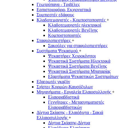
Γεωτρύπανα - Τριβέλες
Ερπιστριοφόρα- Εκχιονιστικά
Συμπιεστές εδάφους
Κλαδοτεμαχιστές - Κομποστοποιητές
+
Κλαδοτεμαχιστές ηλεκτρικοί
Κλαδοτεμαχιστές Βενζίνης
Κομποστοποιητές
Σταφυλοπιεστήρες
+
Σακούλες για σταφυλοπιεστήρες
Συστήματα Ψεκασμού
+
Ψεκαστήρες Χειροκίνητοι
Ψεκαστικά Συστήματα Ηλεκτρικά
Ψεκαστικά Συστήματα Βενζίνης
Ψεκαστικά Συστήματα Μπαταρίας
Εξαρτήματα Ψεκαστικών Συστημάτων
Εξαερωτές γκαζόν
Σχίστες Κορμών-Καυσόξυλων
Μηχανήματα - Εργαλεία Ελαιοσυλλογής
+
Ελαιοραβδιστικά
Γεννήτριες - Μετασχηματιστές
Ελαιοραβδιστικών
Δίχτυα Σκίασης - Ελαιόδιχτα - Σακιά
Ελλαιοσυλλογής
+
Δίχτυα Σκίασης-Δίχτυα
Ελαιόδιχτα-Ελαιόπανα