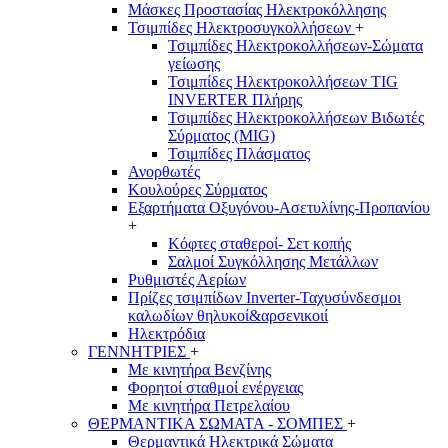
Μάσκες Προστασίας Ηλεκτροκόλλησης
Τσιμπίδες Ηλεκτροσυγκολλήσεων
+
Τσιμπίδες Ηλεκτροκολλήσεων-Σώματα
γείωσης
Τσιμπίδες Ηλεκτροκολλήσεων TIG
INVERTER Πλήρης
Τσιμπίδες Ηλεκτροκολλήσεων Βιδωτές
Σύρματος (MIG)
Τσιμπίδες Πλάσματος
Ανορθωτές
Κουλούρες Σύρματος
Εξαρτήματα Οξυγόνου-Ασετυλίνης-Προπανίου
+
Κόφτες σταθεροί- Σετ κοπής
Σαλμοί Συγκόλλησης Μετάλλων
Ρυθμιστές Αερίων
Πρίζες τσιμπίδων Inverter-Ταχυσύνδεσμοι
καλωδίων θηλυκοί&αρσενικοιί
Ηλεκτρόδια
ΓΕΝΝΗΤΡΙΕΣ
+
Με κινητήρα Βενζίνης
Φορητοί σταθμοί ενέργειας
Με κινητήρα Πετρελαίου
ΘΕΡΜΑΝΤΙΚΑ ΣΩΜΑΤΑ - ΣΟΜΠΕΣ
+
Θερμαντικά Ηλεκτρικά Σώματα