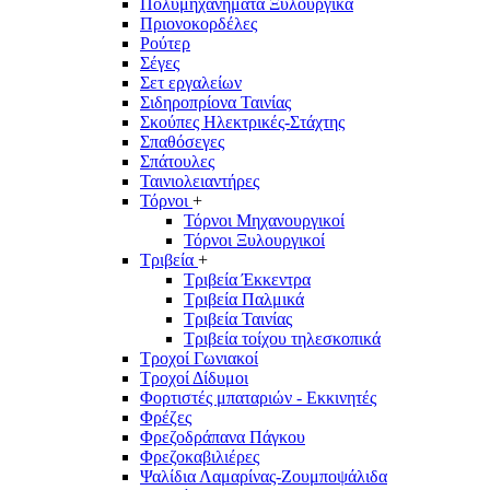
Πολυμηχανήματα Ξυλουργικά
Πριονοκορδέλες
Ρούτερ
Σέγες
Σετ εργαλείων
Σιδηροπρίονα Ταινίας
Σκούπες Ηλεκτρικές-Στάχτης
Σπαθόσεγες
Σπάτουλες
Ταινιολειαντήρες
Τόρνοι
+
Τόρνοι Μηχανουργικοί
Τόρνοι Ξυλουργικοί
Τριβεία
+
Τριβεία Έκκεντρα
Τριβεία Παλμικά
Τριβεία Ταινίας
Τριβεία τοίχου τηλεσκοπικά
Τροχοί Γωνιακοί
Τροχοί Δίδυμοι
Φορτιστές μπαταριών - Εκκινητές
Φρέζες
Φρεζοδράπανα Πάγκου
Φρεζοκαβιλιέρες
Ψαλίδια Λαμαρίνας-Ζουμποψάλιδα