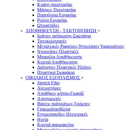
Κράνη προστασίας
Μάσκες Προστασίας
Παπούτσια Εργασίας
Ρούχα Εργασίας
Ωτοασπίδες
ΑΠΟΘΗΚΕΥΣΗ - ΤΑΚΤΟΠΟΙΗΣΗ
+
Ιμάντες ανύψωσης-Σαμπάνια
Τσερκομηχανές
Μεταλλικές Ραφιέρες-Ντουλάπες Υφασμάτινες
Ντουλάπες Πλαστικές
Μπαούλα Αποθήκευσης
Κουτιά Αποθήκευσης
Διάτρητες Πλαστικές Πλάτες
Πλαστικά Σκαφάκια
ΟΙΚΙΑΚΟΣ ΕΞΟΠΛΙΣΜΟΣ
+
Stretch Film
Ανεμιστήρες
Αποθήκες κήπου-Γκαράζ
Αποχυμωτές
Βάσεις ποδηλάτων-Τρόμπες
Γραμματοκιβώτια
Εντομοπαγίδες Ηλεκτρικές
Ηχεία
Κουτιά φαρμακείου
Μπαγκαζιέρες οροφής αυτοκινήτου