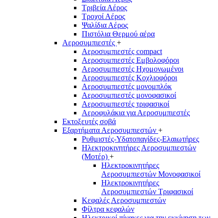
Τριβεία Αέρος
Τροχοί Αέρος
Ψαλίδια Αέρος
Πιστόλια Θερμού αέρα
Αεροσυμπιεστές
+
Αεροσυμπιεστές compact
Αεροσυμπιεστές Εμβολοφόροι
Αεροσυμπιεστές Ηχομονωμένοι
Αεροσυμπιεστές Κοχλιοφόροι
Αεροσυμπιεστές μονομπλόκ
Αεροσυμπιεστές μονοφασικοί
Αεροσυμπιεστές τριφασικοί
Αεροφυλάκια για Αεροσυμπιεστές
Εκτοξευτές σοβά
Εξαρτήματα Αεροσυμπιεστών
+
Ρυθμιστές-Υδατοπαγίδες-Ελαιωτήρες
Ηλεκτροκινητήρες Αεροσυμπιεστών
(Μοτέρ)
+
Ηλεκτροκινητήρες
Αεροσυμπιεστών Μονοφασικοί
Ηλεκτροκινητήρες
Αεροσυμπιεστών Τριφασικοί
Κεφαλές Αεροσυμπιεστών
Φίλτρα κεφαλών
Ηλεκτρικοί πίνακες για την εκκίνηση των