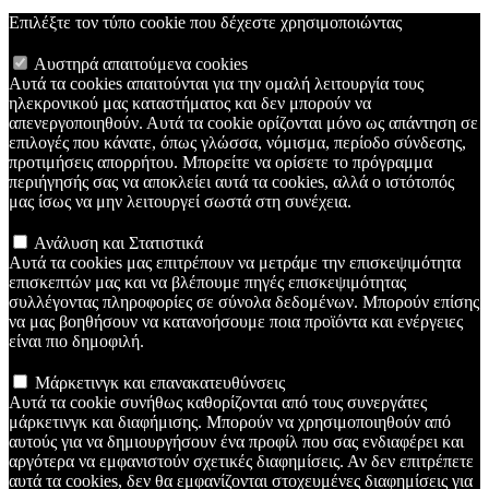
Επιλέξτε τον τύπο cookie που δέχεστε χρησιμοποιώντας
Αυστηρά απαιτούμενα cookies
Αυτά τα cookies απαιτούνται για την ομαλή λειτουργία τους
ηλεκρονικού μας καταστήματος και δεν μπορούν να
απενεργοποιηθούν. Αυτά τα cookie ορίζονται μόνο ως απάντηση σε
επιλογές που κάνατε, όπως γλώσσα, νόμισμα, περίοδο σύνδεσης,
προτιμήσεις απορρήτου. Μπορείτε να ορίσετε το πρόγραμμα
περιήγησής σας να αποκλείει αυτά τα cookies, αλλά ο ιστότοπός
μας ίσως να μην λειτουργεί σωστά στη συνέχεια.
Ανάλυση και Στατιστικά
Αυτά τα cookies μας επιτρέπουν να μετράμε την επισκεψιμότητα
επισκεπτών μας και να βλέπουμε πηγές επισκεψιμότητας
συλλέγοντας πληροφορίες σε σύνολα δεδομένων. Μπορούν επίσης
να μας βοηθήσουν να κατανοήσουμε ποια προϊόντα και ενέργειες
είναι πιο δημοφιλή.
Μάρκετινγκ και επανακατευθύνσεις
Αυτά τα cookie συνήθως καθορίζονται από τους συνεργάτες
μάρκετινγκ και διαφήμισης. Μπορούν να χρησιμοποιηθούν από
αυτούς για να δημιουργήσουν ένα προφίλ που σας ενδιαφέρει και
αργότερα να εμφανιστούν σχετικές διαφημίσεις. Αν δεν επιτρέπετε
αυτά τα cookies, δεν θα εμφανίζονται στοχευμένες διαφημίσεις για