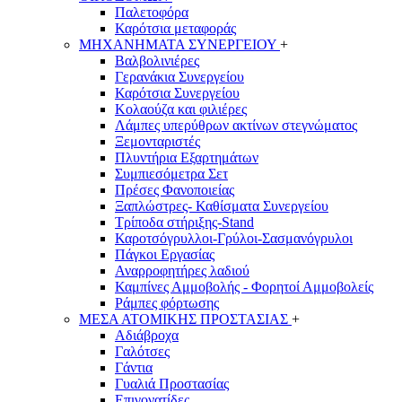
Παλετοφόρα
Καρότσια μεταφοράς
ΜΗΧΑΝΗΜΑΤΑ ΣΥΝΕΡΓΕΙΟΥ
+
Βαλβολινιέρες
Γερανάκια Συνεργείου
Καρότσια Συνεργείου
Κολαούζα και φιλιέρες
Λάμπες υπερύθρων ακτίνων στεγνώματος
Ξεμονταριστές
Πλυντήρια Εξαρτημάτων
Συμπιεσόμετρα Σετ
Πρέσες Φανοποιείας
Ξαπλώστρες- Καθίσματα Συνεργείου
Τρίποδα στήριξης-Stand
Καροτσόγρυλλοι-Γρύλοι-Σασμανόγρυλοι
Πάγκοι Εργασίας
Αναρροφητήρες λαδιού
Καμπίνες Αμμοβολής - Φορητοί Αμμοβολείς
Ράμπες φόρτωσης
ΜΕΣΑ ΑΤΟΜΙΚΗΣ ΠΡΟΣΤΑΣΙΑΣ
+
Αδιάβροχα
Γαλότσες
Γάντια
Γυαλιά Προστασίας
Επιγονατίδες