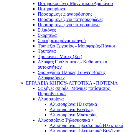
Ποτηροκορώνες Μαγνητικού Δραπάνου
Ποτηροπρίονα
Προσαρμογείς αναρρόφησης
Προσαρμογείς για ποτηροκορώνες
Προσαρμογείς για ποτηροπρίονα
Σιλικόνες
Σκαρπέλα
Συστήματα ράγας οδηγού
Τραπέζια Εργασίας - Μεταφοράς-Πάγκοι
Τρυπάνια
Τρυπάνια - Μύτες (Σετ)
Αλοιφές Γυαλίσματος - Καθαριστικά
αυτοκινήτων
Σφουγγάρια-Πλάκες-Γούνες-Βάσεις
Αλοιφαδόρων
ΕΡΓΑΛΕΙΑ ΚΗΠΟΥ- ΑΓΡΟΤΙΚΑ - ΠΟΤΙΣΜΑ
+
Σωλήνες σπιράλ- Μάνικες ποτίσματος-
Πυροσβεστικές
Αλυσοπρίονα
+
Αλυσοπρίονα Ηλεκτρικά
Αλυσοπρίονα Βενζίνης
Αλυσοπρίονα Μπαταρίας
Αλυσοπρίονα Τηλεσκοπικά
+
Αλυσοπρίονα Τηλεσκοπικά Ηλεκτρικά
Αλυσοπρίονα Τηλεσκοπικά Βενζίνης