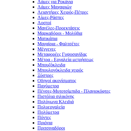
Λάμες για Ροκάνια
Λάμες Μαχαιριών
Λειαντήρες Χειρός-Πέτρες
Λίμες-Ράσπες
Λοστοί
Μανέλες-Προεκτάσεις
Μαρκαδόροι - Μολύβια
Ματικάπια
Μαχαίρια - Φαλτσέτες
Μέγγενες
Μεταφορέες Γυψοσανίδας
Μέτρα - Εργαλεία μετρήσεως
Μπουζόκλειδα
Μπουλονόκλειδα χειρός
Ξύστρες
Οδηγοί ακονίσματος
Παχύμετρα
Πένσες-Μυτοτσίμπιδα - Πλαγιοκόφτες
Πιστόλια σιλικόνης
Πολύγωνα Κλειδιά
Πολυεργαλεία
Πολύμετρα
Πόντες
Πριόνια
Πριτσιναδόροι