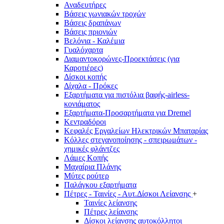
Αναδευτήρες
Βάσεις γωνιακών τροχών
Βάσεις δραπάνων
Βάσεις πριονιών
Βελόνια - Καλέμια
Γυαλόχαρτα
Διαμαντοκορώνες-Προεκτάσεις (για
Καροτιέρες)
Δίσκοι κοπής
Δίχαλα - Πρόκες
Εξαρτήματα για πιστόλια βαφής-airless-
κονιάματος
Εξαρτήματα-Προσαρτήματα για Dremel
Κεντραδόροι
Κεφαλές Εργαλείων Ηλεκτρικών Μπαταρίας
Κόλλες στεγανοποίησης - σπειρωμάτων -
χημικές φλάντζες
Λάμες Κοπής
Μαχαίρια Πλάνης
Μύτες ρούτερ
Παλάγκου εξαρτήματα
Πέτρες - Ταινίες - Αυτ.Δίσκοι Λείανσης
+
Ταινίες λείανσης
Πέτρες λείανσης
Δίσκοι λείανσης αυτοκόλλητοι