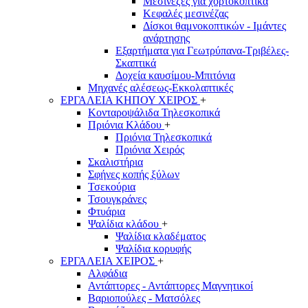
Μεσινέζες για χορτοκοπτικά
Κεφαλές μεσινέζας
Δίσκοι θαμνοκοπτικών - Ιμάντες
ανάρτησης
Εξαρτήματα για Γεωτρύπανα-Τριβέλες-
Σκαπτικά
Δοχεία καυσίμου-Μπιτόνια
Μηχανές αλέσεως-Εκκολαπτικές
ΕΡΓΑΛΕΙΑ ΚΗΠΟΥ ΧΕΙΡΟΣ
+
Κονταροψάλιδα Τηλεσκοπικά
Πριόνια Κλάδου
+
Πριόνια Τηλεσκοπικά
Πριόνια Χειρός
Σκαλιστήρια
Σφήνες κοπής ξύλων
Τσεκούρια
Τσουγκράνες
Φτυάρια
Ψαλίδια κλάδου
+
Ψαλίδια κλαδέματος
Ψαλίδια κορυφής
ΕΡΓΑΛΕΙΑ ΧΕΙΡΟΣ
+
Αλφάδια
Αντάπτορες - Αντάπτορες Μαγνητικοί
Βαριοπούλες - Ματσόλες