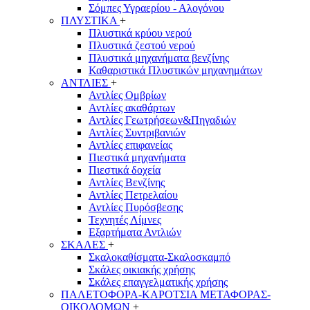
Σόμπες Υγραερίου - Αλογόνου
ΠΛΥΣΤΙΚΑ
+
Πλυστικά κρύου νερού
Πλυστικά ζεστού νερού
Πλυστικά μηχανήματα βενζίνης
Καθαριστικά Πλυστικών μηχανημάτων
ΑΝΤΛΙΕΣ
+
Αντλίες Ομβρίων
Αντλίες ακαθάρτων
Αντλίες Γεωτρήσεων&Πηγαδιών
Αντλίες Συντριβανιών
Αντλίες επιφανείας
Πιεστικά μηχανήματα
Πιεστικά δοχεία
Αντλίες Βενζίνης
Αντλίες Πετρελαίου
Αντλίες Πυρόσβεσης
Τεχνητές Λίμνες
Εξαρτήματα Αντλιών
ΣΚΑΛΕΣ
+
Σκαλοκαθίσματα-Σκαλοσκαμπό
Σκάλες οικιακής χρήσης
Σκάλες επαγγελματικής χρήσης
ΠΑΛΕΤΟΦΟΡΑ-ΚΑΡΟΤΣΙΑ ΜΕΤΑΦΟΡΑΣ-
ΟΙΚΟΔΟΜΩΝ
+