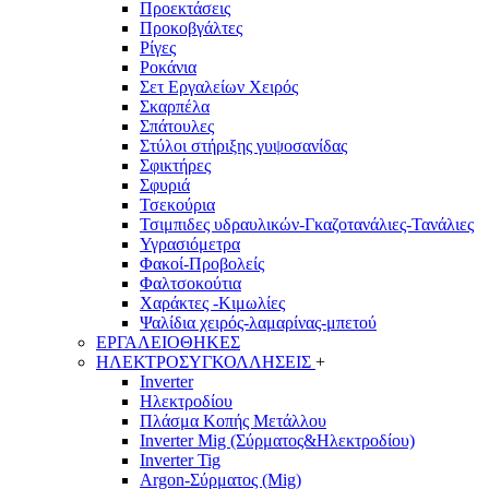
Προεκτάσεις
Προκοβγάλτες
Ρίγες
Ροκάνια
Σετ Εργαλείων Χειρός
Σκαρπέλα
Σπάτουλες
Στύλοι στήριξης γυψοσανίδας
Σφικτήρες
Σφυριά
Τσεκούρια
Τσιμπιδες υδραυλικών-Γκαζοτανάλιες-Τανάλιες
Υγρασιόμετρα
Φακοί-Προβολείς
Φαλτσοκούτια
Χαράκτες -Κιμωλίες
Ψαλίδια χειρός-λαμαρίνας-μπετού
ΕΡΓΑΛΕΙΟΘΗΚΕΣ
ΗΛΕΚΤΡΟΣΥΓΚΟΛΛΗΣΕΙΣ
+
Inverter
Ηλεκτροδίου
Πλάσμα Κοπής Μετάλλου
Inverter Mig (Σύρματος&Ηλεκτροδίου)
Inverter Tig
Argon-Σύρματος (Mig)