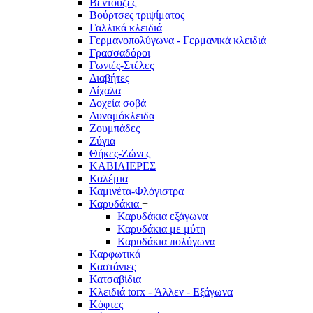
Βεντούζες
Βούρτσες τριψίματος
Γαλλικά κλειδιά
Γερμανοπολύγωνα - Γερμανικά κλειδιά
Γρασσαδόροι
Γωνιές-Στέλες
Διαβήτες
Δίχαλα
Δοχεία σοβά
Δυναμόκλειδα
Ζουμπάδες
Ζύγια
Θήκες-Ζώνες
ΚΑΒΙΛΙΕΡΕΣ
Καλέμια
Καμινέτα-Φλόγιστρα
Καρυδάκια
+
Καρυδάκια εξάγωνα
Καρυδάκια με μύτη
Καρυδάκια πολύγωνα
Καρφωτικά
Καστάνιες
Κατσαβίδια
Κλειδιά torx - Άλλεν - Εξάγωνα
Κόφτες