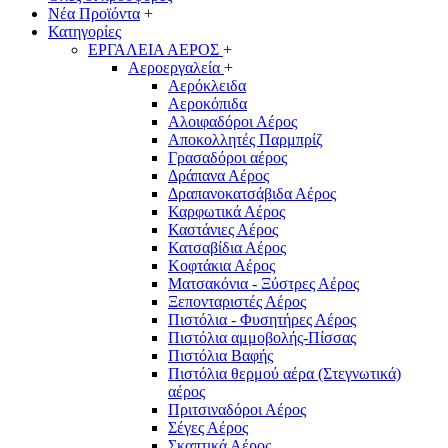
Νέα Προϊόντα
+
Κατηγορίες
ΕΡΓΑΛΕΙΑ ΑΕΡΟΣ
+
Αεροεργαλεία
+
Αερόκλειδα
Αεροκόπιδα
Αλοιφαδόροι Αέρος
Αποκολλητές Παρμπρίζ
Γρασαδόροι αέρος
Δράπανα Αέρος
Δραπανοκατσάβιδα Αέρος
Καρφωτικά Αέρος
Καστάνιες Αέρος
Κατσαβίδια Αέρος
Κοφτάκια Αέρος
Ματσακόνια - Ξύστρες Αέρος
Ξεπονταριστές Αέρος
Πιστόλια - Φυσητήρες Αέρος
Πιστόλια αμμοβολής-Πίσσας
Πιστόλια Βαφής
Πιστόλια θερμού αέρα (Στεγνωτικά)
αέρος
Πριτσιναδόροι Αέρος
Σέγες Αέρος
Σκαπτικά Αέρος