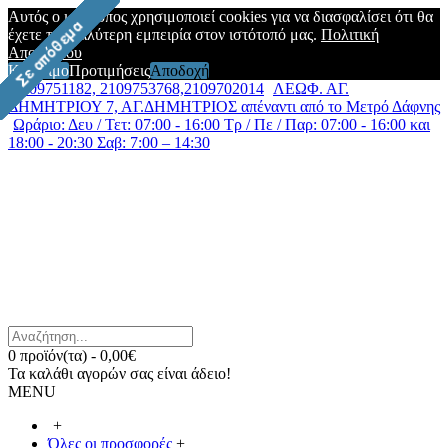
Αυτός ο ιστότοπος χρησιμοποιεί cookies για να διασφαλίσει ότι θα
έχετε την καλύτερη εμπειρία στον ιστότοπό μας.
Πολιτική
Απορρήτου
Κλείσιμο
Προτιμήσεις
Αποδοχή
2109751182, 2109753768,2109702014
ΛΕΩΦ. ΑΓ.
ΔΗΜΗΤΡΙΟΥ 7, ΑΓ.ΔΗΜΗΤΡΙΟΣ απέναντι από το Μετρό Δάφνης
Ωράριο: Δευ / Τετ: 07:00 - 16:00 Τρ / Πε / Παρ: 07:00 - 16:00 και
18:00 - 20:30 Σαβ: 7:00 – 14:30
0 προϊόν(τα) - 0,00€
Τα καλάθι αγορών σας είναι άδειο!
MENU
+
Όλες οι προσφορές
+