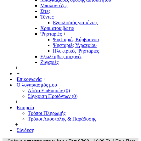
Μπαλαντέζες
Σίτες
Τέντες
+
Εξοπλισμός για τέντες
Χρηματοκιβώτια
Ψησταριές
+
Ψησταριές Κάρβουνου
Ψησταριές Υγραερίου
Ηλεκτρικές Ψησταριές
Εξωλέμβιες μηχανές
Ζυγαριές
+
+
Επικοινωνία
+
Ο λογαριασμός μου
Λίστα Επιθυμιών (
0
)
Σύγκριση Προϊόντων (
0
)
+
Εταιρεία
Τρόποι Πληρωμής
Τρόποι Αποστολής & Παράδοσης
+
Σύνδεση
+