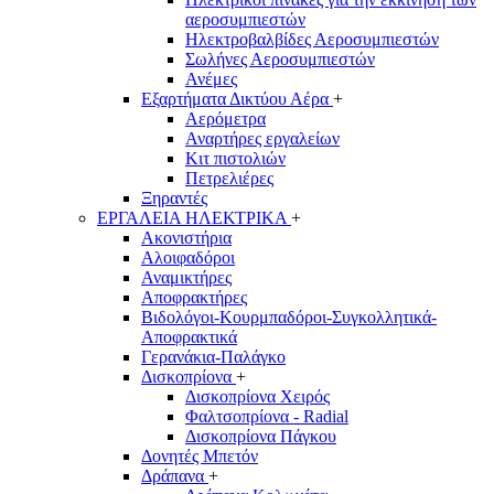
αεροσυμπιεστών
Ηλεκτροβαλβίδες Αεροσυμπιεστών
Σωλήνες Αεροσυμπιεστών
Ανέμες
Εξαρτήματα Δικτύου Αέρα
+
Αερόμετρα
Αναρτήρες εργαλείων
Κιτ πιστολιών
Πετρελιέρες
Ξηραντές
ΕΡΓΑΛΕΙΑ ΗΛΕΚΤΡΙΚΑ
+
Ακονιστήρια
Αλοιφαδόροι
Αναμικτήρες
Αποφρακτήρες
Βιδολόγοι-Κουρμπαδόροι-Συγκολλητικά-
Αποφρακτικά
Γερανάκια-Παλάγκο
Δισκοπρίονα
+
Δισκοπρίονα Χειρός
Φαλτσοπρίονα - Radial
Δισκοπρίονα Πάγκου
Δονητές Μπετόν
Δράπανα
+