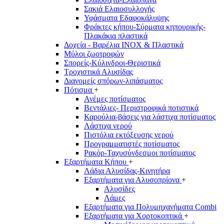
Σακιά Ελαιοσυλλογής
Υφάσματα Εδαφοκάλυψης
Φράκτες κήπου-Σύρματα κηπουρικής-
Πλακάκια πλαστικά
Δοχεία - Βαρέλια INOX & Πλαστικά
Μύλοι ζωοτροφών
Σπορείς-Κύλινδροι-Θεριστικά
Τροχιστικά Αλυσίδας
Διανομείς σπόρων-λιπάσματος
Πότισμα
+
Ανέμες ποτίσματος
Βεντάλιες- Περιστροφικά ποτιστικά
Καρούλια-βάσεις για λάστιχα ποτίσματος
Λάστιχα νερού
Πιστόλια εκτόξευσης νερού
Προγραμματιστές ποτίσματος
Ρακόρ-Ταχυσύνδεσμοι ποτίσματος
Εξαρτήματα Κήπου
+
Λάδια Αλυσίδας-Κινητήρα
Εξαρτήματα για Αλυσοπρίονα
+
Αλυσίδες
Λάμες
Εξαρτήματα για Πολυμηχανήματα Combi
Εξαρτήματα για Χορτοκοπτικά
+