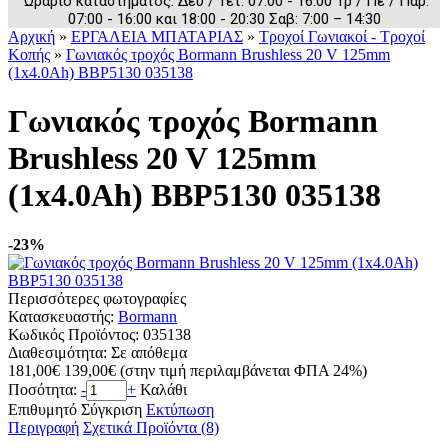
Ωράριο καταστήματος: Δευ / Τετ: 07:00 - 16:00 Τρ / Πε / Παρ:
07:00 - 16:00 και 18:00 - 20:30 Σαβ: 7:00 – 14:30
Αρχική
»
ΕΡΓΑΛΕΙΑ ΜΠΑΤΑΡΙΑΣ
»
Τροχοί Γωνιακοί - Τροχοί
Κοπής
»
Γωνιακός τροχός Bormann Brushless 20 V 125mm
(1x4.0Ah) BBP5130 035138
Γωνιακός τροχός Bormann
Brushless 20 V 125mm
(1x4.0Ah) BBP5130 035138
-23%
Περισσότερες φωτογραφίες
Κατασκευαστής:
Bormann
Κωδικός Προϊόντος:
035138
Διαθεσιμότητα:
Σε απόθεμα
181,00€
139,00€
(στην τιμή περιλαμβάνεται ΦΠΑ 24%)
Ποσότητα:
-
+
Καλάθι
Επιθυμητό
Σύγκριση
Εκτύπωση
Περιγραφή
Σχετικά Προϊόντα (8)