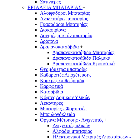
Σατινιέρες
ΕΡΓΑΛΕΙΑ ΜΠΑΤΑΡΙΑΣ
+
Αλοιφαδόροι Μπαταρίας
Αναδευτήρες μπαταρίας
Γρασαδόροι Μπαταρίας
Δισκοπρίονα
Δονητές μπετόν μπαταρίας
Δράπανα
Δραπανοκατσάβιδα
+
Δραπανοκατσάβιδα Μπαταρίας
Δραπανοκατσάβιδα Παλμικά
Δραπανοκατσάβιδα Κρουστικά
Θερμόμετρα μπαταρίας
Καθαριστές Αποχέτευσης
Κάμερες επιθεώρησης
Καρφωτικά
Κατσαβίδια
Κόφτες Δομικών Υλικών
Λειαντήρες
Μπαταρίες - Φορτιστές
Μπουλονόκλειδα
Όργανα Μέτρησης - Ανιχνευτές
+
Ανιχνευτές υλικών
Αλφάδια μπαταρίας
Ηλεκτρονικοί Μετρητές Αποστάσεων -