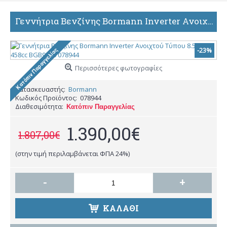
Γεννήτρια Βενζίνης Bormann Inverter Ανοιχτού Τύπου 8.5Kw 458cc BGB9700 078944
-23%
Περισσότερες φωτογραφίες
Κατασκευαστής:
Bormann
Κωδικός Προϊόντος:
078944
Διαθεσιμότητα:
Κατόπιν Παραγγελίας
1.390,00€
1.807,00€
(στην τιμή περιλαμβάνεται ΦΠΑ 24%)
-
+
ΚΑΛΆΘΙ