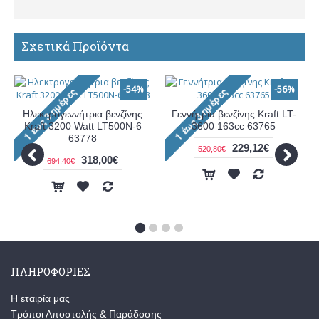
Σχετικά Προϊόντα
-54%
-56%
Ηλεκτρογεννήτρια βενζίνης
Γεννήτρια βενζίνης Kraft LT-
Kraft 3200 Watt LT500N-6
3600 163cc 63765
63778
229,12€
520,80€
318,00€
694,40€
ΠΛΗΡΟΦΟΡΊΕΣ
Η εταιρία μας
Τρόποι Αποστολής & Παράδοσης