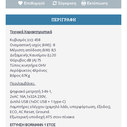
Επιθυμητό
Σύγκριση
Εκτύπωση
ΠΕΡΙΓΡΑΦΉ
Τεχνικά Χαρακτηριστικά
Κυβισμός (cc): 458
Ονομαστική ισχύς (kW)|: 8
Μέγιστη απόδοση (kW): 8,5
Δεξαμενής Καυσίμου (L) 20
Θόρυβος dB (A) 75
Τύπος κινητήρα OHV
Αερόψυκτος 4Χρόνος
Βάρος 67Kg
Περιλαμβάνει:
ψηφιακό μετρητή 3-IN-1,
2xAC 16A,1x32A 230V,
Διπλό USB (1xDC USB + 1 type-C)
Λαμπτήρες ελέγχου (χαμηλό λάδι, υπερφόρτωση, έξοδος),
ECO, AC Reset, Ground.
Εξωτερική υποδοχή ATS στον πίνακα
ΕΓΓΥΗΣΗ BORMANN 1 ΕΤΟΣ