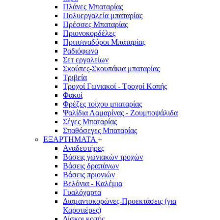
Πλάνες Μπαταρίας
Πολυεργαλεία μπαταρίας
Πρέσσες Μπαταρίας
Πριονοκορδέλες
Πριτσιναδόροι Μπαταρίας
Ραδιόφωνα
Σετ εργαλείων
Σκούπες-Σκουπάκια μπαταρίας
Τριβεία
Τροχοί Γωνιακοί - Τροχοί Κοπής
Φακοί
Φρέζες τοίχου μπαταρίας
Ψαλίδια Λαμαρίνας - Ζουμποψάλιδα
Σέγες Μπαταρίας
Σπαθόσεγες Μπαταρίας
ΕΞΑΡΤΗΜΑΤΑ
+
Αναδευτήρες
Βάσεις γωνιακών τροχών
Βάσεις δραπάνων
Βάσεις πριονιών
Βελόνια - Καλέμια
Γυαλόχαρτα
Διαμαντοκορώνες-Προεκτάσεις (για
Καροτιέρες)
Δίσκοι κοπής