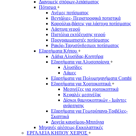
Διανομείς σπόρων-λιπάσματος
Πότισμα
+
Ανέμες ποτίσματος
Βεντάλιες- Περιστροφικά ποτιστικά
Καρούλια-βάσεις για λάστιχα ποτίσματος
Λάστιχα νερού
Πιστόλια εκτόξευσης νερού
Προγραμματιστές ποτίσματος
Ρακόρ-Ταχυσύνδεσμοι ποτίσματος
Εξαρτήματα Κήπου
+
Λάδια Αλυσίδας-Κινητήρα
Εξαρτήματα για Αλυσοπρίονα
+
Αλυσίδες
Λάμες
Εξαρτήματα για Πολυμηχανήματα Combi
Εξαρτήματα για Χορτοκοπτικά
+
Μεσινέζες για χορτοκοπτικά
Κεφαλές μεσινέζας
Δίσκοι θαμνοκοπτικών - Ιμάντες
ανάρτησης
Εξαρτήματα για Γεωτρύπανα-Τριβέλες-
Σκαπτικά
Δοχεία καυσίμου-Μπιτόνια
Μηχανές αλέσεως-Εκκολαπτικές
ΕΡΓΑΛΕΙΑ ΚΗΠΟΥ ΧΕΙΡΟΣ
+