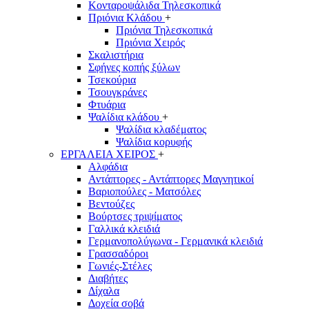
Κονταροψάλιδα Τηλεσκοπικά
Πριόνια Κλάδου
+
Πριόνια Τηλεσκοπικά
Πριόνια Χειρός
Σκαλιστήρια
Σφήνες κοπής ξύλων
Τσεκούρια
Τσουγκράνες
Φτυάρια
Ψαλίδια κλάδου
+
Ψαλίδια κλαδέματος
Ψαλίδια κορυφής
ΕΡΓΑΛΕΙΑ ΧΕΙΡΟΣ
+
Αλφάδια
Αντάπτορες - Αντάπτορες Μαγνητικοί
Βαριοπούλες - Ματσόλες
Βεντούζες
Βούρτσες τριψίματος
Γαλλικά κλειδιά
Γερμανοπολύγωνα - Γερμανικά κλειδιά
Γρασσαδόροι
Γωνιές-Στέλες
Διαβήτες
Δίχαλα
Δοχεία σοβά