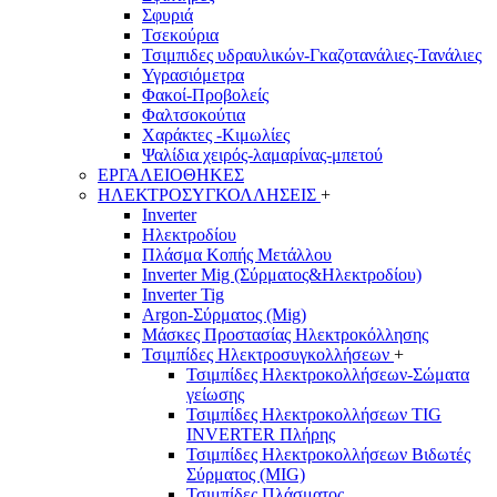
Σφυριά
Τσεκούρια
Τσιμπιδες υδραυλικών-Γκαζοτανάλιες-Τανάλιες
Υγρασιόμετρα
Φακοί-Προβολείς
Φαλτσοκούτια
Χαράκτες -Κιμωλίες
Ψαλίδια χειρός-λαμαρίνας-μπετού
ΕΡΓΑΛΕΙΟΘΗΚΕΣ
ΗΛΕΚΤΡΟΣΥΓΚΟΛΛΗΣΕΙΣ
+
Inverter
Ηλεκτροδίου
Πλάσμα Κοπής Μετάλλου
Inverter Mig (Σύρματος&Ηλεκτροδίου)
Inverter Tig
Argon-Σύρματος (Mig)
Μάσκες Προστασίας Ηλεκτροκόλλησης
Τσιμπίδες Ηλεκτροσυγκολλήσεων
+
Τσιμπίδες Ηλεκτροκολλήσεων-Σώματα
γείωσης
Τσιμπίδες Ηλεκτροκολλήσεων TIG
INVERTER Πλήρης
Τσιμπίδες Ηλεκτροκολλήσεων Βιδωτές
Σύρματος (MIG)
Τσιμπίδες Πλάσματος