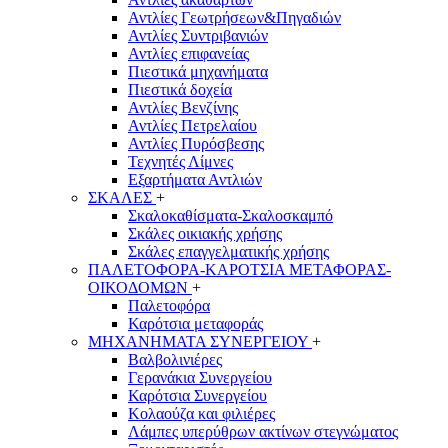
Αντλίες Γεωτρήσεων&Πηγαδιών
Αντλίες Συντριβανιών
Αντλίες επιφανείας
Πιεστικά μηχανήματα
Πιεστικά δοχεία
Αντλίες Βενζίνης
Αντλίες Πετρελαίου
Αντλίες Πυρόσβεσης
Τεχνητές Λίμνες
Εξαρτήματα Αντλιών
ΣΚΑΛΕΣ
+
Σκαλοκαθίσματα-Σκαλοσκαμπό
Σκάλες οικιακής χρήσης
Σκάλες επαγγελματικής χρήσης
ΠΑΛΕΤΟΦΟΡΑ-ΚΑΡΟΤΣΙΑ ΜΕΤΑΦΟΡΑΣ-
ΟΙΚΟΔΟΜΩΝ
+
Παλετοφόρα
Καρότσια μεταφοράς
ΜΗΧΑΝΗΜΑΤΑ ΣΥΝΕΡΓΕΙΟΥ
+
Βαλβολινιέρες
Γερανάκια Συνεργείου
Καρότσια Συνεργείου
Κολαούζα και φιλιέρες
Λάμπες υπερύθρων ακτίνων στεγνώματος