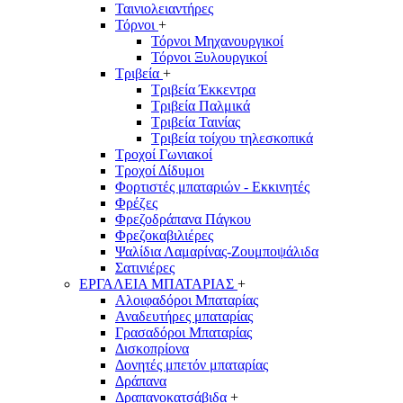
Ταινιολειαντήρες
Τόρνοι
+
Τόρνοι Μηχανουργικοί
Τόρνοι Ξυλουργικοί
Τριβεία
+
Τριβεία Έκκεντρα
Τριβεία Παλμικά
Τριβεία Ταινίας
Τριβεία τοίχου τηλεσκοπικά
Τροχοί Γωνιακοί
Τροχοί Δίδυμοι
Φορτιστές μπαταριών - Εκκινητές
Φρέζες
Φρεζοδράπανα Πάγκου
Φρεζοκαβιλιέρες
Ψαλίδια Λαμαρίνας-Ζουμποψάλιδα
Σατινιέρες
ΕΡΓΑΛΕΙΑ ΜΠΑΤΑΡΙΑΣ
+
Αλοιφαδόροι Μπαταρίας
Αναδευτήρες μπαταρίας
Γρασαδόροι Μπαταρίας
Δισκοπρίονα
Δονητές μπετόν μπαταρίας
Δράπανα
Δραπανοκατσάβιδα
+