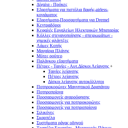
Δίχαλα - Πρόκες
Εξαρτήματα για πιστόλια βαφής-airless-
κονιάματος
Εξαρτήματα-Προσαρτήματα για Dremel
Κεντραδόροι
Κεφαλές Εργαλείων Ηλεκτρικών Μπαταρίας
Κόλλες στεγανοποίησης - σπειρωμάτων -
χημικές φλάντζες
Λάμες Κοπής
Μαχαίρια Πλάνης
Μύτες ρούτερ
Παλάγκου εξαρτήματα
Πέτρες - Ταινίες - Αυτ.Δίσκοι Λείανσης
+
Ταινίες λείανσης
Πέτρες λείανσης
Δίσκοι λείανσης αυτοκόλλητοι
Ποτηροκορώνες Μαγνητικού Δραπάνου
Ποτηροπρίονα
Προσαρμογείς αναρρόφησης
Προσαρμογείς για ποτηροκορώνες
Προσαρμογείς για ποτηροπρίονα
Σιλικόνες
Σκαρπέλα
Συστήματα ράγας οδηγού
Τραπέζια Εργασίας - Μεταφοράς-Πάγκοι