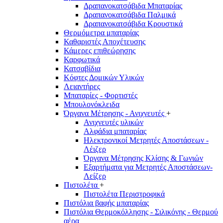
Δραπανοκατσάβιδα Μπαταρίας
Δραπανοκατσάβιδα Παλμικά
Δραπανοκατσάβιδα Κρουστικά
Θερμόμετρα μπαταρίας
Καθαριστές Αποχέτευσης
Κάμερες επιθεώρησης
Καρφωτικά
Κατσαβίδια
Κόφτες Δομικών Υλικών
Λειαντήρες
Μπαταρίες - Φορτιστές
Μπουλονόκλειδα
Όργανα Μέτρησης - Ανιχνευτές
+
Ανιχνευτές υλικών
Αλφάδια μπαταρίας
Ηλεκτρονικοί Μετρητές Αποστάσεων -
Λέιζερ
Όργανα Μέτρησης Κλίσης & Γωνιών
Εξαρτήματα για Μετρητές Αποστάσεων-
Λείζερ
Πιστολέτα
+
Πιστολέτα Περιστροφικά
Πιστόλια βαφής μπαταρίας
Πιστόλια Θερμοκόλλησης - Σιλικόνης - Θερμού
αέρα