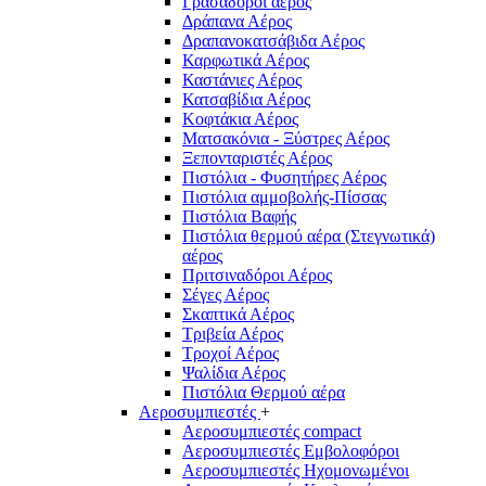
Γρασαδόροι αέρος
Δράπανα Αέρος
Δραπανοκατσάβιδα Αέρος
Καρφωτικά Αέρος
Καστάνιες Αέρος
Κατσαβίδια Αέρος
Κοφτάκια Αέρος
Ματσακόνια - Ξύστρες Αέρος
Ξεπονταριστές Αέρος
Πιστόλια - Φυσητήρες Αέρος
Πιστόλια αμμοβολής-Πίσσας
Πιστόλια Βαφής
Πιστόλια θερμού αέρα (Στεγνωτικά)
αέρος
Πριτσιναδόροι Αέρος
Σέγες Αέρος
Σκαπτικά Αέρος
Τριβεία Αέρος
Τροχοί Αέρος
Ψαλίδια Αέρος
Πιστόλια Θερμού αέρα
Αεροσυμπιεστές
+
Αεροσυμπιεστές compact
Αεροσυμπιεστές Εμβολοφόροι
Αεροσυμπιεστές Ηχομονωμένοι