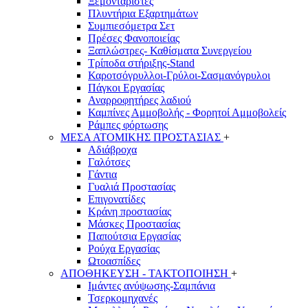
Ξεμονταριστές
Πλυντήρια Εξαρτημάτων
Συμπιεσόμετρα Σετ
Πρέσες Φανοποιείας
Ξαπλώστρες- Καθίσματα Συνεργείου
Τρίποδα στήριξης-Stand
Καροτσόγρυλλοι-Γρύλοι-Σασμανόγρυλοι
Πάγκοι Εργασίας
Αναρροφητήρες λαδιού
Καμπίνες Αμμοβολής - Φορητοί Αμμοβολείς
Ράμπες φόρτωσης
ΜΕΣΑ ΑΤΟΜΙΚΗΣ ΠΡΟΣΤΑΣΙΑΣ
+
Αδιάβροχα
Γαλότσες
Γάντια
Γυαλιά Προστασίας
Επιγονατίδες
Κράνη προστασίας
Μάσκες Προστασίας
Παπούτσια Εργασίας
Ρούχα Εργασίας
Ωτοασπίδες
ΑΠΟΘΗΚΕΥΣΗ - ΤΑΚΤΟΠΟΙΗΣΗ
+
Ιμάντες ανύψωσης-Σαμπάνια
Τσερκομηχανές