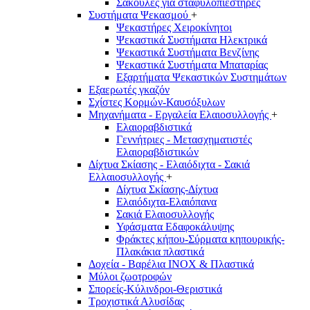
Σακούλες για σταφυλοπιεστήρες
Συστήματα Ψεκασμού
+
Ψεκαστήρες Χειροκίνητοι
Ψεκαστικά Συστήματα Ηλεκτρικά
Ψεκαστικά Συστήματα Βενζίνης
Ψεκαστικά Συστήματα Μπαταρίας
Εξαρτήματα Ψεκαστικών Συστημάτων
Εξαερωτές γκαζόν
Σχίστες Κορμών-Καυσόξυλων
Μηχανήματα - Εργαλεία Ελαιοσυλλογής
+
Ελαιοραβδιστικά
Γεννήτριες - Μετασχηματιστές
Ελαιοραβδιστικών
Δίχτυα Σκίασης - Ελαιόδιχτα - Σακιά
Ελλαιοσυλλογής
+
Δίχτυα Σκίασης-Δίχτυα
Ελαιόδιχτα-Ελαιόπανα
Σακιά Ελαιοσυλλογής
Υφάσματα Εδαφοκάλυψης
Φράκτες κήπου-Σύρματα κηπουρικής-
Πλακάκια πλαστικά
Δοχεία - Βαρέλια INOX & Πλαστικά
Μύλοι ζωοτροφών
Σπορείς-Κύλινδροι-Θεριστικά
Τροχιστικά Αλυσίδας