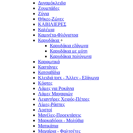
Δυναμόκλειδα
Ζουμπάδες
Ζύγια
Θήκες-Ζώνες
ΚΑΒΙΛΙΕΡΕΣ
Καλέμια
Καμινέτα-Φλόγιστρα
Καρυδάκια
+
Καρυδάκια εξάγωνα
Καρυδάκια με μύτη
Καρυδάκια πολύγωνα
Καρφωτικά
Καστάνιες
Κατσαβίδια
Κλειδιά torx - Άλλεν - Εξάγωνα
Κόφτες
Λάμες για Ροκάνια
Λάμες Μαχαιριών
Λειαντήρες Χειρός-Πέτρες
Λίμες-Ράσπες
Λοστοί
Μανέλες-Προεκτάσεις
Μαρκαδόροι - Μολύβια
Ματικάπια
Μαχαίρια - Φαλτσέτες