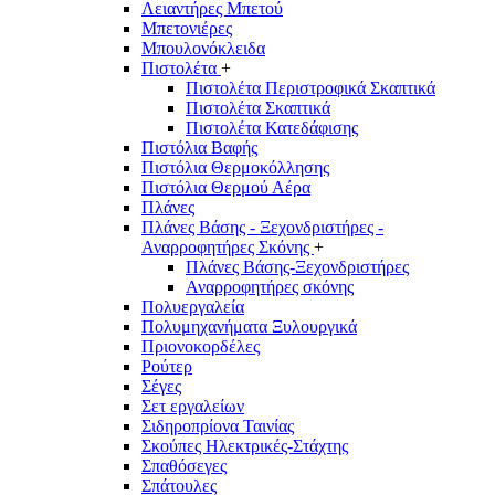
Λειαντήρες Μπετού
Μπετονιέρες
Μπουλονόκλειδα
Πιστολέτα
+
Πιστολέτα Περιστροφικά Σκαπτικά
Πιστολέτα Σκαπτικά
Πιστολέτα Κατεδάφισης
Πιστόλια Βαφής
Πιστόλια Θερμοκόλλησης
Πιστόλια Θερμού Αέρα
Πλάνες
Πλάνες Βάσης - Ξεχονδριστήρες -
Αναρροφητήρες Σκόνης
+
Πλάνες Βάσης-Ξεχονδριστήρες
Αναρροφητήρες σκόνης
Πολυεργαλεία
Πολυμηχανήματα Ξυλουργικά
Πριονοκορδέλες
Ρούτερ
Σέγες
Σετ εργαλείων
Σιδηροπρίονα Ταινίας
Σκούπες Ηλεκτρικές-Στάχτης
Σπαθόσεγες
Σπάτουλες