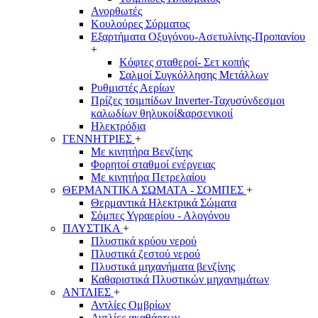
Ανορθωτές
Κουλούρες Σύρματος
Εξαρτήματα Οξυγόνου-Ασετυλίνης-Προπανίου
+
Κόφτες σταθεροί- Σετ κοπής
Σαλμοί Συγκόλλησης Μετάλλων
Ρυθμιστές Αερίων
Πρίζες τσιμπίδων Inverter-Ταχυσύνδεσμοι
καλωδίων θηλυκοί&αρσενικοιί
Ηλεκτρόδια
ΓΕΝΝΗΤΡΙΕΣ
+
Με κινητήρα Βενζίνης
Φορητοί σταθμοί ενέργειας
Με κινητήρα Πετρελαίου
ΘΕΡΜΑΝΤΙΚΑ ΣΩΜΑΤΑ - ΣΟΜΠΕΣ
+
Θερμαντικά Ηλεκτρικά Σώματα
Σόμπες Υγραερίου - Αλογόνου
ΠΛΥΣΤΙΚΑ
+
Πλυστικά κρύου νερού
Πλυστικά ζεστού νερού
Πλυστικά μηχανήματα βενζίνης
Καθαριστικά Πλυστικών μηχανημάτων
ΑΝΤΛΙΕΣ
+
Αντλίες Ομβρίων
Αντλίες ακαθάρτων