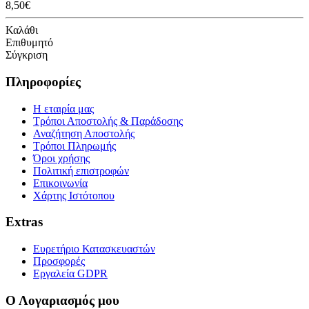
8,50€
Καλάθι
Επιθυμητό
Σύγκριση
Πληροφορίες
Η εταιρία μας
Τρόποι Αποστολής & Παράδοσης
Αναζήτηση Αποστολής
Τρόποι Πληρωμής
Όροι χρήσης
Πολιτική επιστροφών
Επικοινωνία
Χάρτης Ιστότοπου
Extras
Ευρετήριο Κατασκευαστών
Προσφορές
Εργαλεία GDPR
Ο Λογαριασμός μου