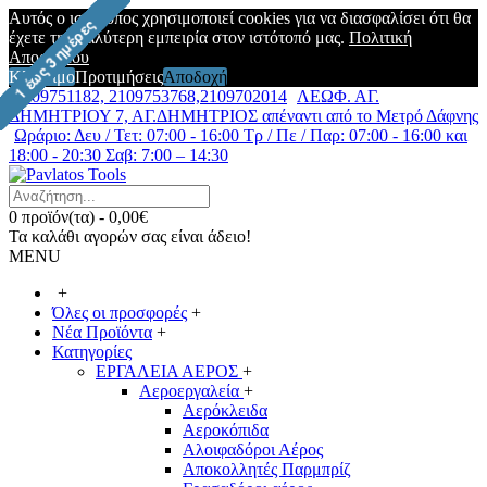
Αυτός ο ιστότοπος χρησιμοποιεί cookies για να διασφαλίσει ότι θα
έχετε την καλύτερη εμπειρία στον ιστότοπό μας.
Πολιτική
Απορρήτου
Κλείσιμο
Προτιμήσεις
Αποδοχή
2109751182, 2109753768,2109702014
ΛΕΩΦ. ΑΓ.
ΔΗΜΗΤΡΙΟΥ 7, ΑΓ.ΔΗΜΗΤΡΙΟΣ απέναντι από το Μετρό Δάφνης
Ωράριο: Δευ / Τετ: 07:00 - 16:00 Τρ / Πε / Παρ: 07:00 - 16:00 και
18:00 - 20:30 Σαβ: 7:00 – 14:30
0 προϊόν(τα) - 0,00€
Τα καλάθι αγορών σας είναι άδειο!
MENU
+
Όλες οι προσφορές
+
Νέα Προϊόντα
+
Κατηγορίες
ΕΡΓΑΛΕΙΑ ΑΕΡΟΣ
+
Αεροεργαλεία
+
Αερόκλειδα
Αεροκόπιδα
Αλοιφαδόροι Αέρος
Αποκολλητές Παρμπρίζ