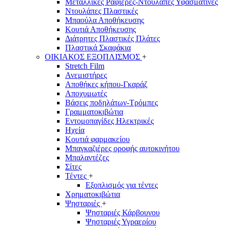
Μεταλλικές Ραφιέρες-Ντουλάπες Υφασμάτινες
Ντουλάπες Πλαστικές
Μπαούλα Αποθήκευσης
Κουτιά Αποθήκευσης
Διάτρητες Πλαστικές Πλάτες
Πλαστικά Σκαφάκια
ΟΙΚΙΑΚΟΣ ΕΞΟΠΛΙΣΜΟΣ
+
Stretch Film
Ανεμιστήρες
Αποθήκες κήπου-Γκαράζ
Αποχυμωτές
Βάσεις ποδηλάτων-Τρόμπες
Γραμματοκιβώτια
Εντομοπαγίδες Ηλεκτρικές
Ηχεία
Κουτιά φαρμακείου
Μπαγκαζιέρες οροφής αυτοκινήτου
Μπαλαντέζες
Σίτες
Τέντες
+
Εξοπλισμός για τέντες
Χρηματοκιβώτια
Ψησταριές
+
Ψησταριές Κάρβουνου
Ψησταριές Υγραερίου