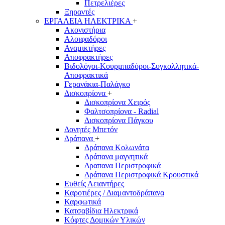
Πετρελιέρες
Ξηραντές
ΕΡΓΑΛΕΙΑ ΗΛΕΚΤΡΙΚΑ
+
Ακονιστήρια
Αλοιφαδόροι
Αναμικτήρες
Αποφρακτήρες
Βιδολόγοι-Κουρμπαδόροι-Συγκολλητικά-
Αποφρακτικά
Γερανάκια-Παλάγκο
Δισκοπρίονα
+
Δισκοπρίονα Χειρός
Φαλτσοπρίονα - Radial
Δισκοπρίονα Πάγκου
Δονητές Μπετόν
Δράπανα
+
Δράπανα Κολωνάτα
Δράπανα μαγνητικά
Δραπανα Περιστροφικά
Δράπανα Περιστροφικά Κρουστικά
Ευθείς Λειαντήρες
Καροτιέρες / Διαμαντοδράπανα
Καρφωτικά
Κατσαβίδια Ηλεκτρικά
Κόφτες Δομικών Υλικών