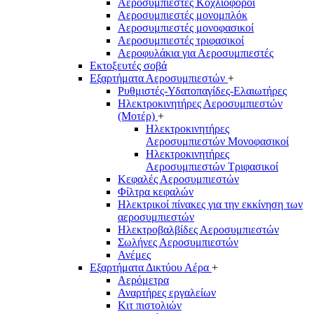
Αεροσυμπιεστές Κοχλιοφόροι
Αεροσυμπιεστές μονομπλόκ
Αεροσυμπιεστές μονοφασικοί
Αεροσυμπιεστές τριφασικοί
Αεροφυλάκια για Αεροσυμπιεστές
Εκτοξευτές σοβά
Εξαρτήματα Αεροσυμπιεστών
+
Ρυθμιστές-Υδατοπαγίδες-Ελαιωτήρες
Ηλεκτροκινητήρες Αεροσυμπιεστών
(Μοτέρ)
+
Ηλεκτροκινητήρες
Αεροσυμπιεστών Μονοφασικοί
Ηλεκτροκινητήρες
Αεροσυμπιεστών Τριφασικοί
Κεφαλές Αεροσυμπιεστών
Φίλτρα κεφαλών
Ηλεκτρικοί πίνακες για την εκκίνηση των
αεροσυμπιεστών
Ηλεκτροβαλβίδες Αεροσυμπιεστών
Σωλήνες Αεροσυμπιεστών
Ανέμες
Εξαρτήματα Δικτύου Αέρα
+
Αερόμετρα
Αναρτήρες εργαλείων
Κιτ πιστολιών