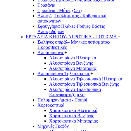
Τρυπάνια
Τρυπάνια - Μύτες (Σετ)
Αλοιφές Γυαλίσματος - Καθαριστικά
αυτοκινήτων
Σφουγγάρια-Πλάκες-Γούνες-Βάσεις
Αλοιφαδόρων
ΕΡΓΑΛΕΙΑ ΚΗΠΟΥ- ΑΓΡΟΤΙΚΑ - ΠΟΤΙΣΜΑ
+
Σωλήνες σπιράλ- Μάνικες ποτίσματος-
Πυροσβεστικές
Αλυσοπρίονα
+
Αλυσοπρίονα Ηλεκτρικά
Αλυσοπρίονα Βενζίνης
Αλυσοπρίονα Μπαταρίας
Αλυσοπρίονα Τηλεσκοπικά
+
Αλυσοπρίονα Τηλεσκοπικά Ηλεκτρικά
Αλυσοπρίονα Τηλεσκοπικά Βενζίνης
Αλυσοπρίονα Τηλεσκοπικά
Επαναφορτιζόμενα
Πολυμηχανήματα - Combi
Χορτοκοπτικά
+
Χορτοκοπτικά Ηλεκτρικά
Χορτοκοπτικά Βενζίνης
Χορτοκοπτικά Μπαταρίας
Μηχανές Γκαζόν
+