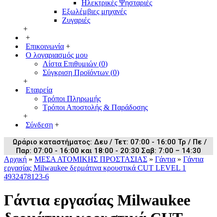
Ηλεκτρικές Ψησταριές
Εξωλέμβιες μηχανές
Ζυγαριές
+
+
Επικοινωνία
+
Ο λογαριασμός μου
Λίστα Επιθυμιών (
0
)
Σύγκριση Προϊόντων (
0
)
+
Εταιρεία
Τρόποι Πληρωμής
Τρόποι Αποστολής & Παράδοσης
+
Σύνδεση
+
Ωράριο καταστήματος: Δευ / Τετ: 07:00 - 16:00 Τρ / Πε /
Παρ: 07:00 - 16:00 και 18:00 - 20:30 Σαβ: 7:00 – 14:30
Αρχική
»
ΜΕΣΑ ΑΤΟΜΙΚΗΣ ΠΡΟΣΤΑΣΙΑΣ
»
Γάντια
»
Γάντια
εργασίας Milwaukee δερμάτινα κρουστικά CUT LEVEL 1
4932478123-6
Γάντια εργασίας Milwaukee