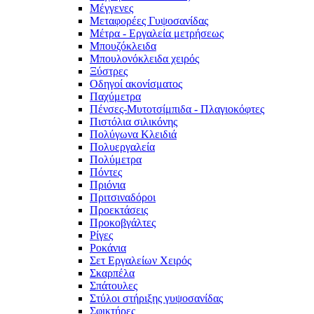
Μέγγενες
Μεταφορέες Γυψοσανίδας
Μέτρα - Εργαλεία μετρήσεως
Μπουζόκλειδα
Μπουλονόκλειδα χειρός
Ξύστρες
Οδηγοί ακονίσματος
Παχύμετρα
Πένσες-Μυτοτσίμπιδα - Πλαγιοκόφτες
Πιστόλια σιλικόνης
Πολύγωνα Κλειδιά
Πολυεργαλεία
Πολύμετρα
Πόντες
Πριόνια
Πριτσιναδόροι
Προεκτάσεις
Προκοβγάλτες
Ρίγες
Ροκάνια
Σετ Εργαλείων Χειρός
Σκαρπέλα
Σπάτουλες
Στύλοι στήριξης γυψοσανίδας
Σφικτήρες