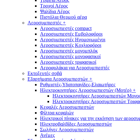
Τριβεία Αέρος
Τροχοί Αέρος
Ψαλίδια Αέρος
Πιστόλια Θερμού αέρα
Αεροσυμπιεστές
+
Αεροσυμπιεστές compact
Αεροσυμπιεστές Εμβολοφόροι
Αεροσυμπιεστές Ηχομονωμένοι
Αεροσυμπιεστές Κοχλιοφόροι
Αεροσυμπιεστές μονομπλόκ
Αεροσυμπιεστές μονοφασικοί
Αεροσυμπιεστές τριφασικοί
Αεροφυλάκια για Αεροσυμπιεστές
Εκτοξευτές σοβά
Εξαρτήματα Αεροσυμπιεστών
+
Ρυθμιστές-Υδατοπαγίδες-Ελαιωτήρες
Ηλεκτροκινητήρες Αεροσυμπιεστών (Μοτέρ)
+
Ηλεκτροκινητήρες Αεροσυμπιεστών Μονο
Ηλεκτροκινητήρες Αεροσυμπιεστών Τριφα
Κεφαλές Αεροσυμπιεστών
Φίλτρα κεφαλών
Ηλεκτρικοί πίνακες για την εκκίνηση των αεροσ
Ηλεκτροβαλβίδες Αεροσυμπιεστών
Σωλήνες Αεροσυμπιεστών
Ανέμες