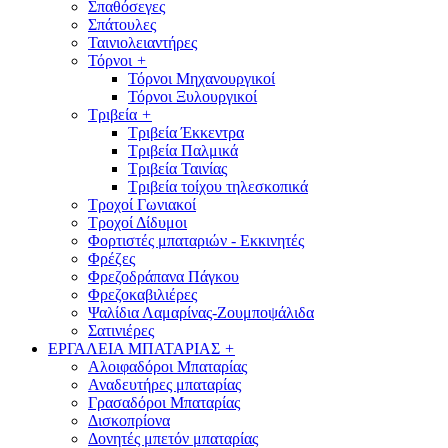
Σπαθόσεγες
Σπάτουλες
Ταινιολειαντήρες
Τόρνοι
+
Τόρνοι Μηχανουργικοί
Τόρνοι Ξυλουργικοί
Τριβεία
+
Τριβεία Έκκεντρα
Τριβεία Παλμικά
Τριβεία Ταινίας
Τριβεία τοίχου τηλεσκοπικά
Τροχοί Γωνιακοί
Τροχοί Δίδυμοι
Φορτιστές μπαταριών - Εκκινητές
Φρέζες
Φρεζοδράπανα Πάγκου
Φρεζοκαβιλιέρες
Ψαλίδια Λαμαρίνας-Ζουμποψάλιδα
Σατινιέρες
ΕΡΓΑΛΕΙΑ ΜΠΑΤΑΡΙΑΣ
+
Αλοιφαδόροι Μπαταρίας
Αναδευτήρες μπαταρίας
Γρασαδόροι Μπαταρίας
Δισκοπρίονα
Δονητές μπετόν μπαταρίας