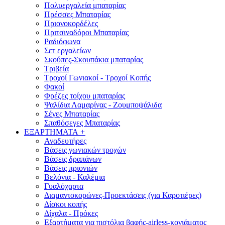
Πολυεργαλεία μπαταρίας
Πρέσσες Μπαταρίας
Πριονοκορδέλες
Πριτσιναδόροι Μπαταρίας
Ραδιόφωνα
Σετ εργαλείων
Σκούπες-Σκουπάκια μπαταρίας
Τριβεία
Τροχοί Γωνιακοί - Τροχοί Κοπής
Φακοί
Φρέζες τοίχου μπαταρίας
Ψαλίδια Λαμαρίνας - Ζουμποψάλιδα
Σέγες Μπαταρίας
Σπαθόσεγες Μπαταρίας
ΕΞΑΡΤΗΜΑΤΑ
+
Αναδευτήρες
Βάσεις γωνιακών τροχών
Βάσεις δραπάνων
Βάσεις πριονιών
Βελόνια - Καλέμια
Γυαλόχαρτα
Διαμαντοκορώνες-Προεκτάσεις (για Καροτιέρες)
Δίσκοι κοπής
Δίχαλα - Πρόκες
Εξαρτήματα για πιστόλια βαφής-airless-κονιάματος