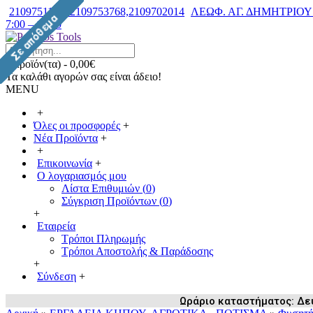
2109751182, 2109753768,2109702014
ΛΕΩΦ. ΑΓ. ΔΗΜΗΤΡΙΟΥ 7
7:00 – 14:30
0 προϊόν(τα) - 0,00€
Τα καλάθι αγορών σας είναι άδειο!
MENU
+
Όλες οι προσφορές
+
Νέα Προϊόντα
+
+
Επικοινωνία
+
Ο λογαριασμός μου
Λίστα Επιθυμιών (
0
)
Σύγκριση Προϊόντων (
0
)
+
Εταιρεία
Τρόποι Πληρωμής
Τρόποι Αποστολής & Παράδοσης
+
Σύνδεση
+
Ωράριο καταστήματος: Δευ /