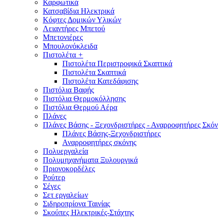
Καρφωτικά
Κατσαβίδια Ηλεκτρικά
Κόφτες Δομικών Υλικών
Λειαντήρες Μπετού
Μπετονιέρες
Μπουλονόκλειδα
Πιστολέτα
+
Πιστολέτα Περιστροφικά Σκαπτικά
Πιστολέτα Σκαπτικά
Πιστολέτα Κατεδάφισης
Πιστόλια Βαφής
Πιστόλια Θερμοκόλλησης
Πιστόλια Θερμού Αέρα
Πλάνες
Πλάνες Βάσης - Ξεχονδριστήρες - Αναρροφητήρες Σκόν
Πλάνες Βάσης-Ξεχονδριστήρες
Αναρροφητήρες σκόνης
Πολυεργαλεία
Πολυμηχανήματα Ξυλουργικά
Πριονοκορδέλες
Ρούτερ
Σέγες
Σετ εργαλείων
Σιδηροπρίονα Ταινίας
Σκούπες Ηλεκτρικές-Στάχτης