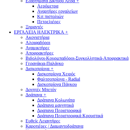
Εξαρτήματα Δικτύου Αέρα
+
Αερόμετρα
Αναρτήρες εργαλείων
Κιτ πιστολιών
Πετρελιέρες
Ξηραντές
ΕΡΓΑΛΕΙΑ ΗΛΕΚΤΡΙΚΑ
+
Ακονιστήρια
Αλοιφαδόροι
Αναμικτήρες
Αποφρακτήρες
Βιδολόγοι-Κουρμπαδόροι-Συγκολλητικά-Αποφρακτικά
Γερανάκια-Παλάγκο
Δισκοπρίονα
+
Δισκοπρίονα Χειρός
Φαλτσοπρίονα - Radial
Δισκοπρίονα Πάγκου
Δονητές Μπετόν
Δράπανα
+
Δράπανα Κολωνάτα
Δράπανα μαγνητικά
Δραπανα Περιστροφικά
Δράπανα Περιστροφικά Κρουστικά
Ευθείς Λειαντήρες
Καροτιέρες / Διαμαντοδράπανα