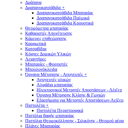
Δράπανα
Δραπανοκατσάβιδα
+
Δραπανοκατσάβιδα Μπαταρίας
Δραπανοκατσάβιδα Παλμικά
Δραπανοκατσάβιδα Κρουστικά
Θερμόμετρα μπαταρίας
Καθαριστές Αποχέτευσης
Κάμερες επιθεώρησης
Καρφωτικά
Κατσαβίδια
Κόφτες Δομικών Υλικών
Λειαντήρες
Μπαταρίες - Φορτιστές
Μπουλονόκλειδα
Όργανα Μέτρησης - Ανιχνευτές
+
Ανιχνευτές υλικών
Αλφάδια μπαταρίας
Ηλεκτρονικοί Μετρητές Αποστάσεων - Λέιζερ
Όργανα Μέτρησης Κλίσης & Γωνιών
Εξαρτήματα για Μετρητές Αποστάσεων-Λείζερ
Πιστολέτα
+
Πιστολέτα Περιστροφικά
Πιστόλια βαφής μπαταρίας
Πιστόλια Θερμοκόλλησης - Σιλικόνης - Θερμού αέρα
Πλάνες Μπαταρίας