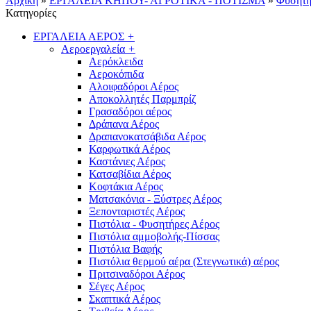
Αρχική
»
ΕΡΓΑΛΕΙΑ ΚΗΠΟΥ- ΑΓΡΟΤΙΚΑ - ΠΟΤΙΣΜΑ
»
Φυσητή
Κατηγορίες
ΕΡΓΑΛΕΙΑ ΑΕΡΟΣ
+
Αεροεργαλεία
+
Αερόκλειδα
Αεροκόπιδα
Αλοιφαδόροι Αέρος
Αποκολλητές Παρμπρίζ
Γρασαδόροι αέρος
Δράπανα Αέρος
Δραπανοκατσάβιδα Αέρος
Καρφωτικά Αέρος
Καστάνιες Αέρος
Κατσαβίδια Αέρος
Κοφτάκια Αέρος
Ματσακόνια - Ξύστρες Αέρος
Ξεπονταριστές Αέρος
Πιστόλια - Φυσητήρες Αέρος
Πιστόλια αμμοβολής-Πίσσας
Πιστόλια Βαφής
Πιστόλια θερμού αέρα (Στεγνωτικά) αέρος
Πριτσιναδόροι Αέρος
Σέγες Αέρος
Σκαπτικά Αέρος