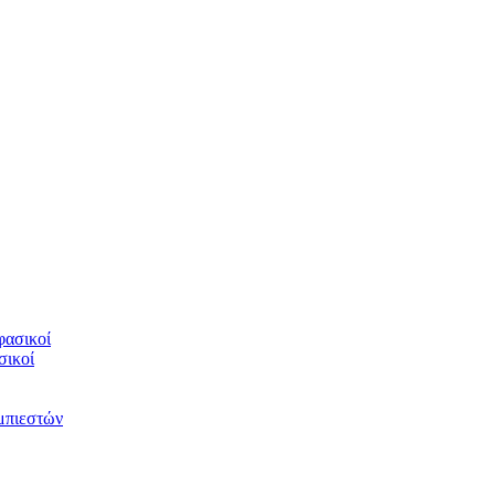
φασικοί
σικοί
υμπιεστών