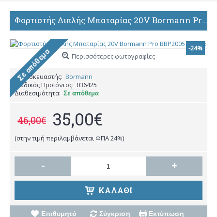
Φορτιστής Διπλής Μπαταρίας 20V Bormann Pro BBP2005 036425
-24%
Περισσότερες φωτογραφίες
Κατασκευαστής:
Bormann
Κωδικός Προϊόντος:
036425
Διαθεσιμότητα:
Σε απόθεμα
35,00€
46,00€
(στην τιμή περιλαμβάνεται ΦΠΑ 24%)
-
+
ΚΑΛΆΘΙ
Επιθυμητό
Σύγκριση
Εκτύπωση