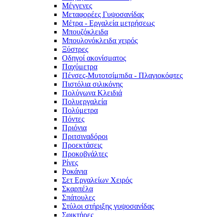
Μέγγενες
Μεταφορέες Γυψοσανίδας
Μέτρα - Εργαλεία μετρήσεως
Μπουζόκλειδα
Μπουλονόκλειδα χειρός
Ξύστρες
Οδηγοί ακονίσματος
Παχύμετρα
Πένσες-Μυτοτσίμπιδα - Πλαγιοκόφτες
Πιστόλια σιλικόνης
Πολύγωνα Κλειδιά
Πολυεργαλεία
Πολύμετρα
Πόντες
Πριόνια
Πριτσιναδόροι
Προεκτάσεις
Προκοβγάλτες
Ρίγες
Ροκάνια
Σετ Εργαλείων Χειρός
Σκαρπέλα
Σπάτουλες
Στύλοι στήριξης γυψοσανίδας
Σφικτήρες