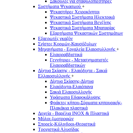
Σακούλες για σταφυλοπιεστήρες
Συστήματα Ψεκασμού
+
Ψεκαστήρες Χειροκίνητοι
Ψεκαστικά Συστήματα Ηλεκτρικά
Ψεκαστικά Συστήματα Βενζίνης
Ψεκαστικά Συστήματα Μπαταρίας
Εξαρτήματα Ψεκαστικών Συστημάτων
Εξαερωτές γκαζόν
Σχίστες Κορμών-Καυσόξυλων
Μηχανήματα - Εργαλεία Ελαιοσυλλογής
+
Ελαιοραβδιστικά
Γεννήτριες - Μετασχηματιστές
Ελαιοραβδιστικών
Δίχτυα Σκίασης - Ελαιόδιχτα - Σακιά
Ελλαιοσυλλογής
+
Δίχτυα Σκίασης-Δίχτυα
Ελαιόδιχτα-Ελαιόπανα
Σακιά Ελαιοσυλλογής
Υφάσματα Εδαφοκάλυψης
Φράκτες κήπου-Σύρματα κηπουρικής-
Πλακάκια πλαστικά
Δοχεία - Βαρέλια INOX & Πλαστικά
Μύλοι ζωοτροφών
Σπορείς-Κύλινδροι-Θεριστικά
Τροχιστικά Αλυσίδας