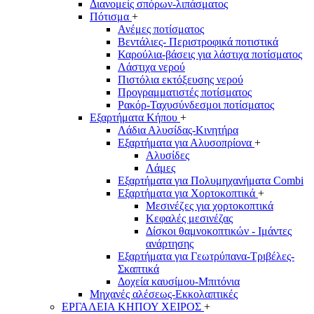
Διανομείς σπόρων-λιπάσματος
Πότισμα
+
Ανέμες ποτίσματος
Βεντάλιες- Περιστροφικά ποτιστικά
Καρούλια-βάσεις για λάστιχα ποτίσματος
Λάστιχα νερού
Πιστόλια εκτόξευσης νερού
Προγραμματιστές ποτίσματος
Ρακόρ-Ταχυσύνδεσμοι ποτίσματος
Εξαρτήματα Κήπου
+
Λάδια Αλυσίδας-Κινητήρα
Εξαρτήματα για Αλυσοπρίονα
+
Αλυσίδες
Λάμες
Εξαρτήματα για Πολυμηχανήματα Combi
Εξαρτήματα για Χορτοκοπτικά
+
Μεσινέζες για χορτοκοπτικά
Κεφαλές μεσινέζας
Δίσκοι θαμνοκοπτικών - Ιμάντες
ανάρτησης
Εξαρτήματα για Γεωτρύπανα-Τριβέλες-
Σκαπτικά
Δοχεία καυσίμου-Μπιτόνια
Μηχανές αλέσεως-Εκκολαπτικές
ΕΡΓΑΛΕΙΑ ΚΗΠΟΥ ΧΕΙΡΟΣ
+