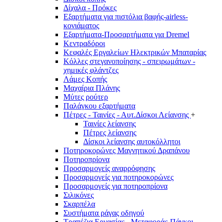
Δίχαλα - Πρόκες
Εξαρτήματα για πιστόλια βαφής-airless-
κονιάματος
Εξαρτήματα-Προσαρτήματα για Dremel
Κεντραδόροι
Κεφαλές Εργαλείων Ηλεκτρικών Μπαταρίας
Κόλλες στεγανοποίησης - σπειρωμάτων -
χημικές φλάντζες
Λάμες Κοπής
Μαχαίρια Πλάνης
Μύτες ρούτερ
Παλάγκου εξαρτήματα
Πέτρες - Ταινίες - Αυτ.Δίσκοι Λείανσης
+
Ταινίες λείανσης
Πέτρες λείανσης
Δίσκοι λείανσης αυτοκόλλητοι
Ποτηροκορώνες Μαγνητικού Δραπάνου
Ποτηροπρίονα
Προσαρμογείς αναρρόφησης
Προσαρμογείς για ποτηροκορώνες
Προσαρμογείς για ποτηροπρίονα
Σιλικόνες
Σκαρπέλα
Συστήματα ράγας οδηγού
Τραπέζια Εργασίας - Μεταφοράς-Πάγκοι