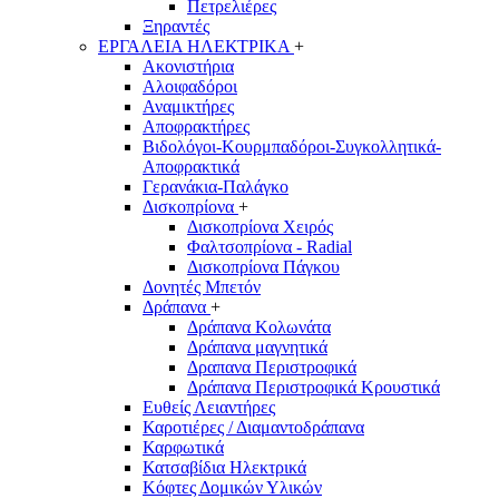
Πετρελιέρες
Ξηραντές
ΕΡΓΑΛΕΙΑ ΗΛΕΚΤΡΙΚΑ
+
Ακονιστήρια
Αλοιφαδόροι
Αναμικτήρες
Αποφρακτήρες
Βιδολόγοι-Κουρμπαδόροι-Συγκολλητικά-
Αποφρακτικά
Γερανάκια-Παλάγκο
Δισκοπρίονα
+
Δισκοπρίονα Χειρός
Φαλτσοπρίονα - Radial
Δισκοπρίονα Πάγκου
Δονητές Μπετόν
Δράπανα
+
Δράπανα Κολωνάτα
Δράπανα μαγνητικά
Δραπανα Περιστροφικά
Δράπανα Περιστροφικά Κρουστικά
Ευθείς Λειαντήρες
Καροτιέρες / Διαμαντοδράπανα
Καρφωτικά
Κατσαβίδια Ηλεκτρικά
Κόφτες Δομικών Υλικών