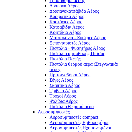
Γρασαδόροι αέρος
Δράπανα Αέρος
Δραπανοκατσάβιδα Αέρος
Καρφωτικά Αέρος
Καστάνιες Αέρος
Κατσαβίδια Αέρος
Κοφτάκια Αέρος
Ματσακόνια - Ξύστρες Αέρος
Ξεπονταριστές Αέρος
Πιστόλια - Φυσητήρες Αέρος
Πιστόλια αμμοβολής-Πίσσας
Πιστόλια Βαφής
Πιστόλια θερμού αέρα (Στεγνωτικά)
αέρος
Πριτσιναδόροι Αέρος
Σέγες Αέρος
Σκαπτικά Αέρος
Τριβεία Αέρος
Τροχοί Αέρος
Ψαλίδια Αέρος
Πιστόλια Θερμού αέρα
Αεροσυμπιεστές
+
Αεροσυμπιεστές compact
Αεροσυμπιεστές Εμβολοφόροι
Αεροσυμπιεστές Ηχομονωμένοι