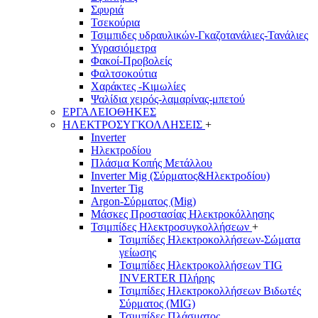
Σφυριά
Τσεκούρια
Τσιμπιδες υδραυλικών-Γκαζοτανάλιες-Τανάλιες
Υγρασιόμετρα
Φακοί-Προβολείς
Φαλτσοκούτια
Χαράκτες -Κιμωλίες
Ψαλίδια χειρός-λαμαρίνας-μπετού
ΕΡΓΑΛΕΙΟΘΗΚΕΣ
ΗΛΕΚΤΡΟΣΥΓΚΟΛΛΗΣΕΙΣ
+
Inverter
Ηλεκτροδίου
Πλάσμα Κοπής Μετάλλου
Inverter Mig (Σύρματος&Ηλεκτροδίου)
Inverter Tig
Argon-Σύρματος (Mig)
Μάσκες Προστασίας Ηλεκτροκόλλησης
Τσιμπίδες Ηλεκτροσυγκολλήσεων
+
Τσιμπίδες Ηλεκτροκολλήσεων-Σώματα
γείωσης
Τσιμπίδες Ηλεκτροκολλήσεων TIG
INVERTER Πλήρης
Τσιμπίδες Ηλεκτροκολλήσεων Βιδωτές
Σύρματος (MIG)
Τσιμπίδες Πλάσματος