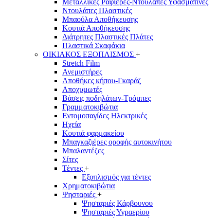
Μεταλλικές Ραφιέρες-Ντουλάπες Υφασμάτινες
Ντουλάπες Πλαστικές
Μπαούλα Αποθήκευσης
Κουτιά Αποθήκευσης
Διάτρητες Πλαστικές Πλάτες
Πλαστικά Σκαφάκια
ΟΙΚΙΑΚΟΣ ΕΞΟΠΛΙΣΜΟΣ
+
Stretch Film
Ανεμιστήρες
Αποθήκες κήπου-Γκαράζ
Αποχυμωτές
Βάσεις ποδηλάτων-Τρόμπες
Γραμματοκιβώτια
Εντομοπαγίδες Ηλεκτρικές
Ηχεία
Κουτιά φαρμακείου
Μπαγκαζιέρες οροφής αυτοκινήτου
Μπαλαντέζες
Σίτες
Τέντες
+
Εξοπλισμός για τέντες
Χρηματοκιβώτια
Ψησταριές
+
Ψησταριές Κάρβουνου
Ψησταριές Υγραερίου