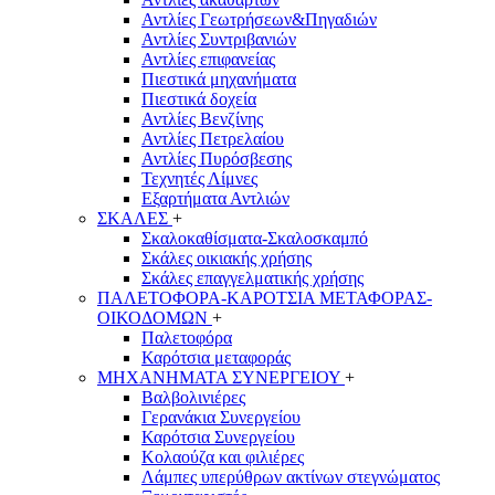
Αντλίες Γεωτρήσεων&Πηγαδιών
Αντλίες Συντριβανιών
Αντλίες επιφανείας
Πιεστικά μηχανήματα
Πιεστικά δοχεία
Αντλίες Βενζίνης
Αντλίες Πετρελαίου
Αντλίες Πυρόσβεσης
Τεχνητές Λίμνες
Εξαρτήματα Αντλιών
ΣΚΑΛΕΣ
+
Σκαλοκαθίσματα-Σκαλοσκαμπό
Σκάλες οικιακής χρήσης
Σκάλες επαγγελματικής χρήσης
ΠΑΛΕΤΟΦΟΡΑ-ΚΑΡΟΤΣΙΑ ΜΕΤΑΦΟΡΑΣ-
ΟΙΚΟΔΟΜΩΝ
+
Παλετοφόρα
Καρότσια μεταφοράς
ΜΗΧΑΝΗΜΑΤΑ ΣΥΝΕΡΓΕΙΟΥ
+
Βαλβολινιέρες
Γερανάκια Συνεργείου
Καρότσια Συνεργείου
Κολαούζα και φιλιέρες
Λάμπες υπερύθρων ακτίνων στεγνώματος