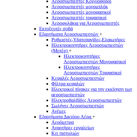
Αεροσυμπιεστές Κοχλιοφόροι
Αεροσυμπιεστές μονομπλόκ
Αεροσυμπιεστές μονοφασικοί
Αεροσυμπιεστές τριφασικοί
Αεροφυλάκια για Αεροσυμπιεστές
Εκτοξευτές σοβά
Εξαρτήματα Αεροσυμπιεστών
+
Ρυθμιστές-Υδατοπαγίδες-Ελαιωτήρες
Ηλεκτροκινητήρες Αεροσυμπιεστών
(Μοτέρ)
+
Ηλεκτροκινητήρες
Αεροσυμπιεστών Μονοφασικοί
Ηλεκτροκινητήρες
Αεροσυμπιεστών Τριφασικοί
Κεφαλές Αεροσυμπιεστών
Φίλτρα κεφαλών
Ηλεκτρικοί πίνακες για την εκκίνηση των
αεροσυμπιεστών
Ηλεκτροβαλβίδες Αεροσυμπιεστών
Σωλήνες Αεροσυμπιεστών
Ανέμες
Εξαρτήματα Δικτύου Αέρα
+
Αερόμετρα
Αναρτήρες εργαλείων
Κιτ πιστολιών