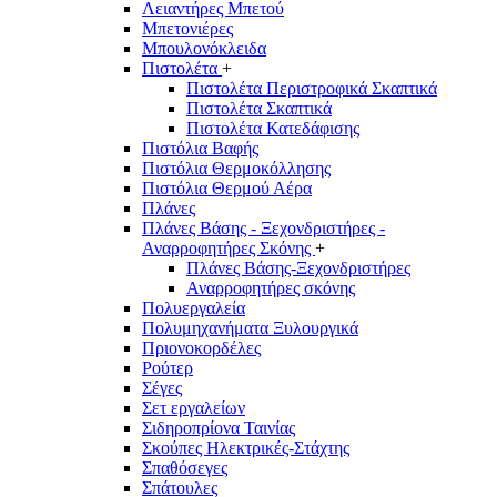
Λειαντήρες Μπετού
Μπετονιέρες
Μπουλονόκλειδα
Πιστολέτα
+
Πιστολέτα Περιστροφικά Σκαπτικά
Πιστολέτα Σκαπτικά
Πιστολέτα Κατεδάφισης
Πιστόλια Βαφής
Πιστόλια Θερμοκόλλησης
Πιστόλια Θερμού Αέρα
Πλάνες
Πλάνες Βάσης - Ξεχονδριστήρες -
Αναρροφητήρες Σκόνης
+
Πλάνες Βάσης-Ξεχονδριστήρες
Αναρροφητήρες σκόνης
Πολυεργαλεία
Πολυμηχανήματα Ξυλουργικά
Πριονοκορδέλες
Ρούτερ
Σέγες
Σετ εργαλείων
Σιδηροπρίονα Ταινίας
Σκούπες Ηλεκτρικές-Στάχτης
Σπαθόσεγες
Σπάτουλες