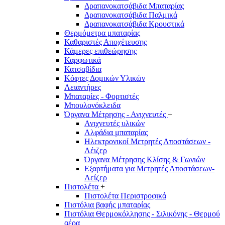
Δραπανοκατσάβιδα Μπαταρίας
Δραπανοκατσάβιδα Παλμικά
Δραπανοκατσάβιδα Κρουστικά
Θερμόμετρα μπαταρίας
Καθαριστές Αποχέτευσης
Κάμερες επιθεώρησης
Καρφωτικά
Κατσαβίδια
Κόφτες Δομικών Υλικών
Λειαντήρες
Μπαταρίες - Φορτιστές
Μπουλονόκλειδα
Όργανα Μέτρησης - Ανιχνευτές
+
Ανιχνευτές υλικών
Αλφάδια μπαταρίας
Ηλεκτρονικοί Μετρητές Αποστάσεων -
Λέιζερ
Όργανα Μέτρησης Κλίσης & Γωνιών
Εξαρτήματα για Μετρητές Αποστάσεων-
Λείζερ
Πιστολέτα
+
Πιστολέτα Περιστροφικά
Πιστόλια βαφής μπαταρίας
Πιστόλια Θερμοκόλλησης - Σιλικόνης - Θερμού
αέρα