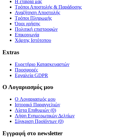
Η εταιρία μας
Τρόποι Αποστολής & Παράδοσης
Αναζήτηση Αποστολής
Τρόποι Πληρωμής
Όροι χρήσης
Πολιτική επιστροφών
Επικοινωνία
Χάρτης Ιστότοπου
Extras
Ευρετήριο Κατασκευαστών
Προσφορές
Εργαλεία GDPR
Ο Λογαριασμός μου
O Λογαριασμός μου
Ιστορικό Παραγγελιών
Λίστα Επιθυμιών (
0
)
Λήψη Ενημερωτικών Δελτίων
Σύγκριση Προϊόντων (
0
)
Εγγραφή στο newsletter