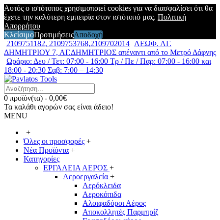
Αυτός ο ιστότοπος χρησιμοποιεί cookies για να διασφαλίσει ότι θα
έχετε την καλύτερη εμπειρία στον ιστότοπό μας.
Πολιτική
Απορρήτου
Κλείσιμο
Προτιμήσεις
Αποδοχή
2109751182, 2109753768,2109702014
ΛΕΩΦ. ΑΓ.
ΔΗΜΗΤΡΙΟΥ 7, ΑΓ.ΔΗΜΗΤΡΙΟΣ απέναντι από το Μετρό Δάφνης
Ωράριο: Δευ / Τετ: 07:00 - 16:00 Τρ / Πε / Παρ: 07:00 - 16:00 και
18:00 - 20:30 Σαβ: 7:00 – 14:30
0 προϊόν(τα) - 0,00€
Τα καλάθι αγορών σας είναι άδειο!
MENU
+
Όλες οι προσφορές
+
Νέα Προϊόντα
+
Κατηγορίες
ΕΡΓΑΛΕΙΑ ΑΕΡΟΣ
+
Αεροεργαλεία
+
Αερόκλειδα
Αεροκόπιδα
Αλοιφαδόροι Αέρος
Αποκολλητές Παρμπρίζ