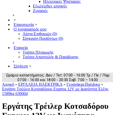
Ηλεκτρικές Ψησταριές
Εξωλέμβιες μηχανές
Ζυγαριές
+
+
Επικοινωνία
+
Ο λογαριασμός μου
Λίστα Επιθυμιών (
0
)
Σύγκριση Προϊόντων (
0
)
+
Εταιρεία
Τρόποι Πληρωμής
Τρόποι Αποστολής & Παράδοσης
+
Σύνδεση
+
Ωράριο καταστήματος: Δευ / Τετ: 07:00 - 16:00 Τρ / Πε / Παρ:
07:00 - 16:00 και 18:00 - 20:30 Σαβ: 7:00 – 14:30
Αρχική
»
ΕΡΓΑΛΕΙΑ ΗΛΕΚΤΡΙΚΑ
»
Γερανάκια-Παλάγκο
»
Εργάτης Τρέιλερ Κοτσαδόρου Express 12V με Ικανότητα Έλξης
1589kg 630004
Εργάτης Τρέιλερ Κοτσαδόρου