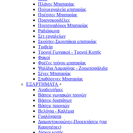
Πλάνες Μπαταρίας
Πολυεργαλεία μπαταρίας
Πρέσσες Μπαταρίας
Πριονοκορδέλες
Πριτσιναδόροι Μπαταρίας
Ραδιόφωνα
Σετ εργαλείων
Σκούπες-Σκουπάκια μπαταρίας
Τριβεία
Τροχοί Γωνιακοί - Τροχοί Κοπής
Φακοί
Φρέζες τοίχου μπαταρίας
Ψαλίδια Λαμαρίνας - Ζουμποψάλιδα
Σέγες Μπαταρίας
Σπαθόσεγες Μπαταρίας
ΕΞΑΡΤΗΜΑΤΑ
+
Αναδευτήρες
Βάσεις γωνιακών τροχών
Βάσεις δραπάνων
Βάσεις πριονιών
Βελόνια - Καλέμια
Γυαλόχαρτα
Διαμαντοκορώνες-Προεκτάσεις (για
Καροτιέρες)
Δίσκοι κοπής