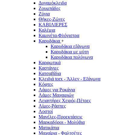
Δυναμόκλειδα
Ζουμπάδες
Ζύγια
Θήκες-Ζώνες
ΚΑΒΙΛΙΕΡΕΣ
Καλέμια
Καμινέτα-Φλόγιστρα
Καρυδάκια
+
Καρυδάκια εξάγωνα
Καρυδάκια με μύτη
Καρυδάκια πολύγωνα
Καρφωτικά
Καστάνιες
Κατσαβίδια
Κλειδιά torx - Άλλεν - Εξάγωνα
Κόφτες
Λάμες για Ροκάνια
Λάμες Μαχαιριών
Λειαντήρες Χειρός-Πέτρες
Λίμες-Ράσπες
Λοστοί
Μανέλες-Προεκτάσεις
Μαρκαδόροι - Μολύβια
Ματικάπια
Μαχαίρια - Φαλτσέτες