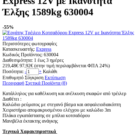
Express 12V με Ικανότητα
Έλξης 1589kg 630004
-55%
Περισσότερες φωτογραφίες
Κατασκευαστής:
Express
Κωδικός Προϊόντος:
630004
Διαθεσιμότητα:
1 έως 3 ημέρες
219,48€
97,92€
(στην τιμή περιλαμβάνεται ΦΠΑ 24%)
Ποσότητα:
-
+
Καλάθι
Επιθυμητό
Σύγκριση
Εκτύπωση
Περιγραφή
Σχετικά Προϊόντα (8)
Κατάλληλος για καθέλκυση και ανέλκυση σκαφών από τρέιλερ
Διαθέτει :
Καλώδιο ρεύματος με στεγανό βίσμα και ασφαλειοδιακόπτη
Χειριστήριο απομακρυσμένου ελέγχου με καλώδιο 3m
Πλάκα εγκατάστασης σε μπίλια κοτσαδόρου
Μανιβέλα έκτακτης ανάγκης
Τεχνικά Χαρακτηριστικά