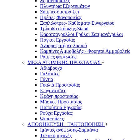
Ξεμονταριστές
Πλυντήρια Εξαρτημάτων
Συμπιεσόμετρα Σετ
Πρέσες Φανοποιείας
Ξαπλώστρες- Καθίσματα Συνεργείου
Τρίποδα στήριξης-Stand
Καροτσόγρυλλοι-Γρύλοι-Σασμανόγρυλοι
Πάγκοι Εργασίας
Αναρροφητήρες λαδιού
Καμπίνες Αμμοβολής - Φορητοί Αμμοβολείς
Ράμπες φόρτωσης
ΜΕΣΑ ΑΤΟΜΙΚΗΣ ΠΡΟΣΤΑΣΙΑΣ
+
Αδιάβροχα
Γαλότσες
Γάντια
Γυαλιά Προστασίας
Επιγονατίδες
Κράνη προστασίας
Μάσκες Προστασίας
Παπούτσια Εργασίας
Ρούχα Εργασίας
Ωτοασπίδες
ΑΠΟΘΗΚΕΥΣΗ - ΤΑΚΤΟΠΟΙΗΣΗ
+
Ιμάντες ανύψωσης-Σαμπάνια
Τσερκομηχανές