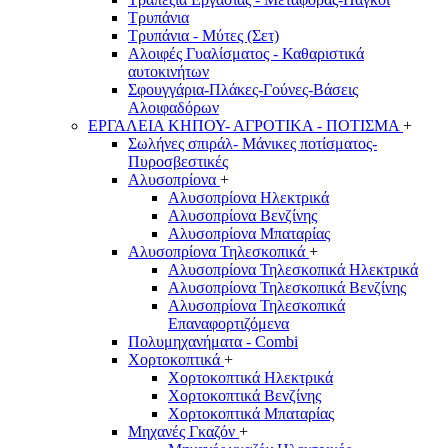
Τρυπάνια
Τρυπάνια - Μύτες (Σετ)
Αλοιφές Γυαλίσματος - Καθαριστικά
αυτοκινήτων
Σφουγγάρια-Πλάκες-Γούνες-Βάσεις
Αλοιφαδόρων
ΕΡΓΑΛΕΙΑ ΚΗΠΟΥ- ΑΓΡΟΤΙΚΑ - ΠΟΤΙΣΜΑ
+
Σωλήνες σπιράλ- Μάνικες ποτίσματος-
Πυροσβεστικές
Αλυσοπρίονα
+
Αλυσοπρίονα Ηλεκτρικά
Αλυσοπρίονα Βενζίνης
Αλυσοπρίονα Μπαταρίας
Αλυσοπρίονα Τηλεσκοπικά
+
Αλυσοπρίονα Τηλεσκοπικά Ηλεκτρικά
Αλυσοπρίονα Τηλεσκοπικά Βενζίνης
Αλυσοπρίονα Τηλεσκοπικά
Επαναφορτιζόμενα
Πολυμηχανήματα - Combi
Χορτοκοπτικά
+
Χορτοκοπτικά Ηλεκτρικά
Χορτοκοπτικά Βενζίνης
Χορτοκοπτικά Μπαταρίας
Μηχανές Γκαζόν
+