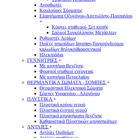
Ανορθωτές
Κουλούρες Σύρματος
Εξαρτήματα Οξυγόνου-Ασετυλίνης-Προπανίου
+
Κόφτες σταθεροί- Σετ κοπής
Σαλμοί Συγκόλλησης Μετάλλων
Ρυθμιστές Αερίων
Πρίζες τσιμπίδων Inverter-Ταχυσύνδεσμοι
καλωδίων θηλυκοί&αρσενικοιί
Ηλεκτρόδια
ΓΕΝΝΗΤΡΙΕΣ
+
Με κινητήρα Βενζίνης
Φορητοί σταθμοί ενέργειας
Με κινητήρα Πετρελαίου
ΘΕΡΜΑΝΤΙΚΑ ΣΩΜΑΤΑ - ΣΟΜΠΕΣ
+
Θερμαντικά Ηλεκτρικά Σώματα
Σόμπες Υγραερίου - Αλογόνου
ΠΛΥΣΤΙΚΑ
+
Πλυστικά κρύου νερού
Πλυστικά ζεστού νερού
Πλυστικά μηχανήματα βενζίνης
Καθαριστικά Πλυστικών μηχανημάτων
ΑΝΤΛΙΕΣ
+
Αντλίες Ομβρίων
Αντλίες ακαθάρτων