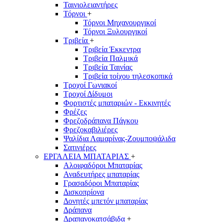
Ταινιολειαντήρες
Τόρνοι
+
Τόρνοι Μηχανουργικοί
Τόρνοι Ξυλουργικοί
Τριβεία
+
Τριβεία Έκκεντρα
Τριβεία Παλμικά
Τριβεία Ταινίας
Τριβεία τοίχου τηλεσκοπικά
Τροχοί Γωνιακοί
Τροχοί Δίδυμοι
Φορτιστές μπαταριών - Εκκινητές
Φρέζες
Φρεζοδράπανα Πάγκου
Φρεζοκαβιλιέρες
Ψαλίδια Λαμαρίνας-Ζουμποψάλιδα
Σατινιέρες
ΕΡΓΑΛΕΙΑ ΜΠΑΤΑΡΙΑΣ
+
Αλοιφαδόροι Μπαταρίας
Αναδευτήρες μπαταρίας
Γρασαδόροι Μπαταρίας
Δισκοπρίονα
Δονητές μπετόν μπαταρίας
Δράπανα
Δραπανοκατσάβιδα
+