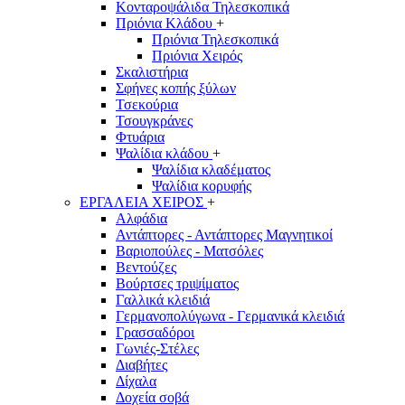
Κονταροψάλιδα Τηλεσκοπικά
Πριόνια Κλάδου
+
Πριόνια Τηλεσκοπικά
Πριόνια Χειρός
Σκαλιστήρια
Σφήνες κοπής ξύλων
Τσεκούρια
Τσουγκράνες
Φτυάρια
Ψαλίδια κλάδου
+
Ψαλίδια κλαδέματος
Ψαλίδια κορυφής
ΕΡΓΑΛΕΙΑ ΧΕΙΡΟΣ
+
Αλφάδια
Αντάπτορες - Αντάπτορες Μαγνητικοί
Βαριοπούλες - Ματσόλες
Βεντούζες
Βούρτσες τριψίματος
Γαλλικά κλειδιά
Γερμανοπολύγωνα - Γερμανικά κλειδιά
Γρασσαδόροι
Γωνιές-Στέλες
Διαβήτες
Δίχαλα
Δοχεία σοβά