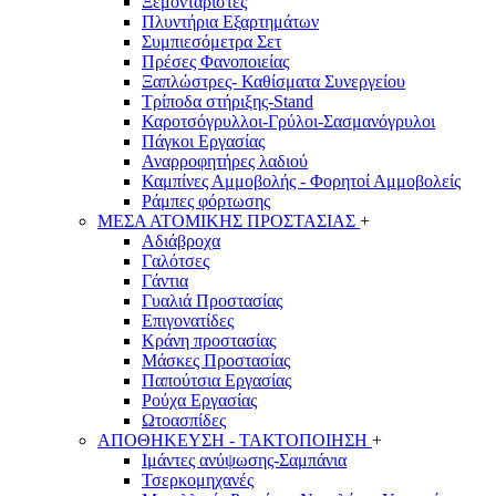
Ξεμονταριστές
Πλυντήρια Εξαρτημάτων
Συμπιεσόμετρα Σετ
Πρέσες Φανοποιείας
Ξαπλώστρες- Καθίσματα Συνεργείου
Τρίποδα στήριξης-Stand
Καροτσόγρυλλοι-Γρύλοι-Σασμανόγρυλοι
Πάγκοι Εργασίας
Αναρροφητήρες λαδιού
Καμπίνες Αμμοβολής - Φορητοί Αμμοβολείς
Ράμπες φόρτωσης
ΜΕΣΑ ΑΤΟΜΙΚΗΣ ΠΡΟΣΤΑΣΙΑΣ
+
Αδιάβροχα
Γαλότσες
Γάντια
Γυαλιά Προστασίας
Επιγονατίδες
Κράνη προστασίας
Μάσκες Προστασίας
Παπούτσια Εργασίας
Ρούχα Εργασίας
Ωτοασπίδες
ΑΠΟΘΗΚΕΥΣΗ - ΤΑΚΤΟΠΟΙΗΣΗ
+
Ιμάντες ανύψωσης-Σαμπάνια
Τσερκομηχανές