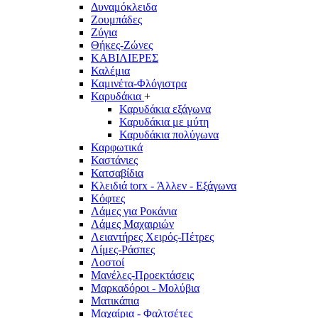
Δυναμόκλειδα
Ζουμπάδες
Ζύγια
Θήκες-Ζώνες
ΚΑΒΙΛΙΕΡΕΣ
Καλέμια
Καμινέτα-Φλόγιστρα
Καρυδάκια
+
Καρυδάκια εξάγωνα
Καρυδάκια με μύτη
Καρυδάκια πολύγωνα
Καρφωτικά
Καστάνιες
Κατσαβίδια
Κλειδιά torx - Άλλεν - Εξάγωνα
Κόφτες
Λάμες για Ροκάνια
Λάμες Μαχαιριών
Λειαντήρες Χειρός-Πέτρες
Λίμες-Ράσπες
Λοστοί
Μανέλες-Προεκτάσεις
Μαρκαδόροι - Μολύβια
Ματικάπια
Μαχαίρια - Φαλτσέτες