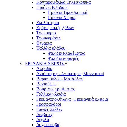
Κονταροψάλιδα Τηλεσκοπικά
Πριόνια Κλάδου
+
Πριόνια Τηλεσκοπικά
Πριόνια Χειρός
Σκαλιστήρια
Σφήνες κοπής ξύλων
Τσεκούρια
Τσουγκράνες
Φτυάρια
Ψαλίδια κλάδου
+
Ψαλίδια κλαδέματος
Ψαλίδια κορυφής
ΕΡΓΑΛΕΙΑ ΧΕΙΡΟΣ
+
Αλφάδια
Αντάπτορες - Αντάπτορες Μαγνητικοί
Βαριοπούλες - Ματσόλες
Βεντούζες
Βούρτσες τριψίματος
Γαλλικά κλειδιά
Γερμανοπολύγωνα - Γερμανικά κλειδιά
Γρασσαδόροι
Γωνιές-Στέλες
Διαβήτες
Δίχαλα
Δοχεία σοβά