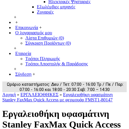
Ηλεκτρικές Ψησταριές
Εξωλέμβιες μηχανές
Ζυγαριές
+
+
Επικοινωνία
+
Ο λογαριασμός μου
Λίστα Επιθυμιών (
0
)
Σύγκριση Προϊόντων (
0
)
+
Εταιρεία
Τρόποι Πληρωμής
Τρόποι Αποστολής & Παράδοσης
+
Σύνδεση
+
Ωράριο καταστήματος: Δευ / Τετ: 07:00 - 16:00 Τρ / Πε / Παρ:
07:00 - 16:00 και 18:00 - 20:30 Σαβ: 7:00 – 14:30
Αρχική
»
ΕΡΓΑΛΕΙΟΘΗΚΕΣ
»
Εργαλειοθήκη υφασμάτινη
Stanley FaxMax Quick Access με φερμουάρ FMST1-80147
Εργαλειοθήκη υφασμάτινη
Stanley FaxMax Quick Access