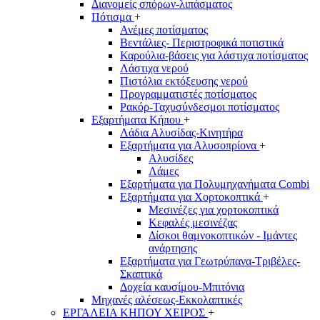
Διανομείς σπόρων-λιπάσματος
Πότισμα
+
Ανέμες ποτίσματος
Βεντάλιες- Περιστροφικά ποτιστικά
Καρούλια-βάσεις για λάστιχα ποτίσματος
Λάστιχα νερού
Πιστόλια εκτόξευσης νερού
Προγραμματιστές ποτίσματος
Ρακόρ-Ταχυσύνδεσμοι ποτίσματος
Εξαρτήματα Κήπου
+
Λάδια Αλυσίδας-Κινητήρα
Εξαρτήματα για Αλυσοπρίονα
+
Αλυσίδες
Λάμες
Εξαρτήματα για Πολυμηχανήματα Combi
Εξαρτήματα για Χορτοκοπτικά
+
Μεσινέζες για χορτοκοπτικά
Κεφαλές μεσινέζας
Δίσκοι θαμνοκοπτικών - Ιμάντες
ανάρτησης
Εξαρτήματα για Γεωτρύπανα-Τριβέλες-
Σκαπτικά
Δοχεία καυσίμου-Μπιτόνια
Μηχανές αλέσεως-Εκκολαπτικές
ΕΡΓΑΛΕΙΑ ΚΗΠΟΥ ΧΕΙΡΟΣ
+