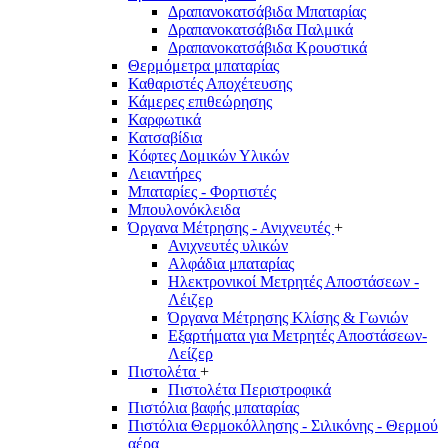
Δραπανοκατσάβιδα Μπαταρίας
Δραπανοκατσάβιδα Παλμικά
Δραπανοκατσάβιδα Κρουστικά
Θερμόμετρα μπαταρίας
Καθαριστές Αποχέτευσης
Κάμερες επιθεώρησης
Καρφωτικά
Κατσαβίδια
Κόφτες Δομικών Υλικών
Λειαντήρες
Μπαταρίες - Φορτιστές
Μπουλονόκλειδα
Όργανα Μέτρησης - Ανιχνευτές
+
Ανιχνευτές υλικών
Αλφάδια μπαταρίας
Ηλεκτρονικοί Μετρητές Αποστάσεων -
Λέιζερ
Όργανα Μέτρησης Κλίσης & Γωνιών
Εξαρτήματα για Μετρητές Αποστάσεων-
Λείζερ
Πιστολέτα
+
Πιστολέτα Περιστροφικά
Πιστόλια βαφής μπαταρίας
Πιστόλια Θερμοκόλλησης - Σιλικόνης - Θερμού
αέρα