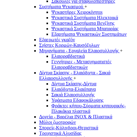
Σακούλες για σταφυλοπιεστήρες
Συστήματα Ψεκασμού
+
Ψεκαστήρες Χειροκίνητοι
Ψεκαστικά Συστήματα Ηλεκτρικά
Ψεκαστικά Συστήματα Βενζίνης
Ψεκαστικά Συστήματα Μπαταρίας
Εξαρτήματα Ψεκαστικών Συστημάτων
Εξαερωτές γκαζόν
Σχίστες Κορμών-Καυσόξυλων
Μηχανήματα - Εργαλεία Ελαιοσυλλογής
+
Ελαιοραβδιστικά
Γεννήτριες - Μετασχηματιστές
Ελαιοραβδιστικών
Δίχτυα Σκίασης - Ελαιόδιχτα - Σακιά
Ελλαιοσυλλογής
+
Δίχτυα Σκίασης-Δίχτυα
Ελαιόδιχτα-Ελαιόπανα
Σακιά Ελαιοσυλλογής
Υφάσματα Εδαφοκάλυψης
Φράκτες κήπου-Σύρματα κηπουρικής-
Πλακάκια πλαστικά
Δοχεία - Βαρέλια INOX & Πλαστικά
Μύλοι ζωοτροφών
Σπορείς-Κύλινδροι-Θεριστικά
Τροχιστικά Αλυσίδας