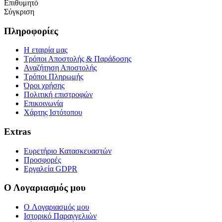
Επιθυμητό
Σύγκριση
Πληροφορίες
Η εταιρία μας
Τρόποι Αποστολής & Παράδοσης
Αναζήτηση Αποστολής
Τρόποι Πληρωμής
Όροι χρήσης
Πολιτική επιστροφών
Επικοινωνία
Χάρτης Ιστότοπου
Extras
Ευρετήριο Κατασκευαστών
Προσφορές
Εργαλεία GDPR
Ο Λογαριασμός μου
O Λογαριασμός μου
Ιστορικό Παραγγελιών