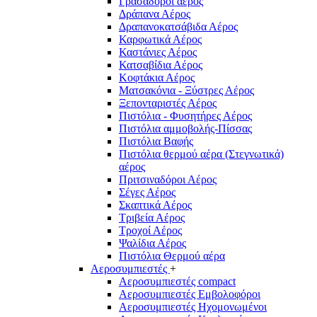
Γρασαδόροι αέρος
Δράπανα Αέρος
Δραπανοκατσάβιδα Αέρος
Καρφωτικά Αέρος
Καστάνιες Αέρος
Κατσαβίδια Αέρος
Κοφτάκια Αέρος
Ματσακόνια - Ξύστρες Αέρος
Ξεπονταριστές Αέρος
Πιστόλια - Φυσητήρες Αέρος
Πιστόλια αμμοβολής-Πίσσας
Πιστόλια Βαφής
Πιστόλια θερμού αέρα (Στεγνωτικά)
αέρος
Πριτσιναδόροι Αέρος
Σέγες Αέρος
Σκαπτικά Αέρος
Τριβεία Αέρος
Τροχοί Αέρος
Ψαλίδια Αέρος
Πιστόλια Θερμού αέρα
Αεροσυμπιεστές
+
Αεροσυμπιεστές compact
Αεροσυμπιεστές Εμβολοφόροι
Αεροσυμπιεστές Ηχομονωμένοι