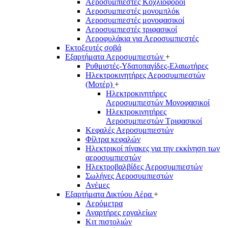
Αεροσυμπιεστές Κοχλιοφόροι
Αεροσυμπιεστές μονομπλόκ
Αεροσυμπιεστές μονοφασικοί
Αεροσυμπιεστές τριφασικοί
Αεροφυλάκια για Αεροσυμπιεστές
Εκτοξευτές σοβά
Εξαρτήματα Αεροσυμπιεστών
+
Ρυθμιστές-Υδατοπαγίδες-Ελαιωτήρες
Ηλεκτροκινητήρες Αεροσυμπιεστών
(Μοτέρ)
+
Ηλεκτροκινητήρες
Αεροσυμπιεστών Μονοφασικοί
Ηλεκτροκινητήρες
Αεροσυμπιεστών Τριφασικοί
Κεφαλές Αεροσυμπιεστών
Φίλτρα κεφαλών
Ηλεκτρικοί πίνακες για την εκκίνηση των
αεροσυμπιεστών
Ηλεκτροβαλβίδες Αεροσυμπιεστών
Σωλήνες Αεροσυμπιεστών
Ανέμες
Εξαρτήματα Δικτύου Αέρα
+
Αερόμετρα
Αναρτήρες εργαλείων
Κιτ πιστολιών