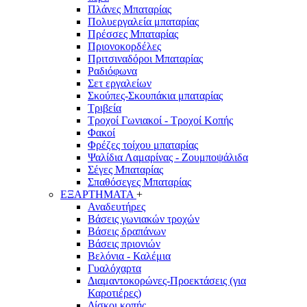
Πλάνες Μπαταρίας
Πολυεργαλεία μπαταρίας
Πρέσσες Μπαταρίας
Πριονοκορδέλες
Πριτσιναδόροι Μπαταρίας
Ραδιόφωνα
Σετ εργαλείων
Σκούπες-Σκουπάκια μπαταρίας
Τριβεία
Τροχοί Γωνιακοί - Τροχοί Κοπής
Φακοί
Φρέζες τοίχου μπαταρίας
Ψαλίδια Λαμαρίνας - Ζουμποψάλιδα
Σέγες Μπαταρίας
Σπαθόσεγες Μπαταρίας
ΕΞΑΡΤΗΜΑΤΑ
+
Αναδευτήρες
Βάσεις γωνιακών τροχών
Βάσεις δραπάνων
Βάσεις πριονιών
Βελόνια - Καλέμια
Γυαλόχαρτα
Διαμαντοκορώνες-Προεκτάσεις (για
Καροτιέρες)
Δίσκοι κοπής