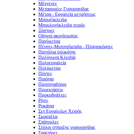
Μέγγενες
Μεταφορέες Γυψοσανίδας
Μέτρα - Εργαλεία μετρήσεως
Μπουζόκλειδα
Μπουλονόκλειδα χειρός
Ξύστρες
Οδηγοί ακονίσματος
Παχύμετρα
Πένσες-Μυτοτσίμπιδα - Πλαγιοκόφτες
Πιστόλια σιλικόνης
Πολύγωνα Κλειδιά
Πολυεργαλεία
Πολύμετρα
Πόντες
Πριόνια
Πριτσιναδόροι
Προεκτάσεις
Προκοβγάλτες
Ρίγες
Ροκάνια
Σετ Εργαλείων Χειρός
Σκαρπέλα
Σπάτουλες
Στύλοι στήριξης γυψοσανίδας
Σφικτήρες