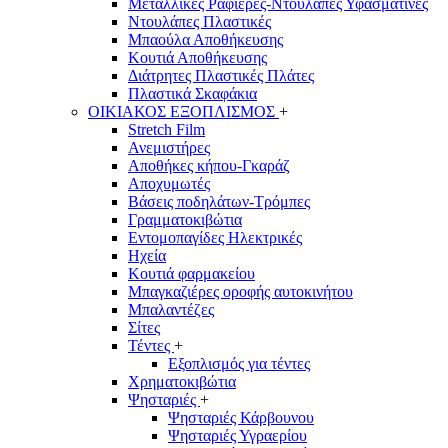
Μεταλλικές Ραφιέρες-Ντουλάπες Υφασμάτινες
Ντουλάπες Πλαστικές
Μπαούλα Αποθήκευσης
Κουτιά Αποθήκευσης
Διάτρητες Πλαστικές Πλάτες
Πλαστικά Σκαφάκια
ΟΙΚΙΑΚΟΣ ΕΞΟΠΛΙΣΜΟΣ
+
Stretch Film
Ανεμιστήρες
Αποθήκες κήπου-Γκαράζ
Αποχυμωτές
Βάσεις ποδηλάτων-Τρόμπες
Γραμματοκιβώτια
Εντομοπαγίδες Ηλεκτρικές
Ηχεία
Κουτιά φαρμακείου
Μπαγκαζιέρες οροφής αυτοκινήτου
Μπαλαντέζες
Σίτες
Τέντες
+
Εξοπλισμός για τέντες
Χρηματοκιβώτια
Ψησταριές
+
Ψησταριές Κάρβουνου
Ψησταριές Υγραερίου