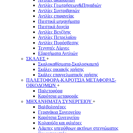
Αντλίες Γεωτρήσεων&Πηγαδιών
Αντλίες Συντριβανιών
Αντλίες επιφανείας
Πιεστικά μηχανήματα
Πιεστικά δοχεία
Αντλίες Βενζίνης
Αντλίες Πετρελαίου
Αντλίες Πυρόσβεσης
Τεχνητές Λίμνες
Εξαρτήματα Αντλιών
ΣΚΑΛΕΣ
+
Σκαλοκαθίσματα-Σκαλοσκαμπό
Σκάλες οικιακής χρήσης
Σκάλες επαγγελματικής χρήσης
ΠΑΛΕΤΟΦΟΡΑ-ΚΑΡΟΤΣΙΑ ΜΕΤΑΦΟΡΑΣ-
ΟΙΚΟΔΟΜΩΝ
+
Παλετοφόρα
Καρότσια μεταφοράς
ΜΗΧΑΝΗΜΑΤΑ ΣΥΝΕΡΓΕΙΟΥ
+
Βαλβολινιέρες
Γερανάκια Συνεργείου
Καρότσια Συνεργείου
Κολαούζα και φιλιέρες
Λάμπες υπερύθρων ακτίνων στεγνώματος