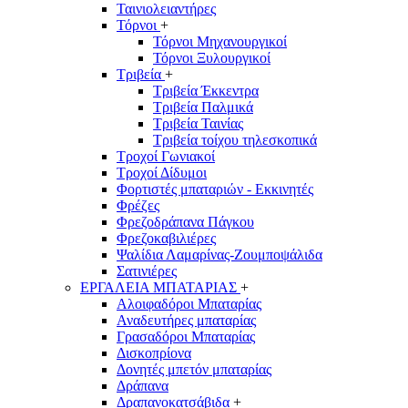
Ταινιολειαντήρες
Τόρνοι
+
Τόρνοι Μηχανουργικοί
Τόρνοι Ξυλουργικοί
Τριβεία
+
Τριβεία Έκκεντρα
Τριβεία Παλμικά
Τριβεία Ταινίας
Τριβεία τοίχου τηλεσκοπικά
Τροχοί Γωνιακοί
Τροχοί Δίδυμοι
Φορτιστές μπαταριών - Εκκινητές
Φρέζες
Φρεζοδράπανα Πάγκου
Φρεζοκαβιλιέρες
Ψαλίδια Λαμαρίνας-Ζουμποψάλιδα
Σατινιέρες
ΕΡΓΑΛΕΙΑ ΜΠΑΤΑΡΙΑΣ
+
Αλοιφαδόροι Μπαταρίας
Αναδευτήρες μπαταρίας
Γρασαδόροι Μπαταρίας
Δισκοπρίονα
Δονητές μπετόν μπαταρίας
Δράπανα
Δραπανοκατσάβιδα
+