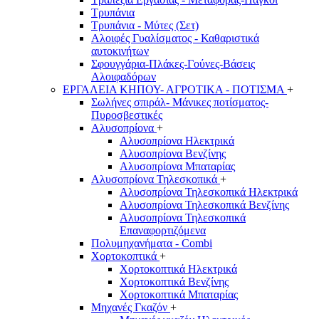
Τρυπάνια
Τρυπάνια - Μύτες (Σετ)
Αλοιφές Γυαλίσματος - Καθαριστικά
αυτοκινήτων
Σφουγγάρια-Πλάκες-Γούνες-Βάσεις
Αλοιφαδόρων
ΕΡΓΑΛΕΙΑ ΚΗΠΟΥ- ΑΓΡΟΤΙΚΑ - ΠΟΤΙΣΜΑ
+
Σωλήνες σπιράλ- Μάνικες ποτίσματος-
Πυροσβεστικές
Αλυσοπρίονα
+
Αλυσοπρίονα Ηλεκτρικά
Αλυσοπρίονα Βενζίνης
Αλυσοπρίονα Μπαταρίας
Αλυσοπρίονα Τηλεσκοπικά
+
Αλυσοπρίονα Τηλεσκοπικά Ηλεκτρικά
Αλυσοπρίονα Τηλεσκοπικά Βενζίνης
Αλυσοπρίονα Τηλεσκοπικά
Επαναφορτιζόμενα
Πολυμηχανήματα - Combi
Χορτοκοπτικά
+
Χορτοκοπτικά Ηλεκτρικά
Χορτοκοπτικά Βενζίνης
Χορτοκοπτικά Μπαταρίας
Μηχανές Γκαζόν
+