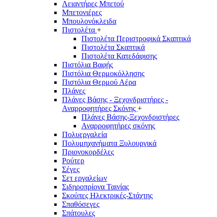
Λειαντήρες Μπετού
Μπετονιέρες
Μπουλονόκλειδα
Πιστολέτα
+
Πιστολέτα Περιστροφικά Σκαπτικά
Πιστολέτα Σκαπτικά
Πιστολέτα Κατεδάφισης
Πιστόλια Βαφής
Πιστόλια Θερμοκόλλησης
Πιστόλια Θερμού Αέρα
Πλάνες
Πλάνες Βάσης - Ξεχονδριστήρες -
Αναρροφητήρες Σκόνης
+
Πλάνες Βάσης-Ξεχονδριστήρες
Αναρροφητήρες σκόνης
Πολυεργαλεία
Πολυμηχανήματα Ξυλουργικά
Πριονοκορδέλες
Ρούτερ
Σέγες
Σετ εργαλείων
Σιδηροπρίονα Ταινίας
Σκούπες Ηλεκτρικές-Στάχτης
Σπαθόσεγες
Σπάτουλες