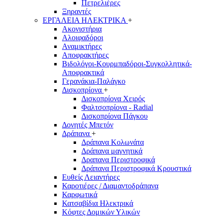
Πετρελιέρες
Ξηραντές
ΕΡΓΑΛΕΙΑ ΗΛΕΚΤΡΙΚΑ
+
Ακονιστήρια
Αλοιφαδόροι
Αναμικτήρες
Αποφρακτήρες
Βιδολόγοι-Κουρμπαδόροι-Συγκολλητικά-
Αποφρακτικά
Γερανάκια-Παλάγκο
Δισκοπρίονα
+
Δισκοπρίονα Χειρός
Φαλτσοπρίονα - Radial
Δισκοπρίονα Πάγκου
Δονητές Μπετόν
Δράπανα
+
Δράπανα Κολωνάτα
Δράπανα μαγνητικά
Δραπανα Περιστροφικά
Δράπανα Περιστροφικά Κρουστικά
Ευθείς Λειαντήρες
Καροτιέρες / Διαμαντοδράπανα
Καρφωτικά
Κατσαβίδια Ηλεκτρικά
Κόφτες Δομικών Υλικών