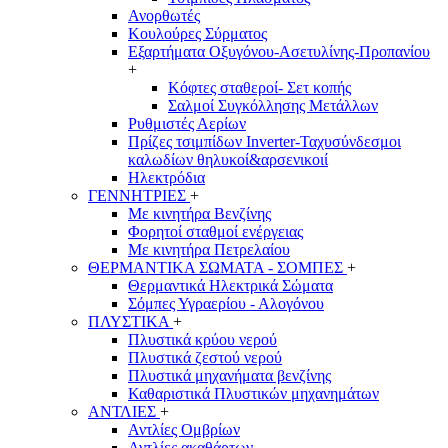
Ανορθωτές
Κουλούρες Σύρματος
Εξαρτήματα Οξυγόνου-Ασετυλίνης-Προπανίου
+
Κόφτες σταθεροί- Σετ κοπής
Σαλμοί Συγκόλλησης Μετάλλων
Ρυθμιστές Αερίων
Πρίζες τσιμπίδων Inverter-Ταχυσύνδεσμοι
καλωδίων θηλυκοί&αρσενικοιί
Ηλεκτρόδια
ΓΕΝΝΗΤΡΙΕΣ
+
Με κινητήρα Βενζίνης
Φορητοί σταθμοί ενέργειας
Με κινητήρα Πετρελαίου
ΘΕΡΜΑΝΤΙΚΑ ΣΩΜΑΤΑ - ΣΟΜΠΕΣ
+
Θερμαντικά Ηλεκτρικά Σώματα
Σόμπες Υγραερίου - Αλογόνου
ΠΛΥΣΤΙΚΑ
+
Πλυστικά κρύου νερού
Πλυστικά ζεστού νερού
Πλυστικά μηχανήματα βενζίνης
Καθαριστικά Πλυστικών μηχανημάτων
ΑΝΤΛΙΕΣ
+
Αντλίες Ομβρίων
Αντλίες ακαθάρτων