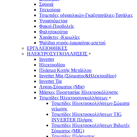
Σφυριά
Τσεκούρια
Τσιμπιδες υδραυλικών-Γκαζοτανάλιες-Τανάλιες
Υγρασιόμετρα
Φακοί-Προβολείς
Φαλτσοκούτια
Χαράκτες -Κιμωλίες
Ψαλίδια χειρός-λαμαρίνας-μπετού
ΕΡΓΑΛΕΙΟΘΗΚΕΣ
ΗΛΕΚΤΡΟΣΥΓΚΟΛΛΗΣΕΙΣ
+
Inverter
Ηλεκτροδίου
Πλάσμα Κοπής Μετάλλου
Inverter Mig (Σύρματος&Ηλεκτροδίου)
Inverter Tig
Argon-Σύρματος (Mig)
Μάσκες Προστασίας Ηλεκτροκόλλησης
Τσιμπίδες Ηλεκτροσυγκολλήσεων
+
Τσιμπίδες Ηλεκτροκολλήσεων-Σώματα
γείωσης
Τσιμπίδες Ηλεκτροκολλήσεων TIG
INVERTER Πλήρης
Τσιμπίδες Ηλεκτροκολλήσεων Βιδωτές
Σύρματος (MIG)
Τσιμπίδες Πλάσματος