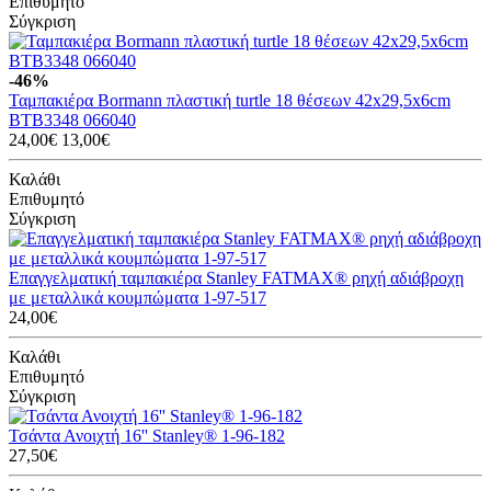
Επιθυμητό
Σύγκριση
-46%
Ταμπακιέρα Bormann πλαστική turtle 18 θέσεων 42x29,5x6cm
BTB3348 066040
24,00€
13,00€
Καλάθι
Επιθυμητό
Σύγκριση
Επαγγελματική ταμπακιέρα Stanley FATMAX® ρηχή αδιάβροχη
με μεταλλικά κουμπώματα 1-97-517
24,00€
Καλάθι
Επιθυμητό
Σύγκριση
Τσάντα Ανοιχτή 16'' Stanley® 1-96-182
27,50€