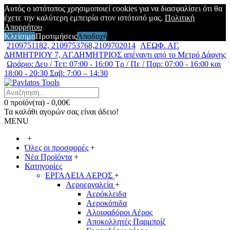
Αυτός ο ιστότοπος χρησιμοποιεί cookies για να διασφαλίσει ότι θα
έχετε την καλύτερη εμπειρία στον ιστότοπό μας.
Πολιτική
Απορρήτου
Κλείσιμο
Προτιμήσεις
Αποδοχή
2109751182, 2109753768,2109702014
ΛΕΩΦ. ΑΓ.
ΔΗΜΗΤΡΙΟΥ 7, ΑΓ.ΔΗΜΗΤΡΙΟΣ απέναντι από το Μετρό Δάφνης
Ωράριο: Δευ / Τετ: 07:00 - 16:00 Τρ / Πε / Παρ: 07:00 - 16:00 και
18:00 - 20:30 Σαβ: 7:00 – 14:30
0 προϊόν(τα) - 0,00€
Τα καλάθι αγορών σας είναι άδειο!
MENU
+
Όλες οι προσφορές
+
Νέα Προϊόντα
+
Κατηγορίες
ΕΡΓΑΛΕΙΑ ΑΕΡΟΣ
+
Αεροεργαλεία
+
Αερόκλειδα
Αεροκόπιδα
Αλοιφαδόροι Αέρος
Αποκολλητές Παρμπρίζ