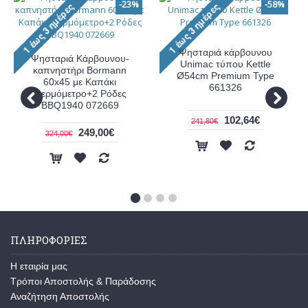
-23%
-58%
Ψησταριά κάρβουνου
Ψησταριά Κάρβουνου-
Unimac τύπου Kettle
καπνηστήρι Bormann
Ø54cm Premium Type
60x45 με Καπάκι
661326
Θερμόμετρο+2 Ρόδες
BBQ1940 072669
102,64€
241,80€
249,00€
324,00€
ΠΛΗΡΟΦΟΡΊΕΣ
Η εταιρία μας
Τρόποι Αποστολής & Παράδοσης
Αναζήτηση Αποστολής