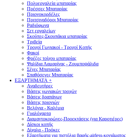
Πολυεργαλεία μπαταρίας
Πρέσσες Μπαταρίας
Πριονοκορδέλες
Πριτσιναδόροι Μπαταρίας
Ραδιόφωνα
Σετ εργαλείων
Σκούπες-Σκουπάκια μπαταρίας
Τριβεία
Τροχοί Γωνιακοί - Τροχοί Κοπής
Φακοί
Φρέζες τοίχου μπαταρίας
Ψαλίδια Λαμαρίνας - Ζουμποψάλιδα
Σέγες Μπαταρίας
Σπαθόσεγες Μπαταρίας
ΕΞΑΡΤΗΜΑΤΑ
+
Αναδευτήρες
Βάσεις γωνιακών τροχών
Βάσεις δραπάνων
Βάσεις πριονιών
Βελόνια - Καλέμια
Γυαλόχαρτα
Διαμαντοκορώνες-Προεκτάσεις (για Καροτιέρες)
Δίσκοι κοπής
Δίχαλα - Πρόκες
Εξαρτήματα για πιστόλια βαφής-airless-κονιάματος