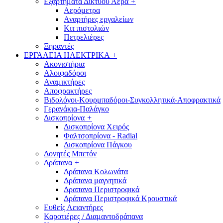
Εξαρτήματα Δικτύου Αέρα
+
Αερόμετρα
Αναρτήρες εργαλείων
Κιτ πιστολιών
Πετρελιέρες
Ξηραντές
ΕΡΓΑΛΕΙΑ ΗΛΕΚΤΡΙΚΑ
+
Ακονιστήρια
Αλοιφαδόροι
Αναμικτήρες
Αποφρακτήρες
Βιδολόγοι-Κουρμπαδόροι-Συγκολλητικά-Αποφρακτικά
Γερανάκια-Παλάγκο
Δισκοπρίονα
+
Δισκοπρίονα Χειρός
Φαλτσοπρίονα - Radial
Δισκοπρίονα Πάγκου
Δονητές Μπετόν
Δράπανα
+
Δράπανα Κολωνάτα
Δράπανα μαγνητικά
Δραπανα Περιστροφικά
Δράπανα Περιστροφικά Κρουστικά
Ευθείς Λειαντήρες
Καροτιέρες / Διαμαντοδράπανα