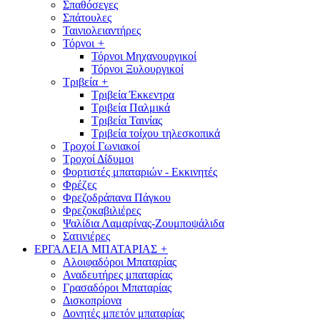
Σπαθόσεγες
Σπάτουλες
Ταινιολειαντήρες
Τόρνοι
+
Τόρνοι Μηχανουργικοί
Τόρνοι Ξυλουργικοί
Τριβεία
+
Τριβεία Έκκεντρα
Τριβεία Παλμικά
Τριβεία Ταινίας
Τριβεία τοίχου τηλεσκοπικά
Τροχοί Γωνιακοί
Τροχοί Δίδυμοι
Φορτιστές μπαταριών - Εκκινητές
Φρέζες
Φρεζοδράπανα Πάγκου
Φρεζοκαβιλιέρες
Ψαλίδια Λαμαρίνας-Ζουμποψάλιδα
Σατινιέρες
ΕΡΓΑΛΕΙΑ ΜΠΑΤΑΡΙΑΣ
+
Αλοιφαδόροι Μπαταρίας
Αναδευτήρες μπαταρίας
Γρασαδόροι Μπαταρίας
Δισκοπρίονα
Δονητές μπετόν μπαταρίας