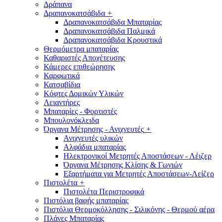
Δράπανα
Δραπανοκατσάβιδα
+
Δραπανοκατσάβιδα Μπαταρίας
Δραπανοκατσάβιδα Παλμικά
Δραπανοκατσάβιδα Κρουστικά
Θερμόμετρα μπαταρίας
Καθαριστές Αποχέτευσης
Κάμερες επιθεώρησης
Καρφωτικά
Κατσαβίδια
Κόφτες Δομικών Υλικών
Λειαντήρες
Μπαταρίες - Φορτιστές
Μπουλονόκλειδα
Όργανα Μέτρησης - Ανιχνευτές
+
Ανιχνευτές υλικών
Αλφάδια μπαταρίας
Ηλεκτρονικοί Μετρητές Αποστάσεων - Λέιζερ
Όργανα Μέτρησης Κλίσης & Γωνιών
Εξαρτήματα για Μετρητές Αποστάσεων-Λείζερ
Πιστολέτα
+
Πιστολέτα Περιστροφικά
Πιστόλια βαφής μπαταρίας
Πιστόλια Θερμοκόλλησης - Σιλικόνης - Θερμού αέρα
Πλάνες Μπαταρίας