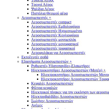
Τριβεία Αέρος
Τροχοί Αέρος
Ψαλίδια Αέρος
Πιστόλια Θερμού αέρα
Αεροσυμπιεστές
+
Αεροσυμπιεστές compact
Αεροσυμπιεστές Εμβολοφόροι
Αεροσυμπιεστές Ηχομονωμένοι
Αεροσυμπιεστές Κοχλιοφόροι
Αεροσυμπιεστές μονομπλόκ
Αεροσυμπιεστές μονοφασικοί
Αεροσυμπιεστές τριφασικοί
Αεροφυλάκια για Αεροσυμπιεστές
Εκτοξευτές σοβά
Εξαρτήματα Αεροσυμπιεστών
+
Ρυθμιστές-Υδατοπαγίδες-Ελαιωτήρες
Ηλεκτροκινητήρες Αεροσυμπιεστών (Μοτέρ)
+
Ηλεκτροκινητήρες Αεροσυμπιεστών Μονο
Ηλεκτροκινητήρες Αεροσυμπιεστών Τριφα
Κεφαλές Αεροσυμπιεστών
Φίλτρα κεφαλών
Ηλεκτρικοί πίνακες για την εκκίνηση των αεροσ
Ηλεκτροβαλβίδες Αεροσυμπιεστών
Σωλήνες Αεροσυμπιεστών
Ανέμες