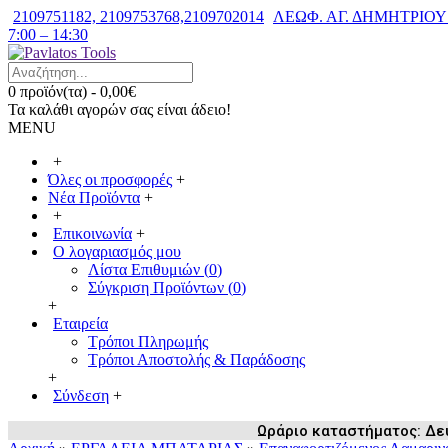
2109751182, 2109753768,2109702014
ΛΕΩΦ. ΑΓ. ΔΗΜΗΤΡΙΟΥ 7
7:00 – 14:30
0 προϊόν(τα) - 0,00€
Τα καλάθι αγορών σας είναι άδειο!
MENU
+
Όλες οι προσφορές
+
Νέα Προϊόντα
+
+
Επικοινωνία
+
Ο λογαριασμός μου
Λίστα Επιθυμιών (
0
)
Σύγκριση Προϊόντων (
0
)
+
Εταιρεία
Τρόποι Πληρωμής
Τρόποι Αποστολής & Παράδοσης
+
Σύνδεση
+
Ωράριο καταστήματος: Δευ /