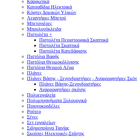
Καρφωτικά
Κατσαβίδια Ηλεκτρικά
Κόφτες Δομικών Υλικών
Λειαντήρες Μπετού
Μπετονιέρες
Μπουλονόκλειδα
Πιστολέτα
+
Πιστολέτα Περιστροφικά Σκαπτικά
Πιστολέτα Σκαπτικά
Πιστολέτα Κατεδάφισης
Πιστόλια Βαφής
Πιστόλια Θερμοκόλλησης
Πιστόλια Θερμού Αέρα
Πλάνες
Πλάνες Βάσης - Ξεχονδριστήρες - Αναρροφητήρες Σκόν
Πλάνες Βάσης-Ξεχονδριστήρες
Αναρροφητήρες σκόνης
Πολυεργαλεία
Πολυμηχανήματα Ξυλουργικά
Πριονοκορδέλες
Ρούτερ
Σέγες
Σετ εργαλείων
Σιδηροπρίονα Ταινίας
Σκούπες Ηλεκτρικές-Στάχτης