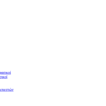
φασικοί
σικοί
υμπιεστών