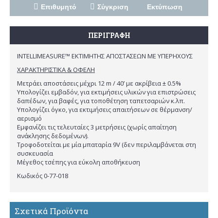
Επιθυμητό
Σύγκριση
Εκτύπωση
ΠΕΡΙΓΡΑΦΉ
INTELLIMEASURE™ ΕΚΤΙΜΗΤΗΣ ΑΠΟΣΤΑΣΕΩΝ ΜΕ ΥΠΕΡΗΧΟΥΣ
ΧΑΡΑΚΤΗΡΙΣΤΙΚΑ & ΟΦΕΛΗ
Μετράει αποστάσεις μέχρι 12 m / 40’ με ακρίβεια ± 0.5%
Υπολογίζει εμβαδόν, για εκτιμήσεις υλικών για επιστρώσεις
δαπέδων, για βαφές, για τοποθέτηση ταπετσαριών κ.λπ.
Υπολογίζει όγκο, για εκτιμήσεις απαιτήσεων σε θέρμανση/
αερισμό
Εμφανίζει τις τελευταίες 3 μετρήσεις (χωρίς απαίτηση
ανάκλησης δεδομένων).
Τροφοδοτείται με μία μπαταρία 9V (δεν περιλαμβάνεται στη
συσκευασία
Μέγεθος τσέπης για εύκολη αποθήκευση
Κωδικός 0-77-018
Σχετικά Προϊόντα