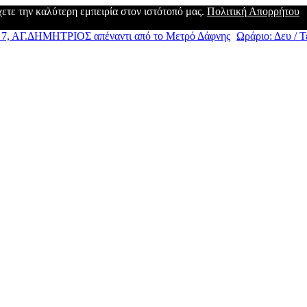
έχετε την καλύτερη εμπειρία στον ιστότοπό μας.
Πολιτική Απορρήτου
, ΑΓ.ΔΗΜΗΤΡΙΟΣ απέναντι από το Μετρό Δάφνης
Ωράριο: Δευ / Τε