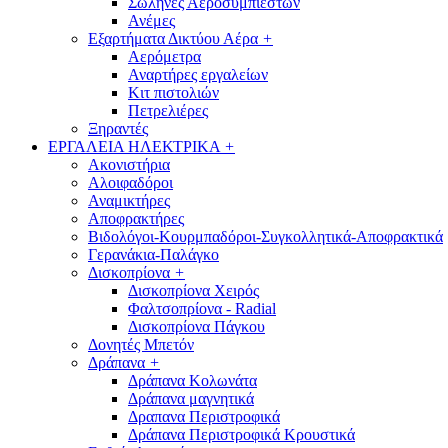
Σωλήνες Αεροσυμπιεστών
Ανέμες
Εξαρτήματα Δικτύου Αέρα
+
Αερόμετρα
Αναρτήρες εργαλείων
Κιτ πιστολιών
Πετρελιέρες
Ξηραντές
ΕΡΓΑΛΕΙΑ ΗΛΕΚΤΡΙΚΑ
+
Ακονιστήρια
Αλοιφαδόροι
Αναμικτήρες
Αποφρακτήρες
Βιδολόγοι-Κουρμπαδόροι-Συγκολλητικά-Αποφρακτικά
Γερανάκια-Παλάγκο
Δισκοπρίονα
+
Δισκοπρίονα Χειρός
Φαλτσοπρίονα - Radial
Δισκοπρίονα Πάγκου
Δονητές Μπετόν
Δράπανα
+
Δράπανα Κολωνάτα
Δράπανα μαγνητικά
Δραπανα Περιστροφικά
Δράπανα Περιστροφικά Κρουστικά