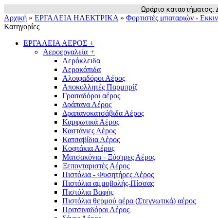
Ωράριο καταστήματος: Δευ
Αρχική
»
ΕΡΓΑΛΕΙΑ ΗΛΕΚΤΡΙΚΑ
»
Φορτιστές μπαταριών - Εκκι
Κατηγορίες
ΕΡΓΑΛΕΙΑ ΑΕΡΟΣ
+
Αεροεργαλεία
+
Αερόκλειδα
Αεροκόπιδα
Αλοιφαδόροι Αέρος
Αποκολλητές Παρμπρίζ
Γρασαδόροι αέρος
Δράπανα Αέρος
Δραπανοκατσάβιδα Αέρος
Καρφωτικά Αέρος
Καστάνιες Αέρος
Κατσαβίδια Αέρος
Κοφτάκια Αέρος
Ματσακόνια - Ξύστρες Αέρος
Ξεπονταριστές Αέρος
Πιστόλια - Φυσητήρες Αέρος
Πιστόλια αμμοβολής-Πίσσας
Πιστόλια Βαφής
Πιστόλια θερμού αέρα (Στεγνωτικά) αέρος
Πριτσιναδόροι Αέρος