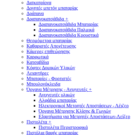
Δισκοπρίονα
Δονητές μπετόν μπαταρίας
Δράπανα
Δραπανοκατσάβιδα
+
Δραπανοκατσάβιδα Μπαταρίας
Δραπανοκατσάβιδα Παλμικά
Δραπανοκατσάβιδα Κρουστικά
Θερμόμετρα μπαταρίας
Καθαριστές Αποχέτευσης
Κάμερες επιθεώρησης
Καρφωτικά
Κατσαβίδια
Κόφτες Δομικών Υλικών
Λειαντήρες
Μπαταρίες - Φορτιστές
Μπουλονόκλειδα
Όργανα Μέτρησης - Ανιχνευτές
+
Ανιχνευτές υλικών
Αλφάδια μπαταρίας
Ηλεκτρονικοί Μετρητές Αποστάσεων - Λέιζερ
Όργανα Μέτρησης Κλίσης & Γωνιών
Εξαρτήματα για Μετρητές Αποστάσεων-Λείζερ
Πιστολέτα
+
Πιστολέτα Περιστροφικά
Πιστόλια βαφής μπαταρίας