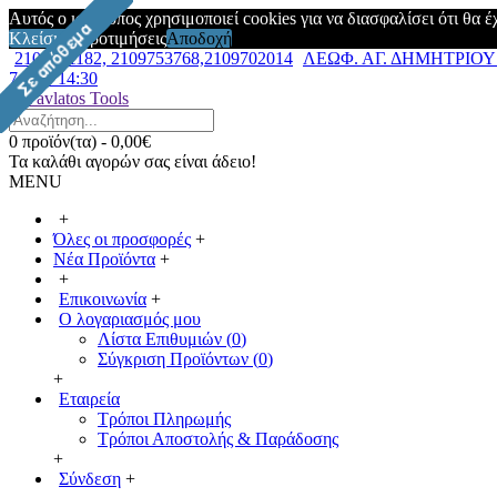
Αυτός ο ιστότοπος χρησιμοποιεί cookies για να διασφαλίσει ότι θα 
Κλείσιμο
Προτιμήσεις
Αποδοχή
2109751182, 2109753768,2109702014
ΛΕΩΦ. ΑΓ. ΔΗΜΗΤΡΙΟΥ 7
7:00 – 14:30
0 προϊόν(τα) - 0,00€
Τα καλάθι αγορών σας είναι άδειο!
MENU
+
Όλες οι προσφορές
+
Νέα Προϊόντα
+
+
Επικοινωνία
+
Ο λογαριασμός μου
Λίστα Επιθυμιών (
0
)
Σύγκριση Προϊόντων (
0
)
+
Εταιρεία
Τρόποι Πληρωμής
Τρόποι Αποστολής & Παράδοσης
+
Σύνδεση
+