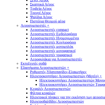
Σέγες Αέρος
Σκαπτικά Αέρος
Τριβεία Αέρος
Τροχοί Αέρος
Ψαλίδια Αέρος
Πιστόλια Θερμού αέρα
Αεροσυμπιεστές
+
Αεροσυμπιεστές compact
Αεροσυμπιεστές Εμβολοφόροι
Αεροσυμπιεστές Ηχομονωμένοι
Αεροσυμπιεστές Κοχλιοφόροι
Αεροσυμπιεστές μονομπλόκ
Αεροσυμπιεστές μονοφασικοί
Αεροσυμπιεστές τριφασικοί
Αεροφυλάκια για Αεροσυμπιεστές
Εκτοξευτές σοβά
Εξαρτήματα Αεροσυμπιεστών
+
Ρυθμιστές-Υδατοπαγίδες-Ελαιωτήρες
Ηλεκτροκινητήρες Αεροσυμπιεστών (Μοτέρ)
+
Ηλεκτροκινητήρες Αεροσυμπιεστών Μονο
Ηλεκτροκινητήρες Αεροσυμπιεστών Τριφα
Κεφαλές Αεροσυμπιεστών
Φίλτρα κεφαλών
Ηλεκτρικοί πίνακες για την εκκίνηση των αεροσ
Ηλεκτροβαλβίδες Αεροσυμπιεστών