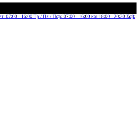
τ: 07:00 - 16:00 Τρ / Πε / Παρ: 07:00 - 16:00 και 18:00 - 20:30 Σαβ: