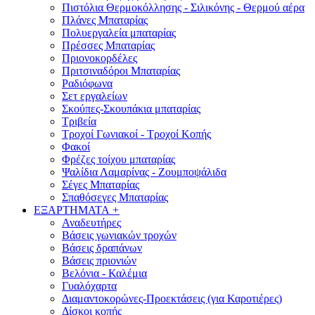
Πιστόλια Θερμοκόλλησης - Σιλικόνης - Θερμού αέρα
Πλάνες Μπαταρίας
Πολυεργαλεία μπαταρίας
Πρέσσες Μπαταρίας
Πριονοκορδέλες
Πριτσιναδόροι Μπαταρίας
Ραδιόφωνα
Σετ εργαλείων
Σκούπες-Σκουπάκια μπαταρίας
Τριβεία
Τροχοί Γωνιακοί - Τροχοί Κοπής
Φακοί
Φρέζες τοίχου μπαταρίας
Ψαλίδια Λαμαρίνας - Ζουμποψάλιδα
Σέγες Μπαταρίας
Σπαθόσεγες Μπαταρίας
ΕΞΑΡΤΗΜΑΤΑ
+
Αναδευτήρες
Βάσεις γωνιακών τροχών
Βάσεις δραπάνων
Βάσεις πριονιών
Βελόνια - Καλέμια
Γυαλόχαρτα
Διαμαντοκορώνες-Προεκτάσεις (για Καροτιέρες)
Δίσκοι κοπής