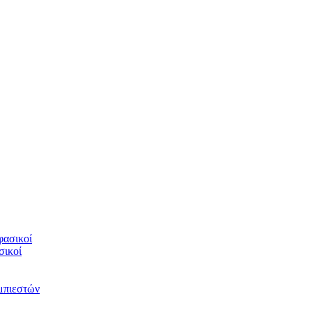
φασικοί
σικοί
υμπιεστών