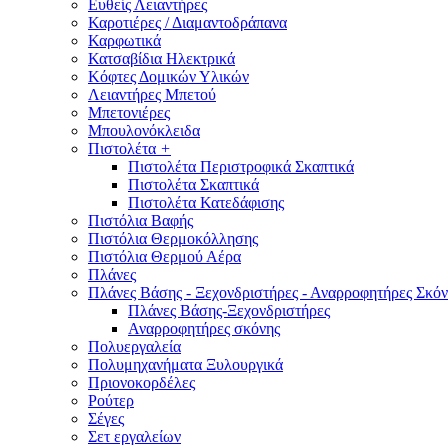
Ευθείς Λειαντήρες
Καροτιέρες / Διαμαντοδράπανα
Καρφωτικά
Κατσαβίδια Ηλεκτρικά
Κόφτες Δομικών Υλικών
Λειαντήρες Μπετού
Μπετονιέρες
Μπουλονόκλειδα
Πιστολέτα
+
Πιστολέτα Περιστροφικά Σκαπτικά
Πιστολέτα Σκαπτικά
Πιστολέτα Κατεδάφισης
Πιστόλια Βαφής
Πιστόλια Θερμοκόλλησης
Πιστόλια Θερμού Αέρα
Πλάνες
Πλάνες Βάσης - Ξεχονδριστήρες - Αναρροφητήρες Σκόν
Πλάνες Βάσης-Ξεχονδριστήρες
Αναρροφητήρες σκόνης
Πολυεργαλεία
Πολυμηχανήματα Ξυλουργικά
Πριονοκορδέλες
Ρούτερ
Σέγες
Σετ εργαλείων