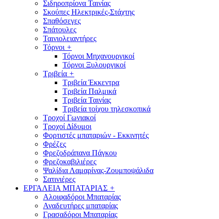
Σιδηροπρίονα Ταινίας
Σκούπες Ηλεκτρικές-Στάχτης
Σπαθόσεγες
Σπάτουλες
Ταινιολειαντήρες
Τόρνοι
+
Τόρνοι Μηχανουργικοί
Τόρνοι Ξυλουργικοί
Τριβεία
+
Τριβεία Έκκεντρα
Τριβεία Παλμικά
Τριβεία Ταινίας
Τριβεία τοίχου τηλεσκοπικά
Τροχοί Γωνιακοί
Τροχοί Δίδυμοι
Φορτιστές μπαταριών - Εκκινητές
Φρέζες
Φρεζοδράπανα Πάγκου
Φρεζοκαβιλιέρες
Ψαλίδια Λαμαρίνας-Ζουμποψάλιδα
Σατινιέρες
ΕΡΓΑΛΕΙΑ ΜΠΑΤΑΡΙΑΣ
+
Αλοιφαδόροι Μπαταρίας
Αναδευτήρες μπαταρίας
Γρασαδόροι Μπαταρίας