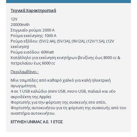
Τεχνικά Χαρακτηριστικά
12V
20000mAh
Στιγμιαίο ρεύμα: 2000 A
Ρεύμα εκκίνησης: 1000 A
Ρεύμα εξόδου: (5V/2.4A), (5V/3A), (9V/2A), (12V/1.5A), (12V
εκκίνηση)
Ρεύμα εισόδου: 60Watt
Κατάλληλο για εκκίνηση κινητήρων βενζίνης έως 8000 cc &
πετρελαίου έως 6000 cc
Περιλαμβάνει :
Μίνι τσιμπίδες από καθαρό χαλκό για καλή ηλεκτρική
αγωγιμότητα,
4 σε 1 USB καλώδιο (mini USB, micro USB, παλαιό και νέο
ακροδέκτη της Αpple)
Φορτιστής για την φόρτιση της συσκευής στο σπίτι.
Φορτιστής αυτοκινήτου για τη φόρτιση της συσκευής από τον
αναπτήρα αυτοκινήτου.
ΕΓΓΥΗΣΗ UNIMAC A.E. 1 ΕΤΟΣ