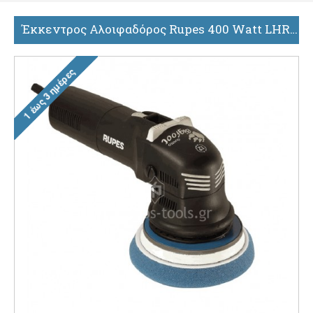
Έκκεντρος Αλοιφαδόρος Rupes 400 Watt LHR 12 E STD