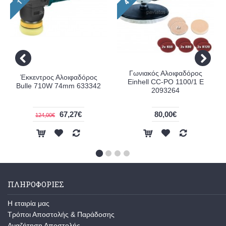
Γωνιακός Αλοιφαδόρος
Έκκεντρος Αλοιφαδόρος
Einhell CC-PO 1100/1 E
Bulle 710W 74mm 633342
2093264
67,27€
80,00€
124,00€
ΠΛΗΡΟΦΟΡΙΕΣ
Η εταιρία μας
Τρόποι Αποστολής & Παράδοσης
Αναζήτηση Αποστολής