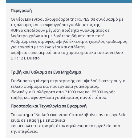
Περιγραφή
Oι νέοι Εκκεντροι αλοιφαδόροι της RUPES σε συνδυασμό με
τις αλοιφές και τα σφουγγάρια γυαλίσματος της
RUPES αποδίδουν μέγιστη ποιότητα γυαλίσματος σε
λιγότερο χρόνο και με λιγότερα βήματα απο ποτέ.
Ρυθμιζόμενες στροφές, υψηλό έκκεντρο, χαμηλός κραδασμός
για εργασία με το ένα χέρι και απόλυτη
ακρίβεια είναι μερικά απο τα χαρακτηριστικά του μοντέλου
LHR 12 E Duetto.
Τριβή και Γυάλισμα σε Ενα Μηχάνημα
Συνδυαστική κίνηση περιστροφής και υψηλού έκκεντρου για
τέλειο φινίρισμα και προεργασία γυαλίσματος.
Ιδανικό για Γυαλόχαρτα απο P1000 έως και P5000 υγρής
τριβής και σφουγγάρια γυαλίσματος παντός τύπου.
Προστασία και Τεχνολογία σε Εφαρμογή
Το σύστημα “διπλού έκκεντρου” καταλαβαίνει αν το εργαλείο
ειναι σε επαφή με επιφάνεια
και μειώνει τις στροφές όταν σηκώνουμε το εργαλείο απο
την επιφάνεια.