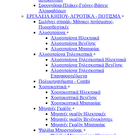
Σφουγγάρια-Πλάκες-Γούνες-Βάσεις
Αλοιφαδόρων
ΕΡΓΑΛΕΙΑ ΚΗΠΟΥ- ΑΓΡΟΤΙΚΑ - ΠΟΤΙΣΜΑ
+
Σωλήνες σπιράλ- Μάνικες ποτίσματος-
Πυροσβεστικές
Αλυσοπρίονα
+
Αλυσοπρίονα Ηλεκτρικά
Αλυσοπρίονα Βενζίνης
Αλυσοπρίονα Μπαταρίας
Αλυσοπρίονα Τηλεσκοπικά
+
Αλυσοπρίονα Τηλεσκοπικά Ηλεκτρικά
Αλυσοπρίονα Τηλεσκοπικά Βενζίνης
Αλυσοπρίονα Τηλεσκοπικά
Επαναφορτιζόμενα
Πολυμηχανήματα - Combi
Χορτοκοπτικά
+
Χορτοκοπτικά Ηλεκτρικά
Χορτοκοπτικά Βενζίνης
Χορτοκοπτικά Μπαταρίας
Μηχανές Γκαζόν
+
Μηχανές γκαζόν Ηλεκτρικές
Μηχανές γκαζόν Βενζινοκίνητες
Μηχανές Γκαζόν Μπαταρίας
Ψαλίδια Μπορντούρας
+