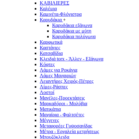
ΚΑΒΙΛΙΕΡΕΣ
Καλέμια
Καμινέτα-Φλόγιστρα
Καρυδάκια
+
Καρυδάκια εξάγωνα
Καρυδάκια με μύτη
Καρυδάκια πολύγωνα
Καρφωτικά
Καστάνιες
Κατσαβίδια
Κλειδιά torx - Άλλεν - Εξάγωνα
Κόφτες
Λάμες για Ροκάνια
Λάμες Μαχαιριών
Λειαντήρες Χειρός-Πέτρες
Λίμες-Ράσπες
Λοστοί
Μανέλες-Προεκτάσεις
Μαρκαδόροι - Μολύβια
Ματικάπια
Μαχαίρια - Φαλτσέτες
Μέγγενες
Μεταφορέες Γυψοσανίδας
Μέτρα - Εργαλεία μετρήσεως
Μπουζόκλειδα