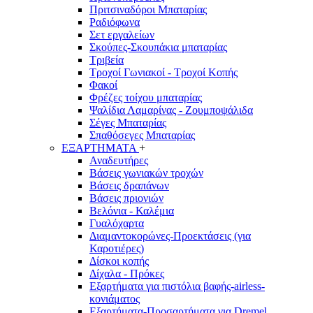
Πριτσιναδόροι Μπαταρίας
Ραδιόφωνα
Σετ εργαλείων
Σκούπες-Σκουπάκια μπαταρίας
Τριβεία
Τροχοί Γωνιακοί - Τροχοί Κοπής
Φακοί
Φρέζες τοίχου μπαταρίας
Ψαλίδια Λαμαρίνας - Ζουμποψάλιδα
Σέγες Μπαταρίας
Σπαθόσεγες Μπαταρίας
ΕΞΑΡΤΗΜΑΤΑ
+
Αναδευτήρες
Βάσεις γωνιακών τροχών
Βάσεις δραπάνων
Βάσεις πριονιών
Βελόνια - Καλέμια
Γυαλόχαρτα
Διαμαντοκορώνες-Προεκτάσεις (για
Καροτιέρες)
Δίσκοι κοπής
Δίχαλα - Πρόκες
Εξαρτήματα για πιστόλια βαφής-airless-
κονιάματος
Εξαρτήματα-Προσαρτήματα για Dremel