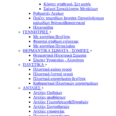
Κόφτες σταθεροί- Σετ κοπής
Σαλμοί Συγκόλλησης Μετάλλων
Ρυθμιστές Αερίων
Πρίζες τσιμπίδων Inverter-Ταχυσύνδεσμοι
καλωδίων θηλυκοί&αρσενικοιί
Ηλεκτρόδια
ΓΕΝΝΗΤΡΙΕΣ
+
Με κινητήρα Βενζίνης
Φορητοί σταθμοί ενέργειας
Με κινητήρα Πετρελαίου
ΘΕΡΜΑΝΤΙΚΑ ΣΩΜΑΤΑ - ΣΟΜΠΕΣ
+
Θερμαντικά Ηλεκτρικά Σώματα
Σόμπες Υγραερίου - Αλογόνου
ΠΛΥΣΤΙΚΑ
+
Πλυστικά κρύου νερού
Πλυστικά ζεστού νερού
Πλυστικά μηχανήματα βενζίνης
Καθαριστικά Πλυστικών μηχανημάτων
ΑΝΤΛΙΕΣ
+
Αντλίες Ομβρίων
Αντλίες ακαθάρτων
Αντλίες Γεωτρήσεων&Πηγαδιών
Αντλίες Συντριβανιών
Αντλίες επιφανείας
Πιεστικά μηχανήματα