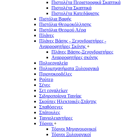
Πιστολέτα Περιστροφικά Σκαπτικά
Πιστολέτα Σκαπτικά
Πιστολέτα Κατεδάφισης
Πιστόλια Βαφής
Πιστόλια Θερμοκόλλησης
Πιστόλια Θερμού Αέρα
Πλάνες
Πλάνες Βάσης - Ξεχονδριστήρες -
Αναρροφητήρες Σκόνης
+
Πλάνες Βάσης-Ξεχονδριστήρες
Αναρροφητήρες σκόνης
Πολυεργαλεία
Πολυμηχανήματα Ξυλουργικά
Πριονοκορδέλες
Ρούτερ
Σέγες
Σετ εργαλείων
Σιδηροπρίονα Ταινίας
Σκούπες Ηλεκτρικές-Στάχτης
Σπαθόσεγες
Σπάτουλες
Ταινιολειαντήρες
Τόρνοι
+
Τόρνοι Μηχανουργικοί
Τόρνοι Ξυλουργικοί