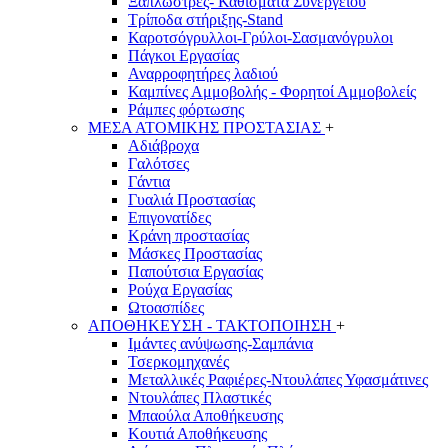
Ξαπλώστρες- Καθίσματα Συνεργείου
Τρίποδα στήριξης-Stand
Καροτσόγρυλλοι-Γρύλοι-Σασμανόγρυλοι
Πάγκοι Εργασίας
Αναρροφητήρες λαδιού
Καμπίνες Αμμοβολής - Φορητοί Αμμοβολείς
Ράμπες φόρτωσης
ΜΕΣΑ ΑΤΟΜΙΚΗΣ ΠΡΟΣΤΑΣΙΑΣ
+
Αδιάβροχα
Γαλότσες
Γάντια
Γυαλιά Προστασίας
Επιγονατίδες
Κράνη προστασίας
Μάσκες Προστασίας
Παπούτσια Εργασίας
Ρούχα Εργασίας
Ωτοασπίδες
ΑΠΟΘΗΚΕΥΣΗ - ΤΑΚΤΟΠΟΙΗΣΗ
+
Ιμάντες ανύψωσης-Σαμπάνια
Τσερκομηχανές
Μεταλλικές Ραφιέρες-Ντουλάπες Υφασμάτινες
Ντουλάπες Πλαστικές
Μπαούλα Αποθήκευσης
Κουτιά Αποθήκευσης