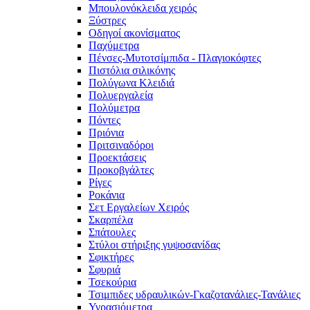
Μπουλονόκλειδα χειρός
Ξύστρες
Οδηγοί ακονίσματος
Παχύμετρα
Πένσες-Μυτοτσίμπιδα - Πλαγιοκόφτες
Πιστόλια σιλικόνης
Πολύγωνα Κλειδιά
Πολυεργαλεία
Πολύμετρα
Πόντες
Πριόνια
Πριτσιναδόροι
Προεκτάσεις
Προκοβγάλτες
Ρίγες
Ροκάνια
Σετ Εργαλείων Χειρός
Σκαρπέλα
Σπάτουλες
Στύλοι στήριξης γυψοσανίδας
Σφικτήρες
Σφυριά
Τσεκούρια
Τσιμπιδες υδραυλικών-Γκαζοτανάλιες-Τανάλιες
Υγρασιόμετρα