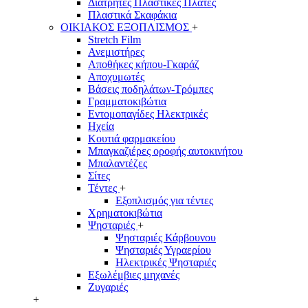
Διάτρητες Πλαστικές Πλάτες
Πλαστικά Σκαφάκια
ΟΙΚΙΑΚΟΣ ΕΞΟΠΛΙΣΜΟΣ
+
Stretch Film
Ανεμιστήρες
Αποθήκες κήπου-Γκαράζ
Αποχυμωτές
Βάσεις ποδηλάτων-Τρόμπες
Γραμματοκιβώτια
Εντομοπαγίδες Ηλεκτρικές
Ηχεία
Κουτιά φαρμακείου
Μπαγκαζιέρες οροφής αυτοκινήτου
Μπαλαντέζες
Σίτες
Τέντες
+
Εξοπλισμός για τέντες
Χρηματοκιβώτια
Ψησταριές
+
Ψησταριές Κάρβουνου
Ψησταριές Υγραερίου
Ηλεκτρικές Ψησταριές
Εξωλέμβιες μηχανές
Ζυγαριές
+