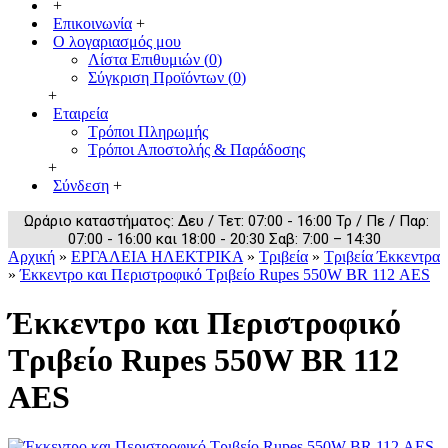
+
Επικοινωνία
+
Ο λογαριασμός μου
Λίστα Επιθυμιών (
0
)
Σύγκριση Προϊόντων (
0
)
+
Εταιρεία
Τρόποι Πληρωμής
Τρόποι Αποστολής & Παράδοσης
+
Σύνδεση
+
Ωράριο καταστήματος: Δευ / Τετ: 07:00 - 16:00 Τρ / Πε / Παρ:
07:00 - 16:00 και 18:00 - 20:30 Σαβ: 7:00 – 14:30
Αρχική
»
ΕΡΓΑΛΕΙΑ ΗΛΕΚΤΡΙΚΑ
»
Τριβεία
»
Τριβεία Έκκεντρα
»
Έκκεντρο και Περιστροφικό Τριβείο Rupes 550W BR 112 ΑΕS
Έκκεντρο και Περιστροφικό
Τριβείο Rupes 550W BR 112
ΑΕS