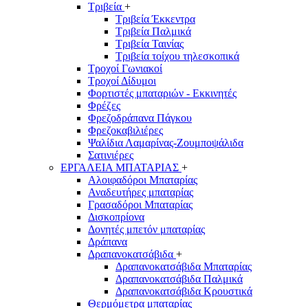
Τριβεία
+
Τριβεία Έκκεντρα
Τριβεία Παλμικά
Τριβεία Ταινίας
Τριβεία τοίχου τηλεσκοπικά
Τροχοί Γωνιακοί
Τροχοί Δίδυμοι
Φορτιστές μπαταριών - Εκκινητές
Φρέζες
Φρεζοδράπανα Πάγκου
Φρεζοκαβιλιέρες
Ψαλίδια Λαμαρίνας-Ζουμποψάλιδα
Σατινιέρες
ΕΡΓΑΛΕΙΑ ΜΠΑΤΑΡΙΑΣ
+
Αλοιφαδόροι Μπαταρίας
Αναδευτήρες μπαταρίας
Γρασαδόροι Μπαταρίας
Δισκοπρίονα
Δονητές μπετόν μπαταρίας
Δράπανα
Δραπανοκατσάβιδα
+
Δραπανοκατσάβιδα Μπαταρίας
Δραπανοκατσάβιδα Παλμικά
Δραπανοκατσάβιδα Κρουστικά
Θερμόμετρα μπαταρίας