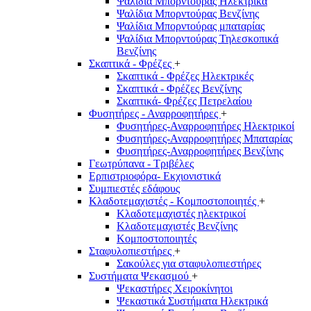
Ψαλίδια Μπορντούρας Hλεκτρικά
Ψαλίδια Μπορντούρας Βενζίνης
Ψαλίδια Μπορντούρας μπαταρίας
Ψαλίδια Μπορντούρας Τηλεσκοπικά
Βενζίνης
Σκαπτικά - Φρέζες
+
Σκαπτικά - Φρέζες Ηλεκτρικές
Σκαπτικά - Φρέζες Βενζίνης
Σκαπτικά- Φρέζες Πετρελαίου
Φυσητήρες - Αναρροφητήρες
+
Φυσητήρες-Αναρροφητήρες Ηλεκτρικοί
Φυσητήρες-Αναρροφητήρες Μπαταρίας
Φυσητήρες-Αναρροφητήρες Βενζίνης
Γεωτρύπανα - Τριβέλες
Ερπιστριοφόρα- Εκχιονιστικά
Συμπιεστές εδάφους
Κλαδοτεμαχιστές - Κομποστοποιητές
+
Κλαδοτεμαχιστές ηλεκτρικοί
Κλαδοτεμαχιστές Βενζίνης
Κομποστοποιητές
Σταφυλοπιεστήρες
+
Σακούλες για σταφυλοπιεστήρες
Συστήματα Ψεκασμού
+
Ψεκαστήρες Χειροκίνητοι
Ψεκαστικά Συστήματα Ηλεκτρικά