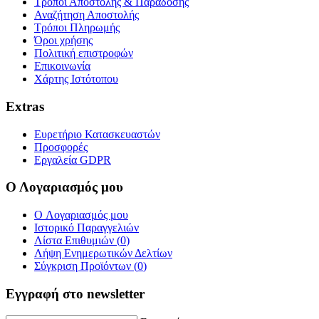
Τρόποι Αποστολής & Παράδοσης
Αναζήτηση Αποστολής
Τρόποι Πληρωμής
Όροι χρήσης
Πολιτική επιστροφών
Επικοινωνία
Χάρτης Ιστότοπου
Extras
Ευρετήριο Κατασκευαστών
Προσφορές
Εργαλεία GDPR
Ο Λογαριασμός μου
O Λογαριασμός μου
Ιστορικό Παραγγελιών
Λίστα Επιθυμιών (
0
)
Λήψη Ενημερωτικών Δελτίων
Σύγκριση Προϊόντων (
0
)
Εγγραφή στο newsletter