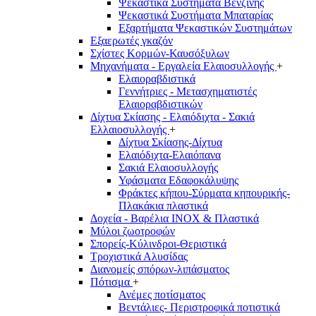
Ψεκαστικά Συστήματα Βενζίνης
Ψεκαστικά Συστήματα Μπαταρίας
Εξαρτήματα Ψεκαστικών Συστημάτων
Εξαερωτές γκαζόν
Σχίστες Κορμών-Καυσόξυλων
Μηχανήματα - Εργαλεία Ελαιοσυλλογής
+
Ελαιοραβδιστικά
Γεννήτριες - Μετασχηματιστές
Ελαιοραβδιστικών
Δίχτυα Σκίασης - Ελαιόδιχτα - Σακιά
Ελλαιοσυλλογής
+
Δίχτυα Σκίασης-Δίχτυα
Ελαιόδιχτα-Ελαιόπανα
Σακιά Ελαιοσυλλογής
Υφάσματα Εδαφοκάλυψης
Φράκτες κήπου-Σύρματα κηπουρικής-
Πλακάκια πλαστικά
Δοχεία - Βαρέλια INOX & Πλαστικά
Μύλοι ζωοτροφών
Σπορείς-Κύλινδροι-Θεριστικά
Τροχιστικά Αλυσίδας
Διανομείς σπόρων-λιπάσματος
Πότισμα
+
Ανέμες ποτίσματος
Βεντάλιες- Περιστροφικά ποτιστικά