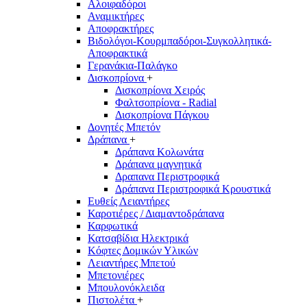
Αλοιφαδόροι
Αναμικτήρες
Αποφρακτήρες
Βιδολόγοι-Κουρμπαδόροι-Συγκολλητικά-
Αποφρακτικά
Γερανάκια-Παλάγκο
Δισκοπρίονα
+
Δισκοπρίονα Χειρός
Φαλτσοπρίονα - Radial
Δισκοπρίονα Πάγκου
Δονητές Μπετόν
Δράπανα
+
Δράπανα Κολωνάτα
Δράπανα μαγνητικά
Δραπανα Περιστροφικά
Δράπανα Περιστροφικά Κρουστικά
Ευθείς Λειαντήρες
Καροτιέρες / Διαμαντοδράπανα
Καρφωτικά
Κατσαβίδια Ηλεκτρικά
Κόφτες Δομικών Υλικών
Λειαντήρες Μπετού
Μπετονιέρες
Μπουλονόκλειδα
Πιστολέτα
+