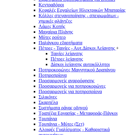
Κεντραδόροι
Κεφαλές Εργαλείων Ηλεκτρικών Μπαταρίας
Κόλλες στεγανοποίησης - σπειρωμάτων -
χημικές φλάντζες
Λάμες Κοπής
Μαχαίρια Πλάνης
Μύτες ρούτερ
Παλάγκου εξαρτήματα
Πέτρες - Ταινίες - Αυτ.Δίσκοι Λείανσης
+
Ταινίες λείανσης
Πέτρες λείανσης
Δίσκοι λείανσης αυτοκόλλητοι
Ποτηροκορώνες Μαγνητικού Δραπάνου
Ποτηροπρίονα
Προσαρμογείς αναρρόφησης
Προσαρμογείς για ποτηροκορώνες
Προσαρμογείς για ποτηροπρίονα
Σιλικόνες
Σκαρπέλα
Συστήματα ράγας οδηγού
Τραπέζια Εργασίας - Μεταφοράς-Πάγκοι
Τρυπάνια
Τρυπάνια - Μύτες (Σετ)
Αλοιφές Γυαλίσματος - Καθαριστικά
αυτοκινήτων