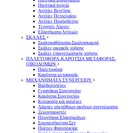
Πιεστικά δοχεία
Αντλίες Βενζίνης
Αντλίες Πετρελαίου
Αντλίες Πυρόσβεσης
Τεχνητές Λίμνες
Εξαρτήματα Αντλιών
ΣΚΑΛΕΣ
+
Σκαλοκαθίσματα-Σκαλοσκαμπό
Σκάλες οικιακής χρήσης
Σκάλες επαγγελματικής χρήσης
ΠΑΛΕΤΟΦΟΡΑ-ΚΑΡΟΤΣΙΑ ΜΕΤΑΦΟΡΑΣ-
ΟΙΚΟΔΟΜΩΝ
+
Παλετοφόρα
Καρότσια μεταφοράς
ΜΗΧΑΝΗΜΑΤΑ ΣΥΝΕΡΓΕΙΟΥ
+
Βαλβολινιέρες
Γερανάκια Συνεργείου
Καρότσια Συνεργείου
Κολαούζα και φιλιέρες
Λάμπες υπερύθρων ακτίνων στεγνώματος
Ξεμονταριστές
Πλυντήρια Εξαρτημάτων
Συμπιεσόμετρα Σετ
Πρέσες Φανοποιείας