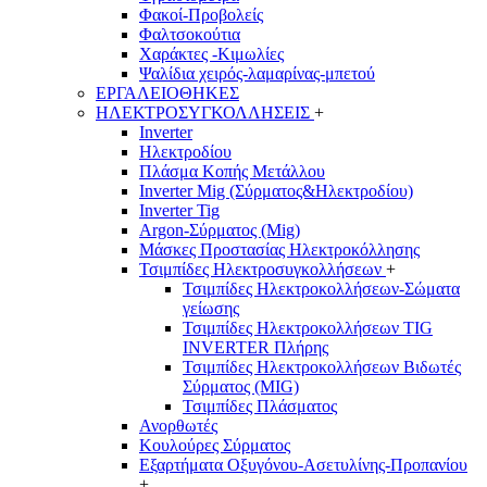
Φακοί-Προβολείς
Φαλτσοκούτια
Χαράκτες -Κιμωλίες
Ψαλίδια χειρός-λαμαρίνας-μπετού
ΕΡΓΑΛΕΙΟΘΗΚΕΣ
ΗΛΕΚΤΡΟΣΥΓΚΟΛΛΗΣΕΙΣ
+
Inverter
Ηλεκτροδίου
Πλάσμα Κοπής Μετάλλου
Inverter Mig (Σύρματος&Ηλεκτροδίου)
Inverter Tig
Argon-Σύρματος (Mig)
Μάσκες Προστασίας Ηλεκτροκόλλησης
Τσιμπίδες Ηλεκτροσυγκολλήσεων
+
Τσιμπίδες Ηλεκτροκολλήσεων-Σώματα
γείωσης
Τσιμπίδες Ηλεκτροκολλήσεων TIG
INVERTER Πλήρης
Τσιμπίδες Ηλεκτροκολλήσεων Βιδωτές
Σύρματος (MIG)
Τσιμπίδες Πλάσματος
Ανορθωτές
Κουλούρες Σύρματος
Εξαρτήματα Οξυγόνου-Ασετυλίνης-Προπανίου
+