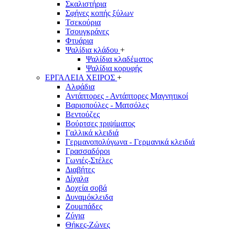
Σκαλιστήρια
Σφήνες κοπής ξύλων
Τσεκούρια
Τσουγκράνες
Φτυάρια
Ψαλίδια κλάδου
+
Ψαλίδια κλαδέματος
Ψαλίδια κορυφής
ΕΡΓΑΛΕΙΑ ΧΕΙΡΟΣ
+
Αλφάδια
Αντάπτορες - Αντάπτορες Μαγνητικοί
Βαριοπούλες - Ματσόλες
Βεντούζες
Βούρτσες τριψίματος
Γαλλικά κλειδιά
Γερμανοπολύγωνα - Γερμανικά κλειδιά
Γρασσαδόροι
Γωνιές-Στέλες
Διαβήτες
Δίχαλα
Δοχεία σοβά
Δυναμόκλειδα
Ζουμπάδες
Ζύγια
Θήκες-Ζώνες