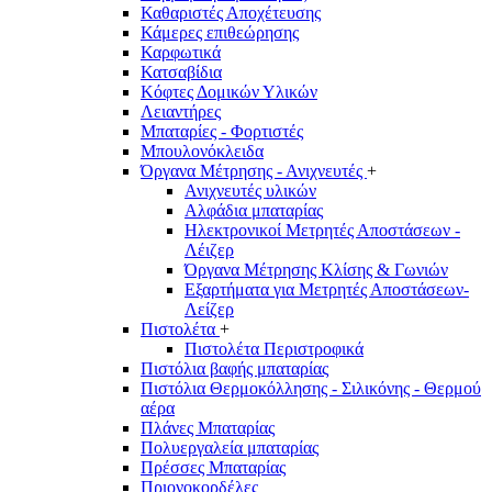
Καθαριστές Αποχέτευσης
Κάμερες επιθεώρησης
Καρφωτικά
Κατσαβίδια
Κόφτες Δομικών Υλικών
Λειαντήρες
Μπαταρίες - Φορτιστές
Μπουλονόκλειδα
Όργανα Μέτρησης - Ανιχνευτές
+
Ανιχνευτές υλικών
Αλφάδια μπαταρίας
Ηλεκτρονικοί Μετρητές Αποστάσεων -
Λέιζερ
Όργανα Μέτρησης Κλίσης & Γωνιών
Εξαρτήματα για Μετρητές Αποστάσεων-
Λείζερ
Πιστολέτα
+
Πιστολέτα Περιστροφικά
Πιστόλια βαφής μπαταρίας
Πιστόλια Θερμοκόλλησης - Σιλικόνης - Θερμού
αέρα
Πλάνες Μπαταρίας
Πολυεργαλεία μπαταρίας
Πρέσσες Μπαταρίας
Πριονοκορδέλες