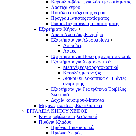
Καρούλια-βάσεις για λάστιχα ποτίσματος
Λάστιχα νερού
Πιστόλια εκτόξευσης νερού
Προγραμματιστές ποτίσματος
Ρακόρ-Ταχυσύνδεσμοι ποτίσματος
Εξαρτήματα Κήπου
+
Λάδια Αλυσίδας-Κινητήρα
Εξαρτήματα για Αλυσοπρίονα
+
Αλυσίδες
Λάμες
Εξαρτήματα για Πολυμηχανήματα Combi
Εξαρτήματα για Χορτοκοπτικά
+
Μεσινέζες για χορτοκοπτικά
Κεφαλές μεσινέζας
Δίσκοι θαμνοκοπτικών - Ιμάντες
ανάρτησης
Εξαρτήματα για Γεωτρύπανα-Τριβέλες-
Σκαπτικά
Δοχεία καυσίμου-Μπιτόνια
Μηχανές αλέσεως-Εκκολαπτικές
ΕΡΓΑΛΕΙΑ ΚΗΠΟΥ ΧΕΙΡΟΣ
+
Κονταροψάλιδα Τηλεσκοπικά
Πριόνια Κλάδου
+
Πριόνια Τηλεσκοπικά
Πριόνια Χειρός