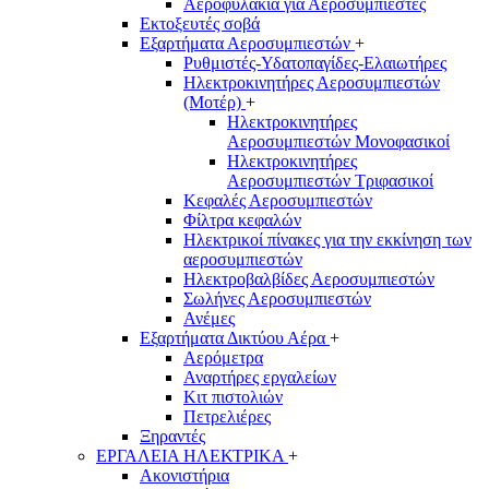
Αεροφυλάκια για Αεροσυμπιεστές
Εκτοξευτές σοβά
Εξαρτήματα Αεροσυμπιεστών
+
Ρυθμιστές-Υδατοπαγίδες-Ελαιωτήρες
Ηλεκτροκινητήρες Αεροσυμπιεστών
(Μοτέρ)
+
Ηλεκτροκινητήρες
Αεροσυμπιεστών Μονοφασικοί
Ηλεκτροκινητήρες
Αεροσυμπιεστών Τριφασικοί
Κεφαλές Αεροσυμπιεστών
Φίλτρα κεφαλών
Ηλεκτρικοί πίνακες για την εκκίνηση των
αεροσυμπιεστών
Ηλεκτροβαλβίδες Αεροσυμπιεστών
Σωλήνες Αεροσυμπιεστών
Ανέμες
Εξαρτήματα Δικτύου Αέρα
+
Αερόμετρα
Αναρτήρες εργαλείων
Κιτ πιστολιών
Πετρελιέρες
Ξηραντές
ΕΡΓΑΛΕΙΑ ΗΛΕΚΤΡΙΚΑ
+
Ακονιστήρια