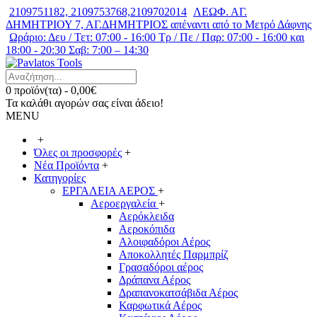
2109751182, 2109753768,2109702014
ΛΕΩΦ. ΑΓ.
ΔΗΜΗΤΡΙΟΥ 7, ΑΓ.ΔΗΜΗΤΡΙΟΣ απέναντι από το Μετρό Δάφνης
Ωράριο: Δευ / Τετ: 07:00 - 16:00 Τρ / Πε / Παρ: 07:00 - 16:00 και
18:00 - 20:30 Σαβ: 7:00 – 14:30
0 προϊόν(τα) - 0,00€
Τα καλάθι αγορών σας είναι άδειο!
MENU
+
Όλες οι προσφορές
+
Νέα Προϊόντα
+
Κατηγορίες
ΕΡΓΑΛΕΙΑ ΑΕΡΟΣ
+
Αεροεργαλεία
+
Αερόκλειδα
Αεροκόπιδα
Αλοιφαδόροι Αέρος
Αποκολλητές Παρμπρίζ
Γρασαδόροι αέρος
Δράπανα Αέρος
Δραπανοκατσάβιδα Αέρος
Καρφωτικά Αέρος