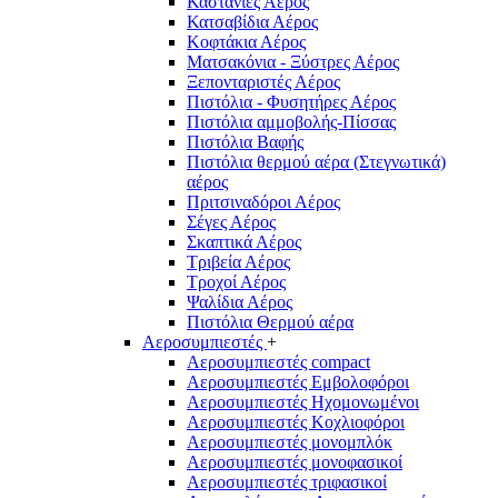
Καστάνιες Αέρος
Κατσαβίδια Αέρος
Κοφτάκια Αέρος
Ματσακόνια - Ξύστρες Αέρος
Ξεπονταριστές Αέρος
Πιστόλια - Φυσητήρες Αέρος
Πιστόλια αμμοβολής-Πίσσας
Πιστόλια Βαφής
Πιστόλια θερμού αέρα (Στεγνωτικά)
αέρος
Πριτσιναδόροι Αέρος
Σέγες Αέρος
Σκαπτικά Αέρος
Τριβεία Αέρος
Τροχοί Αέρος
Ψαλίδια Αέρος
Πιστόλια Θερμού αέρα
Αεροσυμπιεστές
+
Αεροσυμπιεστές compact
Αεροσυμπιεστές Εμβολοφόροι
Αεροσυμπιεστές Ηχομονωμένοι
Αεροσυμπιεστές Κοχλιοφόροι
Αεροσυμπιεστές μονομπλόκ
Αεροσυμπιεστές μονοφασικοί
Αεροσυμπιεστές τριφασικοί