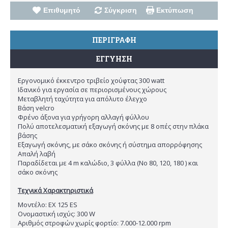
Επιθυμητό
Σύγκριση
Εκτύπωση
ΠΕΡΙΓΡΑΦΗ
ΕΓΓΥΗΣΗ
Εργονομικό έκκεντρο τριβείο χούφτας 300 watt
Ιδανικό για εργασία σε περιορισμένους χώρους
Μεταβλητή ταχύτητα για απόλυτο έλεγχο
Βάση velcro
Φρένο άξονα για γρήγορη αλλαγή φύλλου
Πολύ αποτελεσματική εξαγωγή σκόνης με 8 οπές στην πλάκα
βάσης
Εξαγωγή σκόνης, με σάκο σκόνης ή σύστημα απορρόφησης
Απαλή λαβή
Παραδίδεται με 4 m καλώδιο, 3 φύλλα (Νο 80, 120, 180 ) και
σάκο σκόνης
Τεχνικά Χαρακτηριστικά
Μοντέλο: EX 125 ES
Ονομαστική ισχύς: 300 W
Αριθμός στροφών χωρίς φορτίο: 7.000-12.000 rpm