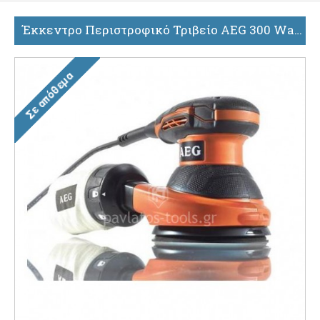
Έκκεντρο Περιστροφικό Τριβείο AEG 300 Watt EX 125 ES 4935416100