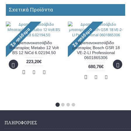
Σχετικά Προϊόντα
Δραπανοκατσάβιδο
Δραπανοκατσάβιδο
Μπαταρίας Metabo 12 Volt
μπαταρίας Bosch GSR 18
BS 12 NiCd 6.02194.50
VE-2-LI Professional
0601865306
223,20€
680,76€
ΠΛΗΡΟΦΟΡΊΕΣ