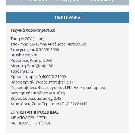
ΠΕΡΙΓΡΑΦΉ
Τεχνικά Χαρακτηριστικά
Τάση V: 20V (Li-Ion)
Τσοκ mm: 1.5-13mm/Αυτόματο Μεταλλικό
Στροφές rpm: 0-500/0-2000
Brushless: Ναι
Ρυθμίσεις Ροπής: 20+3
Μέγιστη Ροπή(Nm): 150
Ταχύτητες: 2
Κρούσεις bpm: 0-6000/0-21000
Βάρος εργαλ. χωρίς μπατ.(kg): 2.37
Περιλαμβάνει: Φως εργασίας LED, Ηλεκτρικό φρένο,
Μαγνητική υποδοχή για μύτη
Βάρος Συσκευασίας Kg: 2.45
Διαστάσεις Συσκ.Τεμ. cm ΜxΠxΥ: 32x21x10
ΕΓΓΥΗΣΗ ΑΝΤΙΠΡΟΣΩΠΕΙΑΣ
ΜΕ ΑΠΟΔΕΙΞΗ 2 ΈΤΗ
ΜΕ ΤΙΜΟΛΟΓΙΟ 1 ΈΤΟΣ