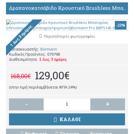
Δραπανοκατσάβιδο Κρουστικό Brushless Μπαταρίας 20Vsolo(χωρίς μπαταρία+φορτιστή)Bormann Pro BBP5145 079798
-23%
Περισσότερες φωτογραφίες
Κατασκευαστής:
Bormann
Κωδικός Προϊόντος:
079798
Διαθεσιμότητα:
1 έως 3 ημέρες
129,00€
168,00€
(στην τιμή περιλαμβάνεται ΦΠΑ 24%)
-
+
ΚΑΛΆΘΙ
Επιθυμητό
Σύγκριση
Εκτύπωση