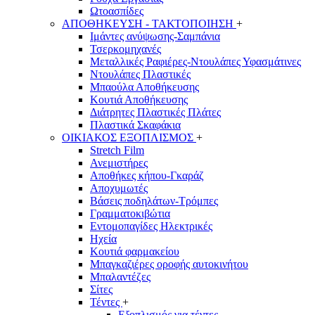
Ωτοασπίδες
ΑΠΟΘΗΚΕΥΣΗ - ΤΑΚΤΟΠΟΙΗΣΗ
+
Ιμάντες ανύψωσης-Σαμπάνια
Τσερκομηχανές
Μεταλλικές Ραφιέρες-Ντουλάπες Υφασμάτινες
Ντουλάπες Πλαστικές
Μπαούλα Αποθήκευσης
Κουτιά Αποθήκευσης
Διάτρητες Πλαστικές Πλάτες
Πλαστικά Σκαφάκια
ΟΙΚΙΑΚΟΣ ΕΞΟΠΛΙΣΜΟΣ
+
Stretch Film
Ανεμιστήρες
Αποθήκες κήπου-Γκαράζ
Αποχυμωτές
Βάσεις ποδηλάτων-Τρόμπες
Γραμματοκιβώτια
Εντομοπαγίδες Ηλεκτρικές
Ηχεία
Κουτιά φαρμακείου
Μπαγκαζιέρες οροφής αυτοκινήτου
Μπαλαντέζες
Σίτες
Τέντες
+
Εξοπλισμός για τέντες