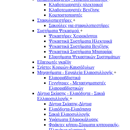
Κλαδοτεμαχιστές ηλεκτρικοί
Κλαδοτεμαχιστές Βενζίνης
Κομποστοποιητές
Σταφυλοπιεστήρες
+
Σακούλες για σταφυλοπιεστήρες
Συστήματα Ψεκασμού
+
Ψεκαστήρες Χειροκίνητοι
Ψεκαστικά Συστήματα Ηλεκτρικά
Ψεκαστικά Συστήματα Βενζίνης
Ψεκαστικά Συστήματα Μπαταρίας
Εξαρτήματα Ψεκαστικών Συστημάτων
Εξαερωτές γκαζόν
Σχίστες Κορμών-Καυσόξυλων
Μηχανήματα - Εργαλεία Ελαιοσυλλογής
+
Ελαιοραβδιστικά
Γεννήτριες - Μετασχηματιστές
Ελαιοραβδιστικών
Δίχτυα Σκίασης - Ελαιόδιχτα - Σακιά
Ελλαιοσυλλογής
+
Δίχτυα Σκίασης-Δίχτυα
Ελαιόδιχτα-Ελαιόπανα
Σακιά Ελαιοσυλλογής
Υφάσματα Εδαφοκάλυψης
Φράκτες κήπου-Σύρματα κηπουρικής-
Πλακάκια πλαστικά