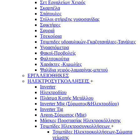
Σετ Εργαλείων Χειρός
Σκαρπέλα
Σπάτουλες
Στύλοι στήριξης γυψοσανίδας
Σφικτήρες
Σφυριά
Τσεκούρια
Τσιμπιδες υδραυλικών-Γκαζοτανάλιες-Τανάλιες
Υγρασιόμετρα
Φακοί-Προβολείς
Φαλτσοκούτια
Χαράκτες -Κιμωλίες
Ψαλίδια χειρός-λαμαρίνας-μπετού
ΕΡΓΑΛΕΙΟΘΗΚΕΣ
ΗΛΕΚΤΡΟΣΥΓΚΟΛΛΗΣΕΙΣ
+
Inverter
Ηλεκτροδίου
Πλάσμα Κοπής Μετάλλου
Inverter Mig (Σύρματος&Ηλεκτροδίου)
Inverter Tig
Argon-Σύρματος (Mig)
Μάσκες Προστασίας Ηλεκτροκόλλησης
Τσιμπίδες Ηλεκτροσυγκολλήσεων
+
Τσιμπίδες Ηλεκτροκολλήσεων-Σώματα
γείωσης