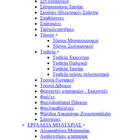
Σετ εργαλείων
Σιδηροπρίονα Ταινίας
Σκούπες Ηλεκτρικές-Στάχτης
Σπαθόσεγες
Σπάτουλες
Ταινιολειαντήρες
Τόρνοι
+
Τόρνοι Μηχανουργικοί
Τόρνοι Ξυλουργικοί
Τριβεία
+
Τριβεία Έκκεντρα
Τριβεία Παλμικά
Τριβεία Ταινίας
Τριβεία τοίχου τηλεσκοπικά
Τροχοί Γωνιακοί
Τροχοί Δίδυμοι
Φορτιστές μπαταριών - Εκκινητές
Φρέζες
Φρεζοδράπανα Πάγκου
Φρεζοκαβιλιέρες
Ψαλίδια Λαμαρίνας-Ζουμποψάλιδα
Σατινιέρες
ΕΡΓΑΛΕΙΑ ΜΠΑΤΑΡΙΑΣ
+
Αλοιφαδόροι Μπαταρίας
Αναδευτήρες μπαταρίας