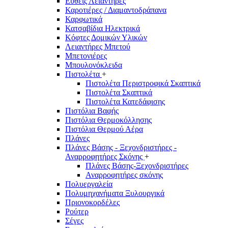
Ευθείς Λειαντήρες
Καροτιέρες / Διαμαντοδράπανα
Καρφωτικά
Κατσαβίδια Ηλεκτρικά
Κόφτες Δομικών Υλικών
Λειαντήρες Μπετού
Μπετονιέρες
Μπουλονόκλειδα
Πιστολέτα
+
Πιστολέτα Περιστροφικά Σκαπτικά
Πιστολέτα Σκαπτικά
Πιστολέτα Κατεδάφισης
Πιστόλια Βαφής
Πιστόλια Θερμοκόλλησης
Πιστόλια Θερμού Αέρα
Πλάνες
Πλάνες Βάσης - Ξεχονδριστήρες -
Αναρροφητήρες Σκόνης
+
Πλάνες Βάσης-Ξεχονδριστήρες
Αναρροφητήρες σκόνης
Πολυεργαλεία
Πολυμηχανήματα Ξυλουργικά
Πριονοκορδέλες
Ρούτερ
Σέγες