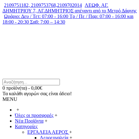
2109751182, 2109753768,2109702014
ΛΕΩΦ. ΑΓ.
ΔΗΜΗΤΡΙΟΥ 7, ΑΓ.ΔΗΜΗΤΡΙΟΣ απέναντι από το Μετρό Δάφνης
Ωράριο: Δευ / Τετ: 07:00 - 16:00 Τρ / Πε / Παρ: 07:00 - 16:00 και
18:00 - 20:30 Σαβ: 7:00 – 14:30
0 προϊόν(τα) - 0,00€
Τα καλάθι αγορών σας είναι άδειο!
MENU
+
Όλες οι προσφορές
+
Νέα Προϊόντα
+
Κατηγορίες
ΕΡΓΑΛΕΙΑ ΑΕΡΟΣ
+
Αεροεργαλεία
+