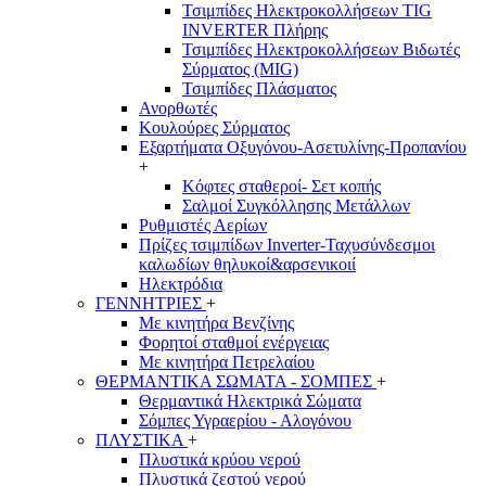
Τσιμπίδες Ηλεκτροκολλήσεων TIG
INVERTER Πλήρης
Τσιμπίδες Ηλεκτροκολλήσεων Βιδωτές
Σύρματος (MIG)
Τσιμπίδες Πλάσματος
Ανορθωτές
Κουλούρες Σύρματος
Εξαρτήματα Οξυγόνου-Ασετυλίνης-Προπανίου
+
Κόφτες σταθεροί- Σετ κοπής
Σαλμοί Συγκόλλησης Μετάλλων
Ρυθμιστές Αερίων
Πρίζες τσιμπίδων Inverter-Ταχυσύνδεσμοι
καλωδίων θηλυκοί&αρσενικοιί
Ηλεκτρόδια
ΓΕΝΝΗΤΡΙΕΣ
+
Με κινητήρα Βενζίνης
Φορητοί σταθμοί ενέργειας
Με κινητήρα Πετρελαίου
ΘΕΡΜΑΝΤΙΚΑ ΣΩΜΑΤΑ - ΣΟΜΠΕΣ
+
Θερμαντικά Ηλεκτρικά Σώματα
Σόμπες Υγραερίου - Αλογόνου
ΠΛΥΣΤΙΚΑ
+
Πλυστικά κρύου νερού
Πλυστικά ζεστού νερού