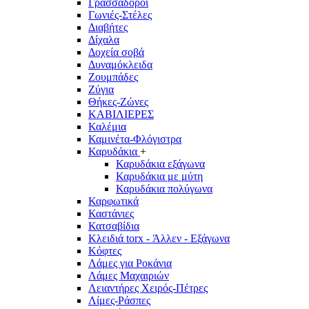
Γρασσαδόροι
Γωνιές-Στέλες
Διαβήτες
Δίχαλα
Δοχεία σοβά
Δυναμόκλειδα
Ζουμπάδες
Ζύγια
Θήκες-Ζώνες
ΚΑΒΙΛΙΕΡΕΣ
Καλέμια
Καμινέτα-Φλόγιστρα
Καρυδάκια
+
Καρυδάκια εξάγωνα
Καρυδάκια με μύτη
Καρυδάκια πολύγωνα
Καρφωτικά
Καστάνιες
Κατσαβίδια
Κλειδιά torx - Άλλεν - Εξάγωνα
Κόφτες
Λάμες για Ροκάνια
Λάμες Μαχαιριών
Λειαντήρες Χειρός-Πέτρες
Λίμες-Ράσπες