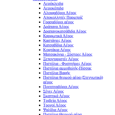
Αερόκλειδα
Αεροκόπιδα
Αλοιφαδόροι Αέρος
Αποκολλητές Παρμπρίζ
Γρασαδόροι αέρος
Δράπανα Αέρος
Δραπανοκατσάβιδα Αέρος
Καρφωτικά Αέρος
Καστάνιες Αέρος
Κατσαβίδια Αέρος
Κοφτάκια Αέρος
Ματσακόνια - Ξύστρες Αέρος
Ξεπονταριστές Αέρος
Πιστόλια - Φυσητήρες Αέρος
Πιστόλια αμμοβολής-Πίσσας
Πιστόλια Βαφής
Πιστόλια θερμού αέρα (Στεγνωτικά)
αέρος
Πριτσιναδόροι Αέρος
Σέγες Αέρος
Σκαπτικά Αέρος
Τριβεία Αέρος
Τροχοί Αέρος
Ψαλίδια Αέρος
Πιστόλια Θερμού αέρα