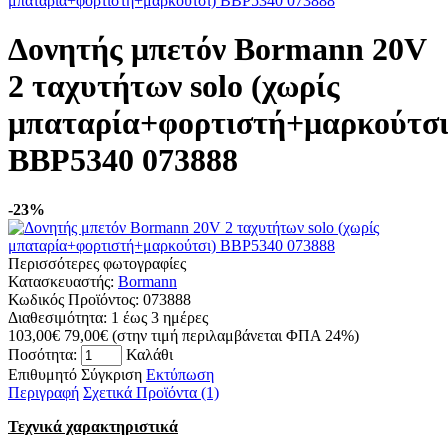
μπαταρία+φορτιστή+μαρκούτσι) BBP5340 073888
Δονητής μπετόν Bormann 20V
2 ταχυτήτων solo (χωρίς
μπαταρία+φορτιστή+μαρκούτσι
BBP5340 073888
-23%
Περισσότερες φωτογραφίες
Κατασκευαστής:
Bormann
Κωδικός Προϊόντος:
073888
Διαθεσιμότητα:
1 έως 3 ημέρες
103,00€
79,00€
(στην τιμή περιλαμβάνεται ΦΠΑ 24%)
Ποσότητα:
Καλάθι
Επιθυμητό
Σύγκριση
Εκτύπωση
Περιγραφή
Σχετικά Προϊόντα (1)
Τεχνικά χαρακτηριστικά