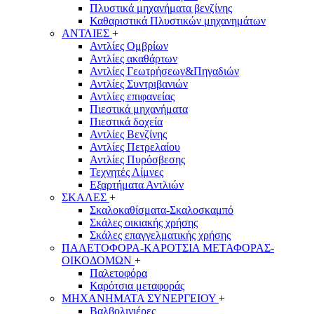
Πλυστικά μηχανήματα βενζίνης
Καθαριστικά Πλυστικών μηχανημάτων
ΑΝΤΛΙΕΣ
+
Αντλίες Ομβρίων
Αντλίες ακαθάρτων
Αντλίες Γεωτρήσεων&Πηγαδιών
Αντλίες Συντριβανιών
Αντλίες επιφανείας
Πιεστικά μηχανήματα
Πιεστικά δοχεία
Αντλίες Βενζίνης
Αντλίες Πετρελαίου
Αντλίες Πυρόσβεσης
Τεχνητές Λίμνες
Εξαρτήματα Αντλιών
ΣΚΑΛΕΣ
+
Σκαλοκαθίσματα-Σκαλοσκαμπό
Σκάλες οικιακής χρήσης
Σκάλες επαγγελματικής χρήσης
ΠΑΛΕΤΟΦΟΡΑ-ΚΑΡΟΤΣΙΑ ΜΕΤΑΦΟΡΑΣ-
ΟΙΚΟΔΟΜΩΝ
+
Παλετοφόρα
Καρότσια μεταφοράς
ΜΗΧΑΝΗΜΑΤΑ ΣΥΝΕΡΓΕΙΟΥ
+
Βαλβολινιέρες