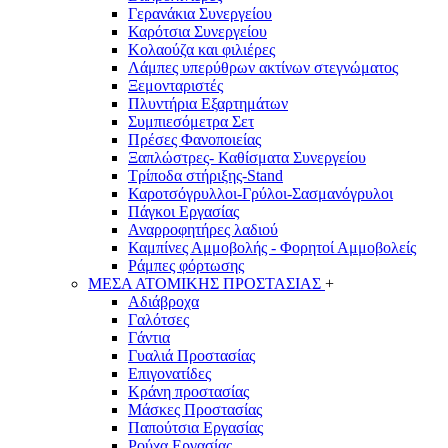
Γερανάκια Συνεργείου
Καρότσια Συνεργείου
Κολαούζα και φιλιέρες
Λάμπες υπερύθρων ακτίνων στεγνώματος
Ξεμονταριστές
Πλυντήρια Εξαρτημάτων
Συμπιεσόμετρα Σετ
Πρέσες Φανοποιείας
Ξαπλώστρες- Καθίσματα Συνεργείου
Τρίποδα στήριξης-Stand
Καροτσόγρυλλοι-Γρύλοι-Σασμανόγρυλοι
Πάγκοι Εργασίας
Αναρροφητήρες λαδιού
Καμπίνες Αμμοβολής - Φορητοί Αμμοβολείς
Ράμπες φόρτωσης
ΜΕΣΑ ΑΤΟΜΙΚΗΣ ΠΡΟΣΤΑΣΙΑΣ
+
Αδιάβροχα
Γαλότσες
Γάντια
Γυαλιά Προστασίας
Επιγονατίδες
Κράνη προστασίας
Μάσκες Προστασίας
Παπούτσια Εργασίας
Ρούχα Εργασίας