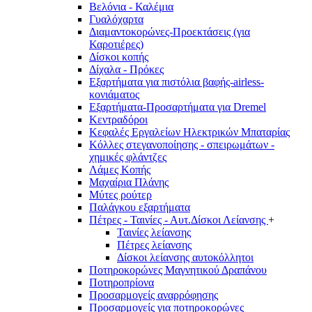
Βελόνια - Καλέμια
Γυαλόχαρτα
Διαμαντοκορώνες-Προεκτάσεις (για
Καροτιέρες)
Δίσκοι κοπής
Δίχαλα - Πρόκες
Εξαρτήματα για πιστόλια βαφής-airless-
κονιάματος
Εξαρτήματα-Προσαρτήματα για Dremel
Κεντραδόροι
Κεφαλές Εργαλείων Ηλεκτρικών Μπαταρίας
Κόλλες στεγανοποίησης - σπειρωμάτων -
χημικές φλάντζες
Λάμες Κοπής
Μαχαίρια Πλάνης
Μύτες ρούτερ
Παλάγκου εξαρτήματα
Πέτρες - Ταινίες - Αυτ.Δίσκοι Λείανσης
+
Ταινίες λείανσης
Πέτρες λείανσης
Δίσκοι λείανσης αυτοκόλλητοι
Ποτηροκορώνες Μαγνητικού Δραπάνου
Ποτηροπρίονα
Προσαρμογείς αναρρόφησης
Προσαρμογείς για ποτηροκορώνες