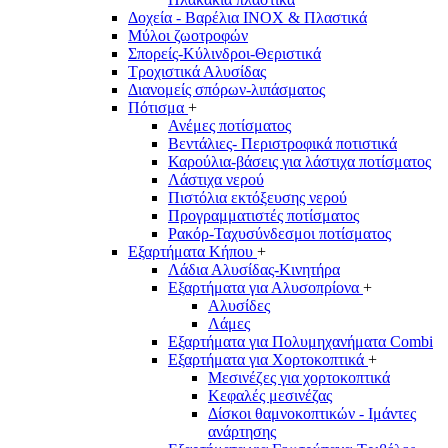
Δοχεία - Βαρέλια INOX & Πλαστικά
Μύλοι ζωοτροφών
Σπορείς-Κύλινδροι-Θεριστικά
Τροχιστικά Αλυσίδας
Διανομείς σπόρων-λιπάσματος
Πότισμα
+
Ανέμες ποτίσματος
Βεντάλιες- Περιστροφικά ποτιστικά
Καρούλια-βάσεις για λάστιχα ποτίσματος
Λάστιχα νερού
Πιστόλια εκτόξευσης νερού
Προγραμματιστές ποτίσματος
Ρακόρ-Ταχυσύνδεσμοι ποτίσματος
Εξαρτήματα Κήπου
+
Λάδια Αλυσίδας-Κινητήρα
Εξαρτήματα για Αλυσοπρίονα
+
Αλυσίδες
Λάμες
Εξαρτήματα για Πολυμηχανήματα Combi
Εξαρτήματα για Χορτοκοπτικά
+
Μεσινέζες για χορτοκοπτικά
Κεφαλές μεσινέζας
Δίσκοι θαμνοκοπτικών - Ιμάντες
ανάρτησης