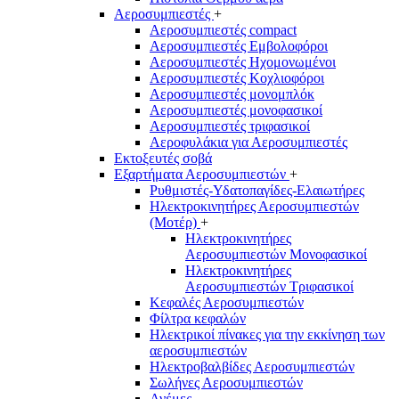
Αεροσυμπιεστές
+
Αεροσυμπιεστές compact
Αεροσυμπιεστές Εμβολοφόροι
Αεροσυμπιεστές Ηχομονωμένοι
Αεροσυμπιεστές Κοχλιοφόροι
Αεροσυμπιεστές μονομπλόκ
Αεροσυμπιεστές μονοφασικοί
Αεροσυμπιεστές τριφασικοί
Αεροφυλάκια για Αεροσυμπιεστές
Εκτοξευτές σοβά
Εξαρτήματα Αεροσυμπιεστών
+
Ρυθμιστές-Υδατοπαγίδες-Ελαιωτήρες
Ηλεκτροκινητήρες Αεροσυμπιεστών
(Μοτέρ)
+
Ηλεκτροκινητήρες
Αεροσυμπιεστών Μονοφασικοί
Ηλεκτροκινητήρες
Αεροσυμπιεστών Τριφασικοί
Κεφαλές Αεροσυμπιεστών
Φίλτρα κεφαλών
Ηλεκτρικοί πίνακες για την εκκίνηση των
αεροσυμπιεστών
Ηλεκτροβαλβίδες Αεροσυμπιεστών
Σωλήνες Αεροσυμπιεστών
Ανέμες