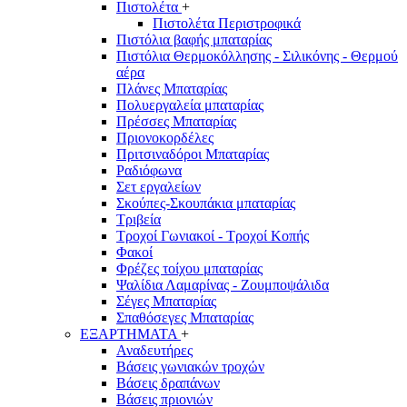
Πιστολέτα
+
Πιστολέτα Περιστροφικά
Πιστόλια βαφής μπαταρίας
Πιστόλια Θερμοκόλλησης - Σιλικόνης - Θερμού
αέρα
Πλάνες Μπαταρίας
Πολυεργαλεία μπαταρίας
Πρέσσες Μπαταρίας
Πριονοκορδέλες
Πριτσιναδόροι Μπαταρίας
Ραδιόφωνα
Σετ εργαλείων
Σκούπες-Σκουπάκια μπαταρίας
Τριβεία
Τροχοί Γωνιακοί - Τροχοί Κοπής
Φακοί
Φρέζες τοίχου μπαταρίας
Ψαλίδια Λαμαρίνας - Ζουμποψάλιδα
Σέγες Μπαταρίας
Σπαθόσεγες Μπαταρίας
ΕΞΑΡΤΗΜΑΤΑ
+
Αναδευτήρες
Βάσεις γωνιακών τροχών
Βάσεις δραπάνων
Βάσεις πριονιών