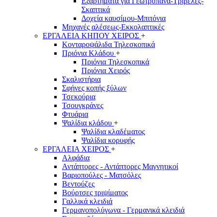
Εξαρτήματα για Γεωτρύπανα-Τριβέλες-
Σκαπτικά
Δοχεία καυσίμου-Μπιτόνια
Μηχανές αλέσεως-Εκκολαπτικές
ΕΡΓΑΛΕΙΑ ΚΗΠΟΥ ΧΕΙΡΟΣ
+
Κονταροψάλιδα Τηλεσκοπικά
Πριόνια Κλάδου
+
Πριόνια Τηλεσκοπικά
Πριόνια Χειρός
Σκαλιστήρια
Σφήνες κοπής ξύλων
Τσεκούρια
Τσουγκράνες
Φτυάρια
Ψαλίδια κλάδου
+
Ψαλίδια κλαδέματος
Ψαλίδια κορυφής
ΕΡΓΑΛΕΙΑ ΧΕΙΡΟΣ
+
Αλφάδια
Αντάπτορες - Αντάπτορες Μαγνητικοί
Βαριοπούλες - Ματσόλες
Βεντούζες
Βούρτσες τριψίματος
Γαλλικά κλειδιά
Γερμανοπολύγωνα - Γερμανικά κλειδιά