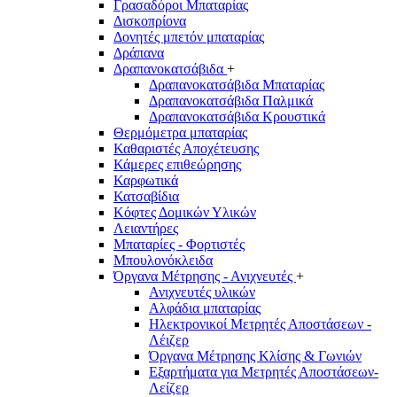
Γρασαδόροι Μπαταρίας
Δισκοπρίονα
Δονητές μπετόν μπαταρίας
Δράπανα
Δραπανοκατσάβιδα
+
Δραπανοκατσάβιδα Μπαταρίας
Δραπανοκατσάβιδα Παλμικά
Δραπανοκατσάβιδα Κρουστικά
Θερμόμετρα μπαταρίας
Καθαριστές Αποχέτευσης
Κάμερες επιθεώρησης
Καρφωτικά
Κατσαβίδια
Κόφτες Δομικών Υλικών
Λειαντήρες
Μπαταρίες - Φορτιστές
Μπουλονόκλειδα
Όργανα Μέτρησης - Ανιχνευτές
+
Ανιχνευτές υλικών
Αλφάδια μπαταρίας
Ηλεκτρονικοί Μετρητές Αποστάσεων -
Λέιζερ
Όργανα Μέτρησης Κλίσης & Γωνιών
Εξαρτήματα για Μετρητές Αποστάσεων-
Λείζερ