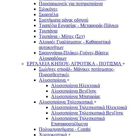
Προσαρμογείς για ποτηροπρίονα
Σιλικόνες
Σκαρπέλα
Συστήματα ράγας οδηγού
Τραπέζια Εργασίας - Μεταφοράς-Πάγκοι
Τρυπάνια
Τρυπάνια - Μύτες (Σετ)
Αλοιφές Γυαλίσματος - Καθαριστικά
αυτοκινήτων
Σφουγγάρια-Πλάκες-Γούνες-Βάσεις
Αλοιφαδόρων
ΕΡΓΑΛΕΙΑ ΚΗΠΟΥ- ΑΓΡΟΤΙΚΑ - ΠΟΤΙΣΜΑ
+
Σωλήνες σπιράλ- Μάνικες ποτίσματος-
Πυροσβεστικές
Αλυσοπρίονα
+
Αλυσοπρίονα Ηλεκτρικά
Αλυσοπρίονα Βενζίνης
Αλυσοπρίονα Μπαταρίας
Αλυσοπρίονα Τηλεσκοπικά
+
Αλυσοπρίονα Τηλεσκοπικά Ηλεκτρικά
Αλυσοπρίονα Τηλεσκοπικά Βενζίνης
Αλυσοπρίονα Τηλεσκοπικά
Επαναφορτιζόμενα
Πολυμηχανήματα - Combi
Χορτοκοπτικά
+