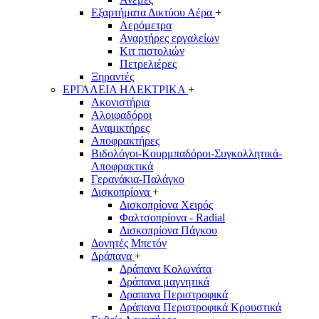
Εξαρτήματα Δικτύου Αέρα
+
Αερόμετρα
Αναρτήρες εργαλείων
Κιτ πιστολιών
Πετρελιέρες
Ξηραντές
ΕΡΓΑΛΕΙΑ ΗΛΕΚΤΡΙΚΑ
+
Ακονιστήρια
Αλοιφαδόροι
Αναμικτήρες
Αποφρακτήρες
Βιδολόγοι-Κουρμπαδόροι-Συγκολλητικά-
Αποφρακτικά
Γερανάκια-Παλάγκο
Δισκοπρίονα
+
Δισκοπρίονα Χειρός
Φαλτσοπρίονα - Radial
Δισκοπρίονα Πάγκου
Δονητές Μπετόν
Δράπανα
+
Δράπανα Κολωνάτα
Δράπανα μαγνητικά
Δραπανα Περιστροφικά
Δράπανα Περιστροφικά Κρουστικά