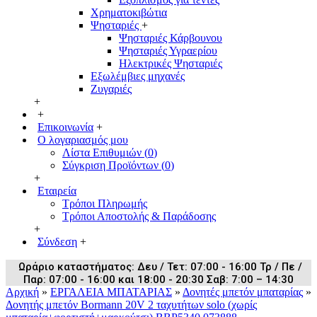
Χρηματοκιβώτια
Ψησταριές
+
Ψησταριές Κάρβουνου
Ψησταριές Υγραερίου
Ηλεκτρικές Ψησταριές
Εξωλέμβιες μηχανές
Ζυγαριές
+
+
Επικοινωνία
+
Ο λογαριασμός μου
Λίστα Επιθυμιών (
0
)
Σύγκριση Προϊόντων (
0
)
+
Εταιρεία
Τρόποι Πληρωμής
Τρόποι Αποστολής & Παράδοσης
+
Σύνδεση
+
Ωράριο καταστήματος: Δευ / Τετ: 07:00 - 16:00 Τρ / Πε /
Παρ: 07:00 - 16:00 και 18:00 - 20:30 Σαβ: 7:00 – 14:30
Αρχική
»
ΕΡΓΑΛΕΙΑ ΜΠΑΤΑΡΙΑΣ
»
Δονητές μπετόν μπαταρίας
»
Δονητής μπετόν Bormann 20V 2 ταχυτήτων solo (χωρίς