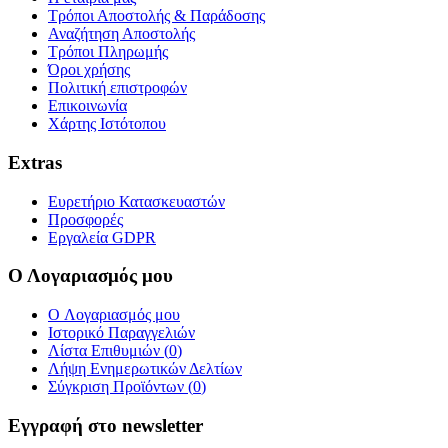
Τρόποι Αποστολής & Παράδοσης
Αναζήτηση Αποστολής
Τρόποι Πληρωμής
Όροι χρήσης
Πολιτική επιστροφών
Επικοινωνία
Χάρτης Ιστότοπου
Extras
Ευρετήριο Κατασκευαστών
Προσφορές
Εργαλεία GDPR
Ο Λογαριασμός μου
O Λογαριασμός μου
Ιστορικό Παραγγελιών
Λίστα Επιθυμιών (
0
)
Λήψη Ενημερωτικών Δελτίων
Σύγκριση Προϊόντων (
0
)
Εγγραφή στο newsletter