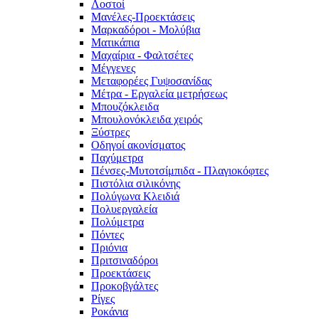
Λοστοί
Μανέλες-Προεκτάσεις
Μαρκαδόροι - Μολύβια
Ματικάπια
Μαχαίρια - Φαλτσέτες
Μέγγενες
Μεταφορέες Γυψοσανίδας
Μέτρα - Εργαλεία μετρήσεως
Μπουζόκλειδα
Μπουλονόκλειδα χειρός
Ξύστρες
Οδηγοί ακονίσματος
Παχύμετρα
Πένσες-Μυτοτσίμπιδα - Πλαγιοκόφτες
Πιστόλια σιλικόνης
Πολύγωνα Κλειδιά
Πολυεργαλεία
Πολύμετρα
Πόντες
Πριόνια
Πριτσιναδόροι
Προεκτάσεις
Προκοβγάλτες
Ρίγες
Ροκάνια