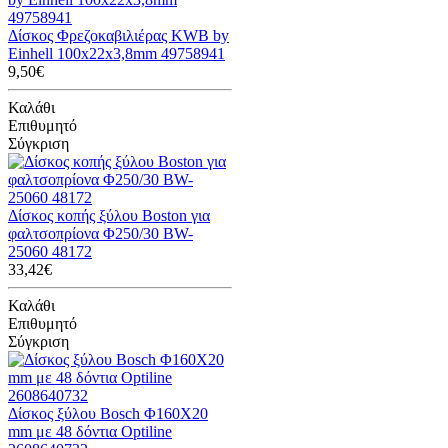
Δίσκος Φρεζοκαβιλιέρας KWB by
Einhell 100x22x3,8mm 49758941
9,50€
Καλάθι
Επιθυμητό
Σύγκριση
Δίσκος κοπής ξύλου Boston για
φαλτσοπρίονα Φ250/30 BW-
25060 48172
33,42€
Καλάθι
Επιθυμητό
Σύγκριση
Δίσκος ξύλου Bosch Φ160Χ20
mm με 48 δόντια Optiline