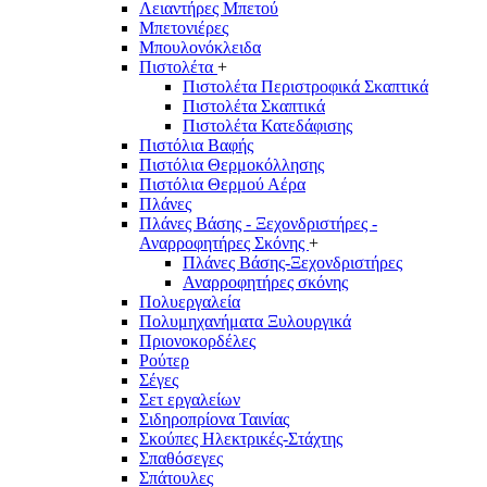
Λειαντήρες Μπετού
Μπετονιέρες
Μπουλονόκλειδα
Πιστολέτα
+
Πιστολέτα Περιστροφικά Σκαπτικά
Πιστολέτα Σκαπτικά
Πιστολέτα Κατεδάφισης
Πιστόλια Βαφής
Πιστόλια Θερμοκόλλησης
Πιστόλια Θερμού Αέρα
Πλάνες
Πλάνες Βάσης - Ξεχονδριστήρες -
Αναρροφητήρες Σκόνης
+
Πλάνες Βάσης-Ξεχονδριστήρες
Αναρροφητήρες σκόνης
Πολυεργαλεία
Πολυμηχανήματα Ξυλουργικά
Πριονοκορδέλες
Ρούτερ
Σέγες
Σετ εργαλείων
Σιδηροπρίονα Ταινίας
Σκούπες Ηλεκτρικές-Στάχτης
Σπαθόσεγες
Σπάτουλες