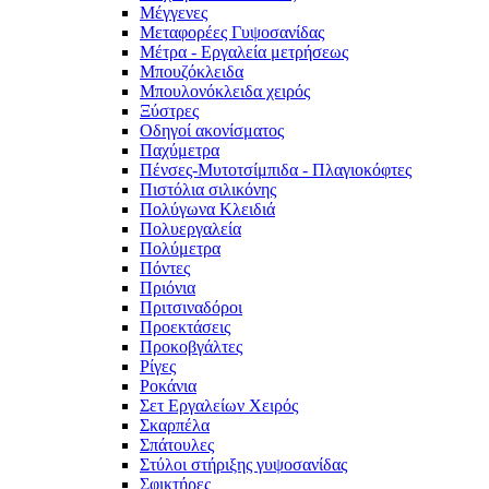
Μέγγενες
Μεταφορέες Γυψοσανίδας
Μέτρα - Εργαλεία μετρήσεως
Μπουζόκλειδα
Μπουλονόκλειδα χειρός
Ξύστρες
Οδηγοί ακονίσματος
Παχύμετρα
Πένσες-Μυτοτσίμπιδα - Πλαγιοκόφτες
Πιστόλια σιλικόνης
Πολύγωνα Κλειδιά
Πολυεργαλεία
Πολύμετρα
Πόντες
Πριόνια
Πριτσιναδόροι
Προεκτάσεις
Προκοβγάλτες
Ρίγες
Ροκάνια
Σετ Εργαλείων Χειρός
Σκαρπέλα
Σπάτουλες
Στύλοι στήριξης γυψοσανίδας
Σφικτήρες