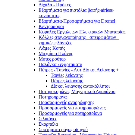
Δίχαλα - Πρόκες
Εξαρτήματα για πιστόλια βαφής-airless-
κονιάματος
Εξαρτήματα-Προσαρτήματα για Dremel
Κεντραδόροι
Κεφαλές Εργαλείων Ηλεκτρικών Μπαταρίας
Κόλλες στεγανοποίησης - σπειρωμάτων -
χημικές φλάντζες
Λάμες Κοπής
Μαχαίρια Πλάνης
Μύτες ρούτερ
Παλάγκου εξαρτήματα
Πέτρες - Ταινίες - Αυτ.Δίσκοι Λείανσης
+
Ταινίες λείανσης
Πέτρες λείανσης
Δίσκοι λείανσης αυτοκόλλητοι
Ποτηροκορώνες Μαγνητικού Δραπάνου
Ποτηροπρίονα
Προσαρμογείς αναρρόφησης
Προσαρμογείς για ποτηροκορώνες
Προσαρμογείς για ποτηροπρίονα
Σιλικόνες
Σκαρπέλα
Συστήματα ράγας οδηγού
Τραπέζια Εργασίας - Μεταφοράς-Πάγκοι