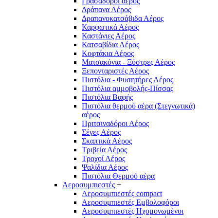
Γρασαδόροι αέρος
Δράπανα Αέρος
Δραπανοκατσάβιδα Αέρος
Καρφωτικά Αέρος
Καστάνιες Αέρος
Κατσαβίδια Αέρος
Κοφτάκια Αέρος
Ματσακόνια - Ξύστρες Αέρος
Ξεπονταριστές Αέρος
Πιστόλια - Φυσητήρες Αέρος
Πιστόλια αμμοβολής-Πίσσας
Πιστόλια Βαφής
Πιστόλια θερμού αέρα (Στεγνωτικά)
αέρος
Πριτσιναδόροι Αέρος
Σέγες Αέρος
Σκαπτικά Αέρος
Τριβεία Αέρος
Τροχοί Αέρος
Ψαλίδια Αέρος
Πιστόλια Θερμού αέρα
Αεροσυμπιεστές
+
Αεροσυμπιεστές compact
Αεροσυμπιεστές Εμβολοφόροι
Αεροσυμπιεστές Ηχομονωμένοι