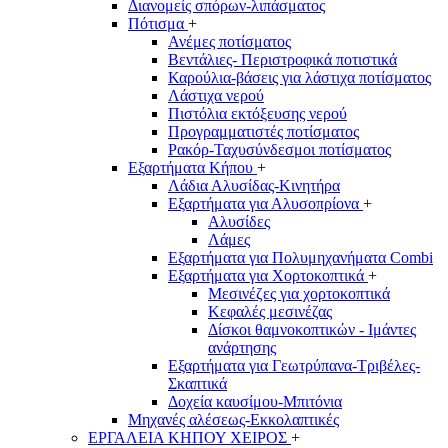
Διανομείς σπόρων-λιπάσματος
Πότισμα
+
Ανέμες ποτίσματος
Βεντάλιες- Περιστροφικά ποτιστικά
Καρούλια-βάσεις για λάστιχα ποτίσματος
Λάστιχα νερού
Πιστόλια εκτόξευσης νερού
Προγραμματιστές ποτίσματος
Ρακόρ-Ταχυσύνδεσμοι ποτίσματος
Εξαρτήματα Κήπου
+
Λάδια Αλυσίδας-Κινητήρα
Εξαρτήματα για Αλυσοπρίονα
+
Αλυσίδες
Λάμες
Εξαρτήματα για Πολυμηχανήματα Combi
Εξαρτήματα για Χορτοκοπτικά
+
Μεσινέζες για χορτοκοπτικά
Κεφαλές μεσινέζας
Δίσκοι θαμνοκοπτικών - Ιμάντες
ανάρτησης
Εξαρτήματα για Γεωτρύπανα-Τριβέλες-
Σκαπτικά
Δοχεία καυσίμου-Μπιτόνια
Μηχανές αλέσεως-Εκκολαπτικές
ΕΡΓΑΛΕΙΑ ΚΗΠΟΥ ΧΕΙΡΟΣ
+