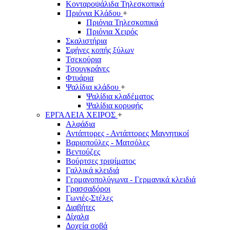
Κονταροψάλιδα Τηλεσκοπικά
Πριόνια Κλάδου
+
Πριόνια Τηλεσκοπικά
Πριόνια Χειρός
Σκαλιστήρια
Σφήνες κοπής ξύλων
Τσεκούρια
Τσουγκράνες
Φτυάρια
Ψαλίδια κλάδου
+
Ψαλίδια κλαδέματος
Ψαλίδια κορυφής
ΕΡΓΑΛΕΙΑ ΧΕΙΡΟΣ
+
Αλφάδια
Αντάπτορες - Αντάπτορες Μαγνητικοί
Βαριοπούλες - Ματσόλες
Βεντούζες
Βούρτσες τριψίματος
Γαλλικά κλειδιά
Γερμανοπολύγωνα - Γερμανικά κλειδιά
Γρασσαδόροι
Γωνιές-Στέλες
Διαβήτες
Δίχαλα
Δοχεία σοβά