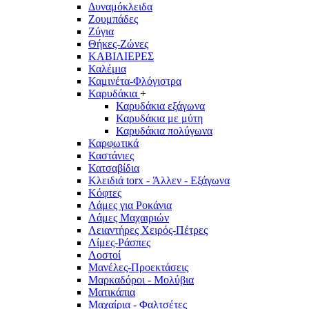
Δυναμόκλειδα
Ζουμπάδες
Ζύγια
Θήκες-Ζώνες
ΚΑΒΙΛΙΕΡΕΣ
Καλέμια
Καμινέτα-Φλόγιστρα
Καρυδάκια
+
Καρυδάκια εξάγωνα
Καρυδάκια με μύτη
Καρυδάκια πολύγωνα
Καρφωτικά
Καστάνιες
Κατσαβίδια
Κλειδιά torx - Άλλεν - Εξάγωνα
Κόφτες
Λάμες για Ροκάνια
Λάμες Μαχαιριών
Λειαντήρες Χειρός-Πέτρες
Λίμες-Ράσπες
Λοστοί
Μανέλες-Προεκτάσεις
Μαρκαδόροι - Μολύβια
Ματικάπια
Μαχαίρια - Φαλτσέτες