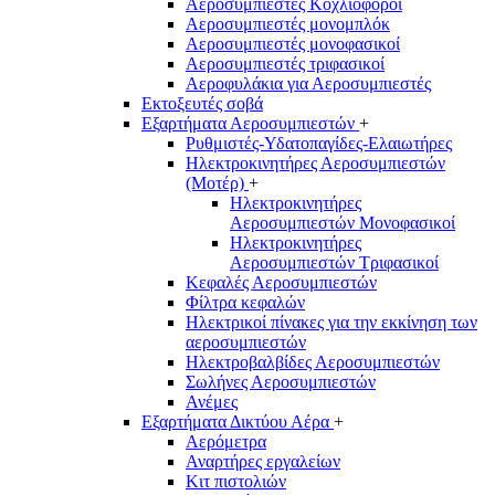
Αεροσυμπιεστές Κοχλιοφόροι
Αεροσυμπιεστές μονομπλόκ
Αεροσυμπιεστές μονοφασικοί
Αεροσυμπιεστές τριφασικοί
Αεροφυλάκια για Αεροσυμπιεστές
Εκτοξευτές σοβά
Εξαρτήματα Αεροσυμπιεστών
+
Ρυθμιστές-Υδατοπαγίδες-Ελαιωτήρες
Ηλεκτροκινητήρες Αεροσυμπιεστών
(Μοτέρ)
+
Ηλεκτροκινητήρες
Αεροσυμπιεστών Μονοφασικοί
Ηλεκτροκινητήρες
Αεροσυμπιεστών Τριφασικοί
Κεφαλές Αεροσυμπιεστών
Φίλτρα κεφαλών
Ηλεκτρικοί πίνακες για την εκκίνηση των
αεροσυμπιεστών
Ηλεκτροβαλβίδες Αεροσυμπιεστών
Σωλήνες Αεροσυμπιεστών
Ανέμες
Εξαρτήματα Δικτύου Αέρα
+
Αερόμετρα
Αναρτήρες εργαλείων
Κιτ πιστολιών