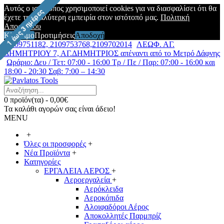
Αυτός ο ιστότοπος χρησιμοποιεί cookies για να διασφαλίσει ότι θα
έχετε την καλύτερη εμπειρία στον ιστότοπό μας.
Πολιτική
Απορρήτου
Κλείσιμο
Προτιμήσεις
Αποδοχή
2109751182, 2109753768,2109702014
ΛΕΩΦ. ΑΓ.
ΔΗΜΗΤΡΙΟΥ 7, ΑΓ.ΔΗΜΗΤΡΙΟΣ απέναντι από το Μετρό Δάφνης
Ωράριο: Δευ / Τετ: 07:00 - 16:00 Τρ / Πε / Παρ: 07:00 - 16:00 και
18:00 - 20:30 Σαβ: 7:00 – 14:30
0 προϊόν(τα) - 0,00€
Τα καλάθι αγορών σας είναι άδειο!
MENU
+
Όλες οι προσφορές
+
Νέα Προϊόντα
+
Κατηγορίες
ΕΡΓΑΛΕΙΑ ΑΕΡΟΣ
+
Αεροεργαλεία
+
Αερόκλειδα
Αεροκόπιδα
Αλοιφαδόροι Αέρος
Αποκολλητές Παρμπρίζ