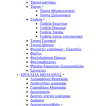
Ταινιολειαντήρες
Τόρνοι
+
Τόρνοι Μηχανουργικοί
Τόρνοι Ξυλουργικοί
Τριβεία
+
Τριβεία Έκκεντρα
Τριβεία Παλμικά
Τριβεία Ταινίας
Τριβεία τοίχου τηλεσκοπικά
Τροχοί Γωνιακοί
Τροχοί Δίδυμοι
Φορτιστές μπαταριών - Εκκινητές
Φρέζες
Φρεζοδράπανα Πάγκου
Φρεζοκαβιλιέρες
Ψαλίδια Λαμαρίνας-Ζουμποψάλιδα
Σατινιέρες
ΕΡΓΑΛΕΙΑ ΜΠΑΤΑΡΙΑΣ
+
Αλοιφαδόροι Μπαταρίας
Αναδευτήρες μπαταρίας
Γρασαδόροι Μπαταρίας
Δισκοπρίονα
Δονητές μπετόν μπαταρίας
Δράπανα
Δραπανοκατσάβιδα
+