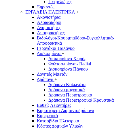
Πετρελιέρες
Ξηραντές
ΕΡΓΑΛΕΙΑ ΗΛΕΚΤΡΙΚΑ
+
Ακονιστήρια
Αλοιφαδόροι
Αναμικτήρες
Αποφρακτήρες
Βιδολόγοι-Κουρμπαδόροι-Συγκολλητικά-
Αποφρακτικά
Γερανάκια-Παλάγκο
Δισκοπρίονα
+
Δισκοπρίονα Χειρός
Φαλτσοπρίονα - Radial
Δισκοπρίονα Πάγκου
Δονητές Μπετόν
Δράπανα
+
Δράπανα Κολωνάτα
Δράπανα μαγνητικά
Δραπανα Περιστροφικά
Δράπανα Περιστροφικά Κρουστικά
Ευθείς Λειαντήρες
Καροτιέρες / Διαμαντοδράπανα
Καρφωτικά
Κατσαβίδια Ηλεκτρικά
Κόφτες Δομικών Υλικών