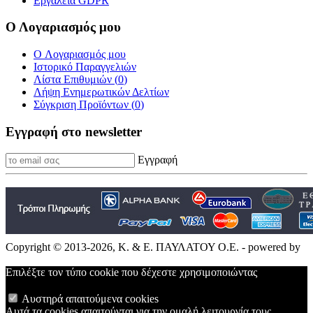
Εργαλεία GDPR
Ο Λογαριασμός μου
O Λογαριασμός μου
Ιστορικό Παραγγελιών
Λίστα Επιθυμιών (
0
)
Λήψη Ενημερωτικών Δελτίων
Σύγκριση Προϊόντων (
0
)
Εγγραφή στο newsletter
Εγγραφή
Copyright © 2013-2026, Κ. & Ε. ΠΑΥΛΑΤΟΥ Ο.Ε. - powered by
Επιλέξτε τον τύπο cookie που δέχεστε χρησιμοποιώντας
Αυστηρά απαιτούμενα cookies
Αυτά τα cookies απαιτούνται για την ομαλή λειτουργία τους