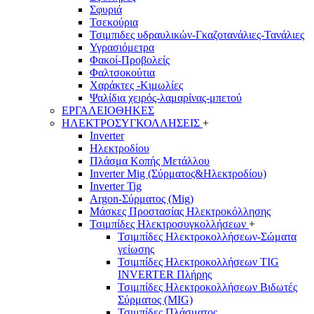
Σφυριά
Τσεκούρια
Τσιμπιδες υδραυλικών-Γκαζοτανάλιες-Τανάλιες
Υγρασιόμετρα
Φακοί-Προβολείς
Φαλτσοκούτια
Χαράκτες -Κιμωλίες
Ψαλίδια χειρός-λαμαρίνας-μπετού
ΕΡΓΑΛΕΙΟΘΗΚΕΣ
ΗΛΕΚΤΡΟΣΥΓΚΟΛΛΗΣΕΙΣ
+
Inverter
Ηλεκτροδίου
Πλάσμα Κοπής Μετάλλου
Inverter Mig (Σύρματος&Ηλεκτροδίου)
Inverter Tig
Argon-Σύρματος (Mig)
Μάσκες Προστασίας Ηλεκτροκόλλησης
Τσιμπίδες Ηλεκτροσυγκολλήσεων
+
Τσιμπίδες Ηλεκτροκολλήσεων-Σώματα
γείωσης
Τσιμπίδες Ηλεκτροκολλήσεων TIG
INVERTER Πλήρης
Τσιμπίδες Ηλεκτροκολλήσεων Βιδωτές
Σύρματος (MIG)
Τσιμπίδες Πλάσματος