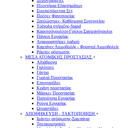
Ξεμονταριστές
Πλυντήρια Εξαρτημάτων
Συμπιεσόμετρα Σετ
Πρέσες Φανοποιείας
Ξαπλώστρες- Καθίσματα Συνεργείου
Τρίποδα στήριξης-Stand
Καροτσόγρυλλοι-Γρύλοι-Σασμανόγρυλοι
Πάγκοι Εργασίας
Αναρροφητήρες λαδιού
Καμπίνες Αμμοβολής - Φορητοί Αμμοβολείς
Ράμπες φόρτωσης
ΜΕΣΑ ΑΤΟΜΙΚΗΣ ΠΡΟΣΤΑΣΙΑΣ
+
Αδιάβροχα
Γαλότσες
Γάντια
Γυαλιά Προστασίας
Επιγονατίδες
Κράνη προστασίας
Μάσκες Προστασίας
Παπούτσια Εργασίας
Ρούχα Εργασίας
Ωτοασπίδες
ΑΠΟΘΗΚΕΥΣΗ - ΤΑΚΤΟΠΟΙΗΣΗ
+
Ιμάντες ανύψωσης-Σαμπάνια
Τσερκομηχανές