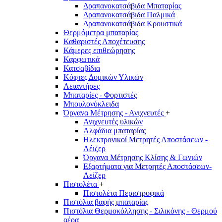
Δραπανοκατσάβιδα Μπαταρίας
Δραπανοκατσάβιδα Παλμικά
Δραπανοκατσάβιδα Κρουστικά
Θερμόμετρα μπαταρίας
Καθαριστές Αποχέτευσης
Κάμερες επιθεώρησης
Καρφωτικά
Κατσαβίδια
Κόφτες Δομικών Υλικών
Λειαντήρες
Μπαταρίες - Φορτιστές
Μπουλονόκλειδα
Όργανα Μέτρησης - Ανιχνευτές
+
Ανιχνευτές υλικών
Αλφάδια μπαταρίας
Ηλεκτρονικοί Μετρητές Αποστάσεων -
Λέιζερ
Όργανα Μέτρησης Κλίσης & Γωνιών
Εξαρτήματα για Μετρητές Αποστάσεων-
Λείζερ
Πιστολέτα
+
Πιστολέτα Περιστροφικά
Πιστόλια βαφής μπαταρίας
Πιστόλια Θερμοκόλλησης - Σιλικόνης - Θερμού
αέρα