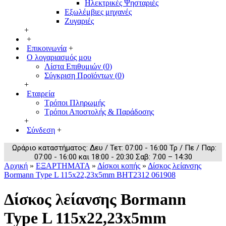
Ηλεκτρικές Ψησταριές
Εξωλέμβιες μηχανές
Ζυγαριές
+
+
Επικοινωνία
+
Ο λογαριασμός μου
Λίστα Επιθυμιών (
0
)
Σύγκριση Προϊόντων (
0
)
+
Εταιρεία
Τρόποι Πληρωμής
Τρόποι Αποστολής & Παράδοσης
+
Σύνδεση
+
Ωράριο καταστήματος: Δευ / Τετ: 07:00 - 16:00 Τρ / Πε / Παρ:
07:00 - 16:00 και 18:00 - 20:30 Σαβ: 7:00 – 14:30
Αρχική
»
ΕΞΑΡΤΗΜΑΤΑ
»
Δίσκοι κοπής
»
Δίσκος λείανσης
Bormann Type L 115x22,23x5mm BHT2312 061908
Δίσκος λείανσης Bormann
Type L 115x22,23x5mm