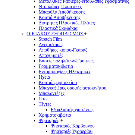
Μεταλλικές Ραφιέρες-Ντουλάπες Υφασμάτινες
Ντουλάπες Πλαστικές
Μπαούλα Αποθήκευσης
Κουτιά Αποθήκευσης
Διάτρητες Πλαστικές Πλάτες
Πλαστικά Σκαφάκια
ΟΙΚΙΑΚΟΣ ΕΞΟΠΛΙΣΜΟΣ
+
Stretch Film
Ανεμιστήρες
Αποθήκες κήπου-Γκαράζ
Αποχυμωτές
Βάσεις ποδηλάτων-Τρόμπες
Γραμματοκιβώτια
Εντομοπαγίδες Ηλεκτρικές
Ηχεία
Κουτιά φαρμακείου
Μπαγκαζιέρες οροφής αυτοκινήτου
Μπαλαντέζες
Σίτες
Τέντες
+
Εξοπλισμός για τέντες
Χρηματοκιβώτια
Ψησταριές
+
Ψησταριές Κάρβουνου
Ψησταριές Υγραερίου