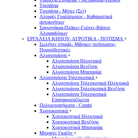
Τρυπάνια
Τρυπάνια - Μύτες (Σετ)
Αλοιφές Γυαλίσματος - Καθαριστικά
αυτοκινήτων
Σφουγγάρια-Πλάκες-Γούνες-Βάσεις
Αλοιφαδόρων
ΕΡΓΑΛΕΙΑ ΚΗΠΟΥ- ΑΓΡΟΤΙΚΑ - ΠΟΤΙΣΜΑ
+
Σωλήνες σπιράλ- Μάνικες ποτίσματος-
Πυροσβεστικές
Αλυσοπρίονα
+
Αλυσοπρίονα Ηλεκτρικά
Αλυσοπρίονα Βενζίνης
Αλυσοπρίονα Μπαταρίας
Αλυσοπρίονα Τηλεσκοπικά
+
Αλυσοπρίονα Τηλεσκοπικά Ηλεκτρικά
Αλυσοπρίονα Τηλεσκοπικά Βενζίνης
Αλυσοπρίονα Τηλεσκοπικά
Επαναφορτιζόμενα
Πολυμηχανήματα - Combi
Χορτοκοπτικά
+
Χορτοκοπτικά Ηλεκτρικά
Χορτοκοπτικά Βενζίνης
Χορτοκοπτικά Μπαταρίας
Μηχανές Γκαζόν
+