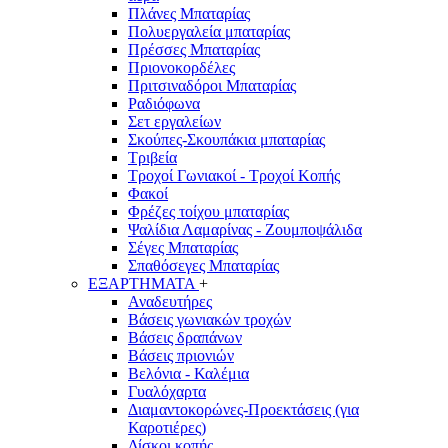
Πλάνες Μπαταρίας
Πολυεργαλεία μπαταρίας
Πρέσσες Μπαταρίας
Πριονοκορδέλες
Πριτσιναδόροι Μπαταρίας
Ραδιόφωνα
Σετ εργαλείων
Σκούπες-Σκουπάκια μπαταρίας
Τριβεία
Τροχοί Γωνιακοί - Τροχοί Κοπής
Φακοί
Φρέζες τοίχου μπαταρίας
Ψαλίδια Λαμαρίνας - Ζουμποψάλιδα
Σέγες Μπαταρίας
Σπαθόσεγες Μπαταρίας
ΕΞΑΡΤΗΜΑΤΑ
+
Αναδευτήρες
Βάσεις γωνιακών τροχών
Βάσεις δραπάνων
Βάσεις πριονιών
Βελόνια - Καλέμια
Γυαλόχαρτα
Διαμαντοκορώνες-Προεκτάσεις (για
Καροτιέρες)
Δίσκοι κοπής