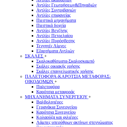
Αντλίες Γεωτρήσεων&Πηγαδιών
Αντλίες Συντριβανιών
Αντλίες επιφανείας
Πιεστικά μηχανήματα
Πιεστικά δοχεία
Αντλίες Βενζίνης
Αντλίες Πετρελαίου
Αντλίες Πυρόσβεσης
Τεχνητές Λίμνες
Εξαρτήματα Αντλιών
ΣΚΑΛΕΣ
+
Σκαλοκαθίσματα-Σκαλοσκαμπό
Σκάλες οικιακής χρήσης
Σκάλες επαγγελματικής χρήσης
ΠΑΛΕΤΟΦΟΡΑ-ΚΑΡΟΤΣΙΑ ΜΕΤΑΦΟΡΑΣ-
ΟΙΚΟΔΟΜΩΝ
+
Παλετοφόρα
Καρότσια μεταφοράς
ΜΗΧΑΝΗΜΑΤΑ ΣΥΝΕΡΓΕΙΟΥ
+
Βαλβολινιέρες
Γερανάκια Συνεργείου
Καρότσια Συνεργείου
Κολαούζα και φιλιέρες
Λάμπες υπερύθρων ακτίνων στεγνώματος