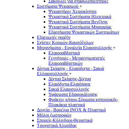
Σακούλες για σταφυλοπιεστήρες
Συστήματα Ψεκασμού
+
Ψεκαστήρες Χειροκίνητοι
Ψεκαστικά Συστήματα Ηλεκτρικά
Ψεκαστικά Συστήματα Βενζίνης
Ψεκαστικά Συστήματα Μπαταρίας
Εξαρτήματα Ψεκαστικών Συστημάτων
Εξαερωτές γκαζόν
Σχίστες Κορμών-Καυσόξυλων
Μηχανήματα - Εργαλεία Ελαιοσυλλογής
+
Ελαιοραβδιστικά
Γεννήτριες - Μετασχηματιστές
Ελαιοραβδιστικών
Δίχτυα Σκίασης - Ελαιόδιχτα - Σακιά
Ελλαιοσυλλογής
+
Δίχτυα Σκίασης-Δίχτυα
Ελαιόδιχτα-Ελαιόπανα
Σακιά Ελαιοσυλλογής
Υφάσματα Εδαφοκάλυψης
Φράκτες κήπου-Σύρματα κηπουρικής-
Πλακάκια πλαστικά
Δοχεία - Βαρέλια INOX & Πλαστικά
Μύλοι ζωοτροφών
Σπορείς-Κύλινδροι-Θεριστικά
Τροχιστικά Αλυσίδας