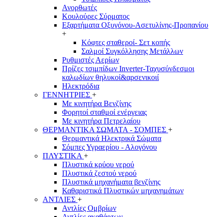
Ανορθωτές
Κουλούρες Σύρματος
Εξαρτήματα Οξυγόνου-Ασετυλίνης-Προπανίου
+
Κόφτες σταθεροί- Σετ κοπής
Σαλμοί Συγκόλλησης Μετάλλων
Ρυθμιστές Αερίων
Πρίζες τσιμπίδων Inverter-Ταχυσύνδεσμοι
καλωδίων θηλυκοί&αρσενικοιί
Ηλεκτρόδια
ΓΕΝΝΗΤΡΙΕΣ
+
Με κινητήρα Βενζίνης
Φορητοί σταθμοί ενέργειας
Με κινητήρα Πετρελαίου
ΘΕΡΜΑΝΤΙΚΑ ΣΩΜΑΤΑ - ΣΟΜΠΕΣ
+
Θερμαντικά Ηλεκτρικά Σώματα
Σόμπες Υγραερίου - Αλογόνου
ΠΛΥΣΤΙΚΑ
+
Πλυστικά κρύου νερού
Πλυστικά ζεστού νερού
Πλυστικά μηχανήματα βενζίνης
Καθαριστικά Πλυστικών μηχανημάτων
ΑΝΤΛΙΕΣ
+
Αντλίες Ομβρίων
Αντλίες ακαθάρτων