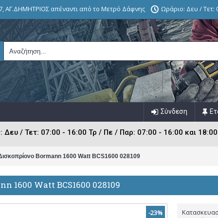
7, ΑΓ.ΔΗΜΗΤΡΙΟΣ απέναντι από το Μετρό Δάφνης
Ωράριο: Δευ / Τετ: 0
Σύνδεση
Ετ
ευ / Τετ: 07:00 - 16:00 Τρ / Πε / Παρ: 07:00 - 16:00 και 18:00
Δισκοπρίονο Bormann 1600 Watt BCS1600 028109
nn 1600 Watt BCS1600 028109
Κατασκευασ
-23%