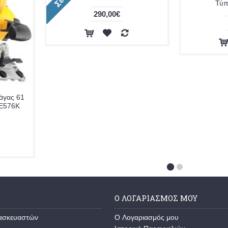
Τύ
290,00€
ράγας 61
WE576K
Ο ΛΟΓΑΡΙΑΣΜΟΣ ΜΟΥ
τασκευαστών
O Λογαριασμός μου