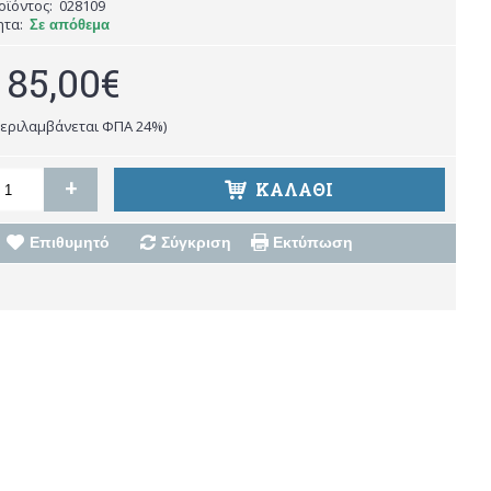
οϊόντος:
028109
ητα:
Σε απόθεμα
85,00€
περιλαμβάνεται ΦΠΑ 24%)
+
ΚΑΛΑΘΙ
Επιθυμητό
Σύγκριση
Εκτύπωση