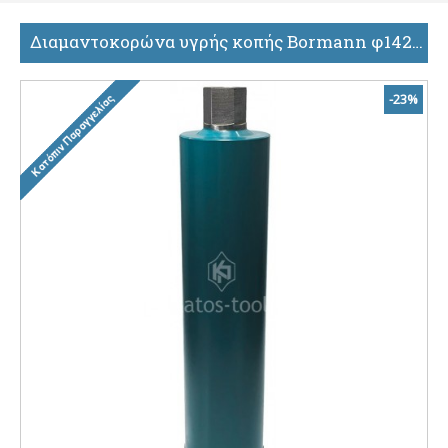
Διαμαντοκορώνα υγρής κοπής Bormann φ142x450mm 1 1/4unc BHT4522 052623
-23%