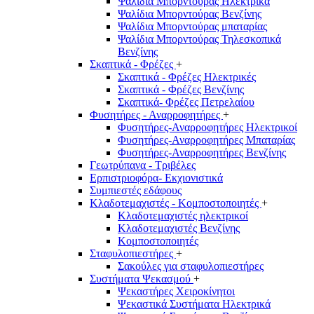
Ψαλίδια Μπορντούρας Hλεκτρικά
Ψαλίδια Μπορντούρας Βενζίνης
Ψαλίδια Μπορντούρας μπαταρίας
Ψαλίδια Μπορντούρας Τηλεσκοπικά
Βενζίνης
Σκαπτικά - Φρέζες
+
Σκαπτικά - Φρέζες Ηλεκτρικές
Σκαπτικά - Φρέζες Βενζίνης
Σκαπτικά- Φρέζες Πετρελαίου
Φυσητήρες - Αναρροφητήρες
+
Φυσητήρες-Αναρροφητήρες Ηλεκτρικοί
Φυσητήρες-Αναρροφητήρες Μπαταρίας
Φυσητήρες-Αναρροφητήρες Βενζίνης
Γεωτρύπανα - Τριβέλες
Ερπιστριοφόρα- Εκχιονιστικά
Συμπιεστές εδάφους
Κλαδοτεμαχιστές - Κομποστοποιητές
+
Κλαδοτεμαχιστές ηλεκτρικοί
Κλαδοτεμαχιστές Βενζίνης
Κομποστοποιητές
Σταφυλοπιεστήρες
+
Σακούλες για σταφυλοπιεστήρες
Συστήματα Ψεκασμού
+
Ψεκαστήρες Χειροκίνητοι
Ψεκαστικά Συστήματα Ηλεκτρικά