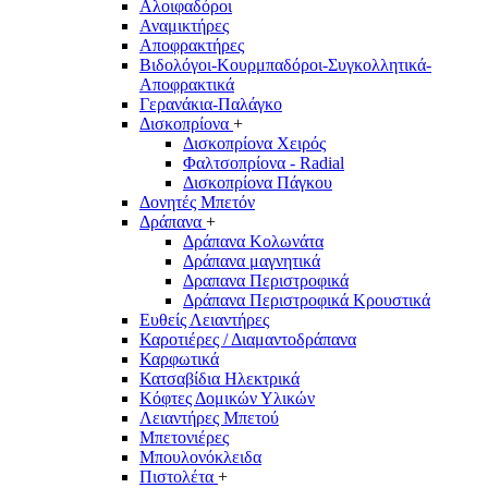
Αλοιφαδόροι
Αναμικτήρες
Αποφρακτήρες
Βιδολόγοι-Κουρμπαδόροι-Συγκολλητικά-
Αποφρακτικά
Γερανάκια-Παλάγκο
Δισκοπρίονα
+
Δισκοπρίονα Χειρός
Φαλτσοπρίονα - Radial
Δισκοπρίονα Πάγκου
Δονητές Μπετόν
Δράπανα
+
Δράπανα Κολωνάτα
Δράπανα μαγνητικά
Δραπανα Περιστροφικά
Δράπανα Περιστροφικά Κρουστικά
Ευθείς Λειαντήρες
Καροτιέρες / Διαμαντοδράπανα
Καρφωτικά
Κατσαβίδια Ηλεκτρικά
Κόφτες Δομικών Υλικών
Λειαντήρες Μπετού
Μπετονιέρες
Μπουλονόκλειδα
Πιστολέτα
+