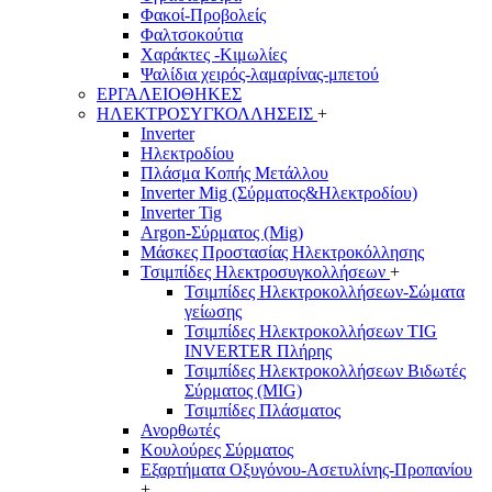
Φακοί-Προβολείς
Φαλτσοκούτια
Χαράκτες -Κιμωλίες
Ψαλίδια χειρός-λαμαρίνας-μπετού
ΕΡΓΑΛΕΙΟΘΗΚΕΣ
ΗΛΕΚΤΡΟΣΥΓΚΟΛΛΗΣΕΙΣ
+
Inverter
Ηλεκτροδίου
Πλάσμα Κοπής Μετάλλου
Inverter Mig (Σύρματος&Ηλεκτροδίου)
Inverter Tig
Argon-Σύρματος (Mig)
Μάσκες Προστασίας Ηλεκτροκόλλησης
Τσιμπίδες Ηλεκτροσυγκολλήσεων
+
Τσιμπίδες Ηλεκτροκολλήσεων-Σώματα
γείωσης
Τσιμπίδες Ηλεκτροκολλήσεων TIG
INVERTER Πλήρης
Τσιμπίδες Ηλεκτροκολλήσεων Βιδωτές
Σύρματος (MIG)
Τσιμπίδες Πλάσματος
Ανορθωτές
Κουλούρες Σύρματος
Εξαρτήματα Οξυγόνου-Ασετυλίνης-Προπανίου
+