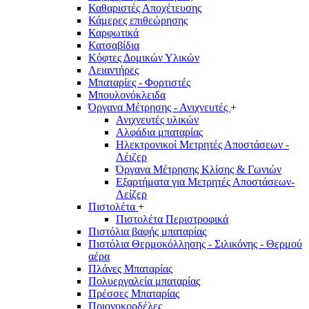
Καθαριστές Αποχέτευσης
Κάμερες επιθεώρησης
Καρφωτικά
Κατσαβίδια
Κόφτες Δομικών Υλικών
Λειαντήρες
Μπαταρίες - Φορτιστές
Μπουλονόκλειδα
Όργανα Μέτρησης - Ανιχνευτές
+
Ανιχνευτές υλικών
Αλφάδια μπαταρίας
Ηλεκτρονικοί Μετρητές Αποστάσεων -
Λέιζερ
Όργανα Μέτρησης Κλίσης & Γωνιών
Εξαρτήματα για Μετρητές Αποστάσεων-
Λείζερ
Πιστολέτα
+
Πιστολέτα Περιστροφικά
Πιστόλια βαφής μπαταρίας
Πιστόλια Θερμοκόλλησης - Σιλικόνης - Θερμού
αέρα
Πλάνες Μπαταρίας
Πολυεργαλεία μπαταρίας
Πρέσσες Μπαταρίας
Πριονοκορδέλες