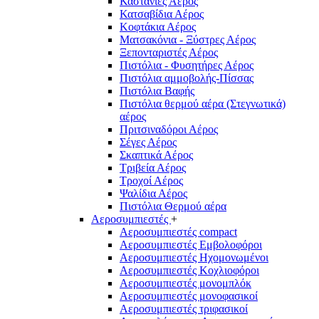
Καστάνιες Αέρος
Κατσαβίδια Αέρος
Κοφτάκια Αέρος
Ματσακόνια - Ξύστρες Αέρος
Ξεπονταριστές Αέρος
Πιστόλια - Φυσητήρες Αέρος
Πιστόλια αμμοβολής-Πίσσας
Πιστόλια Βαφής
Πιστόλια θερμού αέρα (Στεγνωτικά)
αέρος
Πριτσιναδόροι Αέρος
Σέγες Αέρος
Σκαπτικά Αέρος
Τριβεία Αέρος
Τροχοί Αέρος
Ψαλίδια Αέρος
Πιστόλια Θερμού αέρα
Αεροσυμπιεστές
+
Αεροσυμπιεστές compact
Αεροσυμπιεστές Εμβολοφόροι
Αεροσυμπιεστές Ηχομονωμένοι
Αεροσυμπιεστές Κοχλιοφόροι
Αεροσυμπιεστές μονομπλόκ
Αεροσυμπιεστές μονοφασικοί
Αεροσυμπιεστές τριφασικοί