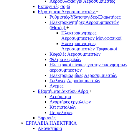
Αεροφυλάκια για Αεροσυμπιεστές
Εκτοξευτές σοβά
Εξαρτήματα Αεροσυμπιεστών
+
Ρυθμιστές-Υδατοπαγίδες-Ελαιωτήρες
Ηλεκτροκινητήρες Αεροσυμπιεστών
(Μοτέρ)
+
Ηλεκτροκινητήρες
Αεροσυμπιεστών Μονοφασικοί
Ηλεκτροκινητήρες
Αεροσυμπιεστών Τριφασικοί
Κεφαλές Αεροσυμπιεστών
Φίλτρα κεφαλών
Ηλεκτρικοί πίνακες για την εκκίνηση των
αεροσυμπιεστών
Ηλεκτροβαλβίδες Αεροσυμπιεστών
Σωλήνες Αεροσυμπιεστών
Ανέμες
Εξαρτήματα Δικτύου Αέρα
+
Αερόμετρα
Αναρτήρες εργαλείων
Κιτ πιστολιών
Πετρελιέρες
Ξηραντές
ΕΡΓΑΛΕΙΑ ΗΛΕΚΤΡΙΚΑ
+
Ακονιστήρια