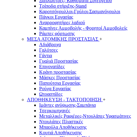
Ξαπλώστρες- Καθίσματα Συνεργείου
Τρίποδα στήριξης-Stand
Καροτσόγρυλλοι-Γρύλοι-Σασμανόγρυλοι
Πάγκοι Εργασίας
Αναρροφητήρες λαδιού
Καμπίνες Αμμοβολής - Φορητοί Αμμοβολείς
Ράμπες φόρτωσης
ΜΕΣΑ ΑΤΟΜΙΚΗΣ ΠΡΟΣΤΑΣΙΑΣ
+
Αδιάβροχα
Γαλότσες
Γάντια
Γυαλιά Προστασίας
Επιγονατίδες
Κράνη προστασίας
Μάσκες Προστασίας
Παπούτσια Εργασίας
Ρούχα Εργασίας
Ωτοασπίδες
ΑΠΟΘΗΚΕΥΣΗ - ΤΑΚΤΟΠΟΙΗΣΗ
+
Ιμάντες ανύψωσης-Σαμπάνια
Τσερκομηχανές
Μεταλλικές Ραφιέρες-Ντουλάπες Υφασμάτινες
Ντουλάπες Πλαστικές
Μπαούλα Αποθήκευσης
Κουτιά Αποθήκευσης