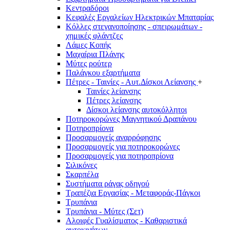
Κεντραδόροι
Κεφαλές Εργαλείων Ηλεκτρικών Μπαταρίας
Κόλλες στεγανοποίησης - σπειρωμάτων -
χημικές φλάντζες
Λάμες Κοπής
Μαχαίρια Πλάνης
Μύτες ρούτερ
Παλάγκου εξαρτήματα
Πέτρες - Ταινίες - Αυτ.Δίσκοι Λείανσης
+
Ταινίες λείανσης
Πέτρες λείανσης
Δίσκοι λείανσης αυτοκόλλητοι
Ποτηροκορώνες Μαγνητικού Δραπάνου
Ποτηροπρίονα
Προσαρμογείς αναρρόφησης
Προσαρμογείς για ποτηροκορώνες
Προσαρμογείς για ποτηροπρίονα
Σιλικόνες
Σκαρπέλα
Συστήματα ράγας οδηγού
Τραπέζια Εργασίας - Μεταφοράς-Πάγκοι
Τρυπάνια
Τρυπάνια - Μύτες (Σετ)
Αλοιφές Γυαλίσματος - Καθαριστικά
αυτοκινήτων