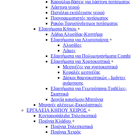
Καρούλια-βάσεις για λάστιχα ποτίσματος
Λάστιχα νερού
Πιστόλια εκτόξευσης νερού
Προγραμματιστές ποτίσματος
Ρακόρ-Ταχυσύνδεσμοι ποτίσματος
Εξαρτήματα Κήπου
+
Λάδια Αλυσίδας-Κινητήρα
Εξαρτήματα για Αλυσοπρίονα
+
Αλυσίδες
Λάμες
Εξαρτήματα για Πολυμηχανήματα Combi
Εξαρτήματα για Χορτοκοπτικά
+
Μεσινέζες για χορτοκοπτικά
Κεφαλές μεσινέζας
Δίσκοι θαμνοκοπτικών - Ιμάντες
ανάρτησης
Εξαρτήματα για Γεωτρύπανα-Τριβέλες-
Σκαπτικά
Δοχεία καυσίμου-Μπιτόνια
Μηχανές αλέσεως-Εκκολαπτικές
ΕΡΓΑΛΕΙΑ ΚΗΠΟΥ ΧΕΙΡΟΣ
+
Κονταροψάλιδα Τηλεσκοπικά
Πριόνια Κλάδου
+
Πριόνια Τηλεσκοπικά
Πριόνια Χειρός