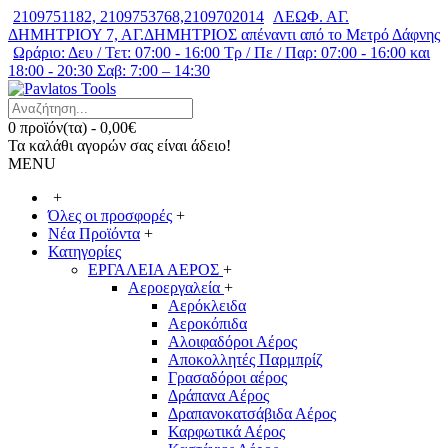
2109751182, 2109753768,2109702014
ΛΕΩΦ. ΑΓ.
ΔΗΜΗΤΡΙΟΥ 7, ΑΓ.ΔΗΜΗΤΡΙΟΣ απέναντι από το Μετρό Δάφνης
Ωράριο: Δευ / Τετ: 07:00 - 16:00 Τρ / Πε / Παρ: 07:00 - 16:00 και
18:00 - 20:30 Σαβ: 7:00 – 14:30
0 προϊόν(τα) - 0,00€
Τα καλάθι αγορών σας είναι άδειο!
MENU
+
Όλες οι προσφορές
+
Νέα Προϊόντα
+
Κατηγορίες
ΕΡΓΑΛΕΙΑ ΑΕΡΟΣ
+
Αεροεργαλεία
+
Αερόκλειδα
Αεροκόπιδα
Αλοιφαδόροι Αέρος
Αποκολλητές Παρμπρίζ
Γρασαδόροι αέρος
Δράπανα Αέρος
Δραπανοκατσάβιδα Αέρος
Καρφωτικά Αέρος