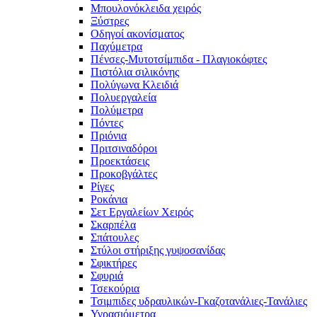
Μπουλονόκλειδα χειρός
Ξύστρες
Οδηγοί ακονίσματος
Παχύμετρα
Πένσες-Μυτοτσίμπιδα - Πλαγιοκόφτες
Πιστόλια σιλικόνης
Πολύγωνα Κλειδιά
Πολυεργαλεία
Πολύμετρα
Πόντες
Πριόνια
Πριτσιναδόροι
Προεκτάσεις
Προκοβγάλτες
Ρίγες
Ροκάνια
Σετ Εργαλείων Χειρός
Σκαρπέλα
Σπάτουλες
Στύλοι στήριξης γυψοσανίδας
Σφικτήρες
Σφυριά
Τσεκούρια
Τσιμπιδες υδραυλικών-Γκαζοτανάλιες-Τανάλιες
Υγρασιόμετρα