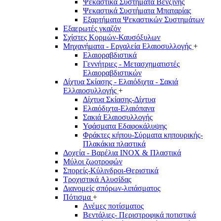
Ψεκαστικά Συστήματα Βενζίνης
Ψεκαστικά Συστήματα Μπαταρίας
Εξαρτήματα Ψεκαστικών Συστημάτων
Εξαερωτές γκαζόν
Σχίστες Κορμών-Καυσόξυλων
Μηχανήματα - Εργαλεία Ελαιοσυλλογής
+
Ελαιοραβδιστικά
Γεννήτριες - Μετασχηματιστές
Ελαιοραβδιστικών
Δίχτυα Σκίασης - Ελαιόδιχτα - Σακιά
Ελλαιοσυλλογής
+
Δίχτυα Σκίασης-Δίχτυα
Ελαιόδιχτα-Ελαιόπανα
Σακιά Ελαιοσυλλογής
Υφάσματα Εδαφοκάλυψης
Φράκτες κήπου-Σύρματα κηπουρικής-
Πλακάκια πλαστικά
Δοχεία - Βαρέλια INOX & Πλαστικά
Μύλοι ζωοτροφών
Σπορείς-Κύλινδροι-Θεριστικά
Τροχιστικά Αλυσίδας
Διανομείς σπόρων-λιπάσματος
Πότισμα
+
Ανέμες ποτίσματος
Βεντάλιες- Περιστροφικά ποτιστικά