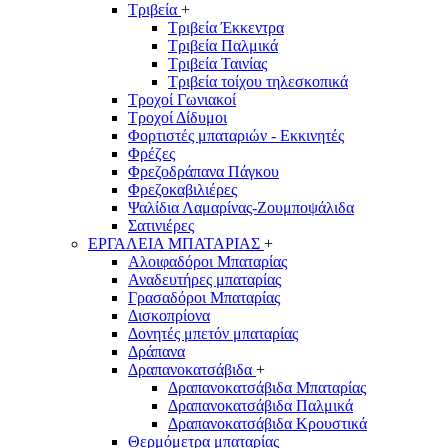
Τριβεία
+
Τριβεία Έκκεντρα
Τριβεία Παλμικά
Τριβεία Ταινίας
Τριβεία τοίχου τηλεσκοπικά
Τροχοί Γωνιακοί
Τροχοί Δίδυμοι
Φορτιστές μπαταριών - Εκκινητές
Φρέζες
Φρεζοδράπανα Πάγκου
Φρεζοκαβιλιέρες
Ψαλίδια Λαμαρίνας-Ζουμποψάλιδα
Σατινιέρες
ΕΡΓΑΛΕΙΑ ΜΠΑΤΑΡΙΑΣ
+
Αλοιφαδόροι Μπαταρίας
Αναδευτήρες μπαταρίας
Γρασαδόροι Μπαταρίας
Δισκοπρίονα
Δονητές μπετόν μπαταρίας
Δράπανα
Δραπανοκατσάβιδα
+
Δραπανοκατσάβιδα Μπαταρίας
Δραπανοκατσάβιδα Παλμικά
Δραπανοκατσάβιδα Κρουστικά
Θερμόμετρα μπαταρίας