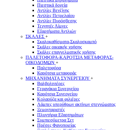
Πιεστικά δοχεία
Αντλίες Βενζίνης
Αντλίες Πετρελαίου
Αντλίες Πυρόσβεσης
Τεχνητές Λίμνες
Εξαρτήματα Αντλιών
ΣΚΑΛΕΣ
+
Σκαλοκαθίσματα-Σκαλοσκαμπό
Σκάλες οικιακής χρήσης
Σκάλες επαγγελματικής χρήσης
ΠΑΛΕΤΟΦΟΡΑ-ΚΑΡΟΤΣΙΑ ΜΕΤΑΦΟΡΑΣ-
ΟΙΚΟΔΟΜΩΝ
+
Παλετοφόρα
Καρότσια μεταφοράς
ΜΗΧΑΝΗΜΑΤΑ ΣΥΝΕΡΓΕΙΟΥ
+
Βαλβολινιέρες
Γερανάκια Συνεργείου
Καρότσια Συνεργείου
Κολαούζα και φιλιέρες
Λάμπες υπερύθρων ακτίνων στεγνώματος
Ξεμονταριστές
Πλυντήρια Εξαρτημάτων
Συμπιεσόμετρα Σετ
Πρέσες Φανοποιείας