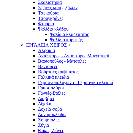
Σκαλιστήρια
Σφήνες κοπής ξύλων
Τσεκούρια
Τσουγκράνες
Φτυάρια
Ψαλίδια κλάδου
+
Ψαλίδια κλαδέματος
Ψαλίδια κορυφής
ΕΡΓΑΛΕΙΑ ΧΕΙΡΟΣ
+
Αλφάδια
Αντάπτορες - Αντάπτορες Μαγνητικοί
Βαριοπούλες - Ματσόλες
Βεντούζες
Βούρτσες τριψίματος
Γαλλικά κλειδιά
Γερμανοπολύγωνα - Γερμανικά κλειδιά
Γρασσαδόροι
Γωνιές-Στέλες
Διαβήτες
Δίχαλα
Δοχεία σοβά
Δυναμόκλειδα
Ζουμπάδες
Ζύγια
Θήκες-Ζώνες