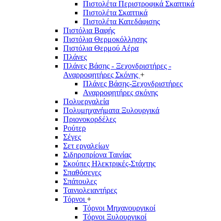
Πιστολέτα Περιστροφικά Σκαπτικά
Πιστολέτα Σκαπτικά
Πιστολέτα Κατεδάφισης
Πιστόλια Βαφής
Πιστόλια Θερμοκόλλησης
Πιστόλια Θερμού Αέρα
Πλάνες
Πλάνες Βάσης - Ξεχονδριστήρες -
Αναρροφητήρες Σκόνης
+
Πλάνες Βάσης-Ξεχονδριστήρες
Αναρροφητήρες σκόνης
Πολυεργαλεία
Πολυμηχανήματα Ξυλουργικά
Πριονοκορδέλες
Ρούτερ
Σέγες
Σετ εργαλείων
Σιδηροπρίονα Ταινίας
Σκούπες Ηλεκτρικές-Στάχτης
Σπαθόσεγες
Σπάτουλες
Ταινιολειαντήρες
Τόρνοι
+
Τόρνοι Μηχανουργικοί
Τόρνοι Ξυλουργικοί