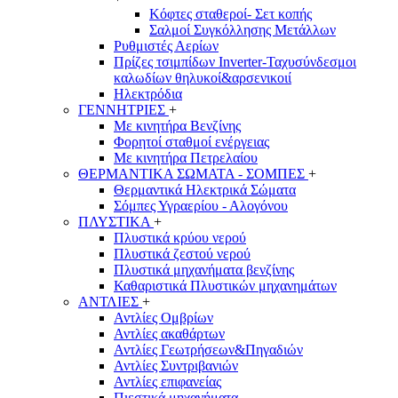
Κόφτες σταθεροί- Σετ κοπής
Σαλμοί Συγκόλλησης Μετάλλων
Ρυθμιστές Αερίων
Πρίζες τσιμπίδων Inverter-Ταχυσύνδεσμοι
καλωδίων θηλυκοί&αρσενικοιί
Ηλεκτρόδια
ΓΕΝΝΗΤΡΙΕΣ
+
Με κινητήρα Βενζίνης
Φορητοί σταθμοί ενέργειας
Με κινητήρα Πετρελαίου
ΘΕΡΜΑΝΤΙΚΑ ΣΩΜΑΤΑ - ΣΟΜΠΕΣ
+
Θερμαντικά Ηλεκτρικά Σώματα
Σόμπες Υγραερίου - Αλογόνου
ΠΛΥΣΤΙΚΑ
+
Πλυστικά κρύου νερού
Πλυστικά ζεστού νερού
Πλυστικά μηχανήματα βενζίνης
Καθαριστικά Πλυστικών μηχανημάτων
ΑΝΤΛΙΕΣ
+
Αντλίες Ομβρίων
Αντλίες ακαθάρτων
Αντλίες Γεωτρήσεων&Πηγαδιών
Αντλίες Συντριβανιών
Αντλίες επιφανείας
Πιεστικά μηχανήματα