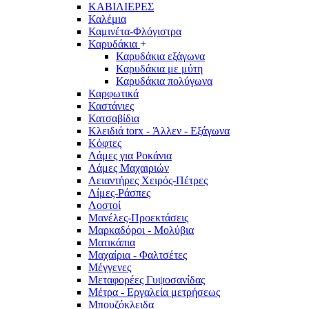
ΚΑΒΙΛΙΕΡΕΣ
Καλέμια
Καμινέτα-Φλόγιστρα
Καρυδάκια
+
Καρυδάκια εξάγωνα
Καρυδάκια με μύτη
Καρυδάκια πολύγωνα
Καρφωτικά
Καστάνιες
Κατσαβίδια
Κλειδιά torx - Άλλεν - Εξάγωνα
Κόφτες
Λάμες για Ροκάνια
Λάμες Μαχαιριών
Λειαντήρες Χειρός-Πέτρες
Λίμες-Ράσπες
Λοστοί
Μανέλες-Προεκτάσεις
Μαρκαδόροι - Μολύβια
Ματικάπια
Μαχαίρια - Φαλτσέτες
Μέγγενες
Μεταφορέες Γυψοσανίδας
Μέτρα - Εργαλεία μετρήσεως
Μπουζόκλειδα