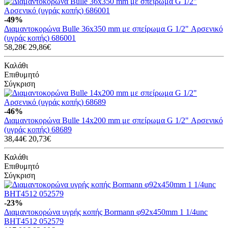
-49%
Διαμαντοκορώνα Bulle 36x350 mm με σπείρωμα G 1/2" Αρσενικό
(υγράς κοπής) 686001
58,28€
29,86€
Καλάθι
Επιθυμητό
Σύγκριση
-46%
Διαμαντοκορώνα Bulle 14x200 mm με σπείρωμα G 1/2" Αρσενικό
(υγράς κοπής) 68689
38,44€
20,73€
Καλάθι
Επιθυμητό
Σύγκριση
-23%
Διαμαντοκορώνα υγρής κοπής Bormann φ92x450mm 1 1/4unc
BHT4512 052579