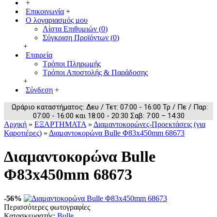
+
Επικοινωνία
+
Ο λογαριασμός μου
Λίστα Επιθυμιών (
0
)
Σύγκριση Προϊόντων (
0
)
+
Εταιρεία
Τρόποι Πληρωμής
Τρόποι Αποστολής & Παράδοσης
+
Σύνδεση
+
Ωράριο καταστήματος: Δευ / Τετ: 07:00 - 16:00 Τρ / Πε / Παρ:
07:00 - 16:00 και 18:00 - 20:30 Σαβ: 7:00 – 14:30
Αρχική
»
ΕΞΑΡΤΗΜΑΤΑ
»
Διαμαντοκορώνες-Προεκτάσεις (για
Καροτιέρες)
»
Διαμαντοκορώνα Bulle Φ83x450mm 68673
Διαμαντοκορώνα Bulle
Φ83x450mm 68673
-56%
Περισσότερες φωτογραφίες
Κατασκευαστής:
Bulle