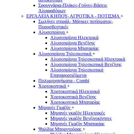
Σφουγγάρια-Πλάκες-Γούνες-Βάσεις
Αλοιφαδόρων
ΕΡΓΑΛΕΙΑ ΚΗΠΟΥ- ΑΓΡΟΤΙΚΑ - ΠΟΤΙΣΜΑ
+
Σωλήνες σπιράλ- Μάνικες ποτίσματος-
Πυροσβεστικές
Αλυσοπρίονα
+
Αλυσοπρίονα Ηλεκτρικά
Αλυσοπρίονα Βενζίνης
Αλυσοπρίονα Μπαταρίας
Αλυσοπρίονα Τηλεσκοπικά
+
Αλυσοπρίονα Τηλεσκοπικά Ηλεκτρικά
Αλυσοπρίονα Τηλεσκοπικά Βενζίνης
Αλυσοπρίονα Τηλεσκοπικά
Επαναφορτιζόμενα
Πολυμηχανήματα - Combi
Χορτοκοπτικά
+
Χορτοκοπτικά Ηλεκτρικά
Χορτοκοπτικά Βενζίνης
Χορτοκοπτικά Μπαταρίας
Μηχανές Γκαζόν
+
Μηχανές γκαζόν Ηλεκτρικές
Μηχανές γκαζόν Βενζινοκίνητες
Μηχανές Γκαζόν Μπαταρίας
Ψαλίδια Μπορντούρας
+