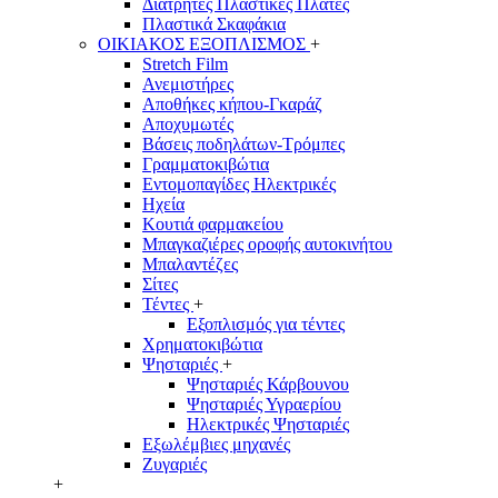
Διάτρητες Πλαστικές Πλάτες
Πλαστικά Σκαφάκια
ΟΙΚΙΑΚΟΣ ΕΞΟΠΛΙΣΜΟΣ
+
Stretch Film
Ανεμιστήρες
Αποθήκες κήπου-Γκαράζ
Αποχυμωτές
Βάσεις ποδηλάτων-Τρόμπες
Γραμματοκιβώτια
Εντομοπαγίδες Ηλεκτρικές
Ηχεία
Κουτιά φαρμακείου
Μπαγκαζιέρες οροφής αυτοκινήτου
Μπαλαντέζες
Σίτες
Τέντες
+
Εξοπλισμός για τέντες
Χρηματοκιβώτια
Ψησταριές
+
Ψησταριές Κάρβουνου
Ψησταριές Υγραερίου
Ηλεκτρικές Ψησταριές
Εξωλέμβιες μηχανές
Ζυγαριές
+