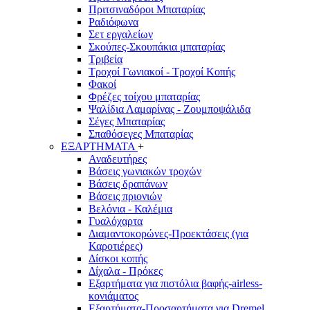
Πριτσιναδόροι Μπαταρίας
Ραδιόφωνα
Σετ εργαλείων
Σκούπες-Σκουπάκια μπαταρίας
Τριβεία
Τροχοί Γωνιακοί - Τροχοί Κοπής
Φακοί
Φρέζες τοίχου μπαταρίας
Ψαλίδια Λαμαρίνας - Ζουμποψάλιδα
Σέγες Μπαταρίας
Σπαθόσεγες Μπαταρίας
ΕΞΑΡΤΗΜΑΤΑ
+
Αναδευτήρες
Βάσεις γωνιακών τροχών
Βάσεις δραπάνων
Βάσεις πριονιών
Βελόνια - Καλέμια
Γυαλόχαρτα
Διαμαντοκορώνες-Προεκτάσεις (για
Καροτιέρες)
Δίσκοι κοπής
Δίχαλα - Πρόκες
Εξαρτήματα για πιστόλια βαφής-airless-
κονιάματος
Εξαρτήματα-Προσαρτήματα για Dremel