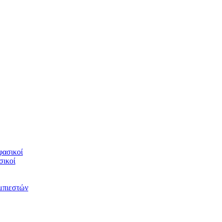
φασικοί
σικοί
υμπιεστών