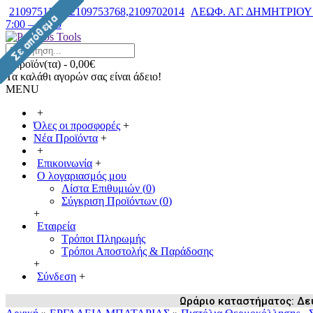
2109751182, 2109753768,2109702014
ΛΕΩΦ. ΑΓ. ΔΗΜΗΤΡΙΟΥ 7
7:00 – 14:30
0 προϊόν(τα) - 0,00€
Τα καλάθι αγορών σας είναι άδειο!
MENU
+
Όλες οι προσφορές
+
Νέα Προϊόντα
+
+
Επικοινωνία
+
Ο λογαριασμός μου
Λίστα Επιθυμιών (
0
)
Σύγκριση Προϊόντων (
0
)
+
Εταιρεία
Τρόποι Πληρωμής
Τρόποι Αποστολής & Παράδοσης
+
Σύνδεση
+
Ωράριο καταστήματος: Δευ /