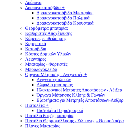
Δράπανα
Δραπανοκατσάβιδα
+
Δραπανοκατσάβιδα Μπαταρίας
Δραπανοκατσάβιδα Παλμικά
Δραπανοκατσάβιδα Κρουστικά
Θερμόμετρα μπαταρίας
Καθαριστές Αποχέτευσης
Κάμερες επιθεώρησης
Καρφωτικά
Κατσαβίδια
Κόφτες Δομικών Υλικών
Λειαντήρες
Μπαταρίες - Φορτιστές
Μπουλονόκλειδα
Όργανα Μέτρησης - Ανιχνευτές
+
Ανιχνευτές υλικών
Αλφάδια μπαταρίας
Ηλεκτρονικοί Μετρητές Αποστάσεων - Λέιζερ
Όργανα Μέτρησης Κλίσης & Γωνιών
Εξαρτήματα για Μετρητές Αποστάσεων-Λείζερ
Πιστολέτα
+
Πιστολέτα Περιστροφικά
Πιστόλια βαφής μπαταρίας
Πιστόλια Θερμοκόλλησης - Σιλικόνης - Θερμού αέρα
Πλάνες Μπαταρίας