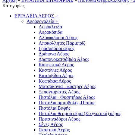
Αρχική
»
ΕΡΓΑΛΕΙΑ ΜΠΑΤΑΡΙΑΣ
»
Πιστόλια Θερμοκόλλησης - Σ
Κατηγορίες
ΕΡΓΑΛΕΙΑ ΑΕΡΟΣ
+
Αεροεργαλεία
+
Αερόκλειδα
Αεροκόπιδα
Αλοιφαδόροι Αέρος
Αποκολλητές Παρμπρίζ
Γρασαδόροι αέρος
Δράπανα Αέρος
Δραπανοκατσάβιδα Αέρος
Καρφωτικά Αέρος
Καστάνιες Αέρος
Κατσαβίδια Αέρος
Κοφτάκια Αέρος
Ματσακόνια - Ξύστρες Αέρος
Ξεπονταριστές Αέρος
Πιστόλια - Φυσητήρες Αέρος
Πιστόλια αμμοβολής-Πίσσας
Πιστόλια Βαφής
Πιστόλια θερμού αέρα (Στεγνωτικά) αέρος
Πριτσιναδόροι Αέρος
Σέγες Αέρος
Σκαπτικά Αέρος