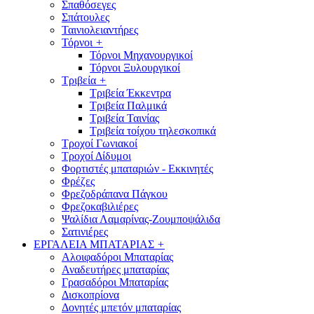
Σπαθόσεγες
Σπάτουλες
Ταινιολειαντήρες
Τόρνοι
+
Τόρνοι Μηχανουργικοί
Τόρνοι Ξυλουργικοί
Τριβεία
+
Τριβεία Έκκεντρα
Τριβεία Παλμικά
Τριβεία Ταινίας
Τριβεία τοίχου τηλεσκοπικά
Τροχοί Γωνιακοί
Τροχοί Δίδυμοι
Φορτιστές μπαταριών - Εκκινητές
Φρέζες
Φρεζοδράπανα Πάγκου
Φρεζοκαβιλιέρες
Ψαλίδια Λαμαρίνας-Ζουμποψάλιδα
Σατινιέρες
ΕΡΓΑΛΕΙΑ ΜΠΑΤΑΡΙΑΣ
+
Αλοιφαδόροι Μπαταρίας
Αναδευτήρες μπαταρίας
Γρασαδόροι Μπαταρίας
Δισκοπρίονα
Δονητές μπετόν μπαταρίας