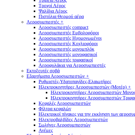
Τριβεία Αέρος
Τροχοί Αέρος
Ψαλίδια Αέρος
Πιστόλια Θερμού αέρα
Αεροσυμπιεστές
+
Αεροσυμπιεστές compact
Αεροσυμπιεστές Εμβολοφόροι
Αεροσυμπιεστές Ηχομονωμένοι
Αεροσυμπιεστές Κοχλιοφόροι
Αεροσυμπιεστές μονομπλόκ
Αεροσυμπιεστές μονοφασικοί
Αεροσυμπιεστές τριφασικοί
Αεροφυλάκια για Αεροσυμπιεστές
Εκτοξευτές σοβά
Εξαρτήματα Αεροσυμπιεστών
+
Ρυθμιστές-Υδατοπαγίδες-Ελαιωτήρες
Ηλεκτροκινητήρες Αεροσυμπιεστών (Μοτέρ)
+
Ηλεκτροκινητήρες Αεροσυμπιεστών Μονο
Ηλεκτροκινητήρες Αεροσυμπιεστών Τριφα
Κεφαλές Αεροσυμπιεστών
Φίλτρα κεφαλών
Ηλεκτρικοί πίνακες για την εκκίνηση των αεροσ
Ηλεκτροβαλβίδες Αεροσυμπιεστών
Σωλήνες Αεροσυμπιεστών
Ανέμες