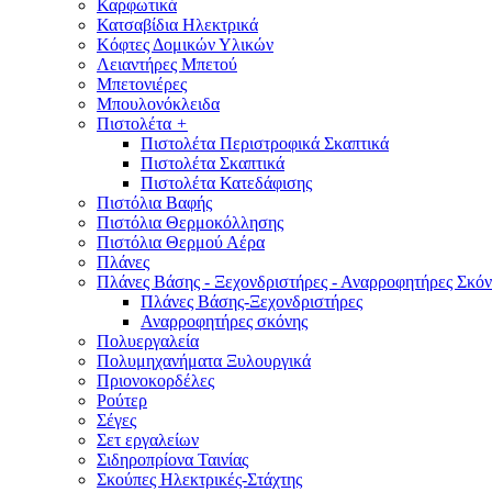
Καρφωτικά
Κατσαβίδια Ηλεκτρικά
Κόφτες Δομικών Υλικών
Λειαντήρες Μπετού
Μπετονιέρες
Μπουλονόκλειδα
Πιστολέτα
+
Πιστολέτα Περιστροφικά Σκαπτικά
Πιστολέτα Σκαπτικά
Πιστολέτα Κατεδάφισης
Πιστόλια Βαφής
Πιστόλια Θερμοκόλλησης
Πιστόλια Θερμού Αέρα
Πλάνες
Πλάνες Βάσης - Ξεχονδριστήρες - Αναρροφητήρες Σκόν
Πλάνες Βάσης-Ξεχονδριστήρες
Αναρροφητήρες σκόνης
Πολυεργαλεία
Πολυμηχανήματα Ξυλουργικά
Πριονοκορδέλες
Ρούτερ
Σέγες
Σετ εργαλείων
Σιδηροπρίονα Ταινίας
Σκούπες Ηλεκτρικές-Στάχτης