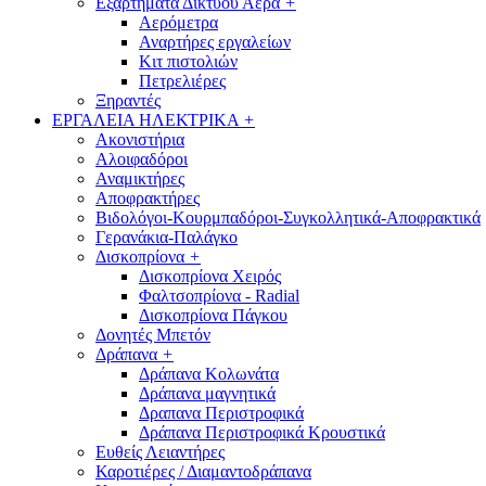
Εξαρτήματα Δικτύου Αέρα
+
Αερόμετρα
Αναρτήρες εργαλείων
Κιτ πιστολιών
Πετρελιέρες
Ξηραντές
ΕΡΓΑΛΕΙΑ ΗΛΕΚΤΡΙΚΑ
+
Ακονιστήρια
Αλοιφαδόροι
Αναμικτήρες
Αποφρακτήρες
Βιδολόγοι-Κουρμπαδόροι-Συγκολλητικά-Αποφρακτικά
Γερανάκια-Παλάγκο
Δισκοπρίονα
+
Δισκοπρίονα Χειρός
Φαλτσοπρίονα - Radial
Δισκοπρίονα Πάγκου
Δονητές Μπετόν
Δράπανα
+
Δράπανα Κολωνάτα
Δράπανα μαγνητικά
Δραπανα Περιστροφικά
Δράπανα Περιστροφικά Κρουστικά
Ευθείς Λειαντήρες
Καροτιέρες / Διαμαντοδράπανα