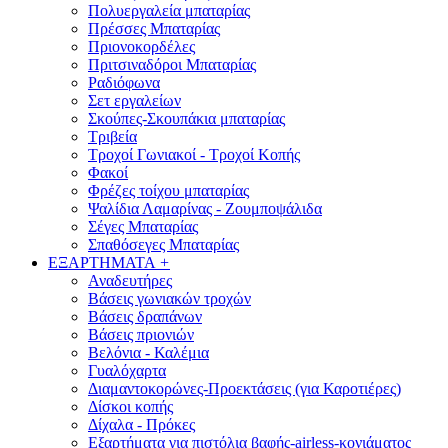
Πολυεργαλεία μπαταρίας
Πρέσσες Μπαταρίας
Πριονοκορδέλες
Πριτσιναδόροι Μπαταρίας
Ραδιόφωνα
Σετ εργαλείων
Σκούπες-Σκουπάκια μπαταρίας
Τριβεία
Τροχοί Γωνιακοί - Τροχοί Κοπής
Φακοί
Φρέζες τοίχου μπαταρίας
Ψαλίδια Λαμαρίνας - Ζουμποψάλιδα
Σέγες Μπαταρίας
Σπαθόσεγες Μπαταρίας
ΕΞΑΡΤΗΜΑΤΑ
+
Αναδευτήρες
Βάσεις γωνιακών τροχών
Βάσεις δραπάνων
Βάσεις πριονιών
Βελόνια - Καλέμια
Γυαλόχαρτα
Διαμαντοκορώνες-Προεκτάσεις (για Καροτιέρες)
Δίσκοι κοπής
Δίχαλα - Πρόκες
Εξαρτήματα για πιστόλια βαφής-airless-κονιάματος