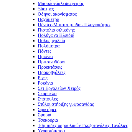
Μπουλονόκλειδα χειρός
Ξύστρες
Οδηγοί ακονίσματος
Παχύμετρα
Πένσες-Μυτοτσίμπιδα - Πλαγιοκόφτες
Πιστόλια σιλικόνης
Πολύγωνα Κλειδιά
Πολυεργαλεία
Πολύμετρα
Πόντες
Πριόνια
Πριτσιναδόροι
Προεκτάσεις
Προκοβγάλτες
Ρίγες
Ροκάνια
Σετ Εργαλείων Χειρός
Σκαρπέλα
Σπάτουλες
Στύλοι στήριξης γυψοσανίδας
Σφικτήρες
Σφυριά
Τσεκούρια
Τσιμπιδες υδραυλικών-Γκαζοτανάλιες-Τανάλιες
Υγρασιόμετρα