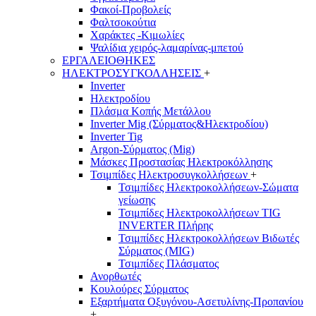
Φακοί-Προβολείς
Φαλτσοκούτια
Χαράκτες -Κιμωλίες
Ψαλίδια χειρός-λαμαρίνας-μπετού
ΕΡΓΑΛΕΙΟΘΗΚΕΣ
ΗΛΕΚΤΡΟΣΥΓΚΟΛΛΗΣΕΙΣ
+
Inverter
Ηλεκτροδίου
Πλάσμα Κοπής Μετάλλου
Inverter Mig (Σύρματος&Ηλεκτροδίου)
Inverter Tig
Argon-Σύρματος (Mig)
Μάσκες Προστασίας Ηλεκτροκόλλησης
Τσιμπίδες Ηλεκτροσυγκολλήσεων
+
Τσιμπίδες Ηλεκτροκολλήσεων-Σώματα
γείωσης
Τσιμπίδες Ηλεκτροκολλήσεων TIG
INVERTER Πλήρης
Τσιμπίδες Ηλεκτροκολλήσεων Βιδωτές
Σύρματος (MIG)
Τσιμπίδες Πλάσματος
Ανορθωτές
Κουλούρες Σύρματος
Εξαρτήματα Οξυγόνου-Ασετυλίνης-Προπανίου
+