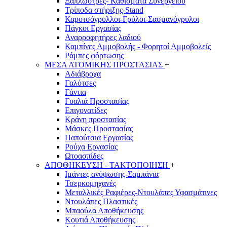
Ξαπλώστρες- Καθίσματα Συνεργείου
Τρίποδα στήριξης-Stand
Καροτσόγρυλλοι-Γρύλοι-Σασμανόγρυλοι
Πάγκοι Εργασίας
Αναρροφητήρες λαδιού
Καμπίνες Αμμοβολής - Φορητοί Αμμοβολείς
Ράμπες φόρτωσης
ΜΕΣΑ ΑΤΟΜΙΚΗΣ ΠΡΟΣΤΑΣΙΑΣ
+
Αδιάβροχα
Γαλότσες
Γάντια
Γυαλιά Προστασίας
Επιγονατίδες
Κράνη προστασίας
Μάσκες Προστασίας
Παπούτσια Εργασίας
Ρούχα Εργασίας
Ωτοασπίδες
ΑΠΟΘΗΚΕΥΣΗ - ΤΑΚΤΟΠΟΙΗΣΗ
+
Ιμάντες ανύψωσης-Σαμπάνια
Τσερκομηχανές
Μεταλλικές Ραφιέρες-Ντουλάπες Υφασμάτινες
Ντουλάπες Πλαστικές
Μπαούλα Αποθήκευσης
Κουτιά Αποθήκευσης