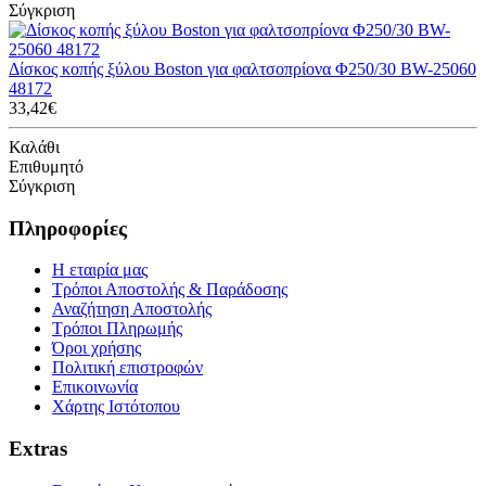
Σύγκριση
Δίσκος κοπής ξύλου Boston για φαλτσοπρίονα Φ250/30 BW-25060
48172
33,42€
Καλάθι
Επιθυμητό
Σύγκριση
Πληροφορίες
Η εταιρία μας
Τρόποι Αποστολής & Παράδοσης
Αναζήτηση Αποστολής
Τρόποι Πληρωμής
Όροι χρήσης
Πολιτική επιστροφών
Επικοινωνία
Χάρτης Ιστότοπου
Extras