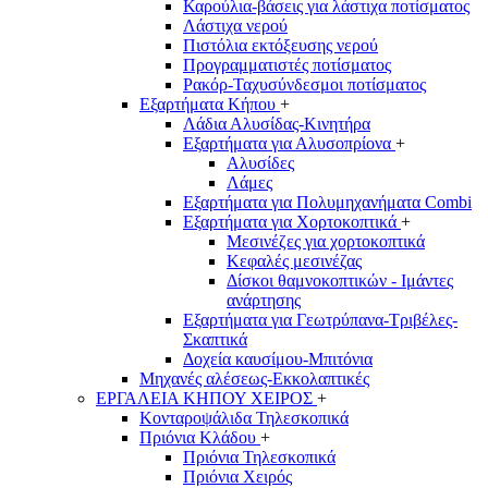
Καρούλια-βάσεις για λάστιχα ποτίσματος
Λάστιχα νερού
Πιστόλια εκτόξευσης νερού
Προγραμματιστές ποτίσματος
Ρακόρ-Ταχυσύνδεσμοι ποτίσματος
Εξαρτήματα Κήπου
+
Λάδια Αλυσίδας-Κινητήρα
Εξαρτήματα για Αλυσοπρίονα
+
Αλυσίδες
Λάμες
Εξαρτήματα για Πολυμηχανήματα Combi
Εξαρτήματα για Χορτοκοπτικά
+
Μεσινέζες για χορτοκοπτικά
Κεφαλές μεσινέζας
Δίσκοι θαμνοκοπτικών - Ιμάντες
ανάρτησης
Εξαρτήματα για Γεωτρύπανα-Τριβέλες-
Σκαπτικά
Δοχεία καυσίμου-Μπιτόνια
Μηχανές αλέσεως-Εκκολαπτικές
ΕΡΓΑΛΕΙΑ ΚΗΠΟΥ ΧΕΙΡΟΣ
+
Κονταροψάλιδα Τηλεσκοπικά
Πριόνια Κλάδου
+
Πριόνια Τηλεσκοπικά
Πριόνια Χειρός