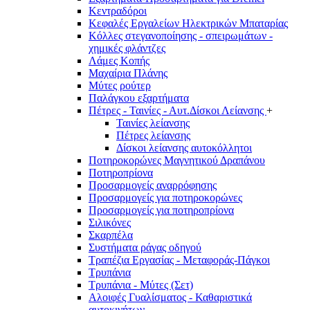
Κεντραδόροι
Κεφαλές Εργαλείων Ηλεκτρικών Μπαταρίας
Κόλλες στεγανοποίησης - σπειρωμάτων -
χημικές φλάντζες
Λάμες Κοπής
Μαχαίρια Πλάνης
Μύτες ρούτερ
Παλάγκου εξαρτήματα
Πέτρες - Ταινίες - Αυτ.Δίσκοι Λείανσης
+
Ταινίες λείανσης
Πέτρες λείανσης
Δίσκοι λείανσης αυτοκόλλητοι
Ποτηροκορώνες Μαγνητικού Δραπάνου
Ποτηροπρίονα
Προσαρμογείς αναρρόφησης
Προσαρμογείς για ποτηροκορώνες
Προσαρμογείς για ποτηροπρίονα
Σιλικόνες
Σκαρπέλα
Συστήματα ράγας οδηγού
Τραπέζια Εργασίας - Μεταφοράς-Πάγκοι
Τρυπάνια
Τρυπάνια - Μύτες (Σετ)
Αλοιφές Γυαλίσματος - Καθαριστικά
αυτοκινήτων