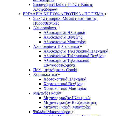
Σφουγγάρια-Πλάκες-Γούνες-Βάσεις
Αλοιφαδόρων
ΕΡΓΑΛΕΙΑ ΚΗΠΟΥ- ΑΓΡΟΤΙΚΑ - ΠΟΤΙΣΜΑ
+
Σωλήνες σπιράλ- Μάνικες ποτίσματος-
Πυροσβεστικές
Αλυσοπρίονα
+
Αλυσοπρίονα Ηλεκτρικά
Αλυσοπρίονα Βενζίνης
Αλυσοπρίονα Μπαταρίας
Αλυσοπρίονα Τηλεσκοπικά
+
Αλυσοπρίονα Τηλεσκοπικά Ηλεκτρικά
Αλυσοπρίονα Τηλεσκοπικά Βενζίνης
Αλυσοπρίονα Τηλεσκοπικά
Επαναφορτιζόμενα
Πολυμηχανήματα - Combi
Χορτοκοπτικά
+
Χορτοκοπτικά Ηλεκτρικά
Χορτοκοπτικά Βενζίνης
Χορτοκοπτικά Μπαταρίας
Μηχανές Γκαζόν
+
Μηχανές γκαζόν Ηλεκτρικές
Μηχανές γκαζόν Βενζινοκίνητες
Μηχανές Γκαζόν Μπαταρίας
Ψαλίδια Μπορντούρας
+