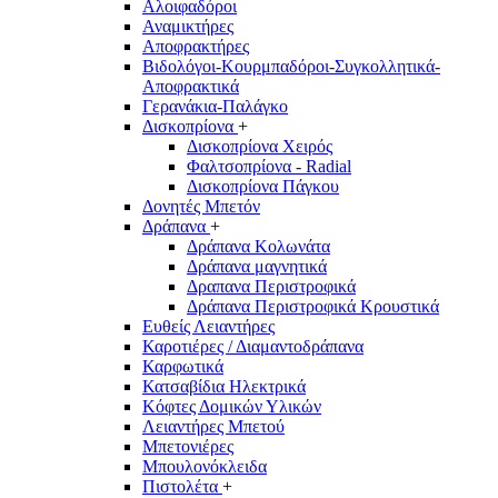
Αλοιφαδόροι
Αναμικτήρες
Αποφρακτήρες
Βιδολόγοι-Κουρμπαδόροι-Συγκολλητικά-
Αποφρακτικά
Γερανάκια-Παλάγκο
Δισκοπρίονα
+
Δισκοπρίονα Χειρός
Φαλτσοπρίονα - Radial
Δισκοπρίονα Πάγκου
Δονητές Μπετόν
Δράπανα
+
Δράπανα Κολωνάτα
Δράπανα μαγνητικά
Δραπανα Περιστροφικά
Δράπανα Περιστροφικά Κρουστικά
Ευθείς Λειαντήρες
Καροτιέρες / Διαμαντοδράπανα
Καρφωτικά
Κατσαβίδια Ηλεκτρικά
Κόφτες Δομικών Υλικών
Λειαντήρες Μπετού
Μπετονιέρες
Μπουλονόκλειδα
Πιστολέτα
+