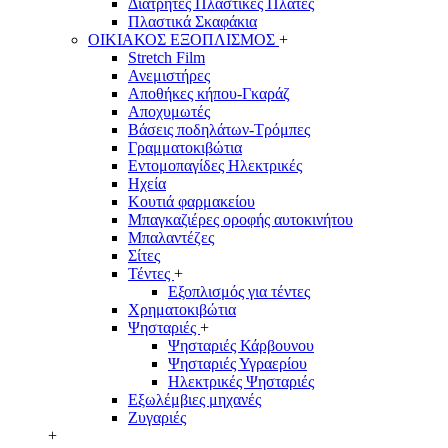
Διάτρητες Πλαστικές Πλάτες
Πλαστικά Σκαφάκια
ΟΙΚΙΑΚΟΣ ΕΞΟΠΛΙΣΜΟΣ
+
Stretch Film
Ανεμιστήρες
Αποθήκες κήπου-Γκαράζ
Αποχυμωτές
Βάσεις ποδηλάτων-Τρόμπες
Γραμματοκιβώτια
Εντομοπαγίδες Ηλεκτρικές
Ηχεία
Κουτιά φαρμακείου
Μπαγκαζιέρες οροφής αυτοκινήτου
Μπαλαντέζες
Σίτες
Τέντες
+
Εξοπλισμός για τέντες
Χρηματοκιβώτια
Ψησταριές
+
Ψησταριές Κάρβουνου
Ψησταριές Υγραερίου
Ηλεκτρικές Ψησταριές
Εξωλέμβιες μηχανές
Ζυγαριές
+