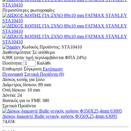
Περισσότερες φωτογραφίες
Κωδικός Προϊόντος:
STA10410
Διαθεσιμότητα:
Σε απόθεμα
6,90€
(στην τιμή περιλαμβάνεται ΦΠΑ 24%)
Ποσότητα:
Καλάθι
Επιθυμητό
Σύγκριση
Εκτύπωση
Περιγραφή
Σχετικά Προϊόντα (8)
Δίσκος κοπής για ξύλο
Διάμετρος δίσκου: 89 mm
Οπή δίσκου: 10 mm
Δόντια: 24
Ιδανικός για το FME 380
Σχετικά Προϊόντα
Δίσκος διαμαντέ Bulle γενικής χρήσης Φ350X25,4mm 63095
74,65€