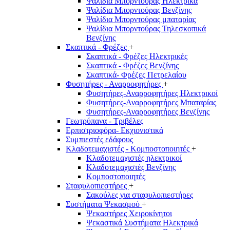
Ψαλίδια Μπορντούρας Hλεκτρικά
Ψαλίδια Μπορντούρας Βενζίνης
Ψαλίδια Μπορντούρας μπαταρίας
Ψαλίδια Μπορντούρας Τηλεσκοπικά
Βενζίνης
Σκαπτικά - Φρέζες
+
Σκαπτικά - Φρέζες Ηλεκτρικές
Σκαπτικά - Φρέζες Βενζίνης
Σκαπτικά- Φρέζες Πετρελαίου
Φυσητήρες - Αναρροφητήρες
+
Φυσητήρες-Αναρροφητήρες Ηλεκτρικοί
Φυσητήρες-Αναρροφητήρες Μπαταρίας
Φυσητήρες-Αναρροφητήρες Βενζίνης
Γεωτρύπανα - Τριβέλες
Ερπιστριοφόρα- Εκχιονιστικά
Συμπιεστές εδάφους
Κλαδοτεμαχιστές - Κομποστοποιητές
+
Κλαδοτεμαχιστές ηλεκτρικοί
Κλαδοτεμαχιστές Βενζίνης
Κομποστοποιητές
Σταφυλοπιεστήρες
+
Σακούλες για σταφυλοπιεστήρες
Συστήματα Ψεκασμού
+
Ψεκαστήρες Χειροκίνητοι
Ψεκαστικά Συστήματα Ηλεκτρικά