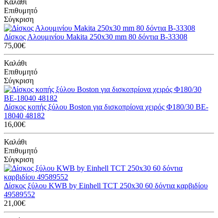
Καλάθι
Επιθυμητό
Σύγκριση
Δίσκος Αλουμινίου Makita 250x30 mm 80 δόντια B-33308
75,00€
Καλάθι
Επιθυμητό
Σύγκριση
Δίσκος κοπής ξύλου Boston για δισκοπρίονα χειρός Φ180/30 BE-
18040 48182
16,00€
Καλάθι
Επιθυμητό
Σύγκριση
Δίσκος ξύλου KWB by Einhell TCT 250x30 60 δόντια καρβιδίου
49589552
21,00€