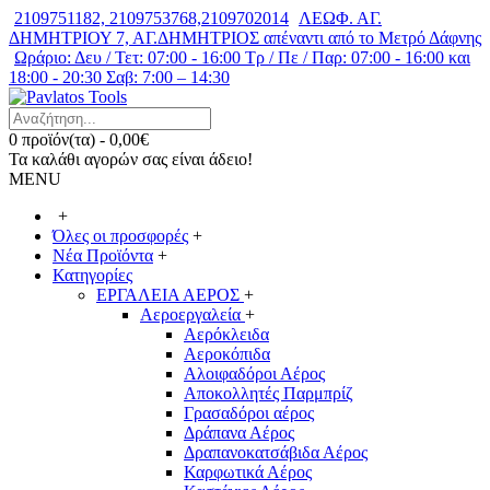
2109751182, 2109753768,2109702014
ΛΕΩΦ. ΑΓ.
ΔΗΜΗΤΡΙΟΥ 7, ΑΓ.ΔΗΜΗΤΡΙΟΣ απέναντι από το Μετρό Δάφνης
Ωράριο: Δευ / Τετ: 07:00 - 16:00 Τρ / Πε / Παρ: 07:00 - 16:00 και
18:00 - 20:30 Σαβ: 7:00 – 14:30
0 προϊόν(τα) - 0,00€
Τα καλάθι αγορών σας είναι άδειο!
MENU
+
Όλες οι προσφορές
+
Νέα Προϊόντα
+
Κατηγορίες
ΕΡΓΑΛΕΙΑ ΑΕΡΟΣ
+
Αεροεργαλεία
+
Αερόκλειδα
Αεροκόπιδα
Αλοιφαδόροι Αέρος
Αποκολλητές Παρμπρίζ
Γρασαδόροι αέρος
Δράπανα Αέρος
Δραπανοκατσάβιδα Αέρος
Καρφωτικά Αέρος