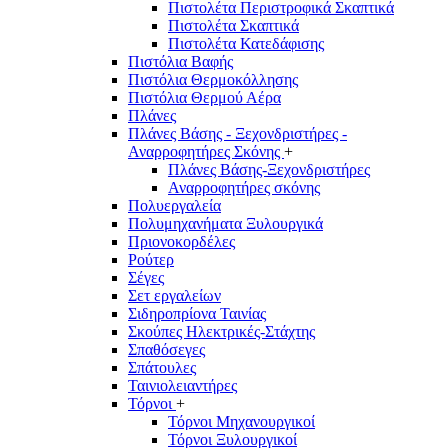
Πιστολέτα Περιστροφικά Σκαπτικά
Πιστολέτα Σκαπτικά
Πιστολέτα Κατεδάφισης
Πιστόλια Βαφής
Πιστόλια Θερμοκόλλησης
Πιστόλια Θερμού Αέρα
Πλάνες
Πλάνες Βάσης - Ξεχονδριστήρες -
Αναρροφητήρες Σκόνης
+
Πλάνες Βάσης-Ξεχονδριστήρες
Αναρροφητήρες σκόνης
Πολυεργαλεία
Πολυμηχανήματα Ξυλουργικά
Πριονοκορδέλες
Ρούτερ
Σέγες
Σετ εργαλείων
Σιδηροπρίονα Ταινίας
Σκούπες Ηλεκτρικές-Στάχτης
Σπαθόσεγες
Σπάτουλες
Ταινιολειαντήρες
Τόρνοι
+
Τόρνοι Μηχανουργικοί
Τόρνοι Ξυλουργικοί