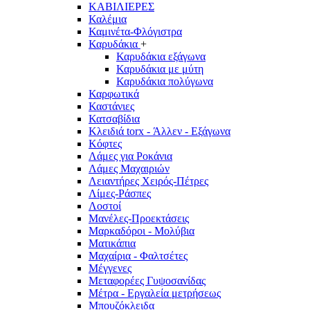
ΚΑΒΙΛΙΕΡΕΣ
Καλέμια
Καμινέτα-Φλόγιστρα
Καρυδάκια
+
Καρυδάκια εξάγωνα
Καρυδάκια με μύτη
Καρυδάκια πολύγωνα
Καρφωτικά
Καστάνιες
Κατσαβίδια
Κλειδιά torx - Άλλεν - Εξάγωνα
Κόφτες
Λάμες για Ροκάνια
Λάμες Μαχαιριών
Λειαντήρες Χειρός-Πέτρες
Λίμες-Ράσπες
Λοστοί
Μανέλες-Προεκτάσεις
Μαρκαδόροι - Μολύβια
Ματικάπια
Μαχαίρια - Φαλτσέτες
Μέγγενες
Μεταφορέες Γυψοσανίδας
Μέτρα - Εργαλεία μετρήσεως
Μπουζόκλειδα