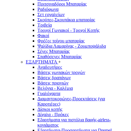
Πριτσιναδόροι Μπαταρίας
Ραδιόφωνα
Σετ εργαλείων
Σκούπες-Σκουπάκια μπαταρίας
Τριβεία
Τροχοί Γωνιακοί - Τροχοί Κοπής
Φακοί
Φρέζες τοίχου μπαταρίας
Ψαλίδια Λαμαρίνας - Ζουμποψάλιδα
Σέγες Μπαταρίας
Σπαθόσεγες Μπαταρίας
ΕΞΑΡΤΗΜΑΤΑ
+
Αναδευτήρες
Βάσεις γωνιακών τροχών
Βάσεις δραπάνων
Βάσεις πριονιών
Βελόνια - Καλέμια
Γυαλόχαρτα
Διαμαντοκορώνες-Προεκτάσεις (για
Καροτιέρες)
Δίσκοι κοπής
Δίχαλα - Πρόκες
Εξαρτήματα για πιστόλια βαφής-airless-
κονιάματος
Εξαρτήματα-Προσαρτήματα για Dremel