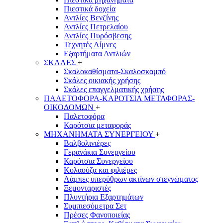
Πιεστικά δοχεία
Αντλίες Βενζίνης
Αντλίες Πετρελαίου
Αντλίες Πυρόσβεσης
Τεχνητές Λίμνες
Εξαρτήματα Αντλιών
ΣΚΑΛΕΣ
+
Σκαλοκαθίσματα-Σκαλοσκαμπό
Σκάλες οικιακής χρήσης
Σκάλες επαγγελματικής χρήσης
ΠΑΛΕΤΟΦΟΡΑ-ΚΑΡΟΤΣΙΑ ΜΕΤΑΦΟΡΑΣ-
ΟΙΚΟΔΟΜΩΝ
+
Παλετοφόρα
Καρότσια μεταφοράς
ΜΗΧΑΝΗΜΑΤΑ ΣΥΝΕΡΓΕΙΟΥ
+
Βαλβολινιέρες
Γερανάκια Συνεργείου
Καρότσια Συνεργείου
Κολαούζα και φιλιέρες
Λάμπες υπερύθρων ακτίνων στεγνώματος
Ξεμονταριστές
Πλυντήρια Εξαρτημάτων
Συμπιεσόμετρα Σετ
Πρέσες Φανοποιείας