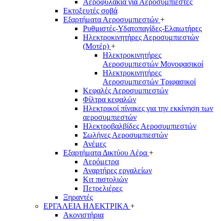
Αεροφυλάκια για Αεροσυμπιεστές
Εκτοξευτές σοβά
Εξαρτήματα Αεροσυμπιεστών
+
Ρυθμιστές-Υδατοπαγίδες-Ελαιωτήρες
Ηλεκτροκινητήρες Αεροσυμπιεστών
(Μοτέρ)
+
Ηλεκτροκινητήρες
Αεροσυμπιεστών Μονοφασικοί
Ηλεκτροκινητήρες
Αεροσυμπιεστών Τριφασικοί
Κεφαλές Αεροσυμπιεστών
Φίλτρα κεφαλών
Ηλεκτρικοί πίνακες για την εκκίνηση των
αεροσυμπιεστών
Ηλεκτροβαλβίδες Αεροσυμπιεστών
Σωλήνες Αεροσυμπιεστών
Ανέμες
Εξαρτήματα Δικτύου Αέρα
+
Αερόμετρα
Αναρτήρες εργαλείων
Κιτ πιστολιών
Πετρελιέρες
Ξηραντές
ΕΡΓΑΛΕΙΑ ΗΛΕΚΤΡΙΚΑ
+
Ακονιστήρια