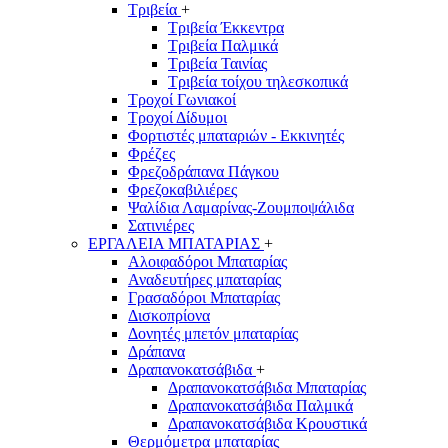
Τριβεία
+
Τριβεία Έκκεντρα
Τριβεία Παλμικά
Τριβεία Ταινίας
Τριβεία τοίχου τηλεσκοπικά
Τροχοί Γωνιακοί
Τροχοί Δίδυμοι
Φορτιστές μπαταριών - Εκκινητές
Φρέζες
Φρεζοδράπανα Πάγκου
Φρεζοκαβιλιέρες
Ψαλίδια Λαμαρίνας-Ζουμποψάλιδα
Σατινιέρες
ΕΡΓΑΛΕΙΑ ΜΠΑΤΑΡΙΑΣ
+
Αλοιφαδόροι Μπαταρίας
Αναδευτήρες μπαταρίας
Γρασαδόροι Μπαταρίας
Δισκοπρίονα
Δονητές μπετόν μπαταρίας
Δράπανα
Δραπανοκατσάβιδα
+
Δραπανοκατσάβιδα Μπαταρίας
Δραπανοκατσάβιδα Παλμικά
Δραπανοκατσάβιδα Κρουστικά
Θερμόμετρα μπαταρίας