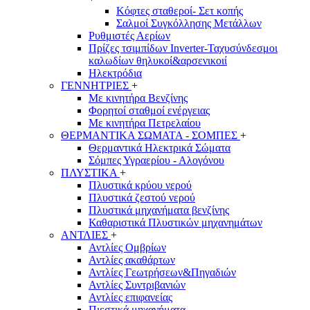
Κόφτες σταθεροί- Σετ κοπής
Σαλμοί Συγκόλλησης Μετάλλων
Ρυθμιστές Αερίων
Πρίζες τσιμπίδων Inverter-Ταχυσύνδεσμοι
καλωδίων θηλυκοί&αρσενικοιί
Ηλεκτρόδια
ΓΕΝΝΗΤΡΙΕΣ
+
Με κινητήρα Βενζίνης
Φορητοί σταθμοί ενέργειας
Με κινητήρα Πετρελαίου
ΘΕΡΜΑΝΤΙΚΑ ΣΩΜΑΤΑ - ΣΟΜΠΕΣ
+
Θερμαντικά Ηλεκτρικά Σώματα
Σόμπες Υγραερίου - Αλογόνου
ΠΛΥΣΤΙΚΑ
+
Πλυστικά κρύου νερού
Πλυστικά ζεστού νερού
Πλυστικά μηχανήματα βενζίνης
Καθαριστικά Πλυστικών μηχανημάτων
ΑΝΤΛΙΕΣ
+
Αντλίες Ομβρίων
Αντλίες ακαθάρτων
Αντλίες Γεωτρήσεων&Πηγαδιών
Αντλίες Συντριβανιών
Αντλίες επιφανείας
Πιεστικά μηχανήματα