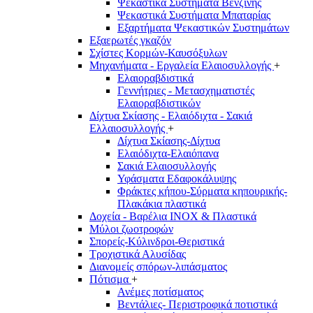
Ψεκαστικά Συστήματα Βενζίνης
Ψεκαστικά Συστήματα Μπαταρίας
Εξαρτήματα Ψεκαστικών Συστημάτων
Εξαερωτές γκαζόν
Σχίστες Κορμών-Καυσόξυλων
Μηχανήματα - Εργαλεία Ελαιοσυλλογής
+
Ελαιοραβδιστικά
Γεννήτριες - Μετασχηματιστές
Ελαιοραβδιστικών
Δίχτυα Σκίασης - Ελαιόδιχτα - Σακιά
Ελλαιοσυλλογής
+
Δίχτυα Σκίασης-Δίχτυα
Ελαιόδιχτα-Ελαιόπανα
Σακιά Ελαιοσυλλογής
Υφάσματα Εδαφοκάλυψης
Φράκτες κήπου-Σύρματα κηπουρικής-
Πλακάκια πλαστικά
Δοχεία - Βαρέλια INOX & Πλαστικά
Μύλοι ζωοτροφών
Σπορείς-Κύλινδροι-Θεριστικά
Τροχιστικά Αλυσίδας
Διανομείς σπόρων-λιπάσματος
Πότισμα
+
Ανέμες ποτίσματος
Βεντάλιες- Περιστροφικά ποτιστικά