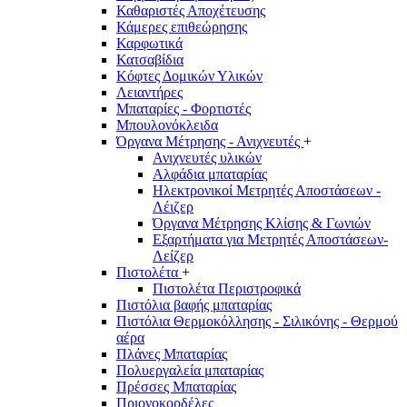
Καθαριστές Αποχέτευσης
Κάμερες επιθεώρησης
Καρφωτικά
Κατσαβίδια
Κόφτες Δομικών Υλικών
Λειαντήρες
Μπαταρίες - Φορτιστές
Μπουλονόκλειδα
Όργανα Μέτρησης - Ανιχνευτές
+
Ανιχνευτές υλικών
Αλφάδια μπαταρίας
Ηλεκτρονικοί Μετρητές Αποστάσεων -
Λέιζερ
Όργανα Μέτρησης Κλίσης & Γωνιών
Εξαρτήματα για Μετρητές Αποστάσεων-
Λείζερ
Πιστολέτα
+
Πιστολέτα Περιστροφικά
Πιστόλια βαφής μπαταρίας
Πιστόλια Θερμοκόλλησης - Σιλικόνης - Θερμού
αέρα
Πλάνες Μπαταρίας
Πολυεργαλεία μπαταρίας
Πρέσσες Μπαταρίας
Πριονοκορδέλες