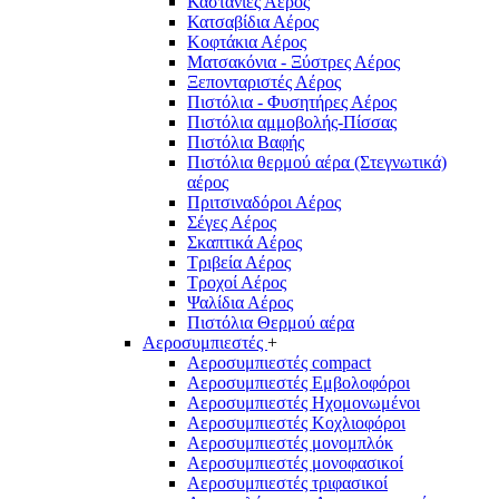
Καστάνιες Αέρος
Κατσαβίδια Αέρος
Κοφτάκια Αέρος
Ματσακόνια - Ξύστρες Αέρος
Ξεπονταριστές Αέρος
Πιστόλια - Φυσητήρες Αέρος
Πιστόλια αμμοβολής-Πίσσας
Πιστόλια Βαφής
Πιστόλια θερμού αέρα (Στεγνωτικά)
αέρος
Πριτσιναδόροι Αέρος
Σέγες Αέρος
Σκαπτικά Αέρος
Τριβεία Αέρος
Τροχοί Αέρος
Ψαλίδια Αέρος
Πιστόλια Θερμού αέρα
Αεροσυμπιεστές
+
Αεροσυμπιεστές compact
Αεροσυμπιεστές Εμβολοφόροι
Αεροσυμπιεστές Ηχομονωμένοι
Αεροσυμπιεστές Κοχλιοφόροι
Αεροσυμπιεστές μονομπλόκ
Αεροσυμπιεστές μονοφασικοί
Αεροσυμπιεστές τριφασικοί