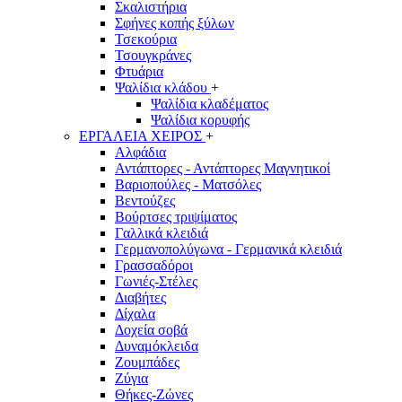
Σκαλιστήρια
Σφήνες κοπής ξύλων
Τσεκούρια
Τσουγκράνες
Φτυάρια
Ψαλίδια κλάδου
+
Ψαλίδια κλαδέματος
Ψαλίδια κορυφής
ΕΡΓΑΛΕΙΑ ΧΕΙΡΟΣ
+
Αλφάδια
Αντάπτορες - Αντάπτορες Μαγνητικοί
Βαριοπούλες - Ματσόλες
Βεντούζες
Βούρτσες τριψίματος
Γαλλικά κλειδιά
Γερμανοπολύγωνα - Γερμανικά κλειδιά
Γρασσαδόροι
Γωνιές-Στέλες
Διαβήτες
Δίχαλα
Δοχεία σοβά
Δυναμόκλειδα
Ζουμπάδες
Ζύγια
Θήκες-Ζώνες