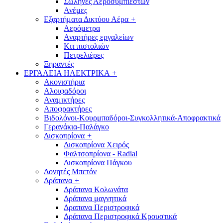
Σωλήνες Αεροσυμπιεστών
Ανέμες
Εξαρτήματα Δικτύου Αέρα
+
Αερόμετρα
Αναρτήρες εργαλείων
Κιτ πιστολιών
Πετρελιέρες
Ξηραντές
ΕΡΓΑΛΕΙΑ ΗΛΕΚΤΡΙΚΑ
+
Ακονιστήρια
Αλοιφαδόροι
Αναμικτήρες
Αποφρακτήρες
Βιδολόγοι-Κουρμπαδόροι-Συγκολλητικά-Αποφρακτικά
Γερανάκια-Παλάγκο
Δισκοπρίονα
+
Δισκοπρίονα Χειρός
Φαλτσοπρίονα - Radial
Δισκοπρίονα Πάγκου
Δονητές Μπετόν
Δράπανα
+
Δράπανα Κολωνάτα
Δράπανα μαγνητικά
Δραπανα Περιστροφικά
Δράπανα Περιστροφικά Κρουστικά