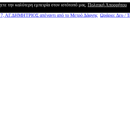
έχετε την καλύτερη εμπειρία στον ιστότοπό μας.
Πολιτική Απορρήτου
, ΑΓ.ΔΗΜΗΤΡΙΟΣ απέναντι από το Μετρό Δάφνης
Ωράριο: Δευ / Τε