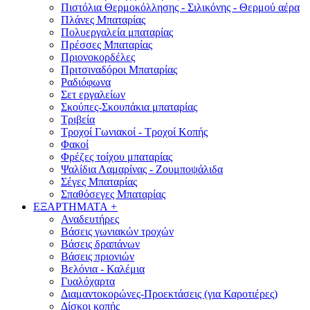
Πιστόλια Θερμοκόλλησης - Σιλικόνης - Θερμού αέρα
Πλάνες Μπαταρίας
Πολυεργαλεία μπαταρίας
Πρέσσες Μπαταρίας
Πριονοκορδέλες
Πριτσιναδόροι Μπαταρίας
Ραδιόφωνα
Σετ εργαλείων
Σκούπες-Σκουπάκια μπαταρίας
Τριβεία
Τροχοί Γωνιακοί - Τροχοί Κοπής
Φακοί
Φρέζες τοίχου μπαταρίας
Ψαλίδια Λαμαρίνας - Ζουμποψάλιδα
Σέγες Μπαταρίας
Σπαθόσεγες Μπαταρίας
ΕΞΑΡΤΗΜΑΤΑ
+
Αναδευτήρες
Βάσεις γωνιακών τροχών
Βάσεις δραπάνων
Βάσεις πριονιών
Βελόνια - Καλέμια
Γυαλόχαρτα
Διαμαντοκορώνες-Προεκτάσεις (για Καροτιέρες)
Δίσκοι κοπής