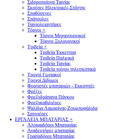
Σιδηροπρίονα Ταινίας
Σκούπες Ηλεκτρικές-Στάχτης
Σπαθόσεγες
Σπάτουλες
Ταινιολειαντήρες
Τόρνοι
+
Τόρνοι Μηχανουργικοί
Τόρνοι Ξυλουργικοί
Τριβεία
+
Τριβεία Έκκεντρα
Τριβεία Παλμικά
Τριβεία Ταινίας
Τριβεία τοίχου τηλεσκοπικά
Τροχοί Γωνιακοί
Τροχοί Δίδυμοι
Φορτιστές μπαταριών - Εκκινητές
Φρέζες
Φρεζοδράπανα Πάγκου
Φρεζοκαβιλιέρες
Ψαλίδια Λαμαρίνας-Ζουμποψάλιδα
Σατινιέρες
ΕΡΓΑΛΕΙΑ ΜΠΑΤΑΡΙΑΣ
+
Αλοιφαδόροι Μπαταρίας
Αναδευτήρες μπαταρίας
Γρασαδόροι Μπαταρίας