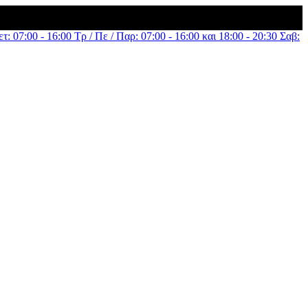
τ: 07:00 - 16:00 Τρ / Πε / Παρ: 07:00 - 16:00 και 18:00 - 20:30 Σαβ: