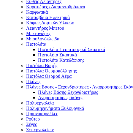
Ευθείς Λειαντήρες
Καροτιέρες / Διαμαντοδράπανα
Καρφωτικά
Κατσαβίδια Ηλεκτρικά
Κόφτες Δομικών Υλικών
Λειαντήρες Μπετού
Μπετονιέρες
Μπουλονόκλειδα
Πιστολέτα
+
Πιστολέτα Περιστροφικά Σκαπτικά
Πιστολέτα Σκαπτικά
Πιστολέτα Κατεδάφισης
Πιστόλια Βαφής
Πιστόλια Θερμοκόλλησης
Πιστόλια Θερμού Αέρα
Πλάνες
Πλάνες Βάσης - Ξεχονδριστήρες - Αναρροφητήρες Σκόν
Πλάνες Βάσης-Ξεχονδριστήρες
Αναρροφητήρες σκόνης
Πολυεργαλεία
Πολυμηχανήματα Ξυλουργικά
Πριονοκορδέλες
Ρούτερ
Σέγες
Σετ εργαλείων