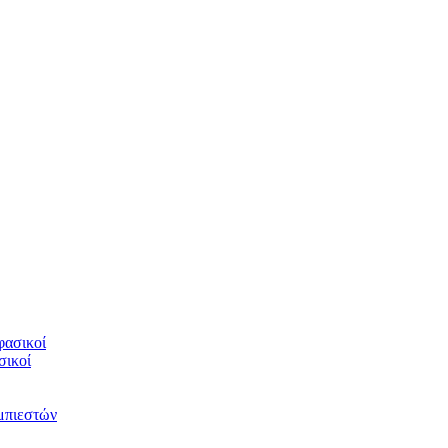
φασικοί
σικοί
υμπιεστών