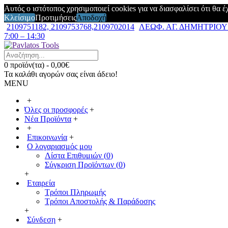
Αυτός ο ιστότοπος χρησιμοποιεί cookies για να διασφαλίσει ότι θα 
Κλείσιμο
Προτιμήσεις
Αποδοχή
2109751182, 2109753768,2109702014
ΛΕΩΦ. ΑΓ. ΔΗΜΗΤΡΙΟΥ 7
7:00 – 14:30
0 προϊόν(τα) - 0,00€
Τα καλάθι αγορών σας είναι άδειο!
MENU
+
Όλες οι προσφορές
+
Νέα Προϊόντα
+
+
Επικοινωνία
+
Ο λογαριασμός μου
Λίστα Επιθυμιών (
0
)
Σύγκριση Προϊόντων (
0
)
+
Εταιρεία
Τρόποι Πληρωμής
Τρόποι Αποστολής & Παράδοσης
+
Σύνδεση
+