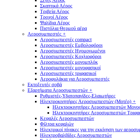
Σέγες Αέρος
Σκαπτικά Αέρος
Τριβεία Αέρος
Τροχοί Αέρος
Ψαλίδια Αέρος
Πιστόλια Θερμού αέρα
Αεροσυμπιεστές
+
Αεροσυμπιεστές compact
Αεροσυμπιεστές Εμβολοφόροι
Αεροσυμπιεστές Ηχομονωμένοι
Αεροσυμπιεστές Κοχλιοφόροι
Αεροσυμπιεστές μονομπλόκ
Αεροσυμπιεστές μονοφασικοί
Αεροσυμπιεστές τριφασικοί
Αεροφυλάκια για Αεροσυμπιεστές
Εκτοξευτές σοβά
Εξαρτήματα Αεροσυμπιεστών
+
Ρυθμιστές-Υδατοπαγίδες-Ελαιωτήρες
Ηλεκτροκινητήρες Αεροσυμπιεστών (Μοτέρ)
+
Ηλεκτροκινητήρες Αεροσυμπιεστών Μονο
Ηλεκτροκινητήρες Αεροσυμπιεστών Τριφα
Κεφαλές Αεροσυμπιεστών
Φίλτρα κεφαλών
Ηλεκτρικοί πίνακες για την εκκίνηση των αεροσ
Ηλεκτροβαλβίδες Αεροσυμπιεστών