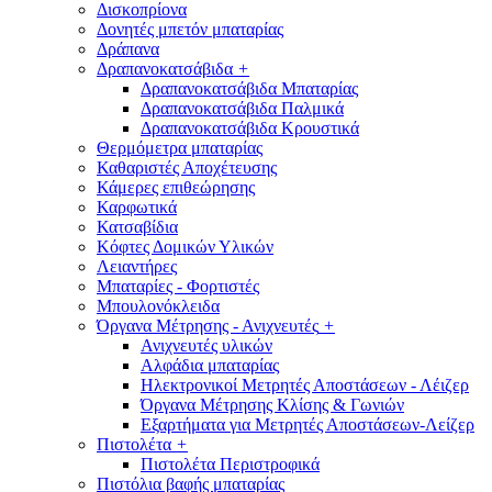
Δισκοπρίονα
Δονητές μπετόν μπαταρίας
Δράπανα
Δραπανοκατσάβιδα
+
Δραπανοκατσάβιδα Μπαταρίας
Δραπανοκατσάβιδα Παλμικά
Δραπανοκατσάβιδα Κρουστικά
Θερμόμετρα μπαταρίας
Καθαριστές Αποχέτευσης
Κάμερες επιθεώρησης
Καρφωτικά
Κατσαβίδια
Κόφτες Δομικών Υλικών
Λειαντήρες
Μπαταρίες - Φορτιστές
Μπουλονόκλειδα
Όργανα Μέτρησης - Ανιχνευτές
+
Ανιχνευτές υλικών
Αλφάδια μπαταρίας
Ηλεκτρονικοί Μετρητές Αποστάσεων - Λέιζερ
Όργανα Μέτρησης Κλίσης & Γωνιών
Εξαρτήματα για Μετρητές Αποστάσεων-Λείζερ
Πιστολέτα
+
Πιστολέτα Περιστροφικά
Πιστόλια βαφής μπαταρίας