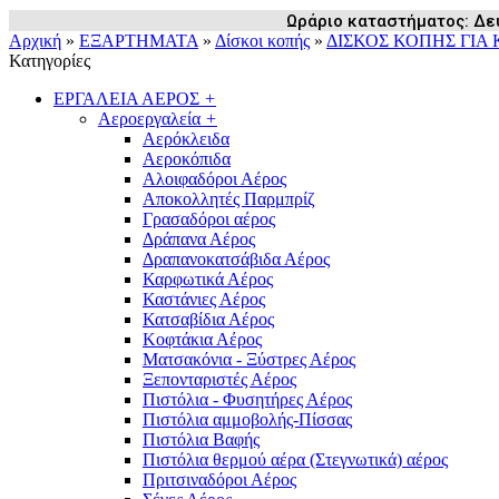
Ωράριο καταστήματος: Δευ /
Αρχική
»
ΕΞΑΡΤΗΜΑΤΑ
»
Δίσκοι κοπής
»
ΔΙΣΚΟΣ ΚΟΠΗΣ ΓΙΑ
Κατηγορίες
ΕΡΓΑΛΕΙΑ ΑΕΡΟΣ
+
Αεροεργαλεία
+
Αερόκλειδα
Αεροκόπιδα
Αλοιφαδόροι Αέρος
Αποκολλητές Παρμπρίζ
Γρασαδόροι αέρος
Δράπανα Αέρος
Δραπανοκατσάβιδα Αέρος
Καρφωτικά Αέρος
Καστάνιες Αέρος
Κατσαβίδια Αέρος
Κοφτάκια Αέρος
Ματσακόνια - Ξύστρες Αέρος
Ξεπονταριστές Αέρος
Πιστόλια - Φυσητήρες Αέρος
Πιστόλια αμμοβολής-Πίσσας
Πιστόλια Βαφής
Πιστόλια θερμού αέρα (Στεγνωτικά) αέρος
Πριτσιναδόροι Αέρος