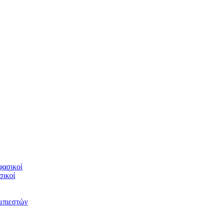
φασικοί
σικοί
υμπιεστών