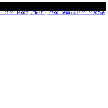
τ: 07:00 - 16:00 Τρ / Πε / Παρ: 07:00 - 16:00 και 18:00 - 20:30 Σαβ: