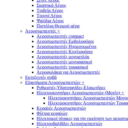
Σέγες Αέρος
Σκαπτικά Αέρος
Τριβεία Αέρος
Τροχοί Αέρος
Ψαλίδια Αέρος
Πιστόλια Θερμού αέρα
Αεροσυμπιεστές
+
Αεροσυμπιεστές compact
Αεροσυμπιεστές Εμβολοφόροι
Αεροσυμπιεστές Ηχομονωμένοι
Αεροσυμπιεστές Κοχλιοφόροι
Αεροσυμπιεστές μονομπλόκ
Αεροσυμπιεστές μονοφασικοί
Αεροσυμπιεστές τριφασικοί
Αεροφυλάκια για Αεροσυμπιεστές
Εκτοξευτές σοβά
Εξαρτήματα Αεροσυμπιεστών
+
Ρυθμιστές-Υδατοπαγίδες-Ελαιωτήρες
Ηλεκτροκινητήρες Αεροσυμπιεστών (Μοτέρ)
+
Ηλεκτροκινητήρες Αεροσυμπιεστών Μονο
Ηλεκτροκινητήρες Αεροσυμπιεστών Τριφα
Κεφαλές Αεροσυμπιεστών
Φίλτρα κεφαλών
Ηλεκτρικοί πίνακες για την εκκίνηση των αεροσ
Ηλεκτροβαλβίδες Αεροσυμπιεστών