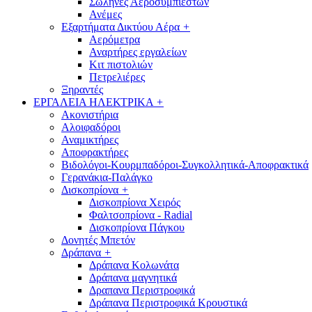
Σωλήνες Αεροσυμπιεστών
Ανέμες
Εξαρτήματα Δικτύου Αέρα
+
Αερόμετρα
Αναρτήρες εργαλείων
Κιτ πιστολιών
Πετρελιέρες
Ξηραντές
ΕΡΓΑΛΕΙΑ ΗΛΕΚΤΡΙΚΑ
+
Ακονιστήρια
Αλοιφαδόροι
Αναμικτήρες
Αποφρακτήρες
Βιδολόγοι-Κουρμπαδόροι-Συγκολλητικά-Αποφρακτικά
Γερανάκια-Παλάγκο
Δισκοπρίονα
+
Δισκοπρίονα Χειρός
Φαλτσοπρίονα - Radial
Δισκοπρίονα Πάγκου
Δονητές Μπετόν
Δράπανα
+
Δράπανα Κολωνάτα
Δράπανα μαγνητικά
Δραπανα Περιστροφικά
Δράπανα Περιστροφικά Κρουστικά