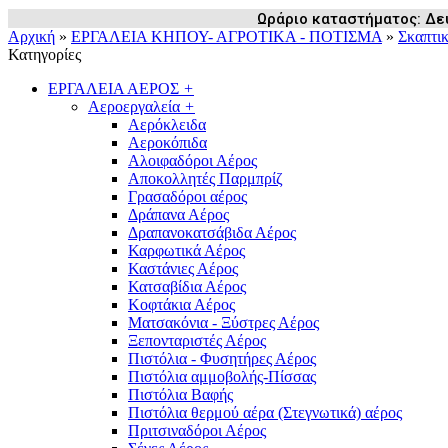
Ωράριο καταστήματος: Δευ /
Αρχική
»
ΕΡΓΑΛΕΙΑ ΚΗΠΟΥ- ΑΓΡΟΤΙΚΑ - ΠΟΤΙΣΜΑ
»
Σκαπτικ
Κατηγορίες
ΕΡΓΑΛΕΙΑ ΑΕΡΟΣ
+
Αεροεργαλεία
+
Αερόκλειδα
Αεροκόπιδα
Αλοιφαδόροι Αέρος
Αποκολλητές Παρμπρίζ
Γρασαδόροι αέρος
Δράπανα Αέρος
Δραπανοκατσάβιδα Αέρος
Καρφωτικά Αέρος
Καστάνιες Αέρος
Κατσαβίδια Αέρος
Κοφτάκια Αέρος
Ματσακόνια - Ξύστρες Αέρος
Ξεπονταριστές Αέρος
Πιστόλια - Φυσητήρες Αέρος
Πιστόλια αμμοβολής-Πίσσας
Πιστόλια Βαφής
Πιστόλια θερμού αέρα (Στεγνωτικά) αέρος
Πριτσιναδόροι Αέρος