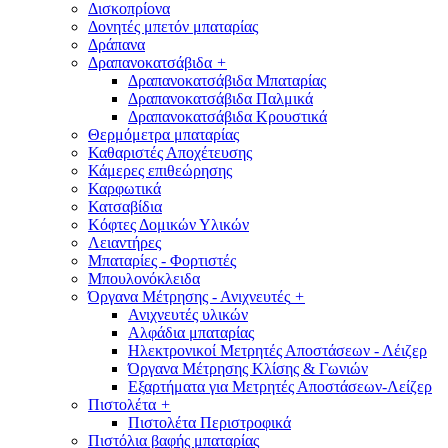
Δισκοπρίονα
Δονητές μπετόν μπαταρίας
Δράπανα
Δραπανοκατσάβιδα
+
Δραπανοκατσάβιδα Μπαταρίας
Δραπανοκατσάβιδα Παλμικά
Δραπανοκατσάβιδα Κρουστικά
Θερμόμετρα μπαταρίας
Καθαριστές Αποχέτευσης
Κάμερες επιθεώρησης
Καρφωτικά
Κατσαβίδια
Κόφτες Δομικών Υλικών
Λειαντήρες
Μπαταρίες - Φορτιστές
Μπουλονόκλειδα
Όργανα Μέτρησης - Ανιχνευτές
+
Ανιχνευτές υλικών
Αλφάδια μπαταρίας
Ηλεκτρονικοί Μετρητές Αποστάσεων - Λέιζερ
Όργανα Μέτρησης Κλίσης & Γωνιών
Εξαρτήματα για Μετρητές Αποστάσεων-Λείζερ
Πιστολέτα
+
Πιστολέτα Περιστροφικά
Πιστόλια βαφής μπαταρίας