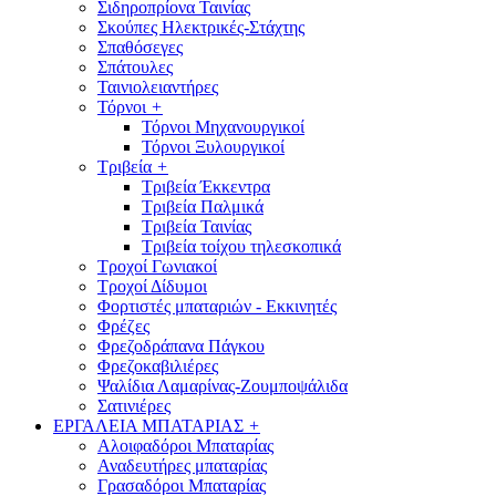
Σιδηροπρίονα Ταινίας
Σκούπες Ηλεκτρικές-Στάχτης
Σπαθόσεγες
Σπάτουλες
Ταινιολειαντήρες
Τόρνοι
+
Τόρνοι Μηχανουργικοί
Τόρνοι Ξυλουργικοί
Τριβεία
+
Τριβεία Έκκεντρα
Τριβεία Παλμικά
Τριβεία Ταινίας
Τριβεία τοίχου τηλεσκοπικά
Τροχοί Γωνιακοί
Τροχοί Δίδυμοι
Φορτιστές μπαταριών - Εκκινητές
Φρέζες
Φρεζοδράπανα Πάγκου
Φρεζοκαβιλιέρες
Ψαλίδια Λαμαρίνας-Ζουμποψάλιδα
Σατινιέρες
ΕΡΓΑΛΕΙΑ ΜΠΑΤΑΡΙΑΣ
+
Αλοιφαδόροι Μπαταρίας
Αναδευτήρες μπαταρίας
Γρασαδόροι Μπαταρίας