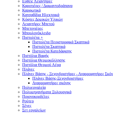
Ευθείς Λειαντήρες
Καροτιέρες / Διαμαντοδράπανα
Καρφωτικά
Κατσαβίδια Ηλεκτρικά
Κόφτες Δομικών Υλικών
Λειαντήρες Μπετού
Μπετονιέρες
Μπουλονόκλειδα
Πιστολέτα
+
Πιστολέτα Περιστροφικά Σκαπτικά
Πιστολέτα Σκαπτικά
Πιστολέτα Κατεδάφισης
Πιστόλια Βαφής
Πιστόλια Θερμοκόλλησης
Πιστόλια Θερμού Αέρα
Πλάνες
Πλάνες Βάσης - Ξεχονδριστήρες - Αναρροφητήρες Σκόν
Πλάνες Βάσης-Ξεχονδριστήρες
Αναρροφητήρες σκόνης
Πολυεργαλεία
Πολυμηχανήματα Ξυλουργικά
Πριονοκορδέλες
Ρούτερ
Σέγες
Σετ εργαλείων