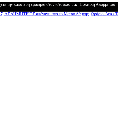
έχετε την καλύτερη εμπειρία στον ιστότοπό μας.
Πολιτική Απορρήτου
, ΑΓ.ΔΗΜΗΤΡΙΟΣ απέναντι από το Μετρό Δάφνης
Ωράριο: Δευ / Τε