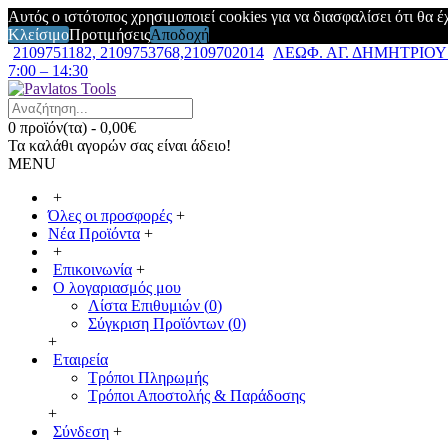
Αυτός ο ιστότοπος χρησιμοποιεί cookies για να διασφαλίσει ότι θα 
Κλείσιμο
Προτιμήσεις
Αποδοχή
2109751182, 2109753768,2109702014
ΛΕΩΦ. ΑΓ. ΔΗΜΗΤΡΙΟΥ 7
7:00 – 14:30
0 προϊόν(τα) - 0,00€
Τα καλάθι αγορών σας είναι άδειο!
MENU
+
Όλες οι προσφορές
+
Νέα Προϊόντα
+
+
Επικοινωνία
+
Ο λογαριασμός μου
Λίστα Επιθυμιών (
0
)
Σύγκριση Προϊόντων (
0
)
+
Εταιρεία
Τρόποι Πληρωμής
Τρόποι Αποστολής & Παράδοσης
+
Σύνδεση
+