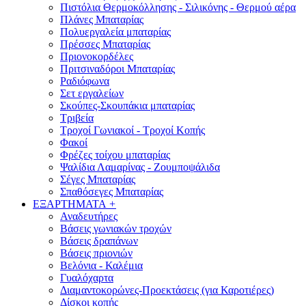
Πιστόλια Θερμοκόλλησης - Σιλικόνης - Θερμού αέρα
Πλάνες Μπαταρίας
Πολυεργαλεία μπαταρίας
Πρέσσες Μπαταρίας
Πριονοκορδέλες
Πριτσιναδόροι Μπαταρίας
Ραδιόφωνα
Σετ εργαλείων
Σκούπες-Σκουπάκια μπαταρίας
Τριβεία
Τροχοί Γωνιακοί - Τροχοί Κοπής
Φακοί
Φρέζες τοίχου μπαταρίας
Ψαλίδια Λαμαρίνας - Ζουμποψάλιδα
Σέγες Μπαταρίας
Σπαθόσεγες Μπαταρίας
ΕΞΑΡΤΗΜΑΤΑ
+
Αναδευτήρες
Βάσεις γωνιακών τροχών
Βάσεις δραπάνων
Βάσεις πριονιών
Βελόνια - Καλέμια
Γυαλόχαρτα
Διαμαντοκορώνες-Προεκτάσεις (για Καροτιέρες)
Δίσκοι κοπής