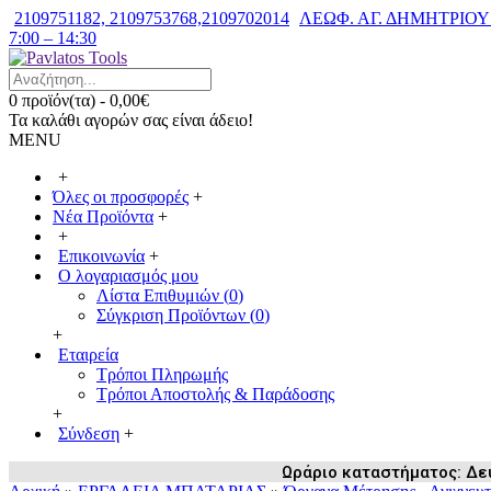
2109751182, 2109753768,2109702014
ΛΕΩΦ. ΑΓ. ΔΗΜΗΤΡΙΟΥ 7
7:00 – 14:30
0 προϊόν(τα) - 0,00€
Τα καλάθι αγορών σας είναι άδειο!
MENU
+
Όλες οι προσφορές
+
Νέα Προϊόντα
+
+
Επικοινωνία
+
Ο λογαριασμός μου
Λίστα Επιθυμιών (
0
)
Σύγκριση Προϊόντων (
0
)
+
Εταιρεία
Τρόποι Πληρωμής
Τρόποι Αποστολής & Παράδοσης
+
Σύνδεση
+
Ωράριο καταστήματος: Δευ /