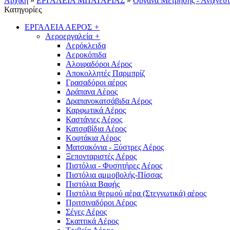
Αρχική
»
ΕΡΓΑΛΕΙΑ ΜΠΑΤΑΡΙΑΣ
»
Όργανα Μέτρησης - Ανιχνευτ
Κατηγορίες
ΕΡΓΑΛΕΙΑ ΑΕΡΟΣ
+
Αεροεργαλεία
+
Αερόκλειδα
Αεροκόπιδα
Αλοιφαδόροι Αέρος
Αποκολλητές Παρμπρίζ
Γρασαδόροι αέρος
Δράπανα Αέρος
Δραπανοκατσάβιδα Αέρος
Καρφωτικά Αέρος
Καστάνιες Αέρος
Κατσαβίδια Αέρος
Κοφτάκια Αέρος
Ματσακόνια - Ξύστρες Αέρος
Ξεπονταριστές Αέρος
Πιστόλια - Φυσητήρες Αέρος
Πιστόλια αμμοβολής-Πίσσας
Πιστόλια Βαφής
Πιστόλια θερμού αέρα (Στεγνωτικά) αέρος
Πριτσιναδόροι Αέρος
Σέγες Αέρος
Σκαπτικά Αέρος