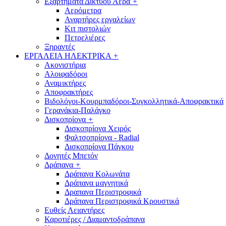
Εξαρτήματα Δικτύου Αέρα
+
Αερόμετρα
Αναρτήρες εργαλείων
Κιτ πιστολιών
Πετρελιέρες
Ξηραντές
ΕΡΓΑΛΕΙΑ ΗΛΕΚΤΡΙΚΑ
+
Ακονιστήρια
Αλοιφαδόροι
Αναμικτήρες
Αποφρακτήρες
Βιδολόγοι-Κουρμπαδόροι-Συγκολλητικά-Αποφρακτικά
Γερανάκια-Παλάγκο
Δισκοπρίονα
+
Δισκοπρίονα Χειρός
Φαλτσοπρίονα - Radial
Δισκοπρίονα Πάγκου
Δονητές Μπετόν
Δράπανα
+
Δράπανα Κολωνάτα
Δράπανα μαγνητικά
Δραπανα Περιστροφικά
Δράπανα Περιστροφικά Κρουστικά
Ευθείς Λειαντήρες
Καροτιέρες / Διαμαντοδράπανα