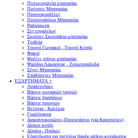
Πολυεργαλεία μπαταρίας
Πρέσσες Μπαταρίας
Πριονοκορδέλες
Πριτσιναδόροι Μπαταρίας
Ραδιόφωνα
Σετ εργαλείων
Σκούπες-Σκουπάκια μπαταρίας
Τριβεία
Τροχοί Γωνιακοί - Τροχοί Κοπής
Φακοί
Φρέζες τοίχου μπαταρίας
Ψαλίδια Λαμαρίνας - Ζουμποψάλιδα
Σέγες Μπαταρίας
Σπαθόσεγες Μπαταρίας
ΕΞΑΡΤΗΜΑΤΑ
+
Αναδευτήρες
Βάσεις γωνιακών τροχών
Βάσεις δραπάνων
Βάσεις πριονιών
Βελόνια - Καλέμια
Γυαλόχαρτα
Διαμαντοκορώνες-Προεκτάσεις (για Καροτιέρες)
Δίσκοι κοπής
Δίχαλα - Πρόκες
Εξαρτήματα για πιστόλια βαφής-airless-κονιάματος