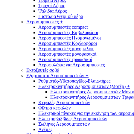
Τριβεία Αέρος
Τροχοί Αέρος
Ψαλίδια Αέρος
Πιστόλια Θερμού αέρα
Αεροσυμπιεστές
+
Αεροσυμπιεστές compact
Αεροσυμπιεστές Εμβολοφόροι
Αεροσυμπιεστές Ηχομονωμένοι
Αεροσυμπιεστές Κοχλιοφόροι
Αεροσυμπιεστές μονομπλόκ
Αεροσυμπιεστές μονοφασικοί
Αεροσυμπιεστές τριφασικοί
Αεροφυλάκια για Αεροσυμπιεστές
Εκτοξευτές σοβά
Εξαρτήματα Αεροσυμπιεστών
+
Ρυθμιστές-Υδατοπαγίδες-Ελαιωτήρες
Ηλεκτροκινητήρες Αεροσυμπιεστών (Μοτέρ)
+
Ηλεκτροκινητήρες Αεροσυμπιεστών Μονο
Ηλεκτροκινητήρες Αεροσυμπιεστών Τριφα
Κεφαλές Αεροσυμπιεστών
Φίλτρα κεφαλών
Ηλεκτρικοί πίνακες για την εκκίνηση των αεροσ
Ηλεκτροβαλβίδες Αεροσυμπιεστών
Σωλήνες Αεροσυμπιεστών
Ανέμες