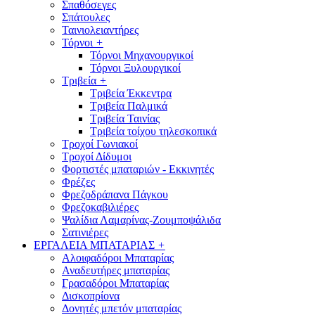
Σπαθόσεγες
Σπάτουλες
Ταινιολειαντήρες
Τόρνοι
+
Τόρνοι Μηχανουργικοί
Τόρνοι Ξυλουργικοί
Τριβεία
+
Τριβεία Έκκεντρα
Τριβεία Παλμικά
Τριβεία Ταινίας
Τριβεία τοίχου τηλεσκοπικά
Τροχοί Γωνιακοί
Τροχοί Δίδυμοι
Φορτιστές μπαταριών - Εκκινητές
Φρέζες
Φρεζοδράπανα Πάγκου
Φρεζοκαβιλιέρες
Ψαλίδια Λαμαρίνας-Ζουμποψάλιδα
Σατινιέρες
ΕΡΓΑΛΕΙΑ ΜΠΑΤΑΡΙΑΣ
+
Αλοιφαδόροι Μπαταρίας
Αναδευτήρες μπαταρίας
Γρασαδόροι Μπαταρίας
Δισκοπρίονα
Δονητές μπετόν μπαταρίας