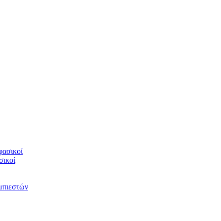
φασικοί
σικοί
υμπιεστών