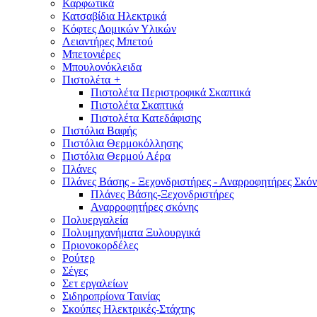
Καρφωτικά
Κατσαβίδια Ηλεκτρικά
Κόφτες Δομικών Υλικών
Λειαντήρες Μπετού
Μπετονιέρες
Μπουλονόκλειδα
Πιστολέτα
+
Πιστολέτα Περιστροφικά Σκαπτικά
Πιστολέτα Σκαπτικά
Πιστολέτα Κατεδάφισης
Πιστόλια Βαφής
Πιστόλια Θερμοκόλλησης
Πιστόλια Θερμού Αέρα
Πλάνες
Πλάνες Βάσης - Ξεχονδριστήρες - Αναρροφητήρες Σκόν
Πλάνες Βάσης-Ξεχονδριστήρες
Αναρροφητήρες σκόνης
Πολυεργαλεία
Πολυμηχανήματα Ξυλουργικά
Πριονοκορδέλες
Ρούτερ
Σέγες
Σετ εργαλείων
Σιδηροπρίονα Ταινίας
Σκούπες Ηλεκτρικές-Στάχτης