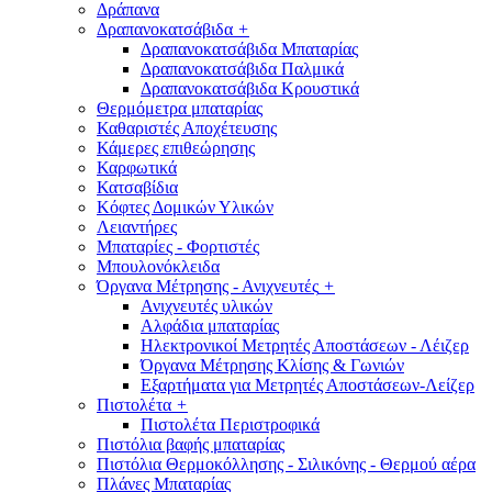
Δράπανα
Δραπανοκατσάβιδα
+
Δραπανοκατσάβιδα Μπαταρίας
Δραπανοκατσάβιδα Παλμικά
Δραπανοκατσάβιδα Κρουστικά
Θερμόμετρα μπαταρίας
Καθαριστές Αποχέτευσης
Κάμερες επιθεώρησης
Καρφωτικά
Κατσαβίδια
Κόφτες Δομικών Υλικών
Λειαντήρες
Μπαταρίες - Φορτιστές
Μπουλονόκλειδα
Όργανα Μέτρησης - Ανιχνευτές
+
Ανιχνευτές υλικών
Αλφάδια μπαταρίας
Ηλεκτρονικοί Μετρητές Αποστάσεων - Λέιζερ
Όργανα Μέτρησης Κλίσης & Γωνιών
Εξαρτήματα για Μετρητές Αποστάσεων-Λείζερ
Πιστολέτα
+
Πιστολέτα Περιστροφικά
Πιστόλια βαφής μπαταρίας
Πιστόλια Θερμοκόλλησης - Σιλικόνης - Θερμού αέρα
Πλάνες Μπαταρίας