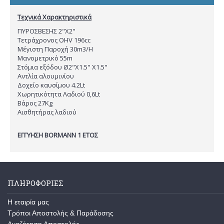
Τεχνικά Χαρακτηριστικά
ΠΥΡΟΣΒΕΣΗΣ 2"Χ2"
Τετράχρονος OHV 196cc
Μέγιστη Παροχή 30m3/H
Μανομετρικό 55m
Στόμια εξόδου Ø2"X1.5" X1.5"
Αντλία αλουμινίου
Δοχείο καυσίμου 4.2Lt
Χωρητικότητα Λαδιού 0,6Lt
Βάρος 27Kg
Αισθητήρας λαδιού
ΕΓΓΥΗΣΗ BORMANN 1 ΕΤΟΣ
ΠΛΗΡΟΦΟΡΙΕΣ
Η εταιρία μας
Τρόποι Αποστολής & Παράδοσης