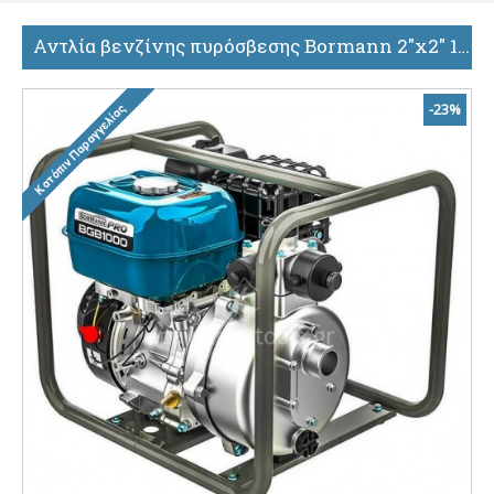
Αντλία βενζίνης πυρόσβεσης Bormann 2"x2" 196cc BGB1000 034476
-23%