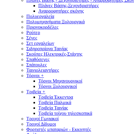
Πλάνες Βάσης - Ξεχονδριστήρες - Αναρροφητήρες Σκόν
Πλάνες Βάσης-Ξεχονδριστήρες
Αναρροφητήρες σκόνης
Πολυεργαλεία
Πολυμηχανήματα Ξυλουργικά
Πριονοκορδέλες
Ρούτερ
Σέγες
Σετ εργαλείων
Σιδηροπρίονα Ταινίας
Σκούπες Ηλεκτρικές-Στάχτης
Σπαθόσεγες
Σπάτουλες
Ταινιολειαντήρες
Τόρνοι
+
Τόρνοι Μηχανουργικοί
Τόρνοι Ξυλουργικοί
Τριβεία
+
Τριβεία Έκκεντρα
Τριβεία Παλμικά
Τριβεία Ταινίας
Τριβεία τοίχου τηλεσκοπικά
Τροχοί Γωνιακοί
Τροχοί Δίδυμοι
Φορτιστές μπαταριών - Εκκινητές