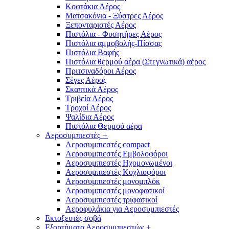
Κοφτάκια Αέρος
Ματσακόνια - Ξύστρες Αέρος
Ξεπονταριστές Αέρος
Πιστόλια - Φυσητήρες Αέρος
Πιστόλια αμμοβολής-Πίσσας
Πιστόλια Βαφής
Πιστόλια θερμού αέρα (Στεγνωτικά) αέρος
Πριτσιναδόροι Αέρος
Σέγες Αέρος
Σκαπτικά Αέρος
Τριβεία Αέρος
Τροχοί Αέρος
Ψαλίδια Αέρος
Πιστόλια Θερμού αέρα
Αεροσυμπιεστές
+
Αεροσυμπιεστές compact
Αεροσυμπιεστές Εμβολοφόροι
Αεροσυμπιεστές Ηχομονωμένοι
Αεροσυμπιεστές Κοχλιοφόροι
Αεροσυμπιεστές μονομπλόκ
Αεροσυμπιεστές μονοφασικοί
Αεροσυμπιεστές τριφασικοί
Αεροφυλάκια για Αεροσυμπιεστές
Εκτοξευτές σοβά
Εξαρτήματα Αεροσυμπιεστών
+