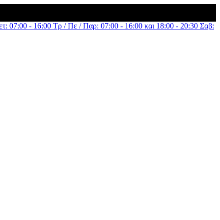
τ: 07:00 - 16:00 Τρ / Πε / Παρ: 07:00 - 16:00 και 18:00 - 20:30 Σαβ: