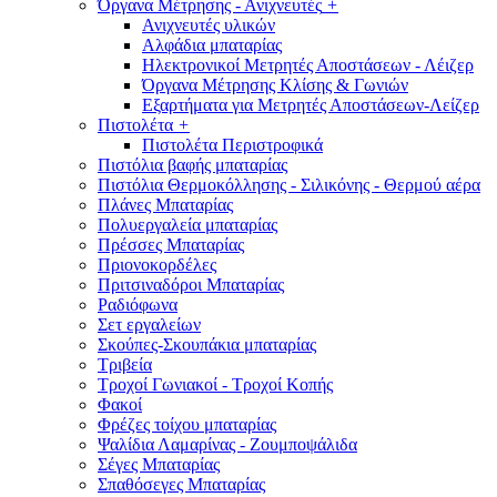
Όργανα Μέτρησης - Ανιχνευτές
+
Ανιχνευτές υλικών
Αλφάδια μπαταρίας
Ηλεκτρονικοί Μετρητές Αποστάσεων - Λέιζερ
Όργανα Μέτρησης Κλίσης & Γωνιών
Εξαρτήματα για Μετρητές Αποστάσεων-Λείζερ
Πιστολέτα
+
Πιστολέτα Περιστροφικά
Πιστόλια βαφής μπαταρίας
Πιστόλια Θερμοκόλλησης - Σιλικόνης - Θερμού αέρα
Πλάνες Μπαταρίας
Πολυεργαλεία μπαταρίας
Πρέσσες Μπαταρίας
Πριονοκορδέλες
Πριτσιναδόροι Μπαταρίας
Ραδιόφωνα
Σετ εργαλείων
Σκούπες-Σκουπάκια μπαταρίας
Τριβεία
Τροχοί Γωνιακοί - Τροχοί Κοπής
Φακοί
Φρέζες τοίχου μπαταρίας
Ψαλίδια Λαμαρίνας - Ζουμποψάλιδα
Σέγες Μπαταρίας
Σπαθόσεγες Μπαταρίας