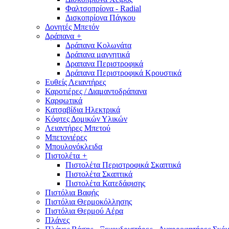
Φαλτσοπρίονα - Radial
Δισκοπρίονα Πάγκου
Δονητές Μπετόν
Δράπανα
+
Δράπανα Κολωνάτα
Δράπανα μαγνητικά
Δραπανα Περιστροφικά
Δράπανα Περιστροφικά Κρουστικά
Ευθείς Λειαντήρες
Καροτιέρες / Διαμαντοδράπανα
Καρφωτικά
Κατσαβίδια Ηλεκτρικά
Κόφτες Δομικών Υλικών
Λειαντήρες Μπετού
Μπετονιέρες
Μπουλονόκλειδα
Πιστολέτα
+
Πιστολέτα Περιστροφικά Σκαπτικά
Πιστολέτα Σκαπτικά
Πιστολέτα Κατεδάφισης
Πιστόλια Βαφής
Πιστόλια Θερμοκόλλησης
Πιστόλια Θερμού Αέρα
Πλάνες