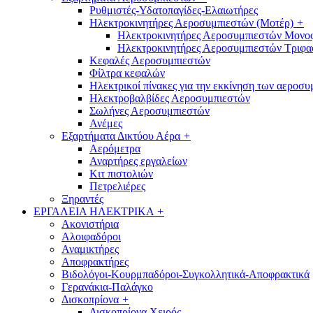
Ρυθμιστές-Υδατοπαγίδες-Ελαιωτήρες
Ηλεκτροκινητήρες Αεροσυμπιεστών (Μοτέρ)
+
Ηλεκτροκινητήρες Αεροσυμπιεστών Μονο
Ηλεκτροκινητήρες Αεροσυμπιεστών Τριφα
Κεφαλές Αεροσυμπιεστών
Φίλτρα κεφαλών
Ηλεκτρικοί πίνακες για την εκκίνηση των αεροσ
Ηλεκτροβαλβίδες Αεροσυμπιεστών
Σωλήνες Αεροσυμπιεστών
Ανέμες
Εξαρτήματα Δικτύου Αέρα
+
Αερόμετρα
Αναρτήρες εργαλείων
Κιτ πιστολιών
Πετρελιέρες
Ξηραντές
ΕΡΓΑΛΕΙΑ ΗΛΕΚΤΡΙΚΑ
+
Ακονιστήρια
Αλοιφαδόροι
Αναμικτήρες
Αποφρακτήρες
Βιδολόγοι-Κουρμπαδόροι-Συγκολλητικά-Αποφρακτικά
Γερανάκια-Παλάγκο
Δισκοπρίονα
+
Δισκοπρίονα Χειρός