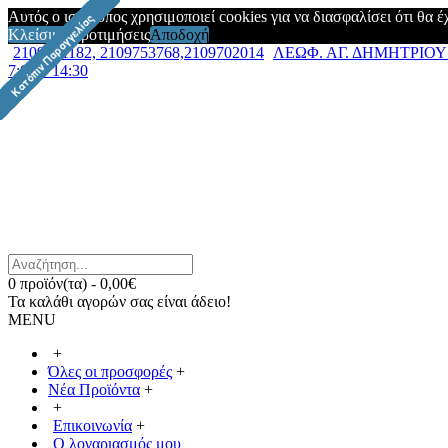
Αυτός ο ιστότοπος χρησιμοποιεί cookies για να διασφαλίσει ότι θα 
Κλείσιμο
Προτιμήσεις
Αποδοχή
2109751182, 2109753768,2109702014
ΛΕΩΦ. ΑΓ. ΔΗΜΗΤΡΙΟΥ 7
7:00 – 14:30
0 προϊόν(τα) - 0,00€
Τα καλάθι αγορών σας είναι άδειο!
MENU
+
Όλες οι προσφορές
+
Νέα Προϊόντα
+
+
Επικοινωνία
+
Ο λογαριασμός μου