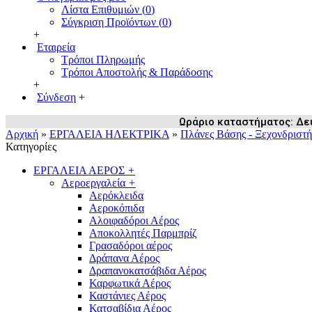
Λίστα Επιθυμιών (
0
)
Σύγκριση Προϊόντων (
0
)
+
Εταιρεία
Τρόποι Πληρωμής
Τρόποι Αποστολής & Παράδοσης
+
Σύνδεση
+
Ωράριο καταστήματος: Δευ /
Αρχική
»
ΕΡΓΑΛΕΙΑ ΗΛΕΚΤΡΙΚΑ
»
Πλάνες Βάσης - Ξεχονδριστή
Κατηγορίες
ΕΡΓΑΛΕΙΑ ΑΕΡΟΣ
+
Αεροεργαλεία
+
Αερόκλειδα
Αεροκόπιδα
Αλοιφαδόροι Αέρος
Αποκολλητές Παρμπρίζ
Γρασαδόροι αέρος
Δράπανα Αέρος
Δραπανοκατσάβιδα Αέρος
Καρφωτικά Αέρος
Καστάνιες Αέρος
Κατσαβίδια Αέρος