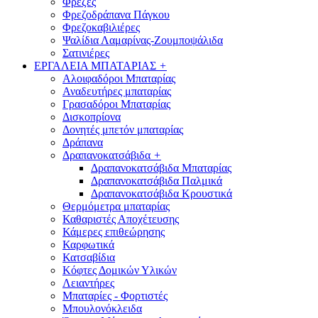
Φρέζες
Φρεζοδράπανα Πάγκου
Φρεζοκαβιλιέρες
Ψαλίδια Λαμαρίνας-Ζουμποψάλιδα
Σατινιέρες
ΕΡΓΑΛΕΙΑ ΜΠΑΤΑΡΙΑΣ
+
Αλοιφαδόροι Μπαταρίας
Αναδευτήρες μπαταρίας
Γρασαδόροι Μπαταρίας
Δισκοπρίονα
Δονητές μπετόν μπαταρίας
Δράπανα
Δραπανοκατσάβιδα
+
Δραπανοκατσάβιδα Μπαταρίας
Δραπανοκατσάβιδα Παλμικά
Δραπανοκατσάβιδα Κρουστικά
Θερμόμετρα μπαταρίας
Καθαριστές Αποχέτευσης
Κάμερες επιθεώρησης
Καρφωτικά
Κατσαβίδια
Κόφτες Δομικών Υλικών
Λειαντήρες
Μπαταρίες - Φορτιστές
Μπουλονόκλειδα