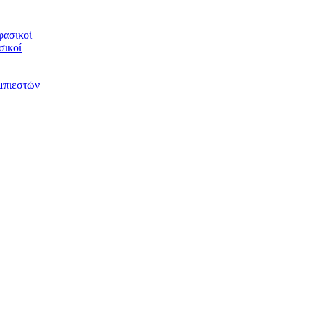
φασικοί
σικοί
υμπιεστών