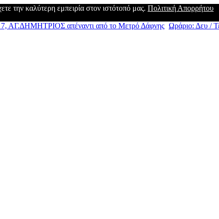
έχετε την καλύτερη εμπειρία στον ιστότοπό μας.
Πολιτική Απορρήτου
, ΑΓ.ΔΗΜΗΤΡΙΟΣ απέναντι από το Μετρό Δάφνης
Ωράριο: Δευ / Τε