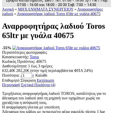
Ωράριο καταστήματος: Δευ / Τετ: 07:00 - 16:00 Τρ / Πε / Παρ:
07:00 - 16:00 και 18:00 - 20:30 Σαβ: 7:00 – 14:30
Αρχική
»
ΜΗΧΑΝΗΜΑΤΑ ΣΥΝΕΡΓΕΙΟΥ
»
Αναρροφητήρες
λαδιού
»
Αναρροφητήρας λαδιού Toros 65ltr με γυάλα 40675
Αναρροφητήρας λαδιού Toros
65ltr με γυάλα 40675
-55%
Περισσότερες φωτογραφίες
Κατασκευαστής:
Toros
Κωδικός Προϊόντος:
40675
Διαθεσιμότητα:
1 έως 3 ημέρες
632,40€
282,20€
(στην τιμή περιλαμβάνεται ΦΠΑ 24%)
Ποσότητα:
-
+
Καλάθι
Επιθυμητό
Σύγκριση
Εκτύπωση
Περιγραφή
Σχετικά Προϊόντα (4)
Τροχήλατος αναρροφητήρας λαδιού TOROS, κατάλληλος για το
άδειασμα του λαδιού από τη μηχανή των οχημάτων χωρίς να
χρειάζεται η ανύψωσή τους.
Η αναρρόφηση γίνεται με υποπίεση
Άδειασμα του κάδου με πεπιεσμένο αέρα χαμηλής πίεσης 1 bar