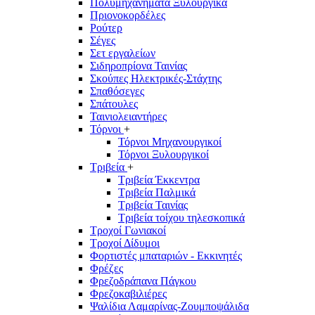
Πολυμηχανήματα Ξυλουργικά
Πριονοκορδέλες
Ρούτερ
Σέγες
Σετ εργαλείων
Σιδηροπρίονα Ταινίας
Σκούπες Ηλεκτρικές-Στάχτης
Σπαθόσεγες
Σπάτουλες
Ταινιολειαντήρες
Τόρνοι
+
Τόρνοι Μηχανουργικοί
Τόρνοι Ξυλουργικοί
Τριβεία
+
Τριβεία Έκκεντρα
Τριβεία Παλμικά
Τριβεία Ταινίας
Τριβεία τοίχου τηλεσκοπικά
Τροχοί Γωνιακοί
Τροχοί Δίδυμοι
Φορτιστές μπαταριών - Εκκινητές
Φρέζες
Φρεζοδράπανα Πάγκου
Φρεζοκαβιλιέρες
Ψαλίδια Λαμαρίνας-Ζουμποψάλιδα