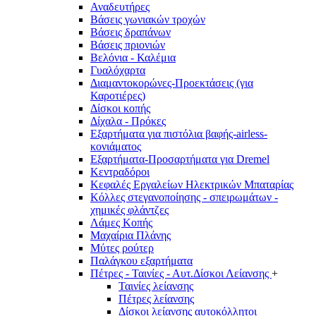
Αναδευτήρες
Βάσεις γωνιακών τροχών
Βάσεις δραπάνων
Βάσεις πριονιών
Βελόνια - Καλέμια
Γυαλόχαρτα
Διαμαντοκορώνες-Προεκτάσεις (για
Καροτιέρες)
Δίσκοι κοπής
Δίχαλα - Πρόκες
Εξαρτήματα για πιστόλια βαφής-airless-
κονιάματος
Εξαρτήματα-Προσαρτήματα για Dremel
Κεντραδόροι
Κεφαλές Εργαλείων Ηλεκτρικών Μπαταρίας
Κόλλες στεγανοποίησης - σπειρωμάτων -
χημικές φλάντζες
Λάμες Κοπής
Μαχαίρια Πλάνης
Μύτες ρούτερ
Παλάγκου εξαρτήματα
Πέτρες - Ταινίες - Αυτ.Δίσκοι Λείανσης
+
Ταινίες λείανσης
Πέτρες λείανσης
Δίσκοι λείανσης αυτοκόλλητοι