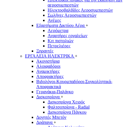
αεροσυμπιεστών
Ηλεκτροβαλβίδες Αεροσυμπιεστών
Σωλήνες Αεροσυμπιεστών
Ανέμες
Εξαρτήματα Δικτύου Αέρα
+
Αερόμετρα
Αναρτήρες εργαλείων
Κιτ πιστολιών
Πετρελιέρες
Ξηραντές
ΕΡΓΑΛΕΙΑ ΗΛΕΚΤΡΙΚΑ
+
Ακονιστήρια
Αλοιφαδόροι
Αναμικτήρες
Αποφρακτήρες
Βιδολόγοι-Κουρμπαδόροι-Συγκολλητικά-
Αποφρακτικά
Γερανάκια-Παλάγκο
Δισκοπρίονα
+
Δισκοπρίονα Χειρός
Φαλτσοπρίονα - Radial
Δισκοπρίονα Πάγκου
Δονητές Μπετόν
Δράπανα
+