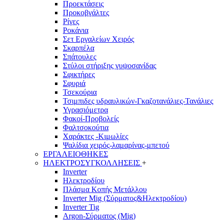
Προεκτάσεις
Προκοβγάλτες
Ρίγες
Ροκάνια
Σετ Εργαλείων Χειρός
Σκαρπέλα
Σπάτουλες
Στύλοι στήριξης γυψοσανίδας
Σφικτήρες
Σφυριά
Τσεκούρια
Τσιμπιδες υδραυλικών-Γκαζοτανάλιες-Τανάλιες
Υγρασιόμετρα
Φακοί-Προβολείς
Φαλτσοκούτια
Χαράκτες -Κιμωλίες
Ψαλίδια χειρός-λαμαρίνας-μπετού
ΕΡΓΑΛΕΙΟΘΗΚΕΣ
ΗΛΕΚΤΡΟΣΥΓΚΟΛΛΗΣΕΙΣ
+
Inverter
Ηλεκτροδίου
Πλάσμα Κοπής Μετάλλου
Inverter Mig (Σύρματος&Ηλεκτροδίου)
Inverter Tig
Argon-Σύρματος (Mig)