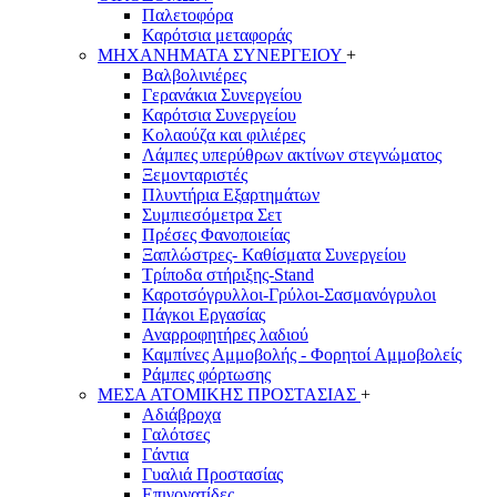
Παλετοφόρα
Καρότσια μεταφοράς
ΜΗΧΑΝΗΜΑΤΑ ΣΥΝΕΡΓΕΙΟΥ
+
Βαλβολινιέρες
Γερανάκια Συνεργείου
Καρότσια Συνεργείου
Κολαούζα και φιλιέρες
Λάμπες υπερύθρων ακτίνων στεγνώματος
Ξεμονταριστές
Πλυντήρια Εξαρτημάτων
Συμπιεσόμετρα Σετ
Πρέσες Φανοποιείας
Ξαπλώστρες- Καθίσματα Συνεργείου
Τρίποδα στήριξης-Stand
Καροτσόγρυλλοι-Γρύλοι-Σασμανόγρυλοι
Πάγκοι Εργασίας
Αναρροφητήρες λαδιού
Καμπίνες Αμμοβολής - Φορητοί Αμμοβολείς
Ράμπες φόρτωσης
ΜΕΣΑ ΑΤΟΜΙΚΗΣ ΠΡΟΣΤΑΣΙΑΣ
+
Αδιάβροχα
Γαλότσες
Γάντια
Γυαλιά Προστασίας
Επιγονατίδες