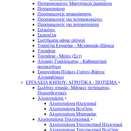
Ποτηροκορώνες Μαγνητικού Δραπάνου
Ποτηροπρίονα
Προσαρμογείς αναρρόφησης
Προσαρμογείς για ποτηροκορώνες
Προσαρμογείς για ποτηροπρίονα
Σιλικόνες
Σκαρπέλα
Συστήματα ράγας οδηγού
Τραπέζια Εργασίας - Μεταφοράς-Πάγκοι
Τρυπάνια
Τρυπάνια - Μύτες (Σετ)
Αλοιφές Γυαλίσματος - Καθαριστικά
αυτοκινήτων
Σφουγγάρια-Πλάκες-Γούνες-Βάσεις
Αλοιφαδόρων
ΕΡΓΑΛΕΙΑ ΚΗΠΟΥ- ΑΓΡΟΤΙΚΑ - ΠΟΤΙΣΜΑ
+
Σωλήνες σπιράλ- Μάνικες ποτίσματος-
Πυροσβεστικές
Αλυσοπρίονα
+
Αλυσοπρίονα Ηλεκτρικά
Αλυσοπρίονα Βενζίνης
Αλυσοπρίονα Μπαταρίας
Αλυσοπρίονα Τηλεσκοπικά
+
Αλυσοπρίονα Τηλεσκοπικά Ηλεκτρικά
Αλυσοπρίονα Τηλεσκοπικά Βενζίνης