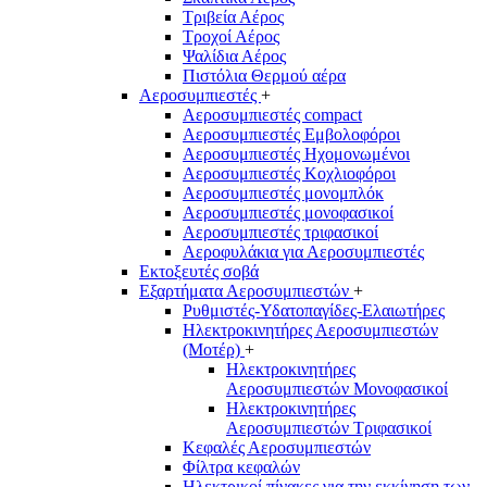
Τριβεία Αέρος
Τροχοί Αέρος
Ψαλίδια Αέρος
Πιστόλια Θερμού αέρα
Αεροσυμπιεστές
+
Αεροσυμπιεστές compact
Αεροσυμπιεστές Εμβολοφόροι
Αεροσυμπιεστές Ηχομονωμένοι
Αεροσυμπιεστές Κοχλιοφόροι
Αεροσυμπιεστές μονομπλόκ
Αεροσυμπιεστές μονοφασικοί
Αεροσυμπιεστές τριφασικοί
Αεροφυλάκια για Αεροσυμπιεστές
Εκτοξευτές σοβά
Εξαρτήματα Αεροσυμπιεστών
+
Ρυθμιστές-Υδατοπαγίδες-Ελαιωτήρες
Ηλεκτροκινητήρες Αεροσυμπιεστών
(Μοτέρ)
+
Ηλεκτροκινητήρες
Αεροσυμπιεστών Μονοφασικοί
Ηλεκτροκινητήρες
Αεροσυμπιεστών Τριφασικοί
Κεφαλές Αεροσυμπιεστών
Φίλτρα κεφαλών
Ηλεκτρικοί πίνακες για την εκκίνηση των