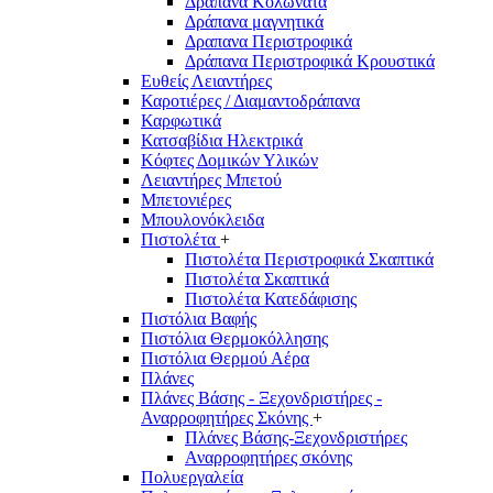
Δράπανα Κολωνάτα
Δράπανα μαγνητικά
Δραπανα Περιστροφικά
Δράπανα Περιστροφικά Κρουστικά
Ευθείς Λειαντήρες
Καροτιέρες / Διαμαντοδράπανα
Καρφωτικά
Κατσαβίδια Ηλεκτρικά
Κόφτες Δομικών Υλικών
Λειαντήρες Μπετού
Μπετονιέρες
Μπουλονόκλειδα
Πιστολέτα
+
Πιστολέτα Περιστροφικά Σκαπτικά
Πιστολέτα Σκαπτικά
Πιστολέτα Κατεδάφισης
Πιστόλια Βαφής
Πιστόλια Θερμοκόλλησης
Πιστόλια Θερμού Αέρα
Πλάνες
Πλάνες Βάσης - Ξεχονδριστήρες -
Αναρροφητήρες Σκόνης
+
Πλάνες Βάσης-Ξεχονδριστήρες
Αναρροφητήρες σκόνης
Πολυεργαλεία