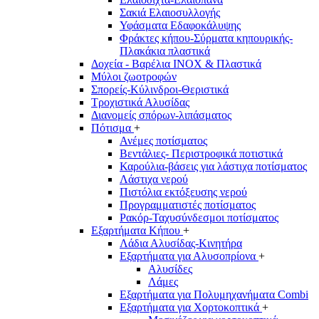
Σακιά Ελαιοσυλλογής
Υφάσματα Εδαφοκάλυψης
Φράκτες κήπου-Σύρματα κηπουρικής-
Πλακάκια πλαστικά
Δοχεία - Βαρέλια INOX & Πλαστικά
Μύλοι ζωοτροφών
Σπορείς-Κύλινδροι-Θεριστικά
Τροχιστικά Αλυσίδας
Διανομείς σπόρων-λιπάσματος
Πότισμα
+
Ανέμες ποτίσματος
Βεντάλιες- Περιστροφικά ποτιστικά
Καρούλια-βάσεις για λάστιχα ποτίσματος
Λάστιχα νερού
Πιστόλια εκτόξευσης νερού
Προγραμματιστές ποτίσματος
Ρακόρ-Ταχυσύνδεσμοι ποτίσματος
Εξαρτήματα Κήπου
+
Λάδια Αλυσίδας-Κινητήρα
Εξαρτήματα για Αλυσοπρίονα
+
Αλυσίδες
Λάμες
Εξαρτήματα για Πολυμηχανήματα Combi
Εξαρτήματα για Χορτοκοπτικά
+