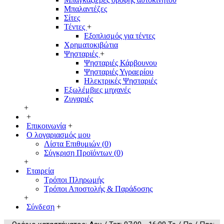
Μπαλαντέζες
Σίτες
Τέντες
+
Εξοπλισμός για τέντες
Χρηματοκιβώτια
Ψησταριές
+
Ψησταριές Κάρβουνου
Ψησταριές Υγραερίου
Ηλεκτρικές Ψησταριές
Εξωλέμβιες μηχανές
Ζυγαριές
+
+
Επικοινωνία
+
Ο λογαριασμός μου
Λίστα Επιθυμιών (
0
)
Σύγκριση Προϊόντων (
0
)
+
Εταιρεία
Τρόποι Πληρωμής
Τρόποι Αποστολής & Παράδοσης
+
Σύνδεση
+