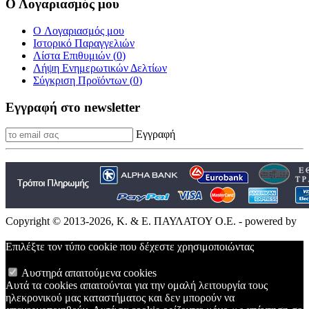
Ο Λογαριασμός μου
O Λογαριασμός μου
Ιστορικό Παραγγελιών
Λίστα Επιθυμιών (
0
)
Λήψη Ενημερωτικών Δελτίων
Σύγκριση Προϊόντων (
0
)
Εγγραφή στο newsletter
Εγγραφή
Copyright © 2013-2026, Κ. & Ε. ΠΑΥΛΑΤΟΥ Ο.Ε. - powered by
Επιλέξτε τον τύπο cookie που δέχεστε χρησιμοποιώντας
Αυστηρά απαιτούμενα cookies
Αυτά τα cookies απαιτούνται για την ομαλή λειτουργία τους
ηλεκρονικού μας καταστήματος και δεν μπορούν να