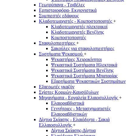
Γεωτρύπανα - Τριβέλες
Ερπιστριοφόρα- Εκχιονιστικά
Συμπιεστές εδάφους
Κλαδοτεμαχιστές - Κομποστοποιητές
+
Κλαδοτεμαχιστές ηλεκτρικοί
Κλαδοτεμαχιστές Βενζίνης
Κομποστοποιητές
Σταφυλοπιεστήρες
+
Σακούλες για σταφυλοπιεστήρες
Συστήματα Ψεκασμού
+
Ψεκαστήρες Χειροκίνητοι
Ψεκαστικά Συστήματα Ηλεκτρικά
Ψεκαστικά Συστήματα Βενζίνης
Ψεκαστικά Συστήματα Μπαταρίας
Εξαρτήματα Ψεκαστικών Συστημάτων
Εξαερωτές γκαζόν
Σχίστες Κορμών-Καυσόξυλων
Μηχανήματα - Εργαλεία Ελαιοσυλλογής
+
Ελαιοραβδιστικά
Γεννήτριες - Μετασχηματιστές
Ελαιοραβδιστικών
Δίχτυα Σκίασης - Ελαιόδιχτα - Σακιά
Ελλαιοσυλλογής
+
Δίχτυα Σκίασης-Δίχτυα
Ελαιόδιχτα-Ελαιόπανα