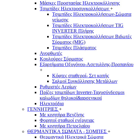
Μάσκες Προστασίας Ηλεκτροκόλλησης
Τσιμπίδες Ηλεκτροσυγκολλήσεων
+
Τσιμπίδες Ηλεκτροκολλήσεων-Σώματα
γείωσης
Τσιμπίδες Ηλεκτροκολλήσεων TIG
INVERTER Πλήρης
Τσιμπίδες Ηλεκτροκολλήσεων Βιδωτές
Σύρματος (MIG)
Τσιμπίδες Πλάσματος
Ανορθωτές
Κουλούρες Σύρματος
Εξαρτήματα Οξυγόνου-Ασετυλίνης-Προπανίου
+
Κόφτες σταθεροί- Σετ κοπής
Σαλμοί Συγκόλλησης Μετάλλων
Ρυθμιστές Αερίων
Πρίζες τσιμπίδων Inverter-Ταχυσύνδεσμοι
καλωδίων θηλυκοί&αρσενικοιί
Ηλεκτρόδια
ΓΕΝΝΗΤΡΙΕΣ
+
Με κινητήρα Βενζίνης
Φορητοί σταθμοί ενέργειας
Με κινητήρα Πετρελαίου
ΘΕΡΜΑΝΤΙΚΑ ΣΩΜΑΤΑ - ΣΟΜΠΕΣ
+
Θερμαντικά Ηλεκτρικά Σώματα