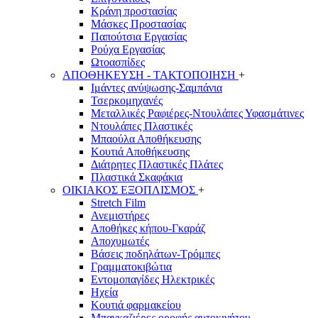
Κράνη προστασίας
Μάσκες Προστασίας
Παπούτσια Εργασίας
Ρούχα Εργασίας
Ωτοασπίδες
ΑΠΟΘΗΚΕΥΣΗ - ΤΑΚΤΟΠΟΙΗΣΗ
+
Ιμάντες ανύψωσης-Σαμπάνια
Τσερκομηχανές
Μεταλλικές Ραφιέρες-Ντουλάπες Υφασμάτινες
Ντουλάπες Πλαστικές
Μπαούλα Αποθήκευσης
Κουτιά Αποθήκευσης
Διάτρητες Πλαστικές Πλάτες
Πλαστικά Σκαφάκια
ΟΙΚΙΑΚΟΣ ΕΞΟΠΛΙΣΜΟΣ
+
Stretch Film
Ανεμιστήρες
Αποθήκες κήπου-Γκαράζ
Αποχυμωτές
Βάσεις ποδηλάτων-Τρόμπες
Γραμματοκιβώτια
Εντομοπαγίδες Ηλεκτρικές
Ηχεία
Κουτιά φαρμακείου
Μπαγκαζιέρες οροφής αυτοκινήτου