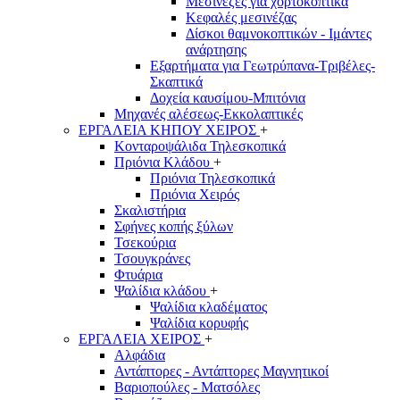
Μεσινέζες για χορτοκοπτικά
Κεφαλές μεσινέζας
Δίσκοι θαμνοκοπτικών - Ιμάντες
ανάρτησης
Εξαρτήματα για Γεωτρύπανα-Τριβέλες-
Σκαπτικά
Δοχεία καυσίμου-Μπιτόνια
Μηχανές αλέσεως-Εκκολαπτικές
ΕΡΓΑΛΕΙΑ ΚΗΠΟΥ ΧΕΙΡΟΣ
+
Κονταροψάλιδα Τηλεσκοπικά
Πριόνια Κλάδου
+
Πριόνια Τηλεσκοπικά
Πριόνια Χειρός
Σκαλιστήρια
Σφήνες κοπής ξύλων
Τσεκούρια
Τσουγκράνες
Φτυάρια
Ψαλίδια κλάδου
+
Ψαλίδια κλαδέματος
Ψαλίδια κορυφής
ΕΡΓΑΛΕΙΑ ΧΕΙΡΟΣ
+
Αλφάδια
Αντάπτορες - Αντάπτορες Μαγνητικοί
Βαριοπούλες - Ματσόλες