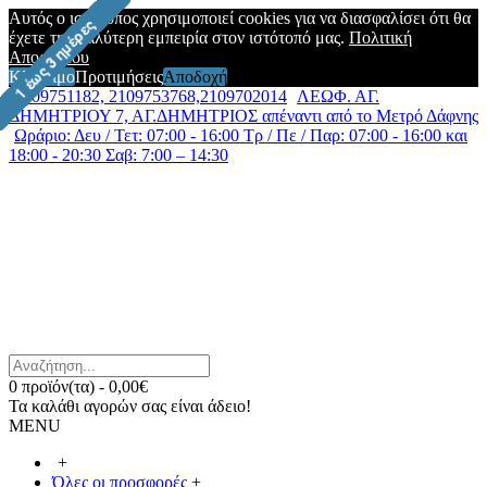
Αυτός ο ιστότοπος χρησιμοποιεί cookies για να διασφαλίσει ότι θα
έχετε την καλύτερη εμπειρία στον ιστότοπό μας.
Πολιτική
Απορρήτου
Κλείσιμο
Προτιμήσεις
Αποδοχή
2109751182, 2109753768,2109702014
ΛΕΩΦ. ΑΓ.
ΔΗΜΗΤΡΙΟΥ 7, ΑΓ.ΔΗΜΗΤΡΙΟΣ απέναντι από το Μετρό Δάφνης
Ωράριο: Δευ / Τετ: 07:00 - 16:00 Τρ / Πε / Παρ: 07:00 - 16:00 και
18:00 - 20:30 Σαβ: 7:00 – 14:30
0 προϊόν(τα) - 0,00€
Τα καλάθι αγορών σας είναι άδειο!
MENU
+
Όλες οι προσφορές
+