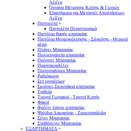
Λέιζερ
Όργανα Μέτρησης Κλίσης & Γωνιών
Εξαρτήματα για Μετρητές Αποστάσεων-
Λείζερ
Πιστολέτα
+
Πιστολέτα Περιστροφικά
Πιστόλια βαφής μπαταρίας
Πιστόλια Θερμοκόλλησης - Σιλικόνης - Θερμού
αέρα
Πλάνες Μπαταρίας
Πολυεργαλεία μπαταρίας
Πρέσσες Μπαταρίας
Πριονοκορδέλες
Πριτσιναδόροι Μπαταρίας
Ραδιόφωνα
Σετ εργαλείων
Σκούπες-Σκουπάκια μπαταρίας
Τριβεία
Τροχοί Γωνιακοί - Τροχοί Κοπής
Φακοί
Φρέζες τοίχου μπαταρίας
Ψαλίδια Λαμαρίνας - Ζουμποψάλιδα
Σέγες Μπαταρίας
Σπαθόσεγες Μπαταρίας
ΕΞΑΡΤΗΜΑΤΑ
+