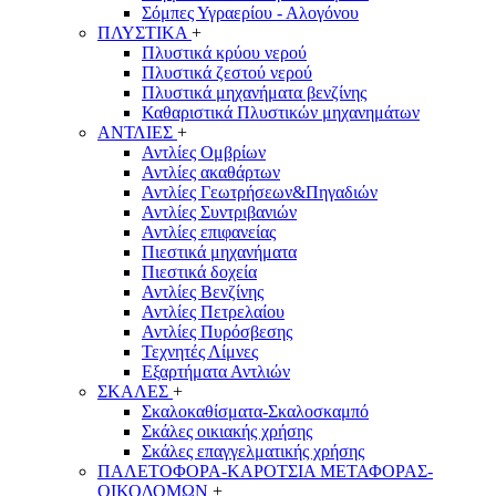
Σόμπες Υγραερίου - Αλογόνου
ΠΛΥΣΤΙΚΑ
+
Πλυστικά κρύου νερού
Πλυστικά ζεστού νερού
Πλυστικά μηχανήματα βενζίνης
Καθαριστικά Πλυστικών μηχανημάτων
ΑΝΤΛΙΕΣ
+
Αντλίες Ομβρίων
Αντλίες ακαθάρτων
Αντλίες Γεωτρήσεων&Πηγαδιών
Αντλίες Συντριβανιών
Αντλίες επιφανείας
Πιεστικά μηχανήματα
Πιεστικά δοχεία
Αντλίες Βενζίνης
Αντλίες Πετρελαίου
Αντλίες Πυρόσβεσης
Τεχνητές Λίμνες
Εξαρτήματα Αντλιών
ΣΚΑΛΕΣ
+
Σκαλοκαθίσματα-Σκαλοσκαμπό
Σκάλες οικιακής χρήσης
Σκάλες επαγγελματικής χρήσης
ΠΑΛΕΤΟΦΟΡΑ-ΚΑΡΟΤΣΙΑ ΜΕΤΑΦΟΡΑΣ-
ΟΙΚΟΔΟΜΩΝ
+