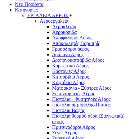
Νέα Προϊόντα
+
Κατηγορίες
ΕΡΓΑΛΕΙΑ ΑΕΡΟΣ
+
Αεροεργαλεία
+
Αερόκλειδα
Αεροκόπιδα
Αλοιφαδόροι Αέρος
Αποκολλητές Παρμπρίζ
Γρασαδόροι αέρος
Δράπανα Αέρος
Δραπανοκατσάβιδα Αέρος
Καρφωτικά Αέρος
Καστάνιες Αέρος
Κατσαβίδια Αέρος
Κοφτάκια Αέρος
Ματσακόνια - Ξύστρες Αέρος
Ξεπονταριστές Αέρος
Πιστόλια - Φυσητήρες Αέρος
Πιστόλια αμμοβολής-Πίσσας
Πιστόλια Βαφής
Πιστόλια θερμού αέρα (Στεγνωτικά)
αέρος
Πριτσιναδόροι Αέρος
Σέγες Αέρος
Σκαπτικά Αέρος