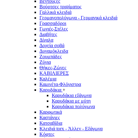
Βεντούζες
Βούρτσες τριψίματος
Γαλλικά κλειδιά
Γερμανοπολύγωνα - Γερμανικά κλειδιά
Γρασσαδόροι
Γωνιές-Στέλες
Διαβήτες
Δίχαλα
Δοχεία σοβά
Δυναμόκλειδα
Ζουμπάδες
Ζύγια
Θήκες-Ζώνες
ΚΑΒΙΛΙΕΡΕΣ
Καλέμια
Καμινέτα-Φλόγιστρα
Καρυδάκια
+
Καρυδάκια εξάγωνα
Καρυδάκια με μύτη
Καρυδάκια πολύγωνα
Καρφωτικά
Καστάνιες
Κατσαβίδια
Κλειδιά torx - Άλλεν - Εξάγωνα
Κόφτες