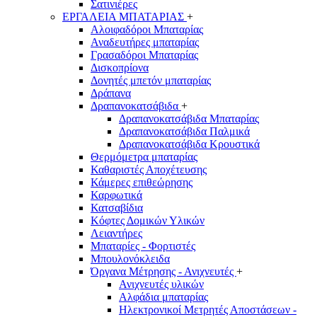
Σατινιέρες
ΕΡΓΑΛΕΙΑ ΜΠΑΤΑΡΙΑΣ
+
Αλοιφαδόροι Μπαταρίας
Αναδευτήρες μπαταρίας
Γρασαδόροι Μπαταρίας
Δισκοπρίονα
Δονητές μπετόν μπαταρίας
Δράπανα
Δραπανοκατσάβιδα
+
Δραπανοκατσάβιδα Μπαταρίας
Δραπανοκατσάβιδα Παλμικά
Δραπανοκατσάβιδα Κρουστικά
Θερμόμετρα μπαταρίας
Καθαριστές Αποχέτευσης
Κάμερες επιθεώρησης
Καρφωτικά
Κατσαβίδια
Κόφτες Δομικών Υλικών
Λειαντήρες
Μπαταρίες - Φορτιστές
Μπουλονόκλειδα
Όργανα Μέτρησης - Ανιχνευτές
+
Ανιχνευτές υλικών
Αλφάδια μπαταρίας
Ηλεκτρονικοί Μετρητές Αποστάσεων -