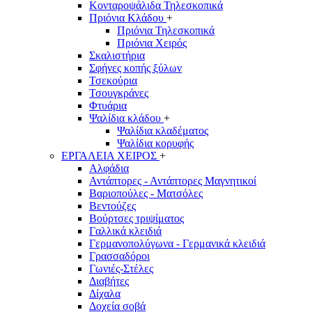
Κονταροψάλιδα Τηλεσκοπικά
Πριόνια Κλάδου
+
Πριόνια Τηλεσκοπικά
Πριόνια Χειρός
Σκαλιστήρια
Σφήνες κοπής ξύλων
Τσεκούρια
Τσουγκράνες
Φτυάρια
Ψαλίδια κλάδου
+
Ψαλίδια κλαδέματος
Ψαλίδια κορυφής
ΕΡΓΑΛΕΙΑ ΧΕΙΡΟΣ
+
Αλφάδια
Αντάπτορες - Αντάπτορες Μαγνητικοί
Βαριοπούλες - Ματσόλες
Βεντούζες
Βούρτσες τριψίματος
Γαλλικά κλειδιά
Γερμανοπολύγωνα - Γερμανικά κλειδιά
Γρασσαδόροι
Γωνιές-Στέλες
Διαβήτες
Δίχαλα
Δοχεία σοβά