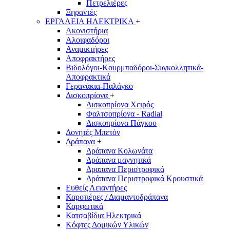
Πετρελιέρες
Ξηραντές
ΕΡΓΑΛΕΙΑ ΗΛΕΚΤΡΙΚΑ
+
Ακονιστήρια
Αλοιφαδόροι
Αναμικτήρες
Αποφρακτήρες
Βιδολόγοι-Κουρμπαδόροι-Συγκολλητικά-
Αποφρακτικά
Γερανάκια-Παλάγκο
Δισκοπρίονα
+
Δισκοπρίονα Χειρός
Φαλτσοπρίονα - Radial
Δισκοπρίονα Πάγκου
Δονητές Μπετόν
Δράπανα
+
Δράπανα Κολωνάτα
Δράπανα μαγνητικά
Δραπανα Περιστροφικά
Δράπανα Περιστροφικά Κρουστικά
Ευθείς Λειαντήρες
Καροτιέρες / Διαμαντοδράπανα
Καρφωτικά
Κατσαβίδια Ηλεκτρικά
Κόφτες Δομικών Υλικών