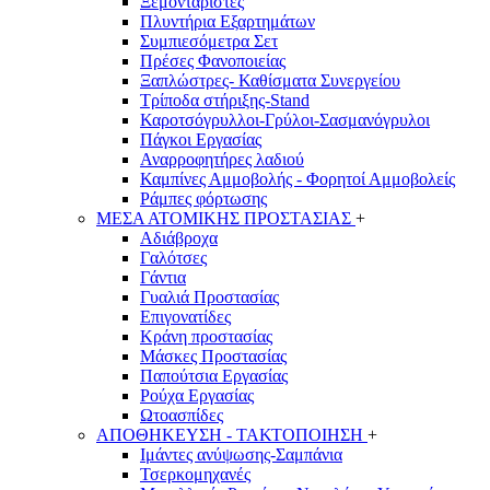
Ξεμονταριστές
Πλυντήρια Εξαρτημάτων
Συμπιεσόμετρα Σετ
Πρέσες Φανοποιείας
Ξαπλώστρες- Καθίσματα Συνεργείου
Τρίποδα στήριξης-Stand
Καροτσόγρυλλοι-Γρύλοι-Σασμανόγρυλοι
Πάγκοι Εργασίας
Αναρροφητήρες λαδιού
Καμπίνες Αμμοβολής - Φορητοί Αμμοβολείς
Ράμπες φόρτωσης
ΜΕΣΑ ΑΤΟΜΙΚΗΣ ΠΡΟΣΤΑΣΙΑΣ
+
Αδιάβροχα
Γαλότσες
Γάντια
Γυαλιά Προστασίας
Επιγονατίδες
Κράνη προστασίας
Μάσκες Προστασίας
Παπούτσια Εργασίας
Ρούχα Εργασίας
Ωτοασπίδες
ΑΠΟΘΗΚΕΥΣΗ - ΤΑΚΤΟΠΟΙΗΣΗ
+
Ιμάντες ανύψωσης-Σαμπάνια
Τσερκομηχανές