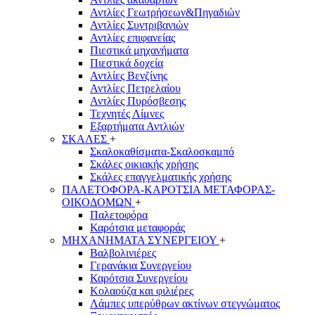
Αντλίες Γεωτρήσεων&Πηγαδιών
Αντλίες Συντριβανιών
Αντλίες επιφανείας
Πιεστικά μηχανήματα
Πιεστικά δοχεία
Αντλίες Βενζίνης
Αντλίες Πετρελαίου
Αντλίες Πυρόσβεσης
Τεχνητές Λίμνες
Εξαρτήματα Αντλιών
ΣΚΑΛΕΣ
+
Σκαλοκαθίσματα-Σκαλοσκαμπό
Σκάλες οικιακής χρήσης
Σκάλες επαγγελματικής χρήσης
ΠΑΛΕΤΟΦΟΡΑ-ΚΑΡΟΤΣΙΑ ΜΕΤΑΦΟΡΑΣ-
ΟΙΚΟΔΟΜΩΝ
+
Παλετοφόρα
Καρότσια μεταφοράς
ΜΗΧΑΝΗΜΑΤΑ ΣΥΝΕΡΓΕΙΟΥ
+
Βαλβολινιέρες
Γερανάκια Συνεργείου
Καρότσια Συνεργείου
Κολαούζα και φιλιέρες
Λάμπες υπερύθρων ακτίνων στεγνώματος