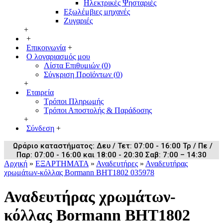
Ηλεκτρικές Ψησταριές
Εξωλέμβιες μηχανές
Ζυγαριές
+
+
Επικοινωνία
+
Ο λογαριασμός μου
Λίστα Επιθυμιών (
0
)
Σύγκριση Προϊόντων (
0
)
+
Εταιρεία
Τρόποι Πληρωμής
Τρόποι Αποστολής & Παράδοσης
+
Σύνδεση
+
Ωράριο καταστήματος: Δευ / Τετ: 07:00 - 16:00 Τρ / Πε /
Παρ: 07:00 - 16:00 και 18:00 - 20:30 Σαβ: 7:00 – 14:30
Αρχική
»
ΕΞΑΡΤΗΜΑΤΑ
»
Αναδευτήρες
»
Αναδευτήρας
χρωμάτων-κόλλας Bormann BHT1802 035978
Αναδευτήρας χρωμάτων-
κόλλας Bormann BHT1802