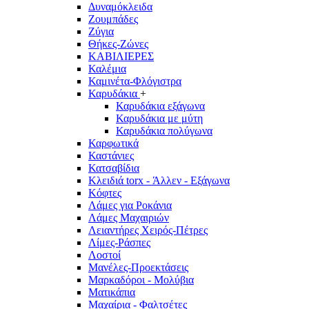
Δυναμόκλειδα
Ζουμπάδες
Ζύγια
Θήκες-Ζώνες
ΚΑΒΙΛΙΕΡΕΣ
Καλέμια
Καμινέτα-Φλόγιστρα
Καρυδάκια
+
Καρυδάκια εξάγωνα
Καρυδάκια με μύτη
Καρυδάκια πολύγωνα
Καρφωτικά
Καστάνιες
Κατσαβίδια
Κλειδιά torx - Άλλεν - Εξάγωνα
Κόφτες
Λάμες για Ροκάνια
Λάμες Μαχαιριών
Λειαντήρες Χειρός-Πέτρες
Λίμες-Ράσπες
Λοστοί
Μανέλες-Προεκτάσεις
Μαρκαδόροι - Μολύβια
Ματικάπια
Μαχαίρια - Φαλτσέτες