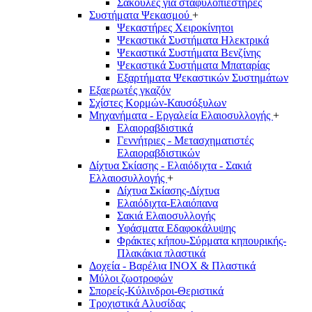
Σακούλες για σταφυλοπιεστήρες
Συστήματα Ψεκασμού
+
Ψεκαστήρες Χειροκίνητοι
Ψεκαστικά Συστήματα Ηλεκτρικά
Ψεκαστικά Συστήματα Βενζίνης
Ψεκαστικά Συστήματα Μπαταρίας
Εξαρτήματα Ψεκαστικών Συστημάτων
Εξαερωτές γκαζόν
Σχίστες Κορμών-Καυσόξυλων
Μηχανήματα - Εργαλεία Ελαιοσυλλογής
+
Ελαιοραβδιστικά
Γεννήτριες - Μετασχηματιστές
Ελαιοραβδιστικών
Δίχτυα Σκίασης - Ελαιόδιχτα - Σακιά
Ελλαιοσυλλογής
+
Δίχτυα Σκίασης-Δίχτυα
Ελαιόδιχτα-Ελαιόπανα
Σακιά Ελαιοσυλλογής
Υφάσματα Εδαφοκάλυψης
Φράκτες κήπου-Σύρματα κηπουρικής-
Πλακάκια πλαστικά
Δοχεία - Βαρέλια INOX & Πλαστικά
Μύλοι ζωοτροφών
Σπορείς-Κύλινδροι-Θεριστικά
Τροχιστικά Αλυσίδας