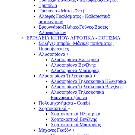
Τρυπάνια
Τρυπάνια - Μύτες (Σετ)
Αλοιφές Γυαλίσματος - Καθαριστικά
αυτοκινήτων
Σφουγγάρια-Πλάκες-Γούνες-Βάσεις
Αλοιφαδόρων
ΕΡΓΑΛΕΙΑ ΚΗΠΟΥ- ΑΓΡΟΤΙΚΑ - ΠΟΤΙΣΜΑ
+
Σωλήνες σπιράλ- Μάνικες ποτίσματος-
Πυροσβεστικές
Αλυσοπρίονα
+
Αλυσοπρίονα Ηλεκτρικά
Αλυσοπρίονα Βενζίνης
Αλυσοπρίονα Μπαταρίας
Αλυσοπρίονα Τηλεσκοπικά
+
Αλυσοπρίονα Τηλεσκοπικά Ηλεκτρικά
Αλυσοπρίονα Τηλεσκοπικά Βενζίνης
Αλυσοπρίονα Τηλεσκοπικά
Επαναφορτιζόμενα
Πολυμηχανήματα - Combi
Χορτοκοπτικά
+
Χορτοκοπτικά Ηλεκτρικά
Χορτοκοπτικά Βενζίνης
Χορτοκοπτικά Μπαταρίας
Μηχανές Γκαζόν
+