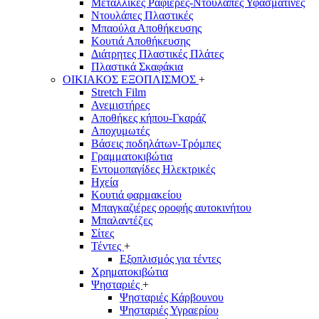
Μεταλλικές Ραφιέρες-Ντουλάπες Υφασμάτινες
Ντουλάπες Πλαστικές
Μπαούλα Αποθήκευσης
Κουτιά Αποθήκευσης
Διάτρητες Πλαστικές Πλάτες
Πλαστικά Σκαφάκια
ΟΙΚΙΑΚΟΣ ΕΞΟΠΛΙΣΜΟΣ
+
Stretch Film
Ανεμιστήρες
Αποθήκες κήπου-Γκαράζ
Αποχυμωτές
Βάσεις ποδηλάτων-Τρόμπες
Γραμματοκιβώτια
Εντομοπαγίδες Ηλεκτρικές
Ηχεία
Κουτιά φαρμακείου
Μπαγκαζιέρες οροφής αυτοκινήτου
Μπαλαντέζες
Σίτες
Τέντες
+
Εξοπλισμός για τέντες
Χρηματοκιβώτια
Ψησταριές
+
Ψησταριές Κάρβουνου
Ψησταριές Υγραερίου