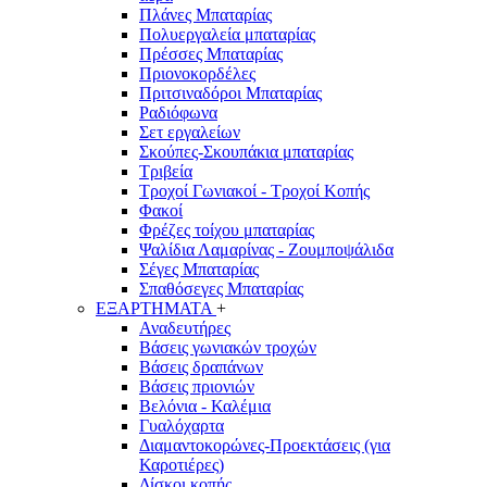
Πλάνες Μπαταρίας
Πολυεργαλεία μπαταρίας
Πρέσσες Μπαταρίας
Πριονοκορδέλες
Πριτσιναδόροι Μπαταρίας
Ραδιόφωνα
Σετ εργαλείων
Σκούπες-Σκουπάκια μπαταρίας
Τριβεία
Τροχοί Γωνιακοί - Τροχοί Κοπής
Φακοί
Φρέζες τοίχου μπαταρίας
Ψαλίδια Λαμαρίνας - Ζουμποψάλιδα
Σέγες Μπαταρίας
Σπαθόσεγες Μπαταρίας
ΕΞΑΡΤΗΜΑΤΑ
+
Αναδευτήρες
Βάσεις γωνιακών τροχών
Βάσεις δραπάνων
Βάσεις πριονιών
Βελόνια - Καλέμια
Γυαλόχαρτα
Διαμαντοκορώνες-Προεκτάσεις (για
Καροτιέρες)
Δίσκοι κοπής