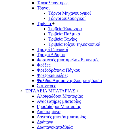
Ταινιολειαντήρες
Τόρνοι
+
Τόρνοι Μηχανουργικοί
Τόρνοι Ξυλουργικοί
Τριβεία
+
Τριβεία Έκκεντρα
Τριβεία Παλμικά
Τριβεία Ταινίας
Τριβεία τοίχου τηλεσκοπικά
Τροχοί Γωνιακοί
Τροχοί Δίδυμοι
Φορτιστές μπαταριών - Εκκινητές
Φρέζες
Φρεζοδράπανα Πάγκου
Φρεζοκαβιλιέρες
Ψαλίδια Λαμαρίνας-Ζουμποψάλιδα
Σατινιέρες
ΕΡΓΑΛΕΙΑ ΜΠΑΤΑΡΙΑΣ
+
Αλοιφαδόροι Μπαταρίας
Αναδευτήρες μπαταρίας
Γρασαδόροι Μπαταρίας
Δισκοπρίονα
Δονητές μπετόν μπαταρίας
Δράπανα
Δραπανοκατσάβιδα
+