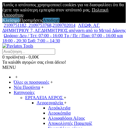
Αυτός ο ιστότοπος χρησιμοποιεί cookies για να διασφαλίσει ότι θα
έχετε την καλύτερη εμπειρία στον ιστότοπό μας.
Πολιτική
Απορρήτου
Κλείσιμο
Προτιμήσεις
Αποδοχή
2109751182, 2109753768,2109702014
ΛΕΩΦ. ΑΓ.
ΔΗΜΗΤΡΙΟΥ 7, ΑΓ.ΔΗΜΗΤΡΙΟΣ απέναντι από το Μετρό Δάφνης
Ωράριο: Δευ / Τετ: 07:00 - 16:00 Τρ / Πε / Παρ: 07:00 - 16:00 και
18:00 - 20:30 Σαβ: 7:00 – 14:30
0 προϊόν(τα) - 0,00€
Τα καλάθι αγορών σας είναι άδειο!
MENU
+
Όλες οι προσφορές
+
Νέα Προϊόντα
+
Κατηγορίες
ΕΡΓΑΛΕΙΑ ΑΕΡΟΣ
+
Αεροεργαλεία
+
Αερόκλειδα
Αεροκόπιδα
Αλοιφαδόροι Αέρος
Αποκολλητές Παρμπρίζ