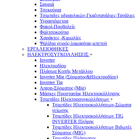
Σφυριά
Τσεκούρια
Τσιμπιδες υδραυλικών-Γκαζοτανάλιες-Τανάλιες
Υγρασιόμετρα
Φακοί-Προβολείς
Φαλτσοκούτια
Χαράκτες -Κιμωλίες
Ψαλίδια χειρός-λαμαρίνας-μπετού
ΕΡΓΑΛΕΙΟΘΗΚΕΣ
ΗΛΕΚΤΡΟΣΥΓΚΟΛΛΗΣΕΙΣ
+
Inverter
Ηλεκτροδίου
Πλάσμα Κοπής Μετάλλου
Inverter Mig (Σύρματος&Ηλεκτροδίου)
Inverter Tig
Argon-Σύρματος (Mig)
Μάσκες Προστασίας Ηλεκτροκόλλησης
Τσιμπίδες Ηλεκτροσυγκολλήσεων
+
Τσιμπίδες Ηλεκτροκολλήσεων-Σώματα
γείωσης
Τσιμπίδες Ηλεκτροκολλήσεων TIG
INVERTER Πλήρης
Τσιμπίδες Ηλεκτροκολλήσεων Βιδωτές
Σύρματος (MIG)
Τσιμπίδες Πλάσματος