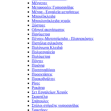
Μέγγενες
Μεταφορέες Γυψοσανίδας
Μέτρα - Εργαλεία μετρήσεως
Μπουζόκλειδα
Μπουλονόκλειδα χειρός
Ξύστρες
Οδηγοί ακονίσματος
Παχύμετρα
Πένσες-Μυτοτσίμπιδα - Πλαγιοκόφτες
Πιστόλια σιλικόνης
Πολύγωνα Κλειδιά
Πολυεργαλεία
Πολύμετρα
Πόντες
Πριόνια
Πριτσιναδόροι
Προεκτάσεις
Προκοβγάλτες
Ρίγες
Ροκάνια
Σετ Εργαλείων Χειρός
Σκαρπέλα
Σπάτουλες
Στύλοι στήριξης γυψοσανίδας
Σφικτήρες