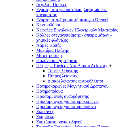
Δίχαλα - Πρόκες
Εξαρτήματα για πιστόλια βαφής-airless-
κονιάματος
Εξαρτήματα-Προσαρτήματα για Dremel
Κεντραδόροι
Κεφαλές Εργαλείων Ηλεκτρικών Μπαταρίας
Κόλλες στεγανοποίησης - σπειρωμάτων -
χημικές φλάντζες
Λάμες Κοπής
Μαχαίρια Πλάνης
Μύτες ρούτερ
Παλάγκου εξαρτήματα
Πέτρες - Ταινίες - Αυτ.Δίσκοι Λείανσης
+
Ταινίες λείανσης
Πέτρες λείανσης
Δίσκοι λείανσης αυτοκόλλητοι
Ποτηροκορώνες Μαγνητικού Δραπάνου
Ποτηροπρίονα
Προσαρμογείς αναρρόφησης
Προσαρμογείς για ποτηροκορώνες
Προσαρμογείς για ποτηροπρίονα
Σιλικόνες
Σκαρπέλα
Συστήματα ράγας οδηγού
Τραπέζια Εργασίας - Μεταφοράς-Πάγκοι