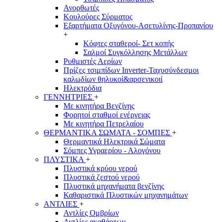
Ανορθωτές
Κουλούρες Σύρματος
Εξαρτήματα Οξυγόνου-Ασετυλίνης-Προπανίου
+
Κόφτες σταθεροί- Σετ κοπής
Σαλμοί Συγκόλλησης Μετάλλων
Ρυθμιστές Αερίων
Πρίζες τσιμπίδων Inverter-Ταχυσύνδεσμοι
καλωδίων θηλυκοί&αρσενικοιί
Ηλεκτρόδια
ΓΕΝΝΗΤΡΙΕΣ
+
Με κινητήρα Βενζίνης
Φορητοί σταθμοί ενέργειας
Με κινητήρα Πετρελαίου
ΘΕΡΜΑΝΤΙΚΑ ΣΩΜΑΤΑ - ΣΟΜΠΕΣ
+
Θερμαντικά Ηλεκτρικά Σώματα
Σόμπες Υγραερίου - Αλογόνου
ΠΛΥΣΤΙΚΑ
+
Πλυστικά κρύου νερού
Πλυστικά ζεστού νερού
Πλυστικά μηχανήματα βενζίνης
Καθαριστικά Πλυστικών μηχανημάτων
ΑΝΤΛΙΕΣ
+
Αντλίες Ομβρίων
Αντλίες ακαθάρτων