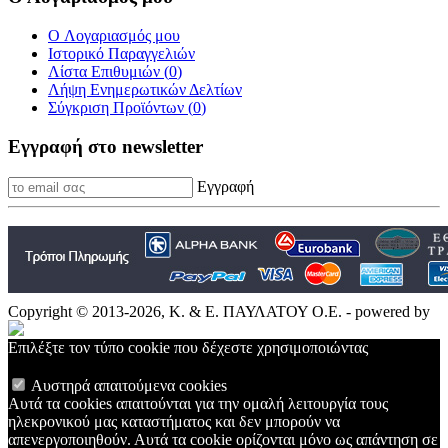
O Λογαριασμός μου
Ιστορικό Παραγγελιών
Λίστα Επιθυμιών (
0
)
Λήψη Ενημερωτικών Δελτίων
Σύγκριση Προϊόντων (
0
)
Εγγραφή στο newsletter
Εγγραφή
Copyright © 2013-2026, Κ. & Ε. ΠΑΥΛΑΤΟΥ Ο.Ε. - powered by
Επιλέξτε τον τύπο cookie που δέχεστε χρησιμοποιώντας
Αυστηρά απαιτούμενα cookies
Αυτά τα cookies απαιτούνται για την ομαλή λειτουργία τους
ηλεκρονικού μας καταστήματος και δεν μπορούν να
απενεργοποιηθούν. Αυτά τα cookie ορίζονται μόνο ως απάντηση σε