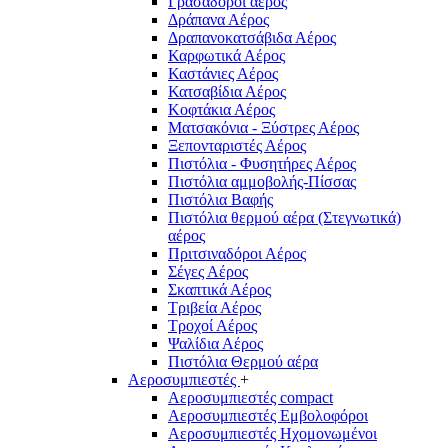
Γρασαδόροι αέρος
Δράπανα Αέρος
Δραπανοκατσάβιδα Αέρος
Καρφωτικά Αέρος
Καστάνιες Αέρος
Κατσαβίδια Αέρος
Κοφτάκια Αέρος
Ματσακόνια - Ξύστρες Αέρος
Ξεπονταριστές Αέρος
Πιστόλια - Φυσητήρες Αέρος
Πιστόλια αμμοβολής-Πίσσας
Πιστόλια Βαφής
Πιστόλια θερμού αέρα (Στεγνωτικά)
αέρος
Πριτσιναδόροι Αέρος
Σέγες Αέρος
Σκαπτικά Αέρος
Τριβεία Αέρος
Τροχοί Αέρος
Ψαλίδια Αέρος
Πιστόλια Θερμού αέρα
Αεροσυμπιεστές
+
Αεροσυμπιεστές compact
Αεροσυμπιεστές Εμβολοφόροι
Αεροσυμπιεστές Ηχομονωμένοι