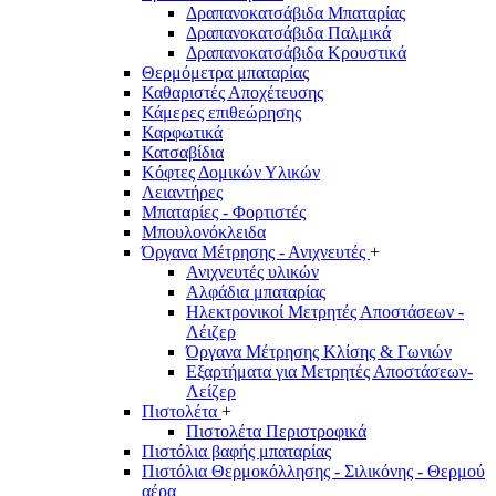
Δραπανοκατσάβιδα Μπαταρίας
Δραπανοκατσάβιδα Παλμικά
Δραπανοκατσάβιδα Κρουστικά
Θερμόμετρα μπαταρίας
Καθαριστές Αποχέτευσης
Κάμερες επιθεώρησης
Καρφωτικά
Κατσαβίδια
Κόφτες Δομικών Υλικών
Λειαντήρες
Μπαταρίες - Φορτιστές
Μπουλονόκλειδα
Όργανα Μέτρησης - Ανιχνευτές
+
Ανιχνευτές υλικών
Αλφάδια μπαταρίας
Ηλεκτρονικοί Μετρητές Αποστάσεων -
Λέιζερ
Όργανα Μέτρησης Κλίσης & Γωνιών
Εξαρτήματα για Μετρητές Αποστάσεων-
Λείζερ
Πιστολέτα
+
Πιστολέτα Περιστροφικά
Πιστόλια βαφής μπαταρίας
Πιστόλια Θερμοκόλλησης - Σιλικόνης - Θερμού
αέρα