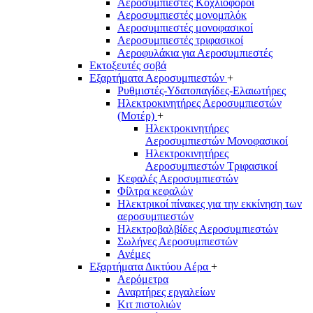
Αεροσυμπιεστές Κοχλιοφόροι
Αεροσυμπιεστές μονομπλόκ
Αεροσυμπιεστές μονοφασικοί
Αεροσυμπιεστές τριφασικοί
Αεροφυλάκια για Αεροσυμπιεστές
Εκτοξευτές σοβά
Εξαρτήματα Αεροσυμπιεστών
+
Ρυθμιστές-Υδατοπαγίδες-Ελαιωτήρες
Ηλεκτροκινητήρες Αεροσυμπιεστών
(Μοτέρ)
+
Ηλεκτροκινητήρες
Αεροσυμπιεστών Μονοφασικοί
Ηλεκτροκινητήρες
Αεροσυμπιεστών Τριφασικοί
Κεφαλές Αεροσυμπιεστών
Φίλτρα κεφαλών
Ηλεκτρικοί πίνακες για την εκκίνηση των
αεροσυμπιεστών
Ηλεκτροβαλβίδες Αεροσυμπιεστών
Σωλήνες Αεροσυμπιεστών
Ανέμες
Εξαρτήματα Δικτύου Αέρα
+
Αερόμετρα
Αναρτήρες εργαλείων
Κιτ πιστολιών