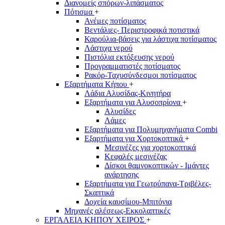
Διανομείς σπόρων-λιπάσματος
Πότισμα
+
Ανέμες ποτίσματος
Βεντάλιες- Περιστροφικά ποτιστικά
Καρούλια-βάσεις για λάστιχα ποτίσματος
Λάστιχα νερού
Πιστόλια εκτόξευσης νερού
Προγραμματιστές ποτίσματος
Ρακόρ-Ταχυσύνδεσμοι ποτίσματος
Εξαρτήματα Κήπου
+
Λάδια Αλυσίδας-Κινητήρα
Εξαρτήματα για Αλυσοπρίονα
+
Αλυσίδες
Λάμες
Εξαρτήματα για Πολυμηχανήματα Combi
Εξαρτήματα για Χορτοκοπτικά
+
Μεσινέζες για χορτοκοπτικά
Κεφαλές μεσινέζας
Δίσκοι θαμνοκοπτικών - Ιμάντες
ανάρτησης
Εξαρτήματα για Γεωτρύπανα-Τριβέλες-
Σκαπτικά
Δοχεία καυσίμου-Μπιτόνια
Μηχανές αλέσεως-Εκκολαπτικές
ΕΡΓΑΛΕΙΑ ΚΗΠΟΥ ΧΕΙΡΟΣ
+