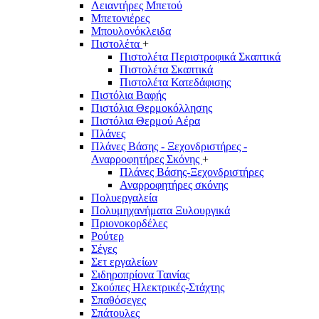
Λειαντήρες Μπετού
Μπετονιέρες
Μπουλονόκλειδα
Πιστολέτα
+
Πιστολέτα Περιστροφικά Σκαπτικά
Πιστολέτα Σκαπτικά
Πιστολέτα Κατεδάφισης
Πιστόλια Βαφής
Πιστόλια Θερμοκόλλησης
Πιστόλια Θερμού Αέρα
Πλάνες
Πλάνες Βάσης - Ξεχονδριστήρες -
Αναρροφητήρες Σκόνης
+
Πλάνες Βάσης-Ξεχονδριστήρες
Αναρροφητήρες σκόνης
Πολυεργαλεία
Πολυμηχανήματα Ξυλουργικά
Πριονοκορδέλες
Ρούτερ
Σέγες
Σετ εργαλείων
Σιδηροπρίονα Ταινίας
Σκούπες Ηλεκτρικές-Στάχτης
Σπαθόσεγες
Σπάτουλες