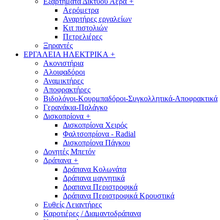
Εξαρτήματα Δικτύου Αέρα
+
Αερόμετρα
Αναρτήρες εργαλείων
Κιτ πιστολιών
Πετρελιέρες
Ξηραντές
ΕΡΓΑΛΕΙΑ ΗΛΕΚΤΡΙΚΑ
+
Ακονιστήρια
Αλοιφαδόροι
Αναμικτήρες
Αποφρακτήρες
Βιδολόγοι-Κουρμπαδόροι-Συγκολλητικά-Αποφρακτικά
Γερανάκια-Παλάγκο
Δισκοπρίονα
+
Δισκοπρίονα Χειρός
Φαλτσοπρίονα - Radial
Δισκοπρίονα Πάγκου
Δονητές Μπετόν
Δράπανα
+
Δράπανα Κολωνάτα
Δράπανα μαγνητικά
Δραπανα Περιστροφικά
Δράπανα Περιστροφικά Κρουστικά
Ευθείς Λειαντήρες
Καροτιέρες / Διαμαντοδράπανα