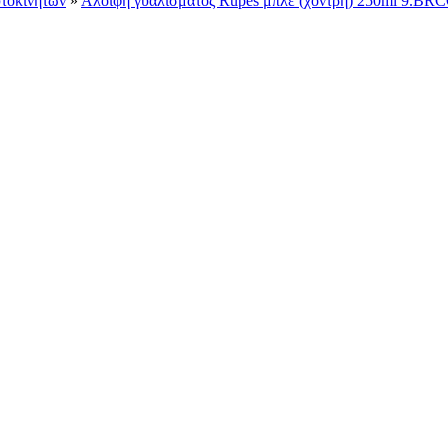
υτοκινήτων
»
Αλοιφή γυαλίσματος Rupes μπλε (χοντρή) 250ml 9.B