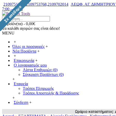
2109751182, 2109753768,2109702014
ΛΕΩΦ. ΑΓ. ΔΗΜΗΤΡΙΟΥ 7
7:00 – 14:30
0 προϊόν(τα) - 0,00€
Τα καλάθι αγορών σας είναι άδειο!
MENU
+
Όλες οι προσφορές
+
Νέα Προϊόντα
+
+
Επικοινωνία
+
Ο λογαριασμός μου
Λίστα Επιθυμιών (
0
)
Σύγκριση Προϊόντων (
0
)
+
Εταιρεία
Τρόποι Πληρωμής
Τρόποι Αποστολής & Παράδοσης
+
Σύνδεση
+
Ωράριο καταστήματος: Δευ