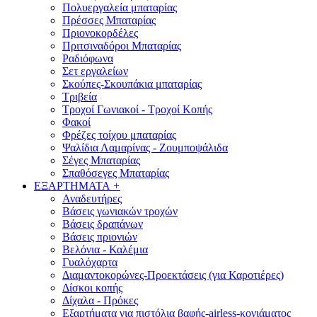
Πολυεργαλεία μπαταρίας
Πρέσσες Μπαταρίας
Πριονοκορδέλες
Πριτσιναδόροι Μπαταρίας
Ραδιόφωνα
Σετ εργαλείων
Σκούπες-Σκουπάκια μπαταρίας
Τριβεία
Τροχοί Γωνιακοί - Τροχοί Κοπής
Φακοί
Φρέζες τοίχου μπαταρίας
Ψαλίδια Λαμαρίνας - Ζουμποψάλιδα
Σέγες Μπαταρίας
Σπαθόσεγες Μπαταρίας
ΕΞΑΡΤΗΜΑΤΑ
+
Αναδευτήρες
Βάσεις γωνιακών τροχών
Βάσεις δραπάνων
Βάσεις πριονιών
Βελόνια - Καλέμια
Γυαλόχαρτα
Διαμαντοκορώνες-Προεκτάσεις (για Καροτιέρες)
Δίσκοι κοπής
Δίχαλα - Πρόκες
Εξαρτήματα για πιστόλια βαφής-airless-κονιάματος