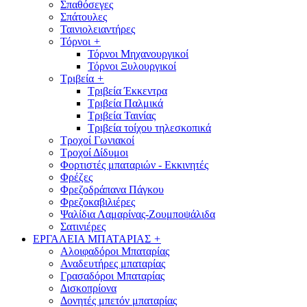
Σπαθόσεγες
Σπάτουλες
Ταινιολειαντήρες
Τόρνοι
+
Τόρνοι Μηχανουργικοί
Τόρνοι Ξυλουργικοί
Τριβεία
+
Τριβεία Έκκεντρα
Τριβεία Παλμικά
Τριβεία Ταινίας
Τριβεία τοίχου τηλεσκοπικά
Τροχοί Γωνιακοί
Τροχοί Δίδυμοι
Φορτιστές μπαταριών - Εκκινητές
Φρέζες
Φρεζοδράπανα Πάγκου
Φρεζοκαβιλιέρες
Ψαλίδια Λαμαρίνας-Ζουμποψάλιδα
Σατινιέρες
ΕΡΓΑΛΕΙΑ ΜΠΑΤΑΡΙΑΣ
+
Αλοιφαδόροι Μπαταρίας
Αναδευτήρες μπαταρίας
Γρασαδόροι Μπαταρίας
Δισκοπρίονα
Δονητές μπετόν μπαταρίας