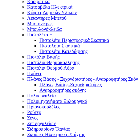
Καρφωτικά
Κατσαβίδια Ηλεκτρικά
Κόφτες Δομικών Υλικών
Λειαντήρες Μπετού
Μπετονιέρες
Μπουλονόκλειδα
Πιστολέτα
+
Πιστολέτα Περιστροφικά Σκαπτικά
Πιστολέτα Σκαπτικά
Πιστολέτα Κατεδάφισης
Πιστόλια Βαφής
Πιστόλια Θερμοκόλλησης
Πιστόλια Θερμού Αέρα
Πλάνες
Πλάνες Βάσης - Ξεχονδριστήρες - Αναρροφητήρες Σκόν
Πλάνες Βάσης-Ξεχονδριστήρες
Αναρροφητήρες σκόνης
Πολυεργαλεία
Πολυμηχανήματα Ξυλουργικά
Πριονοκορδέλες
Ρούτερ
Σέγες
Σετ εργαλείων
Σιδηροπρίονα Ταινίας
Σκούπες Ηλεκτρικές-Στάχτης