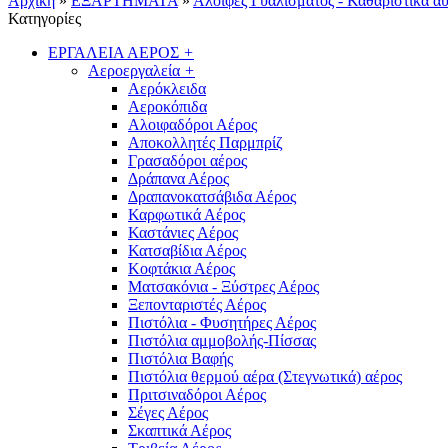
Αρχική
»
ΕΞΑΡΤΗΜΑΤΑ
»
Αλοιφές Γυαλίσματος - Καθαριστικά α
Κατηγορίες
ΕΡΓΑΛΕΙΑ ΑΕΡΟΣ
+
Αεροεργαλεία
+
Αερόκλειδα
Αεροκόπιδα
Αλοιφαδόροι Αέρος
Αποκολλητές Παρμπρίζ
Γρασαδόροι αέρος
Δράπανα Αέρος
Δραπανοκατσάβιδα Αέρος
Καρφωτικά Αέρος
Καστάνιες Αέρος
Κατσαβίδια Αέρος
Κοφτάκια Αέρος
Ματσακόνια - Ξύστρες Αέρος
Ξεπονταριστές Αέρος
Πιστόλια - Φυσητήρες Αέρος
Πιστόλια αμμοβολής-Πίσσας
Πιστόλια Βαφής
Πιστόλια θερμού αέρα (Στεγνωτικά) αέρος
Πριτσιναδόροι Αέρος
Σέγες Αέρος
Σκαπτικά Αέρος