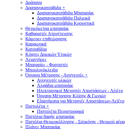
Δράπανα
Δραπανοκατσάβιδα
+
Δραπανοκατσάβιδα Μπαταρίας
Δραπανοκατσάβιδα Παλμικά
Δραπανοκατσάβιδα Κρουστικά
Θερμόμετρα μπαταρίας
Καθαριστές Αποχέτευσης
Κάμερες επιθεώρησης
Καρφωτικά
Κατσαβίδια
Κόφτες Δομικών Υλικών
Λειαντήρες
Μπαταρίες - Φορτιστές
Μπουλονόκλειδα
Όργανα Μέτρησης - Ανιχνευτές
+
Ανιχνευτές υλικών
Αλφάδια μπαταρίας
Ηλεκτρονικοί Μετρητές Αποστάσεων - Λέιζερ
Όργανα Μέτρησης Κλίσης & Γωνιών
Εξαρτήματα για Μετρητές Αποστάσεων-Λείζερ
Πιστολέτα
+
Πιστολέτα Περιστροφικά
Πιστόλια βαφής μπαταρίας
Πιστόλια Θερμοκόλλησης - Σιλικόνης - Θερμού αέρα
Πλάνες Μπαταρίας