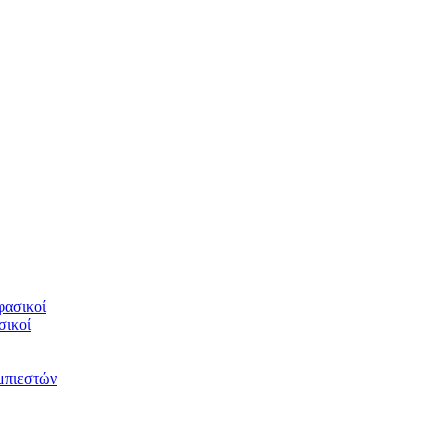
φασικοί
σικοί
υμπιεστών