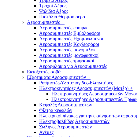
Τριβεία Αέρος
Τροχοί Αέρος
Ψαλίδια Αέρος
Πιστόλια Θερμού αέρα
Αεροσυμπιεστές
+
Αεροσυμπιεστές compact
Αεροσυμπιεστές Εμβολοφόροι
Αεροσυμπιεστές Ηχομονωμένοι
Αεροσυμπιεστές Κοχλιοφόροι
Αεροσυμπιεστές μονομπλόκ
Αεροσυμπιεστές μονοφασικοί
Αεροσυμπιεστές τριφασικοί
Αεροφυλάκια για Αεροσυμπιεστές
Εκτοξευτές σοβά
Εξαρτήματα Αεροσυμπιεστών
+
Ρυθμιστές-Υδατοπαγίδες-Ελαιωτήρες
Ηλεκτροκινητήρες Αεροσυμπιεστών (Μοτέρ)
+
Ηλεκτροκινητήρες Αεροσυμπιεστών Μονο
Ηλεκτροκινητήρες Αεροσυμπιεστών Τριφα
Κεφαλές Αεροσυμπιεστών
Φίλτρα κεφαλών
Ηλεκτρικοί πίνακες για την εκκίνηση των αεροσ
Ηλεκτροβαλβίδες Αεροσυμπιεστών
Σωλήνες Αεροσυμπιεστών
Ανέμες