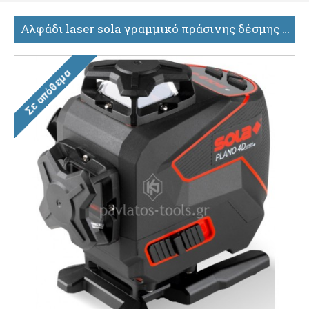
Αλφάδι laser sola γραμμικό πράσινης δέσμης PLANO 4D green 71018001