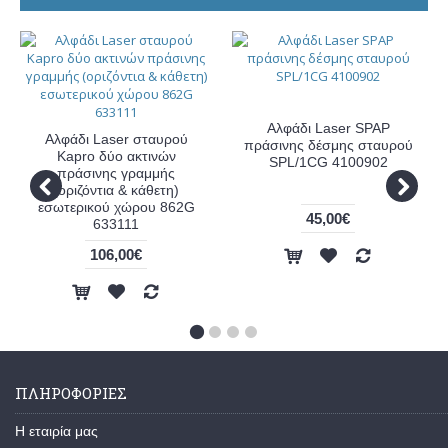
Αλφάδι Laser SPAP
Αλφάδι Laser σταυρού
πράσινης δέσμης σταυρού
Kapro δύο ακτινών
SPL/1CG 4100902
πράσινης γραμμής
(οριζόντια & κάθετη)
εσωτερικού χώρου 862G
45,00€
633111
106,00€
ΠΛΗΡΟΦΟΡΙΕΣ
Η εταιρία μας