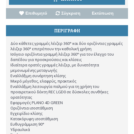
Επιθυμητό
Σύγκριση
Εκτύπωση
ΠΕΡΙΓΡΑΦΗ
Δύο κάθετες γραμμές λέιζερ 360° και δύο οριζόντιες γραμμές
λέιζερ 360° επιτρέπουν την καθολική χρήση
Ισόγειο οριζόντια γραμμή λέιζερ 360° για τον έλεγχο του
δαπέδου για προσκρούσεις και κλίσεις
Ιδιαίτερα ορατές γραμμές λέιζερ, με δυνατότητα
μεμονωμένης μεταγωγής
Εναλλάξιμη συνάρτηση κλίσης
Μικρό μέγεθος, ελαφρύς, πρακτικός
Εναλλάξιμη λειτουργία παλμού για τη χρήση του
προαιρετικού δέκτη REC LGD0 σε δύσκολες συνθήκες
ορατότητας
Εφαρμογές PLANO 4D GREEN
Οριζόντια ισοστάθμιση
Εγχειρίδιο κλίσης
Κατακόρυφη ισοστάθμιση
Ευθυγράμμιση 90°
Υδραυλικά