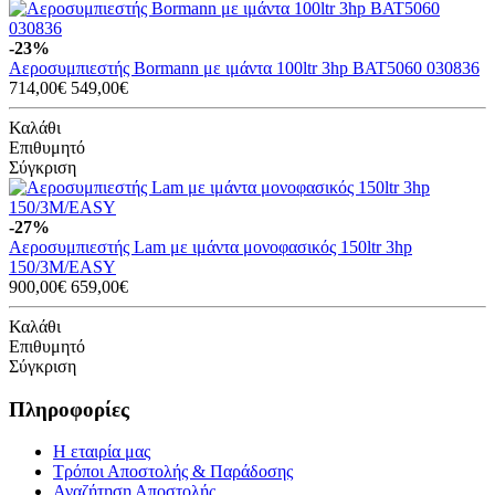
-23%
Αεροσυμπιεστής Bormann με ιμάντα 100ltr 3hp BAT5060 030836
714,00€
549,00€
Καλάθι
Επιθυμητό
Σύγκριση
-27%
Αεροσυμπιεστής Lam με ιμάντα μονοφασικός 150ltr 3hp
150/3M/EASY
900,00€
659,00€
Καλάθι
Επιθυμητό
Σύγκριση
Πληροφορίες
Η εταιρία μας
Τρόποι Αποστολής & Παράδοσης
Αναζήτηση Αποστολής