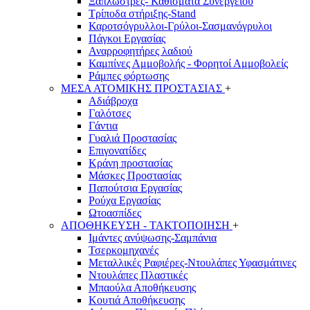
Ξαπλώστρες- Καθίσματα Συνεργείου
Τρίποδα στήριξης-Stand
Καροτσόγρυλλοι-Γρύλοι-Σασμανόγρυλοι
Πάγκοι Εργασίας
Αναρροφητήρες λαδιού
Καμπίνες Αμμοβολής - Φορητοί Αμμοβολείς
Ράμπες φόρτωσης
ΜΕΣΑ ΑΤΟΜΙΚΗΣ ΠΡΟΣΤΑΣΙΑΣ
+
Αδιάβροχα
Γαλότσες
Γάντια
Γυαλιά Προστασίας
Επιγονατίδες
Κράνη προστασίας
Μάσκες Προστασίας
Παπούτσια Εργασίας
Ρούχα Εργασίας
Ωτοασπίδες
ΑΠΟΘΗΚΕΥΣΗ - ΤΑΚΤΟΠΟΙΗΣΗ
+
Ιμάντες ανύψωσης-Σαμπάνια
Τσερκομηχανές
Μεταλλικές Ραφιέρες-Ντουλάπες Υφασμάτινες
Ντουλάπες Πλαστικές
Μπαούλα Αποθήκευσης
Κουτιά Αποθήκευσης