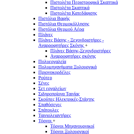
Πιστολέτα Περιστροφικά Σκαπτικά
Πιστολέτα Σκαπτικά
Πιστολέτα Κατεδάφισης
Πιστόλια Βαφής
Πιστόλια Θερμοκόλλησης
Πιστόλια Θερμού Αέρα
Πλάνες
Πλάνες Βάσης - Ξεχονδριστήρες -
Αναρροφητήρες Σκόνης
+
Πλάνες Βάσης-Ξεχονδριστήρες
Αναρροφητήρες σκόνης
Πολυεργαλεία
Πολυμηχανήματα Ξυλουργικά
Πριονοκορδέλες
Ρούτερ
Σέγες
Σετ εργαλείων
Σιδηροπρίονα Ταινίας
Σκούπες Ηλεκτρικές-Στάχτης
Σπαθόσεγες
Σπάτουλες
Ταινιολειαντήρες
Τόρνοι
+
Τόρνοι Μηχανουργικοί
Τόρνοι Ξυλουργικοί