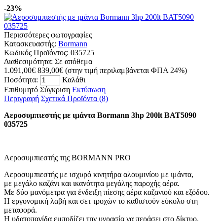
-23%
Περισσότερες φωτογραφίες
Κατασκευαστής:
Bormann
Κωδικός Προϊόντος:
035725
Διαθεσιμότητα:
Σε απόθεμα
1.091,00€
839,00€
(στην τιμή περιλαμβάνεται ΦΠΑ 24%)
Ποσότητα:
Καλάθι
Επιθυμητό
Σύγκριση
Εκτύπωση
Περιγραφή
Σχετικά Προϊόντα (8)
Αεροσυμπιεστής με ιμάντα Bormann 3hp 200lt BAT5090
035725
Αεροσυμπιεστής της BORMANN PRO
Αεροσυμπιεστής με ισχυρό κινητήρα αλουμινίου με ιμάντα,
με μεγάλο καζάνι και ικανότητα μεγάλης παροχής αέρα.
Με δύο μανόμετρα για ένδειξη πίεσης αέρα καζανιού και εξόδου.
Η εργονομική λαβή και σετ τροχών το καθιστούν εύκολο στη
μεταφορά.
Η υδατοπαγίδα εμποδίζει την υγρασία να περάσει στο δίκτυο.