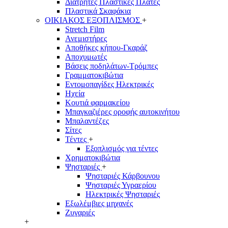
Διάτρητες Πλαστικές Πλάτες
Πλαστικά Σκαφάκια
ΟΙΚΙΑΚΟΣ ΕΞΟΠΛΙΣΜΟΣ
+
Stretch Film
Ανεμιστήρες
Αποθήκες κήπου-Γκαράζ
Αποχυμωτές
Βάσεις ποδηλάτων-Τρόμπες
Γραμματοκιβώτια
Εντομοπαγίδες Ηλεκτρικές
Ηχεία
Κουτιά φαρμακείου
Μπαγκαζιέρες οροφής αυτοκινήτου
Μπαλαντέζες
Σίτες
Τέντες
+
Εξοπλισμός για τέντες
Χρηματοκιβώτια
Ψησταριές
+
Ψησταριές Κάρβουνου
Ψησταριές Υγραερίου
Ηλεκτρικές Ψησταριές
Εξωλέμβιες μηχανές
Ζυγαριές
+