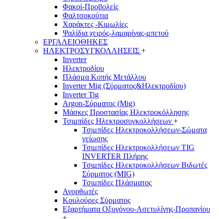
Φακοί-Προβολείς
Φαλτσοκούτια
Χαράκτες -Κιμωλίες
Ψαλίδια χειρός-λαμαρίνας-μπετού
ΕΡΓΑΛΕΙΟΘΗΚΕΣ
ΗΛΕΚΤΡΟΣΥΓΚΟΛΛΗΣΕΙΣ
+
Inverter
Ηλεκτροδίου
Πλάσμα Κοπής Μετάλλου
Inverter Mig (Σύρματος&Ηλεκτροδίου)
Inverter Tig
Argon-Σύρματος (Mig)
Μάσκες Προστασίας Ηλεκτροκόλλησης
Τσιμπίδες Ηλεκτροσυγκολλήσεων
+
Τσιμπίδες Ηλεκτροκολλήσεων-Σώματα
γείωσης
Τσιμπίδες Ηλεκτροκολλήσεων TIG
INVERTER Πλήρης
Τσιμπίδες Ηλεκτροκολλήσεων Βιδωτές
Σύρματος (MIG)
Τσιμπίδες Πλάσματος
Ανορθωτές
Κουλούρες Σύρματος
Εξαρτήματα Οξυγόνου-Ασετυλίνης-Προπανίου
+