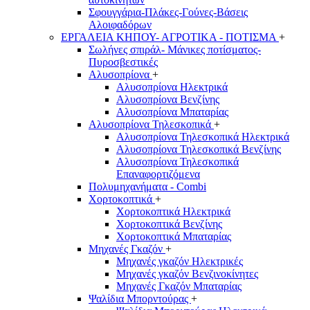
Σφουγγάρια-Πλάκες-Γούνες-Βάσεις
Αλοιφαδόρων
ΕΡΓΑΛΕΙΑ ΚΗΠΟΥ- ΑΓΡΟΤΙΚΑ - ΠΟΤΙΣΜΑ
+
Σωλήνες σπιράλ- Μάνικες ποτίσματος-
Πυροσβεστικές
Αλυσοπρίονα
+
Αλυσοπρίονα Ηλεκτρικά
Αλυσοπρίονα Βενζίνης
Αλυσοπρίονα Μπαταρίας
Αλυσοπρίονα Τηλεσκοπικά
+
Αλυσοπρίονα Τηλεσκοπικά Ηλεκτρικά
Αλυσοπρίονα Τηλεσκοπικά Βενζίνης
Αλυσοπρίονα Τηλεσκοπικά
Επαναφορτιζόμενα
Πολυμηχανήματα - Combi
Χορτοκοπτικά
+
Χορτοκοπτικά Ηλεκτρικά
Χορτοκοπτικά Βενζίνης
Χορτοκοπτικά Μπαταρίας
Μηχανές Γκαζόν
+
Μηχανές γκαζόν Ηλεκτρικές
Μηχανές γκαζόν Βενζινοκίνητες
Μηχανές Γκαζόν Μπαταρίας
Ψαλίδια Μπορντούρας
+