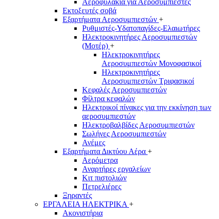
Αεροφυλάκια για Αεροσυμπιεστές
Εκτοξευτές σοβά
Εξαρτήματα Αεροσυμπιεστών
+
Ρυθμιστές-Υδατοπαγίδες-Ελαιωτήρες
Ηλεκτροκινητήρες Αεροσυμπιεστών
(Μοτέρ)
+
Ηλεκτροκινητήρες
Αεροσυμπιεστών Μονοφασικοί
Ηλεκτροκινητήρες
Αεροσυμπιεστών Τριφασικοί
Κεφαλές Αεροσυμπιεστών
Φίλτρα κεφαλών
Ηλεκτρικοί πίνακες για την εκκίνηση των
αεροσυμπιεστών
Ηλεκτροβαλβίδες Αεροσυμπιεστών
Σωλήνες Αεροσυμπιεστών
Ανέμες
Εξαρτήματα Δικτύου Αέρα
+
Αερόμετρα
Αναρτήρες εργαλείων
Κιτ πιστολιών
Πετρελιέρες
Ξηραντές
ΕΡΓΑΛΕΙΑ ΗΛΕΚΤΡΙΚΑ
+
Ακονιστήρια