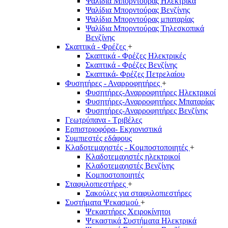
Ψαλίδια Μπορντούρας Hλεκτρικά
Ψαλίδια Μπορντούρας Βενζίνης
Ψαλίδια Μπορντούρας μπαταρίας
Ψαλίδια Μπορντούρας Τηλεσκοπικά
Βενζίνης
Σκαπτικά - Φρέζες
+
Σκαπτικά - Φρέζες Ηλεκτρικές
Σκαπτικά - Φρέζες Βενζίνης
Σκαπτικά- Φρέζες Πετρελαίου
Φυσητήρες - Αναρροφητήρες
+
Φυσητήρες-Αναρροφητήρες Ηλεκτρικοί
Φυσητήρες-Αναρροφητήρες Μπαταρίας
Φυσητήρες-Αναρροφητήρες Βενζίνης
Γεωτρύπανα - Τριβέλες
Ερπιστριοφόρα- Εκχιονιστικά
Συμπιεστές εδάφους
Κλαδοτεμαχιστές - Κομποστοποιητές
+
Κλαδοτεμαχιστές ηλεκτρικοί
Κλαδοτεμαχιστές Βενζίνης
Κομποστοποιητές
Σταφυλοπιεστήρες
+
Σακούλες για σταφυλοπιεστήρες
Συστήματα Ψεκασμού
+
Ψεκαστήρες Χειροκίνητοι
Ψεκαστικά Συστήματα Ηλεκτρικά