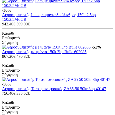
-36%
Αεροσυμπιεστής Lam με ιμάντα δικύλινδρος 150lt 2.5hp
150/2.5M/JOB
942,40€
599,00€
Καλάθι
Επιθυμητό
Σύγκριση
-51%
Αεροσυμπιεστής με ιμάντα 150lt 3hp Bulle 602085
967,20€
476,82€
Καλάθι
Επιθυμητό
Σύγκριση
-56%
Αεροσυμπιεστής Toros μονοφασικός ZA65-50 50ltr 3hp 40147
756,40€
335,52€
Καλάθι
Επιθυμητό
Σύγκριση