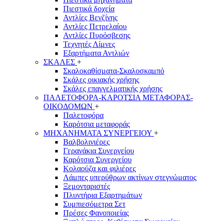
Πιεστικά δοχεία
Αντλίες Βενζίνης
Αντλίες Πετρελαίου
Αντλίες Πυρόσβεσης
Τεχνητές Λίμνες
Εξαρτήματα Αντλιών
ΣΚΑΛΕΣ
+
Σκαλοκαθίσματα-Σκαλοσκαμπό
Σκάλες οικιακής χρήσης
Σκάλες επαγγελματικής χρήσης
ΠΑΛΕΤΟΦΟΡΑ-ΚΑΡΟΤΣΙΑ ΜΕΤΑΦΟΡΑΣ-
ΟΙΚΟΔΟΜΩΝ
+
Παλετοφόρα
Καρότσια μεταφοράς
ΜΗΧΑΝΗΜΑΤΑ ΣΥΝΕΡΓΕΙΟΥ
+
Βαλβολινιέρες
Γερανάκια Συνεργείου
Καρότσια Συνεργείου
Κολαούζα και φιλιέρες
Λάμπες υπερύθρων ακτίνων στεγνώματος
Ξεμονταριστές
Πλυντήρια Εξαρτημάτων
Συμπιεσόμετρα Σετ
Πρέσες Φανοποιείας