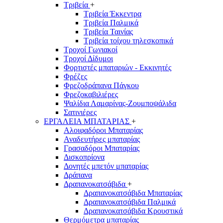
Τριβεία
+
Τριβεία Έκκεντρα
Τριβεία Παλμικά
Τριβεία Ταινίας
Τριβεία τοίχου τηλεσκοπικά
Τροχοί Γωνιακοί
Τροχοί Δίδυμοι
Φορτιστές μπαταριών - Εκκινητές
Φρέζες
Φρεζοδράπανα Πάγκου
Φρεζοκαβιλιέρες
Ψαλίδια Λαμαρίνας-Ζουμποψάλιδα
Σατινιέρες
ΕΡΓΑΛΕΙΑ ΜΠΑΤΑΡΙΑΣ
+
Αλοιφαδόροι Μπαταρίας
Αναδευτήρες μπαταρίας
Γρασαδόροι Μπαταρίας
Δισκοπρίονα
Δονητές μπετόν μπαταρίας
Δράπανα
Δραπανοκατσάβιδα
+
Δραπανοκατσάβιδα Μπαταρίας
Δραπανοκατσάβιδα Παλμικά
Δραπανοκατσάβιδα Κρουστικά
Θερμόμετρα μπαταρίας