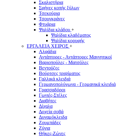
Σκαλιστήρια
Σφήνες κοπής ξύλων
Τσεκούρια
Τσουγκράνες
Φτυάρια
Ψαλίδια κλάδου
+
Ψαλίδια κλαδέματος
Ψαλίδια κορυφής
ΕΡΓΑΛΕΙΑ ΧΕΙΡΟΣ
+
Αλφάδια
Αντάπτορες - Αντάπτορες Μαγνητικοί
Βαριοπούλες - Ματσόλες
Βεντούζες
Βούρτσες τριψίματος
Γαλλικά κλειδιά
Γερμανοπολύγωνα - Γερμανικά κλειδιά
Γρασσαδόροι
Γωνιές-Στέλες
Διαβήτες
Δίχαλα
Δοχεία σοβά
Δυναμόκλειδα
Ζουμπάδες
Ζύγια
Θήκες-Ζώνες