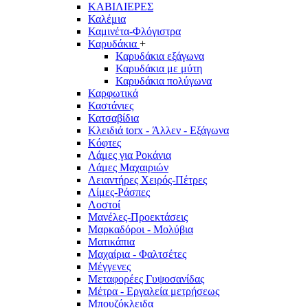
ΚΑΒΙΛΙΕΡΕΣ
Καλέμια
Καμινέτα-Φλόγιστρα
Καρυδάκια
+
Καρυδάκια εξάγωνα
Καρυδάκια με μύτη
Καρυδάκια πολύγωνα
Καρφωτικά
Καστάνιες
Κατσαβίδια
Κλειδιά torx - Άλλεν - Εξάγωνα
Κόφτες
Λάμες για Ροκάνια
Λάμες Μαχαιριών
Λειαντήρες Χειρός-Πέτρες
Λίμες-Ράσπες
Λοστοί
Μανέλες-Προεκτάσεις
Μαρκαδόροι - Μολύβια
Ματικάπια
Μαχαίρια - Φαλτσέτες
Μέγγενες
Μεταφορέες Γυψοσανίδας
Μέτρα - Εργαλεία μετρήσεως
Μπουζόκλειδα