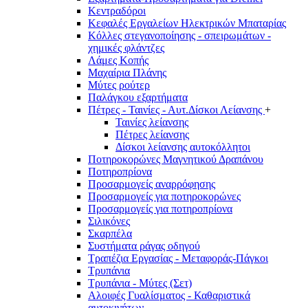
Κεντραδόροι
Κεφαλές Εργαλείων Ηλεκτρικών Μπαταρίας
Κόλλες στεγανοποίησης - σπειρωμάτων -
χημικές φλάντζες
Λάμες Κοπής
Μαχαίρια Πλάνης
Μύτες ρούτερ
Παλάγκου εξαρτήματα
Πέτρες - Ταινίες - Αυτ.Δίσκοι Λείανσης
+
Ταινίες λείανσης
Πέτρες λείανσης
Δίσκοι λείανσης αυτοκόλλητοι
Ποτηροκορώνες Μαγνητικού Δραπάνου
Ποτηροπρίονα
Προσαρμογείς αναρρόφησης
Προσαρμογείς για ποτηροκορώνες
Προσαρμογείς για ποτηροπρίονα
Σιλικόνες
Σκαρπέλα
Συστήματα ράγας οδηγού
Τραπέζια Εργασίας - Μεταφοράς-Πάγκοι
Τρυπάνια
Τρυπάνια - Μύτες (Σετ)
Αλοιφές Γυαλίσματος - Καθαριστικά
αυτοκινήτων