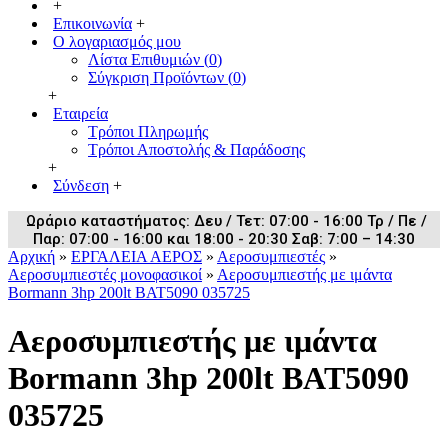
+
Επικοινωνία
+
Ο λογαριασμός μου
Λίστα Επιθυμιών (
0
)
Σύγκριση Προϊόντων (
0
)
+
Εταιρεία
Τρόποι Πληρωμής
Τρόποι Αποστολής & Παράδοσης
+
Σύνδεση
+
Ωράριο καταστήματος: Δευ / Τετ: 07:00 - 16:00 Τρ / Πε /
Παρ: 07:00 - 16:00 και 18:00 - 20:30 Σαβ: 7:00 – 14:30
Αρχική
»
ΕΡΓΑΛΕΙΑ ΑΕΡΟΣ
»
Αεροσυμπιεστές
»
Αεροσυμπιεστές μονοφασικοί
»
Αεροσυμπιεστής με ιμάντα
Bormann 3hp 200lt BAT5090 035725
Αεροσυμπιεστής με ιμάντα
Bormann 3hp 200lt BAT5090
035725