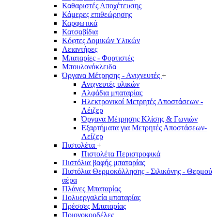
Καθαριστές Αποχέτευσης
Κάμερες επιθεώρησης
Καρφωτικά
Κατσαβίδια
Κόφτες Δομικών Υλικών
Λειαντήρες
Μπαταρίες - Φορτιστές
Μπουλονόκλειδα
Όργανα Μέτρησης - Ανιχνευτές
+
Ανιχνευτές υλικών
Αλφάδια μπαταρίας
Ηλεκτρονικοί Μετρητές Αποστάσεων -
Λέιζερ
Όργανα Μέτρησης Κλίσης & Γωνιών
Εξαρτήματα για Μετρητές Αποστάσεων-
Λείζερ
Πιστολέτα
+
Πιστολέτα Περιστροφικά
Πιστόλια βαφής μπαταρίας
Πιστόλια Θερμοκόλλησης - Σιλικόνης - Θερμού
αέρα
Πλάνες Μπαταρίας
Πολυεργαλεία μπαταρίας
Πρέσσες Μπαταρίας
Πριονοκορδέλες