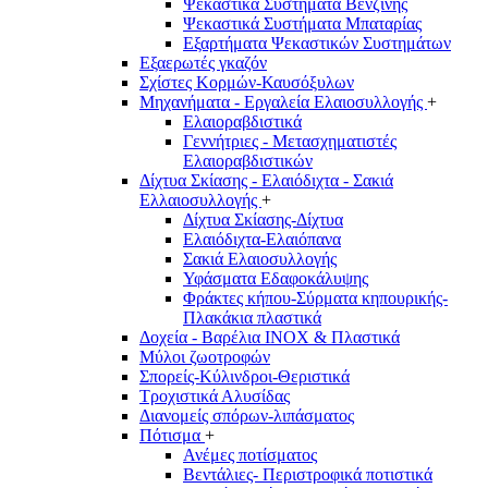
Ψεκαστικά Συστήματα Βενζίνης
Ψεκαστικά Συστήματα Μπαταρίας
Εξαρτήματα Ψεκαστικών Συστημάτων
Εξαερωτές γκαζόν
Σχίστες Κορμών-Καυσόξυλων
Μηχανήματα - Εργαλεία Ελαιοσυλλογής
+
Ελαιοραβδιστικά
Γεννήτριες - Μετασχηματιστές
Ελαιοραβδιστικών
Δίχτυα Σκίασης - Ελαιόδιχτα - Σακιά
Ελλαιοσυλλογής
+
Δίχτυα Σκίασης-Δίχτυα
Ελαιόδιχτα-Ελαιόπανα
Σακιά Ελαιοσυλλογής
Υφάσματα Εδαφοκάλυψης
Φράκτες κήπου-Σύρματα κηπουρικής-
Πλακάκια πλαστικά
Δοχεία - Βαρέλια INOX & Πλαστικά
Μύλοι ζωοτροφών
Σπορείς-Κύλινδροι-Θεριστικά
Τροχιστικά Αλυσίδας
Διανομείς σπόρων-λιπάσματος
Πότισμα
+
Ανέμες ποτίσματος
Βεντάλιες- Περιστροφικά ποτιστικά