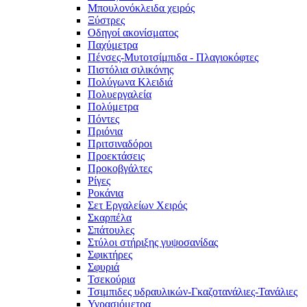
Μπουλονόκλειδα χειρός
Ξύστρες
Οδηγοί ακονίσματος
Παχύμετρα
Πένσες-Μυτοτσίμπιδα - Πλαγιοκόφτες
Πιστόλια σιλικόνης
Πολύγωνα Κλειδιά
Πολυεργαλεία
Πολύμετρα
Πόντες
Πριόνια
Πριτσιναδόροι
Προεκτάσεις
Προκοβγάλτες
Ρίγες
Ροκάνια
Σετ Εργαλείων Χειρός
Σκαρπέλα
Σπάτουλες
Στύλοι στήριξης γυψοσανίδας
Σφικτήρες
Σφυριά
Τσεκούρια
Τσιμπιδες υδραυλικών-Γκαζοτανάλιες-Τανάλιες
Υγρασιόμετρα