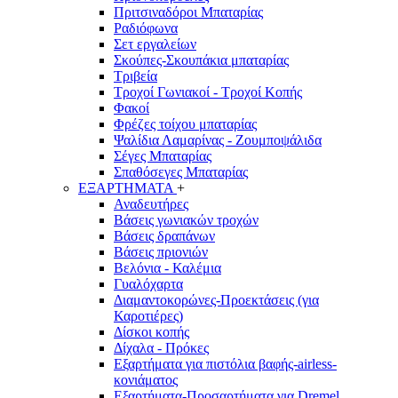
Πριτσιναδόροι Μπαταρίας
Ραδιόφωνα
Σετ εργαλείων
Σκούπες-Σκουπάκια μπαταρίας
Τριβεία
Τροχοί Γωνιακοί - Τροχοί Κοπής
Φακοί
Φρέζες τοίχου μπαταρίας
Ψαλίδια Λαμαρίνας - Ζουμποψάλιδα
Σέγες Μπαταρίας
Σπαθόσεγες Μπαταρίας
ΕΞΑΡΤΗΜΑΤΑ
+
Αναδευτήρες
Βάσεις γωνιακών τροχών
Βάσεις δραπάνων
Βάσεις πριονιών
Βελόνια - Καλέμια
Γυαλόχαρτα
Διαμαντοκορώνες-Προεκτάσεις (για
Καροτιέρες)
Δίσκοι κοπής
Δίχαλα - Πρόκες
Εξαρτήματα για πιστόλια βαφής-airless-
κονιάματος
Εξαρτήματα-Προσαρτήματα για Dremel