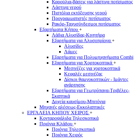
Καρούλια-βάσεις για λάστιχα ποτίσματος
Λάστιχα νερού
Πιστόλια εκτόξευσης νερού
Προγραμματιστές ποτίσματος
Ρακόρ-Ταχυσύνδεσμοι ποτίσματος
Εξαρτήματα Κήπου
+
Λάδια Αλυσίδας-Κινητήρα
Εξαρτήματα για Αλυσοπρίονα
+
Αλυσίδες
Λάμες
Εξαρτήματα για Πολυμηχανήματα Combi
Εξαρτήματα για Χορτοκοπτικά
+
Μεσινέζες για χορτοκοπτικά
Κεφαλές μεσινέζας
Δίσκοι θαμνοκοπτικών - Ιμάντες
ανάρτησης
Εξαρτήματα για Γεωτρύπανα-Τριβέλες-
Σκαπτικά
Δοχεία καυσίμου-Μπιτόνια
Μηχανές αλέσεως-Εκκολαπτικές
ΕΡΓΑΛΕΙΑ ΚΗΠΟΥ ΧΕΙΡΟΣ
+
Κονταροψάλιδα Τηλεσκοπικά
Πριόνια Κλάδου
+
Πριόνια Τηλεσκοπικά
Πριόνια Χειρός