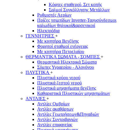
Κόφτες σταθεροί- Σετ κοπής
Σαλμοί Συγκόλλησης Μετάλλων
Ρυθμιστές Αερίων
Πρίζες τσιμπίδων Inverter-Ταχυσύνδεσμοι
καλωδίων θηλυκοί&αρσενικοιί
Ηλεκτρόδια
ΓΕΝΝΗΤΡΙΕΣ
+
Με κινητήρα Βενζίνης
Φορητοί σταθμοί ενέργειας
Με κινητήρα Πετρελαίου
ΘΕΡΜΑΝΤΙΚΑ ΣΩΜΑΤΑ - ΣΟΜΠΕΣ
+
Θερμαντικά Ηλεκτρικά Σώματα
Σόμπες Υγραερίου - Αλογόνου
ΠΛΥΣΤΙΚΑ
+
Πλυστικά κρύου νερού
Πλυστικά ζεστού νερού
Πλυστικά μηχανήματα βενζίνης
Καθαριστικά Πλυστικών μηχανημάτων
ΑΝΤΛΙΕΣ
+
Αντλίες Ομβρίων
Αντλίες ακαθάρτων
Αντλίες Γεωτρήσεων&Πηγαδιών
Αντλίες Συντριβανιών
Αντλίες επιφανείας
Πιεστικά μηχανήματα