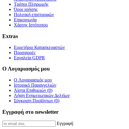
Τρόποι Πληρωμής
Όροι χρήσης
Πολιτική επιστροφών
Επικοινωνία
Χάρτης Ιστότοπου
Extras
Ευρετήριο Κατασκευαστών
Προσφορές
Εργαλεία GDPR
Ο Λογαριασμός μου
O Λογαριασμός μου
Ιστορικό Παραγγελιών
Λίστα Επιθυμιών (
0
)
Λήψη Ενημερωτικών Δελτίων
Σύγκριση Προϊόντων (
0
)
Εγγραφή στο newsletter
Εγγραφή