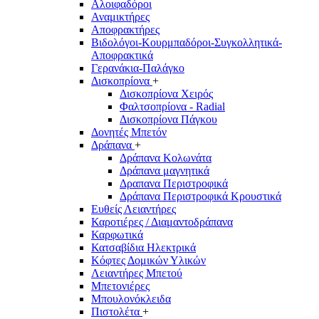
Αλοιφαδόροι
Αναμικτήρες
Αποφρακτήρες
Βιδολόγοι-Κουρμπαδόροι-Συγκολλητικά-
Αποφρακτικά
Γερανάκια-Παλάγκο
Δισκοπρίονα
+
Δισκοπρίονα Χειρός
Φαλτσοπρίονα - Radial
Δισκοπρίονα Πάγκου
Δονητές Μπετόν
Δράπανα
+
Δράπανα Κολωνάτα
Δράπανα μαγνητικά
Δραπανα Περιστροφικά
Δράπανα Περιστροφικά Κρουστικά
Ευθείς Λειαντήρες
Καροτιέρες / Διαμαντοδράπανα
Καρφωτικά
Κατσαβίδια Ηλεκτρικά
Κόφτες Δομικών Υλικών
Λειαντήρες Μπετού
Μπετονιέρες
Μπουλονόκλειδα
Πιστολέτα
+