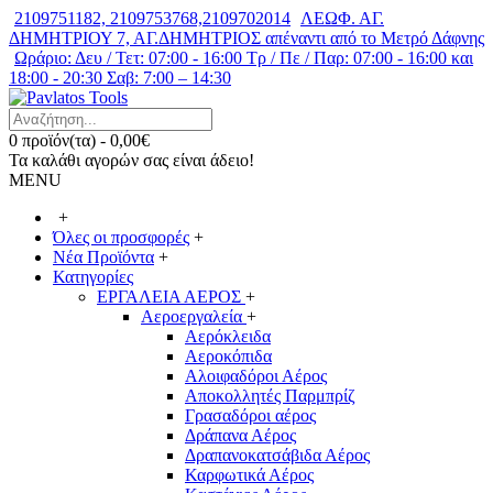
2109751182, 2109753768,2109702014
ΛΕΩΦ. ΑΓ.
ΔΗΜΗΤΡΙΟΥ 7, ΑΓ.ΔΗΜΗΤΡΙΟΣ απέναντι από το Μετρό Δάφνης
Ωράριο: Δευ / Τετ: 07:00 - 16:00 Τρ / Πε / Παρ: 07:00 - 16:00 και
18:00 - 20:30 Σαβ: 7:00 – 14:30
0 προϊόν(τα) - 0,00€
Τα καλάθι αγορών σας είναι άδειο!
MENU
+
Όλες οι προσφορές
+
Νέα Προϊόντα
+
Κατηγορίες
ΕΡΓΑΛΕΙΑ ΑΕΡΟΣ
+
Αεροεργαλεία
+
Αερόκλειδα
Αεροκόπιδα
Αλοιφαδόροι Αέρος
Αποκολλητές Παρμπρίζ
Γρασαδόροι αέρος
Δράπανα Αέρος
Δραπανοκατσάβιδα Αέρος
Καρφωτικά Αέρος