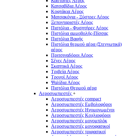
Καστάνιες Αέρος
Κατσαβίδια Αέρος
Κοφτάκια Αέρος
Ματσακόνια - Ξύστρες Αέρος
Ξεπονταριστές Αέρος
Πιστόλια - Φυσητήρες Αέρος
Πιστόλια αμμοβολής-Πίσσας
Πιστόλια Βαφής
Πιστόλια θερμού αέρα (Στεγνωτικά)
αέρος
Πριτσιναδόροι Αέρος
Σέγες Αέρος
Σκαπτικά Αέρος
Τριβεία Αέρος
Τροχοί Αέρος
Ψαλίδια Αέρος
Πιστόλια Θερμού αέρα
Αεροσυμπιεστές
+
Αεροσυμπιεστές compact
Αεροσυμπιεστές Εμβολοφόροι
Αεροσυμπιεστές Ηχομονωμένοι
Αεροσυμπιεστές Κοχλιοφόροι
Αεροσυμπιεστές μονομπλόκ
Αεροσυμπιεστές μονοφασικοί
Αεροσυμπιεστές τριφασικοί