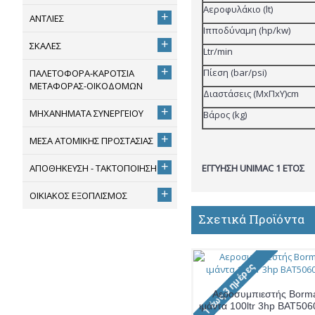
Αεροφυλάκιο (lt)
+
ΑΝΤΛΙΕΣ
Ιπποδύναμη (hp/kw)
+
ΣΚΑΛΕΣ
Ltr/min
+
Πίεση (bar/psi)
ΠΑΛΕΤΟΦΟΡΑ-ΚΑΡΟΤΣΙΑ
ΜΕΤΑΦΟΡΑΣ-ΟΙΚΟΔΟΜΩΝ
Διαστάσεις (ΜxΠxΥ)cm
+
ΜΗΧΑΝΗΜΑΤΑ ΣΥΝΕΡΓΕΙΟΥ
Βάρος (kg)
+
ΜΕΣΑ ΑΤΟΜΙΚΗΣ ΠΡΟΣΤΑΣΙΑΣ
+
ΑΠΟΘΗΚΕΥΣΗ - ΤΑΚΤΟΠΟΙΗΣΗ
ΕΓΓΥΗΣΗ UNIMAC 1 ΕΤΟΣ
+
ΟΙΚΙΑΚΟΣ ΕΞΟΠΛΙΣΜΟΣ
Σχετικά Προϊόντα
Αεροσυμπιεστής Borm
ιμάντα 100ltr 3hp BAT50