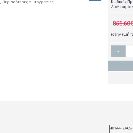
Κωδικός Πρ
Περισσότερες φωτογραφίες
Διαθεσιμότ
855,60
(στην τιμή 
-
40144- ZA65-