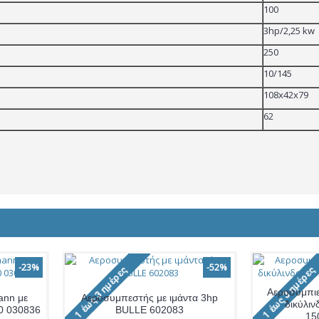
100
3hp/2,25 kw
250
10/145
108x42x79
62
-23%
-52%
Αεροσυμπιε
ann με
Αεροσυμπεστής με ιμάντα 3hp
δικύλιν
60 030836
BULLE 602083
15