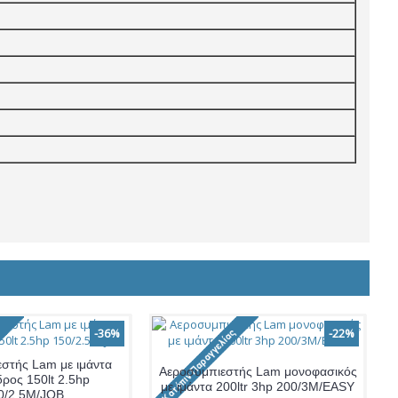
-36%
-22%
στής Lam με ιμάντα
Αεροσυμπιεστής Lam μονοφασικός
δρος 150lt 2.5hp
με ιμάντα 200ltr 3hp 200/3M/EASY
0/2.5M/JOB