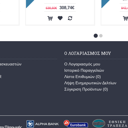
308,74€
638,60€
942,
Ο ΛΟΓΑΡΙΑΣΜΌΣ ΜΟΥ
τασκευαστών
O Λογαριασμός μου
Ιστορικό Παραγγελιών
R
Λίστα Επιθυμιών (
0
)
Λήψη Ενημερωτικών Δελτίων
Σύγκριση Προϊόντων (
0
)