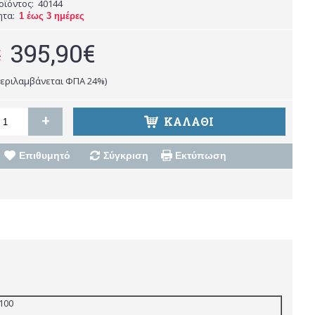
οϊόντος:
40144
ητα:
1 έως 3 ημέρες
395,90€
€
περιλαμβάνεται ΦΠΑ 24%)
+
ΚΑΛΆΘΙ
Επιθυμητό
Σύγκριση
Εκτύπωση
100