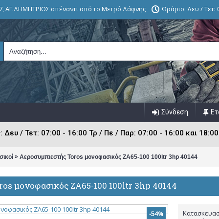
7, ΑΓ.ΔΗΜΗΤΡΙΟΣ απέναντι από το Μετρό Δάφνης
Ωράριο: Δευ / Τετ: 0
Σύνδεση
Ετ
ευ / Τετ: 07:00 - 16:00 Τρ / Πε / Παρ: 07:00 - 16:00 και 18:00
»
σικοί
Αεροσυμπιεστής Toros μονοφασικός ZA65-100 100ltr 3hp 40144
os μονοφασικός ZA65-100 100ltr 3hp 40144
Κατασκευασ
-54%