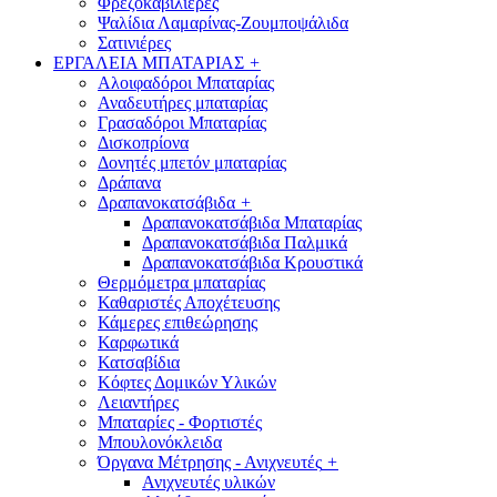
Φρεζοκαβιλιέρες
Ψαλίδια Λαμαρίνας-Ζουμποψάλιδα
Σατινιέρες
ΕΡΓΑΛΕΙΑ ΜΠΑΤΑΡΙΑΣ
+
Αλοιφαδόροι Μπαταρίας
Αναδευτήρες μπαταρίας
Γρασαδόροι Μπαταρίας
Δισκοπρίονα
Δονητές μπετόν μπαταρίας
Δράπανα
Δραπανοκατσάβιδα
+
Δραπανοκατσάβιδα Μπαταρίας
Δραπανοκατσάβιδα Παλμικά
Δραπανοκατσάβιδα Κρουστικά
Θερμόμετρα μπαταρίας
Καθαριστές Αποχέτευσης
Κάμερες επιθεώρησης
Καρφωτικά
Κατσαβίδια
Κόφτες Δομικών Υλικών
Λειαντήρες
Μπαταρίες - Φορτιστές
Μπουλονόκλειδα
Όργανα Μέτρησης - Ανιχνευτές
+
Ανιχνευτές υλικών