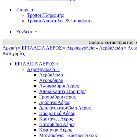
+
Εταιρεία
Τρόποι Πληρωμής
Τρόποι Αποστολής & Παράδοσης
+
Σύνδεση
+
Ωράριο καταστήματος: Δευ
Αρχική
»
ΕΡΓΑΛΕΙΑ ΑΕΡΟΣ
»
Αεροεργαλεία
»
Αερόκλειδα
»
Αερό
Κατηγορίες
ΕΡΓΑΛΕΙΑ ΑΕΡΟΣ
+
Αεροεργαλεία
+
Αερόκλειδα
Αεροκόπιδα
Αλοιφαδόροι Αέρος
Αποκολλητές Παρμπρίζ
Γρασαδόροι αέρος
Δράπανα Αέρος
Δραπανοκατσάβιδα Αέρος
Καρφωτικά Αέρος
Καστάνιες Αέρος
Κατσαβίδια Αέρος
Κοφτάκια Αέρος
Ματσακόνια - Ξύστρες Αέρος