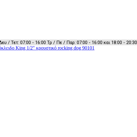
 / Τετ: 07:00 - 16:00 Τρ / Πε / Παρ: 07:00 - 16:00 και 18:00 - 20:30
κλειδο King 1/2" κρουστικό rocking dog 90101