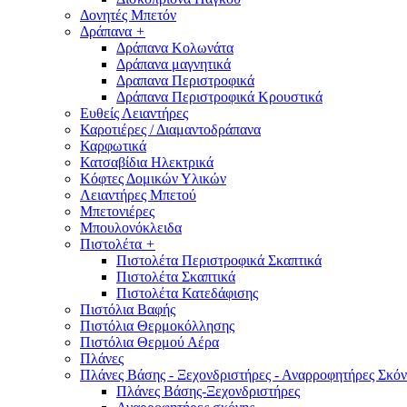
Δονητές Μπετόν
Δράπανα
+
Δράπανα Κολωνάτα
Δράπανα μαγνητικά
Δραπανα Περιστροφικά
Δράπανα Περιστροφικά Κρουστικά
Ευθείς Λειαντήρες
Καροτιέρες / Διαμαντοδράπανα
Καρφωτικά
Κατσαβίδια Ηλεκτρικά
Κόφτες Δομικών Υλικών
Λειαντήρες Μπετού
Μπετονιέρες
Μπουλονόκλειδα
Πιστολέτα
+
Πιστολέτα Περιστροφικά Σκαπτικά
Πιστολέτα Σκαπτικά
Πιστολέτα Κατεδάφισης
Πιστόλια Βαφής
Πιστόλια Θερμοκόλλησης
Πιστόλια Θερμού Αέρα
Πλάνες
Πλάνες Βάσης - Ξεχονδριστήρες - Αναρροφητήρες Σκόν
Πλάνες Βάσης-Ξεχονδριστήρες