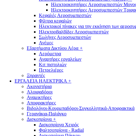
Ηλεκτροκινητήρες Αεροσυμπιεστών Μονο
Ηλεκτροκινητήρες Αεροσυμπιεστών Τριφα
Κεφαλές Αεροσυμπιεστών
Φίλτρα κεφαλών
Ηλεκτρικοί πίνακες για την εκκίνηση των αεροσ
Ηλεκτροβαλβίδες Αεροσυμπιεστών
Σωλήνες Αεροσυμπιεστών
Ανέμες
Εξαρτήματα Δικτύου Αέρα
+
Αερόμετρα
Αναρτήρες εργαλείων
Κιτ πιστολιών
Πετρελιέρες
Ξηραντές
ΕΡΓΑΛΕΙΑ ΗΛΕΚΤΡΙΚΑ
+
Ακονιστήρια
Αλοιφαδόροι
Αναμικτήρες
Αποφρακτήρες
Βιδολόγοι-Κουρμπαδόροι-Συγκολλητικά-Αποφρακτικά
Γερανάκια-Παλάγκο
Δισκοπρίονα
+
Δισκοπρίονα Χειρός
Φαλτσοπρίονα - Radial
Δισκοπρίονα Πάγκου