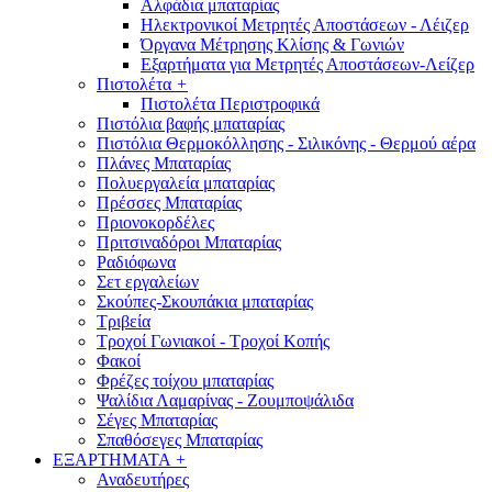
Αλφάδια μπαταρίας
Ηλεκτρονικοί Μετρητές Αποστάσεων - Λέιζερ
Όργανα Μέτρησης Κλίσης & Γωνιών
Εξαρτήματα για Μετρητές Αποστάσεων-Λείζερ
Πιστολέτα
+
Πιστολέτα Περιστροφικά
Πιστόλια βαφής μπαταρίας
Πιστόλια Θερμοκόλλησης - Σιλικόνης - Θερμού αέρα
Πλάνες Μπαταρίας
Πολυεργαλεία μπαταρίας
Πρέσσες Μπαταρίας
Πριονοκορδέλες
Πριτσιναδόροι Μπαταρίας
Ραδιόφωνα
Σετ εργαλείων
Σκούπες-Σκουπάκια μπαταρίας
Τριβεία
Τροχοί Γωνιακοί - Τροχοί Κοπής
Φακοί
Φρέζες τοίχου μπαταρίας
Ψαλίδια Λαμαρίνας - Ζουμποψάλιδα
Σέγες Μπαταρίας
Σπαθόσεγες Μπαταρίας
ΕΞΑΡΤΗΜΑΤΑ
+
Αναδευτήρες