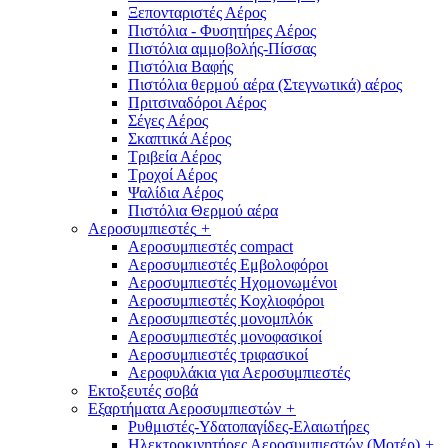
Ξεπονταριστές Αέρος
Πιστόλια - Φυσητήρες Αέρος
Πιστόλια αμμοβολής-Πίσσας
Πιστόλια Βαφής
Πιστόλια θερμού αέρα (Στεγνωτικά) αέρος
Πριτσιναδόροι Αέρος
Σέγες Αέρος
Σκαπτικά Αέρος
Τριβεία Αέρος
Τροχοί Αέρος
Ψαλίδια Αέρος
Πιστόλια Θερμού αέρα
Αεροσυμπιεστές
+
Αεροσυμπιεστές compact
Αεροσυμπιεστές Εμβολοφόροι
Αεροσυμπιεστές Ηχομονωμένοι
Αεροσυμπιεστές Κοχλιοφόροι
Αεροσυμπιεστές μονομπλόκ
Αεροσυμπιεστές μονοφασικοί
Αεροσυμπιεστές τριφασικοί
Αεροφυλάκια για Αεροσυμπιεστές
Εκτοξευτές σοβά
Εξαρτήματα Αεροσυμπιεστών
+
Ρυθμιστές-Υδατοπαγίδες-Ελαιωτήρες
Ηλεκτροκινητήρες Αεροσυμπιεστών (Μοτέρ)
+