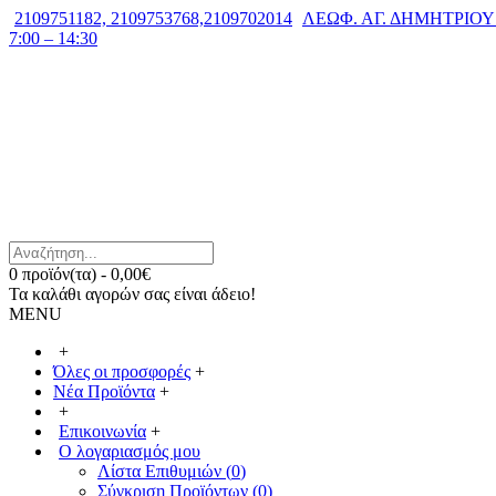
2109751182, 2109753768,2109702014
ΛΕΩΦ. ΑΓ. ΔΗΜΗΤΡΙΟΥ 7
7:00 – 14:30
0 προϊόν(τα) - 0,00€
Τα καλάθι αγορών σας είναι άδειο!
MENU
+
Όλες οι προσφορές
+
Νέα Προϊόντα
+
+
Επικοινωνία
+
Ο λογαριασμός μου
Λίστα Επιθυμιών (
0
)
Σύγκριση Προϊόντων (
0
)