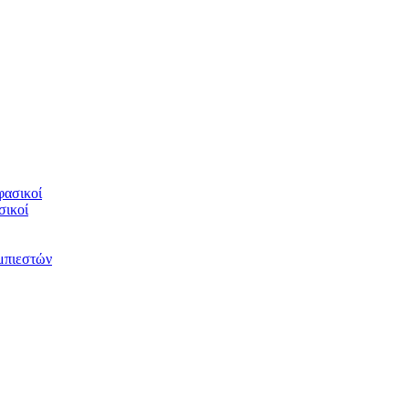
φασικοί
σικοί
υμπιεστών