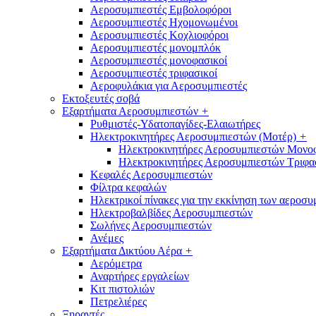
Αεροσυμπιεστές Εμβολοφόροι
Αεροσυμπιεστές Ηχομονωμένοι
Αεροσυμπιεστές Κοχλιοφόροι
Αεροσυμπιεστές μονομπλόκ
Αεροσυμπιεστές μονοφασικοί
Αεροσυμπιεστές τριφασικοί
Αεροφυλάκια για Αεροσυμπιεστές
Εκτοξευτές σοβά
Εξαρτήματα Αεροσυμπιεστών
+
Ρυθμιστές-Υδατοπαγίδες-Ελαιωτήρες
Ηλεκτροκινητήρες Αεροσυμπιεστών (Μοτέρ)
+
Ηλεκτροκινητήρες Αεροσυμπιεστών Μονο
Ηλεκτροκινητήρες Αεροσυμπιεστών Τριφα
Κεφαλές Αεροσυμπιεστών
Φίλτρα κεφαλών
Ηλεκτρικοί πίνακες για την εκκίνηση των αεροσ
Ηλεκτροβαλβίδες Αεροσυμπιεστών
Σωλήνες Αεροσυμπιεστών
Ανέμες
Εξαρτήματα Δικτύου Αέρα
+
Αερόμετρα
Αναρτήρες εργαλείων
Κιτ πιστολιών
Πετρελιέρες
Ξηραντές