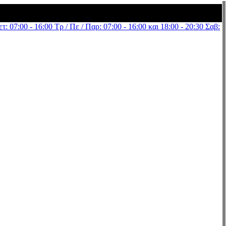
τ: 07:00 - 16:00 Τρ / Πε / Παρ: 07:00 - 16:00 και 18:00 - 20:30 Σαβ: