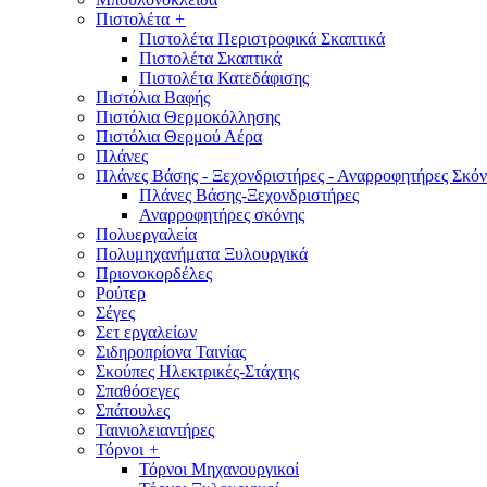
Πιστολέτα
+
Πιστολέτα Περιστροφικά Σκαπτικά
Πιστολέτα Σκαπτικά
Πιστολέτα Κατεδάφισης
Πιστόλια Βαφής
Πιστόλια Θερμοκόλλησης
Πιστόλια Θερμού Αέρα
Πλάνες
Πλάνες Βάσης - Ξεχονδριστήρες - Αναρροφητήρες Σκόν
Πλάνες Βάσης-Ξεχονδριστήρες
Αναρροφητήρες σκόνης
Πολυεργαλεία
Πολυμηχανήματα Ξυλουργικά
Πριονοκορδέλες
Ρούτερ
Σέγες
Σετ εργαλείων
Σιδηροπρίονα Ταινίας
Σκούπες Ηλεκτρικές-Στάχτης
Σπαθόσεγες
Σπάτουλες
Ταινιολειαντήρες
Τόρνοι
+
Τόρνοι Μηχανουργικοί