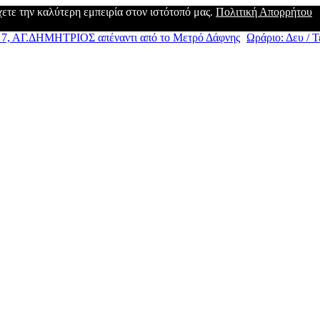
έχετε την καλύτερη εμπειρία στον ιστότοπό μας.
Πολιτική Απορρήτου
, ΑΓ.ΔΗΜΗΤΡΙΟΣ απέναντι από το Μετρό Δάφνης
Ωράριο: Δευ / Τε