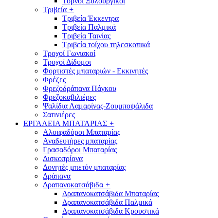
Τόρνοι Ξυλουργικοί
Τριβεία
+
Τριβεία Έκκεντρα
Τριβεία Παλμικά
Τριβεία Ταινίας
Τριβεία τοίχου τηλεσκοπικά
Τροχοί Γωνιακοί
Τροχοί Δίδυμοι
Φορτιστές μπαταριών - Εκκινητές
Φρέζες
Φρεζοδράπανα Πάγκου
Φρεζοκαβιλιέρες
Ψαλίδια Λαμαρίνας-Ζουμποψάλιδα
Σατινιέρες
ΕΡΓΑΛΕΙΑ ΜΠΑΤΑΡΙΑΣ
+
Αλοιφαδόροι Μπαταρίας
Αναδευτήρες μπαταρίας
Γρασαδόροι Μπαταρίας
Δισκοπρίονα
Δονητές μπετόν μπαταρίας
Δράπανα
Δραπανοκατσάβιδα
+
Δραπανοκατσάβιδα Μπαταρίας
Δραπανοκατσάβιδα Παλμικά
Δραπανοκατσάβιδα Κρουστικά