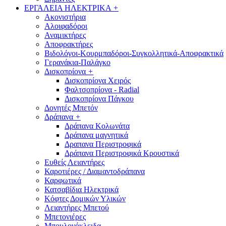
ΕΡΓΑΛΕΙΑ ΗΛΕΚΤΡΙΚΑ
+
Ακονιστήρια
Αλοιφαδόροι
Αναμικτήρες
Αποφρακτήρες
Βιδολόγοι-Κουρμπαδόροι-Συγκολλητικά-Αποφρακτικά
Γερανάκια-Παλάγκο
Δισκοπρίονα
+
Δισκοπρίονα Χειρός
Φαλτσοπρίονα - Radial
Δισκοπρίονα Πάγκου
Δονητές Μπετόν
Δράπανα
+
Δράπανα Κολωνάτα
Δράπανα μαγνητικά
Δραπανα Περιστροφικά
Δράπανα Περιστροφικά Κρουστικά
Ευθείς Λειαντήρες
Καροτιέρες / Διαμαντοδράπανα
Καρφωτικά
Κατσαβίδια Ηλεκτρικά
Κόφτες Δομικών Υλικών
Λειαντήρες Μπετού
Μπετονιέρες
Μπουλονόκλειδα