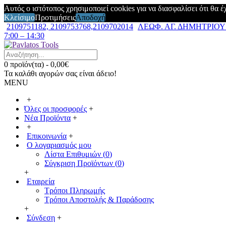
Αυτός ο ιστότοπος χρησιμοποιεί cookies για να διασφαλίσει ότι θα 
Κλείσιμο
Προτιμήσεις
Αποδοχή
2109751182, 2109753768,2109702014
ΛΕΩΦ. ΑΓ. ΔΗΜΗΤΡΙΟΥ 7
7:00 – 14:30
0 προϊόν(τα) - 0,00€
Τα καλάθι αγορών σας είναι άδειο!
MENU
+
Όλες οι προσφορές
+
Νέα Προϊόντα
+
+
Επικοινωνία
+
Ο λογαριασμός μου
Λίστα Επιθυμιών (
0
)
Σύγκριση Προϊόντων (
0
)
+
Εταιρεία
Τρόποι Πληρωμής
Τρόποι Αποστολής & Παράδοσης
+
Σύνδεση
+