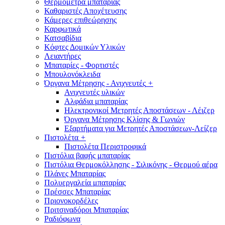
Θερμόμετρα μπαταρίας
Καθαριστές Αποχέτευσης
Κάμερες επιθεώρησης
Καρφωτικά
Κατσαβίδια
Κόφτες Δομικών Υλικών
Λειαντήρες
Μπαταρίες - Φορτιστές
Μπουλονόκλειδα
Όργανα Μέτρησης - Ανιχνευτές
+
Ανιχνευτές υλικών
Αλφάδια μπαταρίας
Ηλεκτρονικοί Μετρητές Αποστάσεων - Λέιζερ
Όργανα Μέτρησης Κλίσης & Γωνιών
Εξαρτήματα για Μετρητές Αποστάσεων-Λείζερ
Πιστολέτα
+
Πιστολέτα Περιστροφικά
Πιστόλια βαφής μπαταρίας
Πιστόλια Θερμοκόλλησης - Σιλικόνης - Θερμού αέρα
Πλάνες Μπαταρίας
Πολυεργαλεία μπαταρίας
Πρέσσες Μπαταρίας
Πριονοκορδέλες
Πριτσιναδόροι Μπαταρίας
Ραδιόφωνα