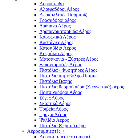
Αεροκόπιδα
Αλοιφαδόροι Αέρος
Αποκολλητές Παρμπρίζ
Γρασαδόροι αέρος
Δράπανα Αέρος
Δραπανοκατσάβιδα Αέρος
Καρφωτικά Αέρος
Καστάνιες Αέρος
Κατσαβίδια Αέρος
Κοφτάκια Αέρος
Ματσακόνια - Ξύστρες Αέρος
Ξεπονταριστές Αέρος
Πιστόλια - Φυσητήρες Αέρος
Πιστόλια αμμοβολής-Πίσσας
Πιστόλια Βαφής
Πιστόλια θερμού αέρα (Στεγνωτικά) αέρος
Πριτσιναδόροι Αέρος
Σέγες Αέρος
Σκαπτικά Αέρος
Τριβεία Αέρος
Τροχοί Αέρος
Ψαλίδια Αέρος
Πιστόλια Θερμού αέρα
Αεροσυμπιεστές
+
Αεροσυμπιεστές compact