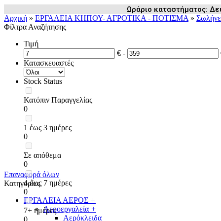
Ωράριο καταστήματος: Δευ /
Αρχική
»
ΕΡΓΑΛΕΙΑ ΚΗΠΟΥ- ΑΓΡΟΤΙΚΑ - ΠΟΤΙΣΜΑ
»
Σωλήνε
Φίλτρα Αναζήτησης
Τιμή
€ -
Κατασκευαστές
Stock Status
Κατόπιν Παραγγελίας
0
1 έως 3 ημέρες
0
Σε απόθεμα
0
Επαναφορά όλων
4 έως 7 ημέρες
Κατηγορίες
0
ΕΡΓΑΛΕΙΑ ΑΕΡΟΣ
+
Αεροεργαλεία
+
7+ ημέρες
Αερόκλειδα
0