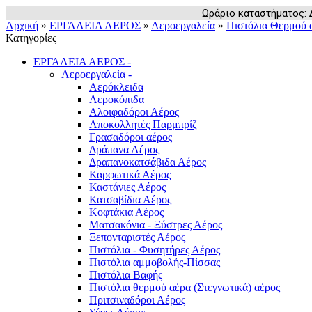
Ωράριο καταστήματος: Δευ
Αρχική
»
ΕΡΓΑΛΕΙΑ ΑΕΡΟΣ
»
Αεροεργαλεία
»
Πιστόλια Θερμού 
Κατηγορίες
ΕΡΓΑΛΕΙΑ ΑΕΡΟΣ
-
Αεροεργαλεία
-
Αερόκλειδα
Αεροκόπιδα
Αλοιφαδόροι Αέρος
Αποκολλητές Παρμπρίζ
Γρασαδόροι αέρος
Δράπανα Αέρος
Δραπανοκατσάβιδα Αέρος
Καρφωτικά Αέρος
Καστάνιες Αέρος
Κατσαβίδια Αέρος
Κοφτάκια Αέρος
Ματσακόνια - Ξύστρες Αέρος
Ξεπονταριστές Αέρος
Πιστόλια - Φυσητήρες Αέρος
Πιστόλια αμμοβολής-Πίσσας
Πιστόλια Βαφής
Πιστόλια θερμού αέρα (Στεγνωτικά) αέρος
Πριτσιναδόροι Αέρος