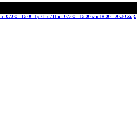
τ: 07:00 - 16:00 Τρ / Πε / Παρ: 07:00 - 16:00 και 18:00 - 20:30 Σαβ: