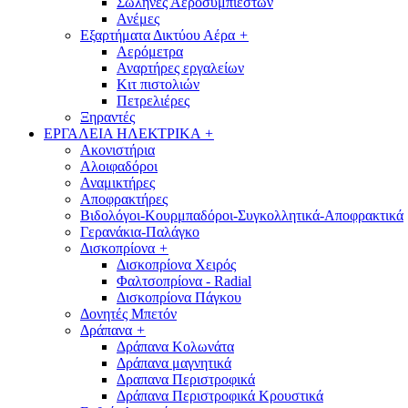
Σωλήνες Αεροσυμπιεστών
Ανέμες
Εξαρτήματα Δικτύου Αέρα
+
Αερόμετρα
Αναρτήρες εργαλείων
Κιτ πιστολιών
Πετρελιέρες
Ξηραντές
ΕΡΓΑΛΕΙΑ ΗΛΕΚΤΡΙΚΑ
+
Ακονιστήρια
Αλοιφαδόροι
Αναμικτήρες
Αποφρακτήρες
Βιδολόγοι-Κουρμπαδόροι-Συγκολλητικά-Αποφρακτικά
Γερανάκια-Παλάγκο
Δισκοπρίονα
+
Δισκοπρίονα Χειρός
Φαλτσοπρίονα - Radial
Δισκοπρίονα Πάγκου
Δονητές Μπετόν
Δράπανα
+
Δράπανα Κολωνάτα
Δράπανα μαγνητικά
Δραπανα Περιστροφικά
Δράπανα Περιστροφικά Κρουστικά