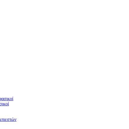
φασικοί
σικοί
υμπιεστών