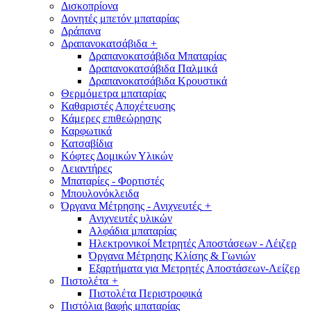
Δισκοπρίονα
Δονητές μπετόν μπαταρίας
Δράπανα
Δραπανοκατσάβιδα
+
Δραπανοκατσάβιδα Μπαταρίας
Δραπανοκατσάβιδα Παλμικά
Δραπανοκατσάβιδα Κρουστικά
Θερμόμετρα μπαταρίας
Καθαριστές Αποχέτευσης
Κάμερες επιθεώρησης
Καρφωτικά
Κατσαβίδια
Κόφτες Δομικών Υλικών
Λειαντήρες
Μπαταρίες - Φορτιστές
Μπουλονόκλειδα
Όργανα Μέτρησης - Ανιχνευτές
+
Ανιχνευτές υλικών
Αλφάδια μπαταρίας
Ηλεκτρονικοί Μετρητές Αποστάσεων - Λέιζερ
Όργανα Μέτρησης Κλίσης & Γωνιών
Εξαρτήματα για Μετρητές Αποστάσεων-Λείζερ
Πιστολέτα
+
Πιστολέτα Περιστροφικά
Πιστόλια βαφής μπαταρίας