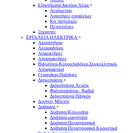
Εξαρτήματα Δικτύου Αέρα
+
Αερόμετρα
Αναρτήρες εργαλείων
Κιτ πιστολιών
Πετρελιέρες
Ξηραντές
ΕΡΓΑΛΕΙΑ ΗΛΕΚΤΡΙΚΑ
+
Ακονιστήρια
Αλοιφαδόροι
Αναμικτήρες
Αποφρακτήρες
Βιδολόγοι-Κουρμπαδόροι-Συγκολλητικά-
Αποφρακτικά
Γερανάκια-Παλάγκο
Δισκοπρίονα
+
Δισκοπρίονα Χειρός
Φαλτσοπρίονα - Radial
Δισκοπρίονα Πάγκου
Δονητές Μπετόν
Δράπανα
+
Δράπανα Κολωνάτα
Δράπανα μαγνητικά
Δραπανα Περιστροφικά
Δράπανα Περιστροφικά Κρουστικά