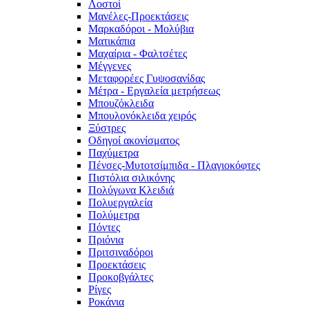
Λοστοί
Μανέλες-Προεκτάσεις
Μαρκαδόροι - Μολύβια
Ματικάπια
Μαχαίρια - Φαλτσέτες
Μέγγενες
Μεταφορέες Γυψοσανίδας
Μέτρα - Εργαλεία μετρήσεως
Μπουζόκλειδα
Μπουλονόκλειδα χειρός
Ξύστρες
Οδηγοί ακονίσματος
Παχύμετρα
Πένσες-Μυτοτσίμπιδα - Πλαγιοκόφτες
Πιστόλια σιλικόνης
Πολύγωνα Κλειδιά
Πολυεργαλεία
Πολύμετρα
Πόντες
Πριόνια
Πριτσιναδόροι
Προεκτάσεις
Προκοβγάλτες
Ρίγες
Ροκάνια