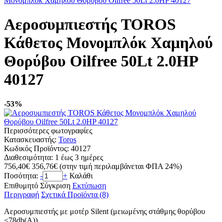
Μονομπλόκ Χαμηλού Θορύβου Oilfree 50Lt 2.0HP 40127
Αεροσυμπιεστής TOROS
Κάθετος Μονομπλόκ Χαμηλού
Θορύβου Oilfree 50Lt 2.0HP
40127
-53%
Περισσότερες φωτογραφίες
Κατασκευαστής:
Toros
Κωδικός Προϊόντος:
40127
Διαθεσιμότητα:
1 έως 3 ημέρες
756,40€
356,76€
(στην τιμή περιλαμβάνεται ΦΠΑ 24%)
Ποσότητα:
-
+
Καλάθι
Επιθυμητό
Σύγκριση
Εκτύπωση
Περιγραφή
Σχετικά Προϊόντα (8)
Αεροσυμπιεστής με μοτέρ Silent (μειωμένης στάθμης θορύβου
<78db(A)).