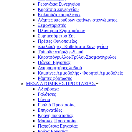
Γερανάκια Συνεργείου
Καρότσια Συνεργείου
Κολαούζα και φιλιέρες
Λάμπες υπερύθρων ακτίνων στεγνώματος
Ξεμονταριστές
Πλυντήρια Εξαρτημάτων
Συμπιεσόμετρα Σετ
Πρέσες Φανοποιείας
Ξαπλώστρες- Καθίσματα Συνεργείου
Τρίποδα στήριξης-Stand
Καροτσόγρυλλοι-Γρύλοι-Σασμανόγρυλοι
Πάγκοι Εργασίας
Αναρροφητήρες λαδιού
Καμπίνες Αμμοβολής - Φορητοί Αμμοβολείς
Ράμπες φόρτωσης
ΜΕΣΑ ΑΤΟΜΙΚΗΣ ΠΡΟΣΤΑΣΙΑΣ
+
Αδιάβροχα
Γαλότσες
Γάντια
Γυαλιά Προστασίας
Επιγονατίδες
Κράνη προστασίας
Μάσκες Προστασίας
Παπούτσια Εργασίας
Ρούχα Εργασίας