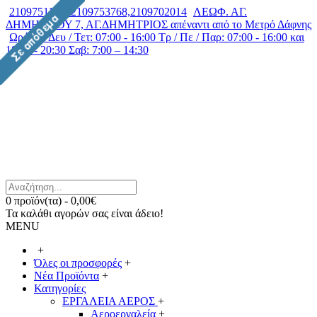
2109751182, 2109753768,2109702014
ΛΕΩΦ. ΑΓ.
ΔΗΜΗΤΡΙΟΥ 7, ΑΓ.ΔΗΜΗΤΡΙΟΣ απέναντι από το Μετρό Δάφνης
Ωράριο: Δευ / Τετ: 07:00 - 16:00 Τρ / Πε / Παρ: 07:00 - 16:00 και
18:00 - 20:30 Σαβ: 7:00 – 14:30
0 προϊόν(τα) - 0,00€
Τα καλάθι αγορών σας είναι άδειο!
MENU
+
Όλες οι προσφορές
+
Νέα Προϊόντα
+
Κατηγορίες
ΕΡΓΑΛΕΙΑ ΑΕΡΟΣ
+
Αεροεργαλεία
+