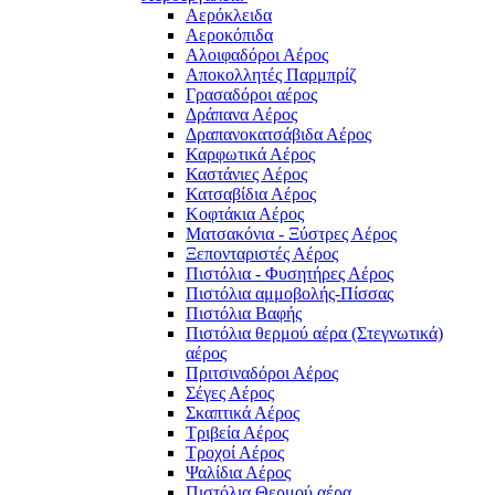
Αερόκλειδα
Αεροκόπιδα
Αλοιφαδόροι Αέρος
Αποκολλητές Παρμπρίζ
Γρασαδόροι αέρος
Δράπανα Αέρος
Δραπανοκατσάβιδα Αέρος
Καρφωτικά Αέρος
Καστάνιες Αέρος
Κατσαβίδια Αέρος
Κοφτάκια Αέρος
Ματσακόνια - Ξύστρες Αέρος
Ξεπονταριστές Αέρος
Πιστόλια - Φυσητήρες Αέρος
Πιστόλια αμμοβολής-Πίσσας
Πιστόλια Βαφής
Πιστόλια θερμού αέρα (Στεγνωτικά)
αέρος
Πριτσιναδόροι Αέρος
Σέγες Αέρος
Σκαπτικά Αέρος
Τριβεία Αέρος
Τροχοί Αέρος
Ψαλίδια Αέρος
Πιστόλια Θερμού αέρα