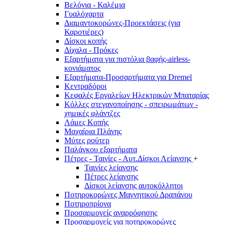
Βελόνια - Καλέμια
Γυαλόχαρτα
Διαμαντοκορώνες-Προεκτάσεις (για
Καροτιέρες)
Δίσκοι κοπής
Δίχαλα - Πρόκες
Εξαρτήματα για πιστόλια βαφής-airless-
κονιάματος
Εξαρτήματα-Προσαρτήματα για Dremel
Κεντραδόροι
Κεφαλές Εργαλείων Ηλεκτρικών Μπαταρίας
Κόλλες στεγανοποίησης - σπειρωμάτων -
χημικές φλάντζες
Λάμες Κοπής
Μαχαίρια Πλάνης
Μύτες ρούτερ
Παλάγκου εξαρτήματα
Πέτρες - Ταινίες - Αυτ.Δίσκοι Λείανσης
+
Ταινίες λείανσης
Πέτρες λείανσης
Δίσκοι λείανσης αυτοκόλλητοι
Ποτηροκορώνες Μαγνητικού Δραπάνου
Ποτηροπρίονα
Προσαρμογείς αναρρόφησης
Προσαρμογείς για ποτηροκορώνες