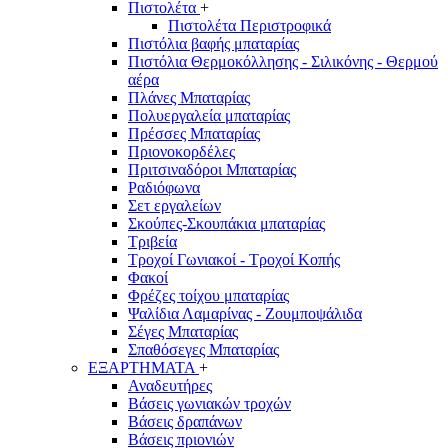
Πιστολέτα
+
Πιστολέτα Περιστροφικά
Πιστόλια βαφής μπαταρίας
Πιστόλια Θερμοκόλλησης - Σιλικόνης - Θερμού
αέρα
Πλάνες Μπαταρίας
Πολυεργαλεία μπαταρίας
Πρέσσες Μπαταρίας
Πριονοκορδέλες
Πριτσιναδόροι Μπαταρίας
Ραδιόφωνα
Σετ εργαλείων
Σκούπες-Σκουπάκια μπαταρίας
Τριβεία
Τροχοί Γωνιακοί - Τροχοί Κοπής
Φακοί
Φρέζες τοίχου μπαταρίας
Ψαλίδια Λαμαρίνας - Ζουμποψάλιδα
Σέγες Μπαταρίας
Σπαθόσεγες Μπαταρίας
ΕΞΑΡΤΗΜΑΤΑ
+
Αναδευτήρες
Βάσεις γωνιακών τροχών
Βάσεις δραπάνων
Βάσεις πριονιών