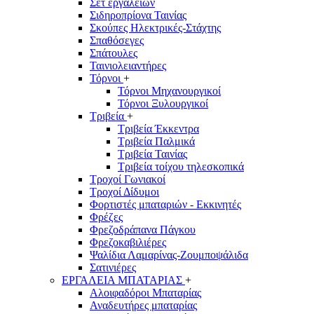
Σετ εργαλείων
Σιδηροπρίονα Ταινίας
Σκούπες Ηλεκτρικές-Στάχτης
Σπαθόσεγες
Σπάτουλες
Ταινιολειαντήρες
Τόρνοι
+
Τόρνοι Μηχανουργικοί
Τόρνοι Ξυλουργικοί
Τριβεία
+
Τριβεία Έκκεντρα
Τριβεία Παλμικά
Τριβεία Ταινίας
Τριβεία τοίχου τηλεσκοπικά
Τροχοί Γωνιακοί
Τροχοί Δίδυμοι
Φορτιστές μπαταριών - Εκκινητές
Φρέζες
Φρεζοδράπανα Πάγκου
Φρεζοκαβιλιέρες
Ψαλίδια Λαμαρίνας-Ζουμποψάλιδα
Σατινιέρες
ΕΡΓΑΛΕΙΑ ΜΠΑΤΑΡΙΑΣ
+
Αλοιφαδόροι Μπαταρίας
Αναδευτήρες μπαταρίας