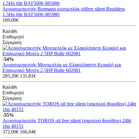
Αεροσυμπιεστής Bormann μονομπλόκ oilfree silent Brushless
1.5Hp 6ltr BAT5006 085980
169,00€
Καλάθι
Επιθυμητό
Σύγκριση
-54%
Αεροσυμπιεστής Μονομπλόκ με Ελαιολίπαντη Κεφαλή και
Επαγωγικό Μοτέρ 2,5HP Bulle 602081
285,20€
131,81€
Καλάθι
Επιθυμητό
Σύγκριση
-55%
Αεροσυμπιεστής TOROS oil free silent (χαμηλού θορύβου) 24ltr
1hp 40151
372,00€
166,04€