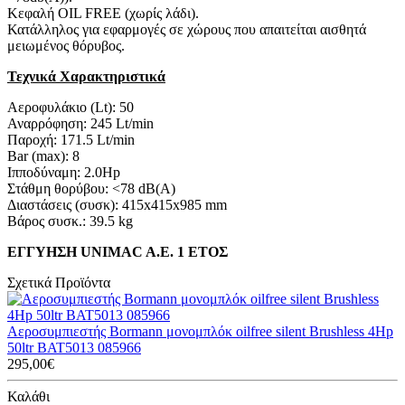
Κεφαλή OIL FREE (χωρίς λάδι).
Κατάλληλος για εφαρμογές σε χώρους που απαιτείται αισθητά
μειωμένος θόρυβος.
Τεχνικά Χαρακτηριστικά
Αεροφυλάκιο (Lt): 50
Αναρρόφηση: 245 Lt/min
Παροχή: 171.5 Lt/min
Bar (max): 8
Ιπποδύναμη: 2.0Hp
Στάθμη θορύβου: <78 dB(A)
Διαστάσεις (συσκ): 415x415x985 mm
Βάρος συσκ.: 39.5 kg
ΕΓΓΥΗΣΗ UNIMAC A.E. 1 ΕΤΟΣ
Σχετικά Προϊόντα
Αεροσυμπιεστής Bormann μονομπλόκ oilfree silent Brushless 4Hp
50ltr BAT5013 085966
295,00€
Καλάθι