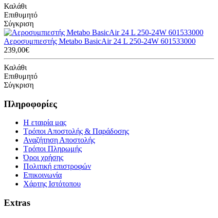
Καλάθι
Επιθυμητό
Σύγκριση
Αεροσυμπιεστής Metabo BasicAir 24 L 250-24W 601533000
239,00€
Καλάθι
Επιθυμητό
Σύγκριση
Πληροφορίες
Η εταιρία μας
Τρόποι Αποστολής & Παράδοσης
Αναζήτηση Αποστολής
Τρόποι Πληρωμής
Όροι χρήσης
Πολιτική επιστροφών
Επικοινωνία
Χάρτης Ιστότοπου
Extras