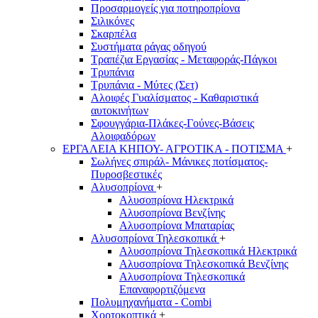
Προσαρμογείς για ποτηροπρίονα
Σιλικόνες
Σκαρπέλα
Συστήματα ράγας οδηγού
Τραπέζια Εργασίας - Μεταφοράς-Πάγκοι
Τρυπάνια
Τρυπάνια - Μύτες (Σετ)
Αλοιφές Γυαλίσματος - Καθαριστικά
αυτοκινήτων
Σφουγγάρια-Πλάκες-Γούνες-Βάσεις
Αλοιφαδόρων
ΕΡΓΑΛΕΙΑ ΚΗΠΟΥ- ΑΓΡΟΤΙΚΑ - ΠΟΤΙΣΜΑ
+
Σωλήνες σπιράλ- Μάνικες ποτίσματος-
Πυροσβεστικές
Αλυσοπρίονα
+
Αλυσοπρίονα Ηλεκτρικά
Αλυσοπρίονα Βενζίνης
Αλυσοπρίονα Μπαταρίας
Αλυσοπρίονα Τηλεσκοπικά
+
Αλυσοπρίονα Τηλεσκοπικά Ηλεκτρικά
Αλυσοπρίονα Τηλεσκοπικά Βενζίνης
Αλυσοπρίονα Τηλεσκοπικά
Επαναφορτιζόμενα
Πολυμηχανήματα - Combi
Χορτοκοπτικά
+