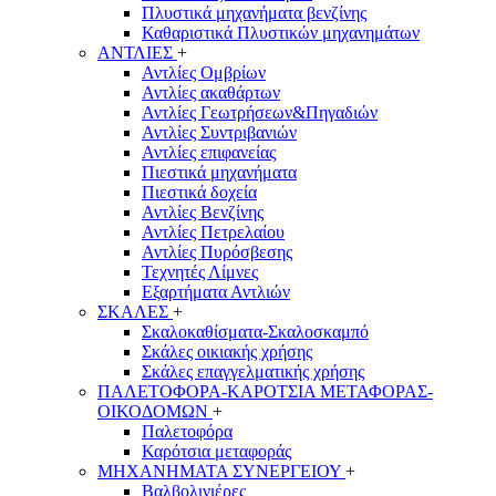
Πλυστικά μηχανήματα βενζίνης
Καθαριστικά Πλυστικών μηχανημάτων
ΑΝΤΛΙΕΣ
+
Αντλίες Ομβρίων
Αντλίες ακαθάρτων
Αντλίες Γεωτρήσεων&Πηγαδιών
Αντλίες Συντριβανιών
Αντλίες επιφανείας
Πιεστικά μηχανήματα
Πιεστικά δοχεία
Αντλίες Βενζίνης
Αντλίες Πετρελαίου
Αντλίες Πυρόσβεσης
Τεχνητές Λίμνες
Εξαρτήματα Αντλιών
ΣΚΑΛΕΣ
+
Σκαλοκαθίσματα-Σκαλοσκαμπό
Σκάλες οικιακής χρήσης
Σκάλες επαγγελματικής χρήσης
ΠΑΛΕΤΟΦΟΡΑ-ΚΑΡΟΤΣΙΑ ΜΕΤΑΦΟΡΑΣ-
ΟΙΚΟΔΟΜΩΝ
+
Παλετοφόρα
Καρότσια μεταφοράς
ΜΗΧΑΝΗΜΑΤΑ ΣΥΝΕΡΓΕΙΟΥ
+
Βαλβολινιέρες