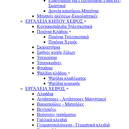
Εξαρτήματα για Γεωτρύπανα-Τριβέλες-
Σκαπτικά
Δοχεία καυσίμου-Μπιτόνια
Μηχανές αλέσεως-Εκκολαπτικές
ΕΡΓΑΛΕΙΑ ΚΗΠΟΥ ΧΕΙΡΟΣ
+
Κονταροψάλιδα Τηλεσκοπικά
Πριόνια Κλάδου
+
Πριόνια Τηλεσκοπικά
Πριόνια Χειρός
Σκαλιστήρια
Σφήνες κοπής ξύλων
Τσεκούρια
Τσουγκράνες
Φτυάρια
Ψαλίδια κλάδου
+
Ψαλίδια κλαδέματος
Ψαλίδια κορυφής
ΕΡΓΑΛΕΙΑ ΧΕΙΡΟΣ
+
Αλφάδια
Αντάπτορες - Αντάπτορες Μαγνητικοί
Βαριοπούλες - Ματσόλες
Βεντούζες
Βούρτσες τριψίματος
Γαλλικά κλειδιά
Γερμανοπολύγωνα - Γερμανικά κλειδιά