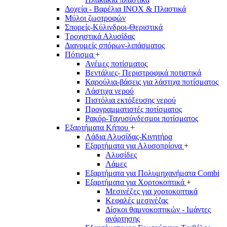
Δοχεία - Βαρέλια INOX & Πλαστικά
Μύλοι ζωοτροφών
Σπορείς-Κύλινδροι-Θεριστικά
Τροχιστικά Αλυσίδας
Διανομείς σπόρων-λιπάσματος
Πότισμα
+
Ανέμες ποτίσματος
Βεντάλιες- Περιστροφικά ποτιστικά
Καρούλια-βάσεις για λάστιχα ποτίσματος
Λάστιχα νερού
Πιστόλια εκτόξευσης νερού
Προγραμματιστές ποτίσματος
Ρακόρ-Ταχυσύνδεσμοι ποτίσματος
Εξαρτήματα Κήπου
+
Λάδια Αλυσίδας-Κινητήρα
Εξαρτήματα για Αλυσοπρίονα
+
Αλυσίδες
Λάμες
Εξαρτήματα για Πολυμηχανήματα Combi
Εξαρτήματα για Χορτοκοπτικά
+
Μεσινέζες για χορτοκοπτικά
Κεφαλές μεσινέζας
Δίσκοι θαμνοκοπτικών - Ιμάντες
ανάρτησης