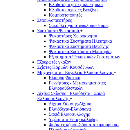
Κλαδοτεμαχιστές ηλεκτρικοί
Κλαδοτεμαχιστές Βενζίνης
Κομποστοποιητές
Σταφυλοπιεστήρες
+
Σακούλες για σταφυλοπιεστήρες
Συστήματα Ψεκασμού
+
Ψεκαστήρες Χειροκίνητοι
Ψεκαστικά Συστήματα Ηλεκτρικά
Ψεκαστικά Συστήματα Βενζίνης
Ψεκαστικά Συστήματα Μπαταρίας
Εξαρτήματα Ψεκαστικών Συστημάτων
Εξαερωτές γκαζόν
Σχίστες Κορμών-Καυσόξυλων
Μηχανήματα - Εργαλεία Ελαιοσυλλογής
+
Ελαιοραβδιστικά
Γεννήτριες - Μετασχηματιστές
Ελαιοραβδιστικών
Δίχτυα Σκίασης - Ελαιόδιχτα - Σακιά
Ελλαιοσυλλογής
+
Δίχτυα Σκίασης-Δίχτυα
Ελαιόδιχτα-Ελαιόπανα
Σακιά Ελαιοσυλλογής
Υφάσματα Εδαφοκάλυψης
Φράκτες κήπου-Σύρματα κηπουρικής-
Πλακάκια πλαστικά