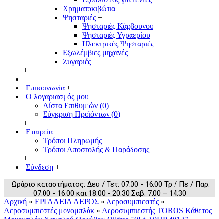
Χρηματοκιβώτια
Ψησταριές
+
Ψησταριές Κάρβουνου
Ψησταριές Υγραερίου
Ηλεκτρικές Ψησταριές
Εξωλέμβιες μηχανές
Ζυγαριές
+
+
Επικοινωνία
+
Ο λογαριασμός μου
Λίστα Επιθυμιών (
0
)
Σύγκριση Προϊόντων (
0
)
+
Εταιρεία
Τρόποι Πληρωμής
Τρόποι Αποστολής & Παράδοσης
+
Σύνδεση
+
Ωράριο καταστήματος: Δευ / Τετ: 07:00 - 16:00 Τρ / Πε / Παρ:
07:00 - 16:00 και 18:00 - 20:30 Σαβ: 7:00 – 14:30
Αρχική
»
ΕΡΓΑΛΕΙΑ ΑΕΡΟΣ
»
Αεροσυμπιεστές
»
Αεροσυμπιεστές μονομπλόκ
»
Αεροσυμπιεστής TOROS Κάθετος