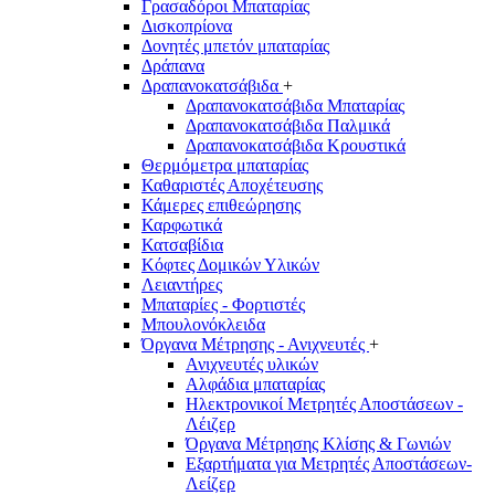
Γρασαδόροι Μπαταρίας
Δισκοπρίονα
Δονητές μπετόν μπαταρίας
Δράπανα
Δραπανοκατσάβιδα
+
Δραπανοκατσάβιδα Μπαταρίας
Δραπανοκατσάβιδα Παλμικά
Δραπανοκατσάβιδα Κρουστικά
Θερμόμετρα μπαταρίας
Καθαριστές Αποχέτευσης
Κάμερες επιθεώρησης
Καρφωτικά
Κατσαβίδια
Κόφτες Δομικών Υλικών
Λειαντήρες
Μπαταρίες - Φορτιστές
Μπουλονόκλειδα
Όργανα Μέτρησης - Ανιχνευτές
+
Ανιχνευτές υλικών
Αλφάδια μπαταρίας
Ηλεκτρονικοί Μετρητές Αποστάσεων -
Λέιζερ
Όργανα Μέτρησης Κλίσης & Γωνιών
Εξαρτήματα για Μετρητές Αποστάσεων-
Λείζερ