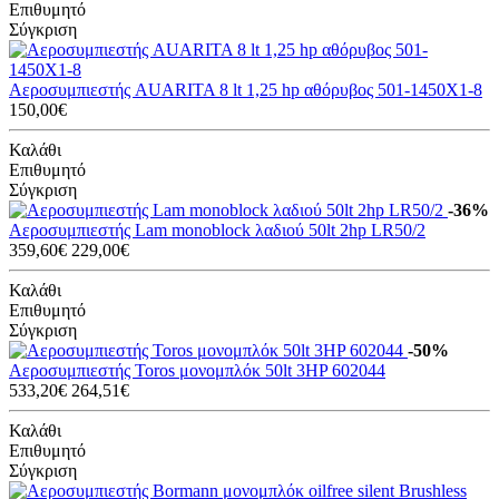
Επιθυμητό
Σύγκριση
Αεροσυμπιεστής AUARITA 8 lt 1,25 hp αθόρυβος 501-1450X1-8
150,00€
Καλάθι
Επιθυμητό
Σύγκριση
-36%
Αεροσυμπιεστής Lam monoblock λαδιού 50lt 2hp LR50/2
359,60€
229,00€
Καλάθι
Επιθυμητό
Σύγκριση
-50%
Αεροσυμπιεστής Toros μονομπλόκ 50lt 3HP 602044
533,20€
264,51€
Καλάθι
Επιθυμητό
Σύγκριση