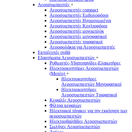
Αεροσυμπιεστές
+
Αεροσυμπιεστές compact
Αεροσυμπιεστές Εμβολοφόροι
Αεροσυμπιεστές Ηχομονωμένοι
Αεροσυμπιεστές Κοχλιοφόροι
Αεροσυμπιεστές μονομπλόκ
Αεροσυμπιεστές μονοφασικοί
Αεροσυμπιεστές τριφασικοί
Αεροφυλάκια για Αεροσυμπιεστές
Εκτοξευτές σοβά
Εξαρτήματα Αεροσυμπιεστών
+
Ρυθμιστές-Υδατοπαγίδες-Ελαιωτήρες
Ηλεκτροκινητήρες Αεροσυμπιεστών
(Μοτέρ)
+
Ηλεκτροκινητήρες
Αεροσυμπιεστών Μονοφασικοί
Ηλεκτροκινητήρες
Αεροσυμπιεστών Τριφασικοί
Κεφαλές Αεροσυμπιεστών
Φίλτρα κεφαλών
Ηλεκτρικοί πίνακες για την εκκίνηση των
αεροσυμπιεστών
Ηλεκτροβαλβίδες Αεροσυμπιεστών
Σωλήνες Αεροσυμπιεστών
Ανέμες