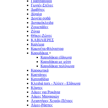
Γρασσαδόροι
Γωνιές-Στέλες
Διαβήτες
Δίχαλα
Δοχεία σοβά
Δυναμόκλειδα
Ζουμπάδες
Ζύγια
Θήκες-Ζώνες
ΚΑΒΙΛΙΕΡΕΣ
Καλέμια
Καμινέτα-Φλόγιστρα
Καρυδάκια
+
Καρυδάκια εξάγωνα
Καρυδάκια με μύτη
Καρυδάκια πολύγωνα
Καρφωτικά
Καστάνιες
Κατσαβίδια
Κλειδιά torx - Άλλεν - Εξάγωνα
Κόφτες
Λάμες για Ροκάνια
Λάμες Μαχαιριών
Λειαντήρες Χειρός-Πέτρες
Λίμες-Ράσπες