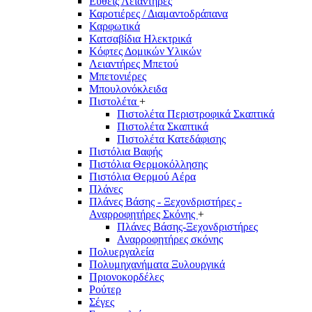
Ευθείς Λειαντήρες
Καροτιέρες / Διαμαντοδράπανα
Καρφωτικά
Κατσαβίδια Ηλεκτρικά
Κόφτες Δομικών Υλικών
Λειαντήρες Μπετού
Μπετονιέρες
Μπουλονόκλειδα
Πιστολέτα
+
Πιστολέτα Περιστροφικά Σκαπτικά
Πιστολέτα Σκαπτικά
Πιστολέτα Κατεδάφισης
Πιστόλια Βαφής
Πιστόλια Θερμοκόλλησης
Πιστόλια Θερμού Αέρα
Πλάνες
Πλάνες Βάσης - Ξεχονδριστήρες -
Αναρροφητήρες Σκόνης
+
Πλάνες Βάσης-Ξεχονδριστήρες
Αναρροφητήρες σκόνης
Πολυεργαλεία
Πολυμηχανήματα Ξυλουργικά
Πριονοκορδέλες
Ρούτερ
Σέγες