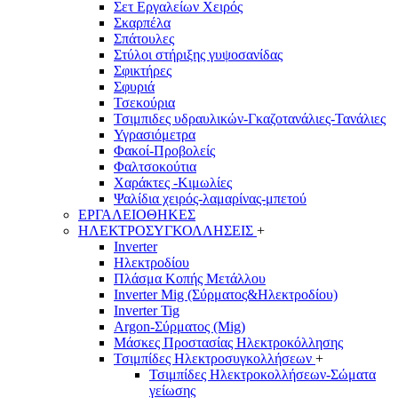
Σετ Εργαλείων Χειρός
Σκαρπέλα
Σπάτουλες
Στύλοι στήριξης γυψοσανίδας
Σφικτήρες
Σφυριά
Τσεκούρια
Τσιμπιδες υδραυλικών-Γκαζοτανάλιες-Τανάλιες
Υγρασιόμετρα
Φακοί-Προβολείς
Φαλτσοκούτια
Χαράκτες -Κιμωλίες
Ψαλίδια χειρός-λαμαρίνας-μπετού
ΕΡΓΑΛΕΙΟΘΗΚΕΣ
ΗΛΕΚΤΡΟΣΥΓΚΟΛΛΗΣΕΙΣ
+
Inverter
Ηλεκτροδίου
Πλάσμα Κοπής Μετάλλου
Inverter Mig (Σύρματος&Ηλεκτροδίου)
Inverter Tig
Argon-Σύρματος (Mig)
Μάσκες Προστασίας Ηλεκτροκόλλησης
Τσιμπίδες Ηλεκτροσυγκολλήσεων
+
Τσιμπίδες Ηλεκτροκολλήσεων-Σώματα
γείωσης