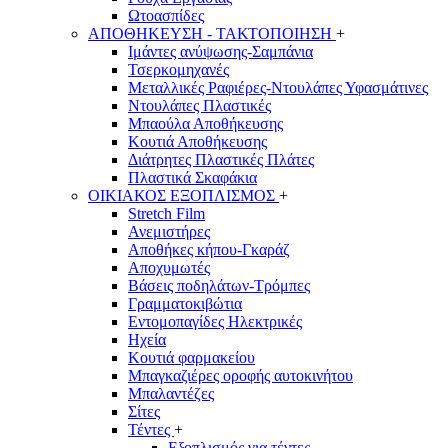
Ωτοασπίδες
ΑΠΟΘΗΚΕΥΣΗ - ΤΑΚΤΟΠΟΙΗΣΗ
+
Ιμάντες ανύψωσης-Σαμπάνια
Τσερκομηχανές
Μεταλλικές Ραφιέρες-Ντουλάπες Υφασμάτινες
Ντουλάπες Πλαστικές
Μπαούλα Αποθήκευσης
Κουτιά Αποθήκευσης
Διάτρητες Πλαστικές Πλάτες
Πλαστικά Σκαφάκια
ΟΙΚΙΑΚΟΣ ΕΞΟΠΛΙΣΜΟΣ
+
Stretch Film
Ανεμιστήρες
Αποθήκες κήπου-Γκαράζ
Αποχυμωτές
Βάσεις ποδηλάτων-Τρόμπες
Γραμματοκιβώτια
Εντομοπαγίδες Ηλεκτρικές
Ηχεία
Κουτιά φαρμακείου
Μπαγκαζιέρες οροφής αυτοκινήτου
Μπαλαντέζες
Σίτες
Τέντες
+
Εξοπλισμός για τέντες