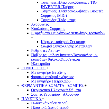
Τσιμπίδες Ηλεκτροκολλήσεων TIG
INVERTER Πλήρης
Τσιμπίδες Ηλεκτροκολλήσεων Βιδωτές
Σύρματος (MIG)
Τσιμπίδες Πλάσματος
Ανορθωτές
Κουλούρες Σύρματος
Εξαρτήματα Οξυγόνου-Ασετυλίνης-Προπανίου
+
Κόφτες σταθεροί- Σετ κοπής
Σαλμοί Συγκόλλησης Μετάλλων
Ρυθμιστές Αερίων
Πρίζες τσιμπίδων Inverter-Ταχυσύνδεσμοι
καλωδίων θηλυκοί&αρσενικοιί
Ηλεκτρόδια
ΓΕΝΝΗΤΡΙΕΣ
+
Με κινητήρα Βενζίνης
Φορητοί σταθμοί ενέργειας
Με κινητήρα Πετρελαίου
ΘΕΡΜΑΝΤΙΚΑ ΣΩΜΑΤΑ - ΣΟΜΠΕΣ
+
Θερμαντικά Ηλεκτρικά Σώματα
Σόμπες Υγραερίου - Αλογόνου
ΠΛΥΣΤΙΚΑ
+
Πλυστικά κρύου νερού
Πλυστικά ζεστού νερού