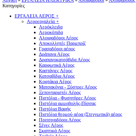
Αρχική
»
ΕΡΓΑΛΕΙΑ ΗΛΕΚΤΡΙΚΑ
»
Αλοιφαδόροι
»
Αλοιφαδόρο
Κατηγορίες
ΕΡΓΑΛΕΙΑ ΑΕΡΟΣ
+
Αεροεργαλεία
+
Αερόκλειδα
Αεροκόπιδα
Αλοιφαδόροι Αέρος
Αποκολλητές Παρμπρίζ
Γρασαδόροι αέρος
Δράπανα Αέρος
Δραπανοκατσάβιδα Αέρος
Καρφωτικά Αέρος
Καστάνιες Αέρος
Κατσαβίδια Αέρος
Κοφτάκια Αέρος
Ματσακόνια - Ξύστρες Αέρος
Ξεπονταριστές Αέρος
Πιστόλια - Φυσητήρες Αέρος
Πιστόλια αμμοβολής-Πίσσας
Πιστόλια Βαφής
Πιστόλια θερμού αέρα (Στεγνωτικά) αέρος
Πριτσιναδόροι Αέρος
Σέγες Αέρος
Σκαπτικά Αέρος