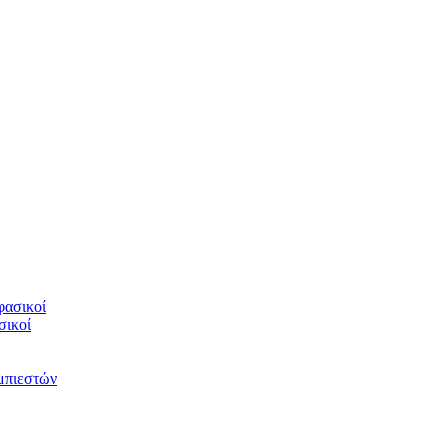
φασικοί
σικοί
υμπιεστών