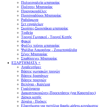
Πολυεργαλεία μπαταρίας
Πρέσσες Μπαταρίας
Πριονοκορδέλες
Πριτσιναδόροι Μπαταρίας
Ραδιόφωνα
Σετ εργαλείων
Σκούπες-Σκουπάκια μπαταρίας
Τριβεία
Τροχοί Γωνιακοί - Τροχοί Κοπής
Φακοί
Φρέζες τοίχου μπαταρίας
Ψαλίδια Λαμαρίνας - Ζουμποψάλιδα
Σέγες Μπαταρίας
Σπαθόσεγες Μπαταρίας
ΕΞΑΡΤΗΜΑΤΑ
+
Αναδευτήρες
Βάσεις γωνιακών τροχών
Βάσεις δραπάνων
Βάσεις πριονιών
Βελόνια - Καλέμια
Γυαλόχαρτα
Διαμαντοκορώνες-Προεκτάσεις (για Καροτιέρες)
Δίσκοι κοπής
Δίχαλα - Πρόκες
Εξαρτήματα για πιστόλια βαφής-airless-κονιάματος