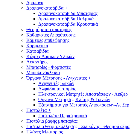
Δράπανα
Δραπανοκατσάβιδα
+
Δραπανοκατσάβιδα Μπαταρίας
Δραπανοκατσάβιδα Παλμικά
Δραπανοκατσάβιδα Κρουστικά
Θερμόμετρα μπαταρίας
Καθαριστές Αποχέτευσης
Κάμερες επιθεώρησης
Καρφωτικά
Κατσαβίδια
Κόφτες Δομικών Υλικών
Λειαντήρες
Μπαταρίες - Φορτιστές
Μπουλονόκλειδα
Όργανα Μέτρησης - Ανιχνευτές
+
Ανιχνευτές υλικών
Αλφάδια μπαταρίας
Ηλεκτρονικοί Μετρητές Αποστάσεων - Λέιζερ
Όργανα Μέτρησης Κλίσης & Γωνιών
Εξαρτήματα για Μετρητές Αποστάσεων-Λείζερ
Πιστολέτα
+
Πιστολέτα Περιστροφικά
Πιστόλια βαφής μπαταρίας
Πιστόλια Θερμοκόλλησης - Σιλικόνης - Θερμού αέρα
Πλάνες Μπαταρίας