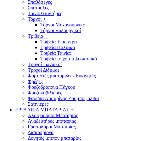
Σπαθόσεγες
Σπάτουλες
Ταινιολειαντήρες
Τόρνοι
+
Τόρνοι Μηχανουργικοί
Τόρνοι Ξυλουργικοί
Τριβεία
+
Τριβεία Έκκεντρα
Τριβεία Παλμικά
Τριβεία Ταινίας
Τριβεία τοίχου τηλεσκοπικά
Τροχοί Γωνιακοί
Τροχοί Δίδυμοι
Φορτιστές μπαταριών - Εκκινητές
Φρέζες
Φρεζοδράπανα Πάγκου
Φρεζοκαβιλιέρες
Ψαλίδια Λαμαρίνας-Ζουμποψάλιδα
Σατινιέρες
ΕΡΓΑΛΕΙΑ ΜΠΑΤΑΡΙΑΣ
+
Αλοιφαδόροι Μπαταρίας
Αναδευτήρες μπαταρίας
Γρασαδόροι Μπαταρίας
Δισκοπρίονα
Δονητές μπετόν μπαταρίας