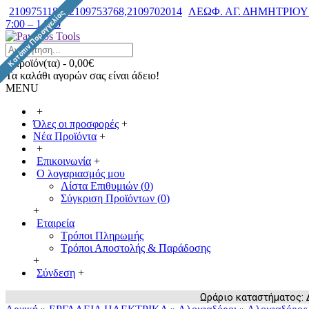
2109751182, 2109753768,2109702014
ΛΕΩΦ. ΑΓ. ΔΗΜΗΤΡΙΟΥ 7
7:00 – 14:30
0 προϊόν(τα) - 0,00€
Τα καλάθι αγορών σας είναι άδειο!
MENU
+
Όλες οι προσφορές
+
Νέα Προϊόντα
+
+
Επικοινωνία
+
Ο λογαριασμός μου
Λίστα Επιθυμιών (
0
)
Σύγκριση Προϊόντων (
0
)
+
Εταιρεία
Τρόποι Πληρωμής
Τρόποι Αποστολής & Παράδοσης
+
Σύνδεση
+
Ωράριο καταστήματος: Δευ