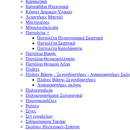
Καρφωτικά
Κατσαβίδια Ηλεκτρικά
Κόφτες Δομικών Υλικών
Λειαντήρες Μπετού
Μπετονιέρες
Μπουλονόκλειδα
Πιστολέτα
+
Πιστολέτα Περιστροφικά Σκαπτικά
Πιστολέτα Σκαπτικά
Πιστολέτα Κατεδάφισης
Πιστόλια Βαφής
Πιστόλια Θερμοκόλλησης
Πιστόλια Θερμού Αέρα
Πλάνες
Πλάνες Βάσης - Ξεχονδριστήρες - Αναρροφητήρες Σκόν
Πλάνες Βάσης-Ξεχονδριστήρες
Αναρροφητήρες σκόνης
Πολυεργαλεία
Πολυμηχανήματα Ξυλουργικά
Πριονοκορδέλες
Ρούτερ
Σέγες
Σετ εργαλείων
Σιδηροπρίονα Ταινίας
Σκούπες Ηλεκτρικές-Στάχτης