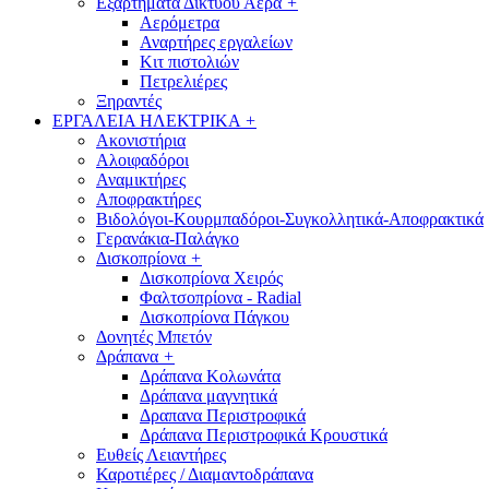
Εξαρτήματα Δικτύου Αέρα
+
Αερόμετρα
Αναρτήρες εργαλείων
Κιτ πιστολιών
Πετρελιέρες
Ξηραντές
ΕΡΓΑΛΕΙΑ ΗΛΕΚΤΡΙΚΑ
+
Ακονιστήρια
Αλοιφαδόροι
Αναμικτήρες
Αποφρακτήρες
Βιδολόγοι-Κουρμπαδόροι-Συγκολλητικά-Αποφρακτικά
Γερανάκια-Παλάγκο
Δισκοπρίονα
+
Δισκοπρίονα Χειρός
Φαλτσοπρίονα - Radial
Δισκοπρίονα Πάγκου
Δονητές Μπετόν
Δράπανα
+
Δράπανα Κολωνάτα
Δράπανα μαγνητικά
Δραπανα Περιστροφικά
Δράπανα Περιστροφικά Κρουστικά
Ευθείς Λειαντήρες
Καροτιέρες / Διαμαντοδράπανα