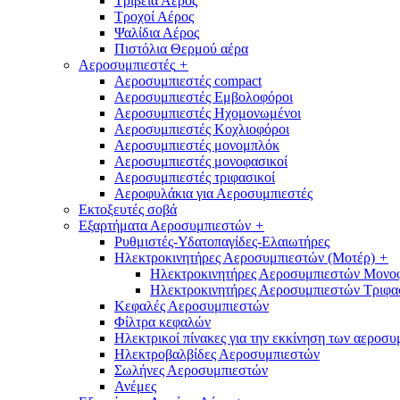
Τριβεία Αέρος
Τροχοί Αέρος
Ψαλίδια Αέρος
Πιστόλια Θερμού αέρα
Αεροσυμπιεστές
+
Αεροσυμπιεστές compact
Αεροσυμπιεστές Εμβολοφόροι
Αεροσυμπιεστές Ηχομονωμένοι
Αεροσυμπιεστές Κοχλιοφόροι
Αεροσυμπιεστές μονομπλόκ
Αεροσυμπιεστές μονοφασικοί
Αεροσυμπιεστές τριφασικοί
Αεροφυλάκια για Αεροσυμπιεστές
Εκτοξευτές σοβά
Εξαρτήματα Αεροσυμπιεστών
+
Ρυθμιστές-Υδατοπαγίδες-Ελαιωτήρες
Ηλεκτροκινητήρες Αεροσυμπιεστών (Μοτέρ)
+
Ηλεκτροκινητήρες Αεροσυμπιεστών Μονο
Ηλεκτροκινητήρες Αεροσυμπιεστών Τριφα
Κεφαλές Αεροσυμπιεστών
Φίλτρα κεφαλών
Ηλεκτρικοί πίνακες για την εκκίνηση των αεροσ
Ηλεκτροβαλβίδες Αεροσυμπιεστών
Σωλήνες Αεροσυμπιεστών
Ανέμες